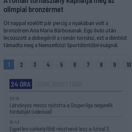
olimpiai bronzérmet
Öt nappal ezelőtt pár percig a nyakában volt a
bronzérem Ana Maria Bărbosunak. Egy óvás után
lecsúszott a dobogóról a román tornász, ezt a döntést
támadta meg a Nemzetközi Sportdöntőbíróságnál.
1
2
3
4
5
6
7
8
9
10
24 ÓRA
LEGOLVASOTTABB
23:18
Látványos meccs nyitotta a Szuperliga negyedik
fordulóját (videóval)
16:43
Egyetlen székelyföldi résztvevő lesz a futsal 2.