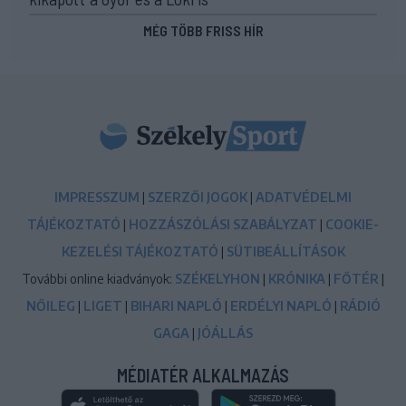
MÉG TÖBB FRISS HÍR
IMPRESSZUM
|
SZERZŐI JOGOK
|
ADATVÉDELMI
TÁJÉKOZTATÓ
|
HOZZÁSZÓLÁSI SZABÁLYZAT
|
COOKIE-
KEZELÉSI TÁJÉKOZTATÓ
|
SÜTIBEÁLLÍTÁSOK
További online kiadványok:
SZÉKELYHON
|
KRÓNIKA
|
FŐTÉR
|
NŐILEG
|
LIGET
|
BIHARI NAPLÓ
|
ERDÉLYI NAPLÓ
|
RÁDIÓ
GAGA
|
JÓÁLLÁS
MÉDIATÉR ALKALMAZÁS