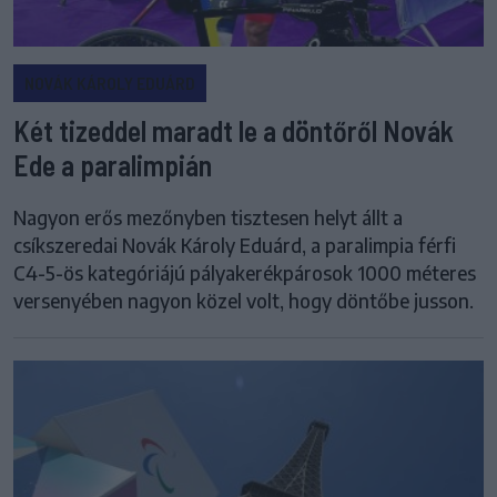
NOVÁK KÁROLY EDUÁRD
Két tizeddel maradt le a döntőről Novák
Ede a paralimpián
Nagyon erős mezőnyben tisztesen helyt állt a
csíkszeredai Novák Károly Eduárd, a paralimpia férfi
C4-5-ös kategóriájú pályakerékpárosok 1000 méteres
versenyében nagyon közel volt, hogy döntőbe jusson.