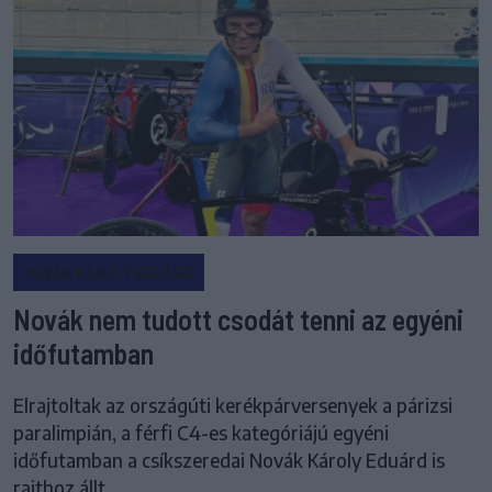
NOVÁK KÁROLY EDUÁRD
Novák nem tudott csodát tenni az egyéni
időfutamban
Elrajtoltak az országúti kerékpárversenyek a párizsi
paralimpián, a férfi C4-es kategóriájú egyéni
időfutamban a csíkszeredai Novák Károly Eduárd is
rajthoz állt.