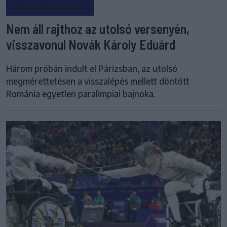
NOVÁK KÁROLY EDUÁRD
Nem áll rajthoz az utolsó versenyén,
visszavonul Novák Károly Eduárd
Három próbán indult el Párizsban, az utolsó
megmérettetésen a visszalépés mellett döntött
Románia egyetlen paralimpiai bajnoka.