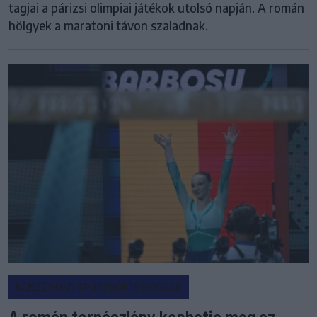
tagjai a párizsi olimpiai játékok utolsó napján. A román
hölgyek a maratoni távon szaladnak.
NEMZETKÖZI SPORTDÖNTŐBÍRÓSÁG
A román tornászlány kaphatja meg az