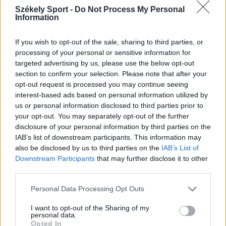
Székely Sport -
Do Not Process My Personal
Information
If you wish to opt-out of the sale, sharing to third parties, or
processing of your personal or sensitive information for
targeted advertising by us, please use the below opt-out
section to confirm your selection. Please note that after your
opt-out request is processed you may continue seeing
interest-based ads based on personal information utilized by
us or personal information disclosed to third parties prior to
your opt-out. You may separately opt-out of the further
disclosure of your personal information by third parties on the
IAB’s list of downstream participants. This information may
also be disclosed by us to third parties on the
IAB’s List of
Downstream Participants
that may further disclose it to other
OLIMPIA
third parties.
Az én hőseim...
Personal Data Processing Opt Outs
I want to opt-out of the Sharing of my
Újságíróként harmadik olimpiámnál tartok, ezen kívül
personal data.
Opted In