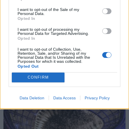
még két paralimpiáról tudósíthattam. Minden
alkalommal megtaláltam az én hőseimet – figyelem,
I want to opt-out of the Sale of my
Personal Data.
szubjektív lista következik!
Opted In
I want to opt-out of processing my
Personal Data for Targeted Advertising.
OLIMPIA
Opted In
Egy a 15 ezerből
I want to opt-out of Collection, Use,
Retention, Sale, and/or Sharing of my
Augusztus 13. Egy keddi reggel. Nézem az órámat,
Personal Data that Is Unrelated with the
Purposes for which it was collected.
keresem az eseményt, amelyikre el kell érnem. De már
Opted Out
nincs, vége az olimpiának, tudatosul bennem.
CONFIRM
Data Deletion
Data Access
Privacy Policy