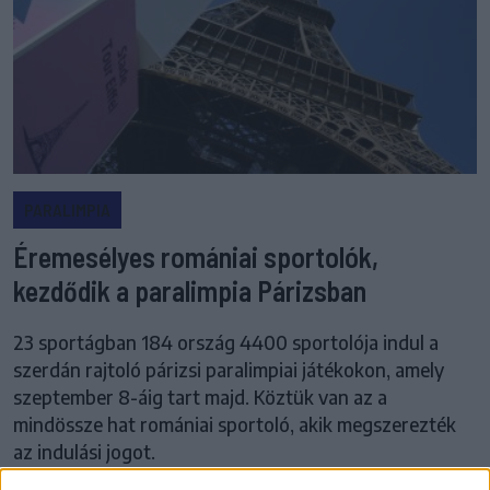
PARALIMPIA
Éremesélyes romániai sportolók,
kezdődik a paralimpia Párizsban
23 sportágban 184 ország 4400 sportolója indul a
szerdán rajtoló párizsi paralimpiai játékokon, amely
szeptember 8-áig tart majd. Köztük van az a
mindössze hat romániai sportoló, akik megszerezték
az indulási jogot.