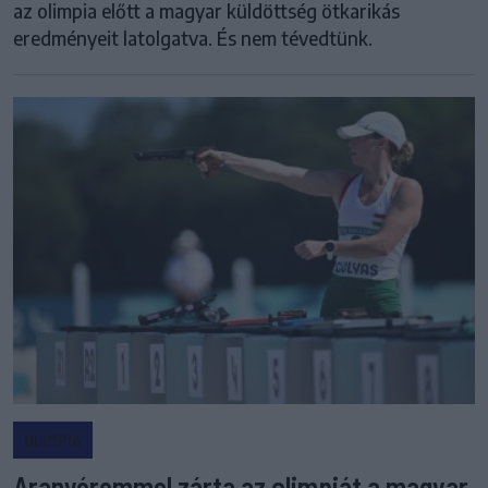
az olimpia előtt a magyar küldöttség ötkarikás
eredményeit latolgatva. És nem tévedtünk.
OLIMPIA
Aranyéremmel zárta az olimpiát a magyar