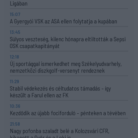
Ligában
15:07
A Gyergyói VSK az ASA ellen folytatja a kupában
13:45
Súlyos veszteség, kilenc hónapra eltiltották a Sepsi
OSK csapatkapitányát
12:18
Új sportággal ismerkedhet meg Székelyudvarhely,
nemzetközi diszkgolf-versenyt rendeznek
11:29
Stabil védekezés és céltudatos támadás – így
készült a Farul ellen az FK
10:36
Kezdődik az újabb fociforduló – pénteken a tévében
21:58
Nagy pofonba szaladt belé a Kolozsvári CFR,
kikapott a Győr és a Loki is