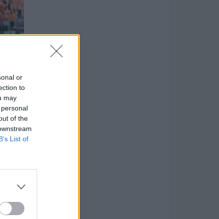
sonal or
ection to
ou may
 personal
out of the
 downstream
B’s List of