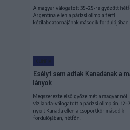
A magyar válogatott 35–25-re győzött hét
Argentína ellen a párizsi olimpia férfi
kézilabdatornájának második fordulójában.
OLIMPIA
Esélyt sem adtak Kanadának a m
lányok
Megszerezte első győzelmét a magyar női
vízilabda-válogatott a párizsi olimpián, 12–
nyert Kanada ellen a csoportkör második
fordulójában, hétfőn.