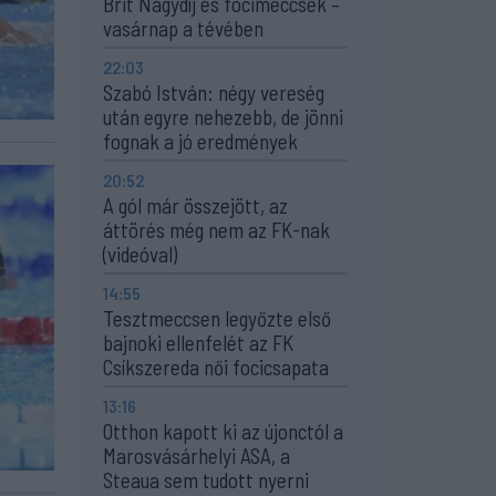
Brit Nagydíj és focimeccsek –
vasárnap a tévében
22:03
Szabó István: négy vereség
után egyre nehezebb, de jönni
fognak a jó eredmények
20:52
A gól már összejött, az
áttörés még nem az FK-nak
(videóval)
14:55
Tesztmeccsen legyőzte első
bajnoki ellenfelét az FK
Csíkszereda női focicsapata
13:16
Otthon kapott ki az újonctól a
Marosvásárhelyi ASA, a
Steaua sem tudott nyerni