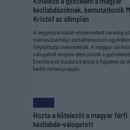
Kötelező a győzelem a magyar
kézilabdázóknak, bemutatkozik M
Kristóf az olimpián
A vegyespárosban elszenvedett vereség ut
marosvásárhelyi asztaliteniszező egyénibe
folytathatja menetelését. A magyar női kéz
válogatott Angola ellen játszik a győzelemé
Evezésre és úszásra irányul a figyelem az o
keddi versenynapján.
OLIMPIA
Hozta a kötelezőt a magyar férfi
kézilabda-válogatott