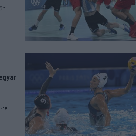
főn
agyar
7-re