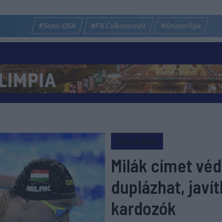
#Sepsi OSK
#FK Csíkszereda
#Szuperliga
PÁRIZS 2024
Milák címet véd
duplázhat, javí
kardozók