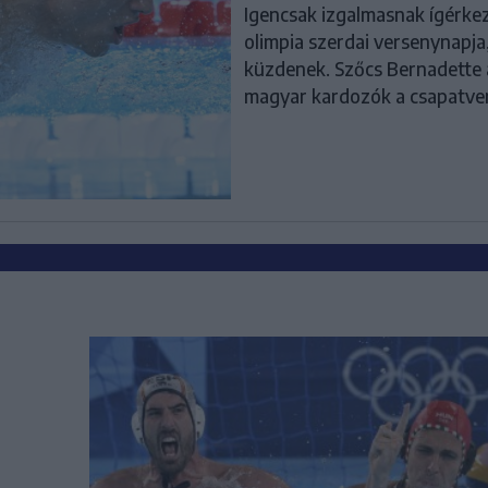
Igencsak izgalmasnak ígérke
olimpia szerdai versenynapja
küzdenek. Szőcs Bernadette a 
magyar kardozók a csapatver