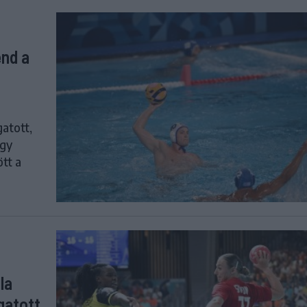
end a
gatott,
így
ött a
la
gatott