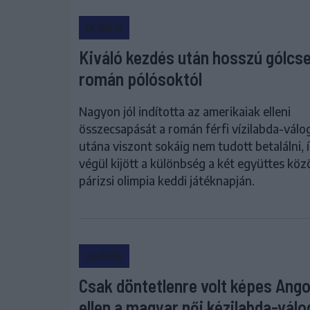
OLIMPIA
Kiváló kezdés után hosszú gólcs
román pólósoktól
Nagyon jól indította az amerikaiak elleni
összecsapását a román férfi vízilabda-válo
utána viszont sokáig nem tudott betalálni, 
végül kijött a különbség a két együttes köz
párizsi olimpia keddi játéknapján.
OLIMPIA
Csak döntetlenre volt képes Ango
ellen a magyar női kézilabda-válo