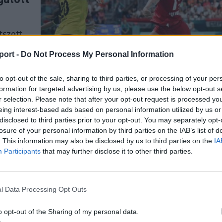
tszott
pján, a
port -
Do Not Process My Personal Information
to opt-out of the sale, sharing to third parties, or processing of your per
formation for targeted advertising by us, please use the below opt-out s
r selection. Please note that after your opt-out request is processed y
eing interest-based ads based on personal information utilized by us or
disclosed to third parties prior to your opt-out. You may separately opt-
losure of your personal information by third parties on the IAB’s list of
. This information may also be disclosed by us to third parties on the
IA
őcs
Participants
that may further disclose it to other third parties.
limpia
l Data Processing Opt Outs
yében a
tte,
o opt-out of the Sharing of my personal data.