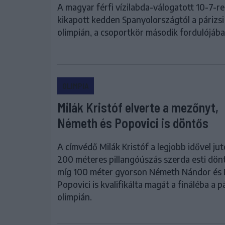
A magyar férfi vízilabda-válogatott 10-7-re
kikapott kedden Spanyolországtól a párizsi
olimpián, a csoportkör második fordulójába
OLIMPIA
Milák Kristóf elverte a mezőnyt,
Németh és Popovici is döntős
A címvédő Milák Kristóf a legjobb idővel jut
200 méteres pillangóúszás szerda esti dön
míg 100 méter gyorson Németh Nándor és 
Popovici is kvalifikálta magát a fináléba a pá
olimpián.