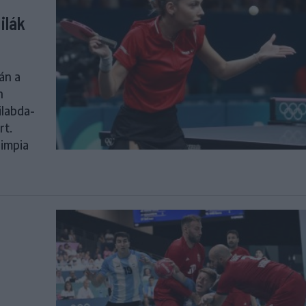
ilák
án a
n
ilabda-
rt.
limpia