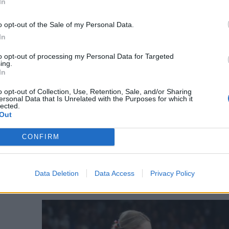
nfelét.
In
o opt-out of the Sale of my Personal Data.
In
to opt-out of processing my Personal Data for Targeted
ing.
In
eten
o opt-out of Collection, Use, Retention, Sale, and/or Sharing
ersonal Data that Is Unrelated with the Purposes for which it
iai
lected.
jelölt
Out
másikra,
CONFIRM
kon
Data Deletion
Data Access
Privacy Policy