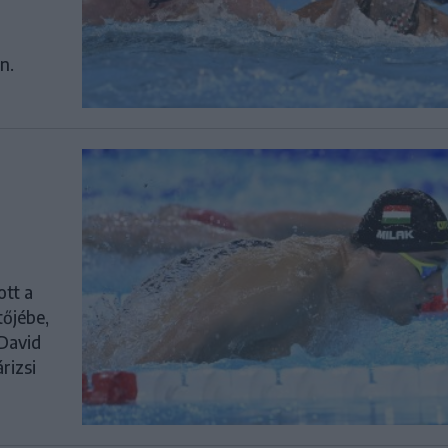
n.
ott a
tőjébe,
David
rizsi