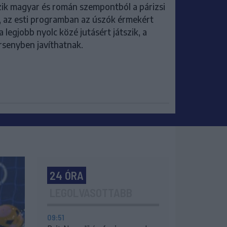
zik magyar és román szempontból a párizsi
, az esti programban az úszók érmekért
legjobb nyolc közé jutásért játszik, a
senyben javíthatnak.
24 ÓRA
LEGOLVASOTTABB
09:51