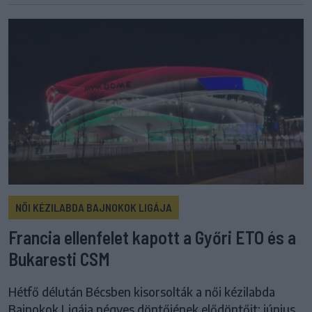
NŐI KÉZILABDA BAJNOKOK LIGÁJA
Francia ellenfelet kapott a Győri ETO és a
Bukaresti CSM
Hétfő délután Bécsben kisorsolták a női kézilabda
Bajnokok Ligája négyes döntőjének elődöntőit: június