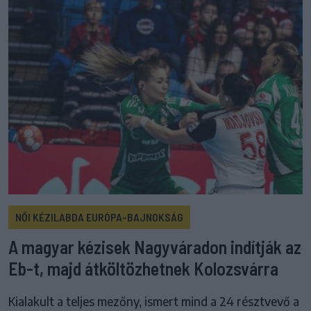
NŐI KÉZILABDA EURÓPA-BAJNOKSÁG
A magyar kézisek Nagyváradon indítják az
Eb-t, majd átköltözhetnek Kolozsvárra
Kialakult a teljes mezőny, ismert mind a 24 résztvevő a