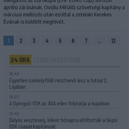
válogatott az Eurokupa (EHF EURO Cup) sorozat
áprilisi zárásának, Ovidiu Mihăilă szövetségi kapitány a
márciusi mellőzés után ezúttal a zetelaki Kerekes
Évának is küldött meghívót.
1
2
3
4
5
6
7
...
12
24 ÓRA
LEGOLVASOTTABB
16:43
Egyetlen székelyföldi résztvevő lesz a futsal 2.
Ligában
15:07
A Gyergyói VSK az ASA ellen folytatja a kupában
13:45
Súlyos veszteség, kilenc hónapra eltiltották a Sepsi
OSK csapatkapitányát