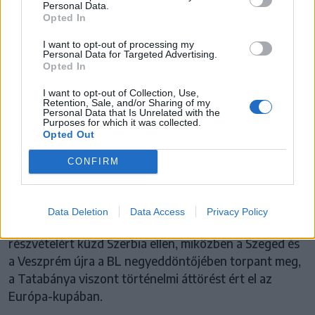
Personal Data.
Opted In
I want to opt-out of processing my
Personal Data for Targeted Advertising.
Opted In
I want to opt-out of Collection, Use,
MAGYAR FÉRFI KÉZILABDA-VÁLOGATOTT
Retention, Sale, and/or Sharing of my
Personal Data that Is Unrelated with the
Purposes for which it was collected.
A magyar kézilabda-válogatott a
Opted Out
világbajnokság küszöbén, a klubok az
CONFIRM
európai elit közelében
A magyar férfi kézilabda több fronton is
Data Deletion
Data Access
Privacy Policy
kulcsidőszakhoz érkezett: a válogatott a vb-
részvételért küzd Szerbia ellen, miközben a Szeged és
a Veszprém újra a BL negyeddöntőjében torpant meg,
a Tatabánya viszont történelmi áttörést ért el az
Európa-kupában.