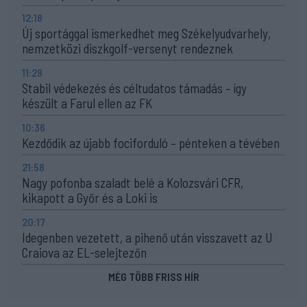
12:18
Új sportággal ismerkedhet meg Székelyudvarhely,
nemzetközi diszkgolf-versenyt rendeznek
11:29
Stabil védekezés és céltudatos támadás – így
készült a Farul ellen az FK
10:36
Kezdődik az újabb fociforduló – pénteken a tévében
21:58
Nagy pofonba szaladt belé a Kolozsvári CFR,
kikapott a Győr és a Loki is
20:17
Idegenben vezetett, a pihenő után visszavett az U
Craiova az EL-selejtezőn
MÉG TÖBB FRISS HÍR