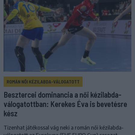
ROMÁN NŐI KÉZILABDA-VÁLOGATOTT
Besztercei dominancia a női kézilabda-
válogatottban: Kerekes Éva is bevetésre
kész
Tizenhat játékossal vág neki a román női kézilabda-