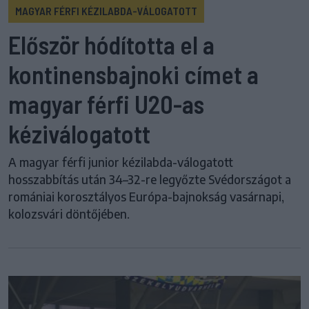
MAGYAR FÉRFI KÉZILABDA-VÁLOGATOTT
Először hódította el a
kontinensbajnoki címet a
magyar férfi U20-as
kéziválogatott
A magyar férfi junior kézilabda-válogatott
hosszabbítás után 34–32-re legyőzte Svédországot a
romániai korosztályos Európa-bajnokság vasárnapi,
kolozsvári döntőjében.