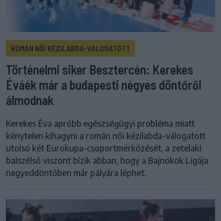
ROMÁN NŐI KÉZILABDA-VÁLOGATOTT
Történelmi siker Besztercén: Kerekes
Éváék már a budapesti négyes döntőről
álmodnak
Kerekes Éva apróbb egészségügyi probléma miatt
kénytelen kihagyni a román női kézilabda-válogatott
utolsó két Eurokupa-csoportmérkőzését, a zetelaki
balszélső viszont bízik abban, hogy a Bajnokok Ligája
negyeddöntőben már pályára léphet.