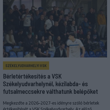
SZÉKELYUDVARHELYI VSK
Bérletértékesítés a VSK
Székelyudvarhelynél, kézilabda- és
futsalmeccsekre válthatunk belépőket
Megkezdte a 2026–2027-es idényre szóló bérletek
értékesítését a VSK Székelyudvarhely. Az előző