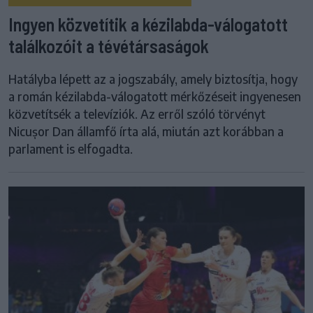
Ingyen közvetítik a kézilabda-válogatott
találkozóit a tévétársaságok
Hatályba lépett az a jogszabály, amely biztosítja, hogy
a román kézilabda-válogatott mérkőzéseit ingyenesen
közvetítsék a televíziók. Az erről szóló törvényt
Nicușor Dan államfő írta alá, miután azt korábban a
parlament is elfogadta.