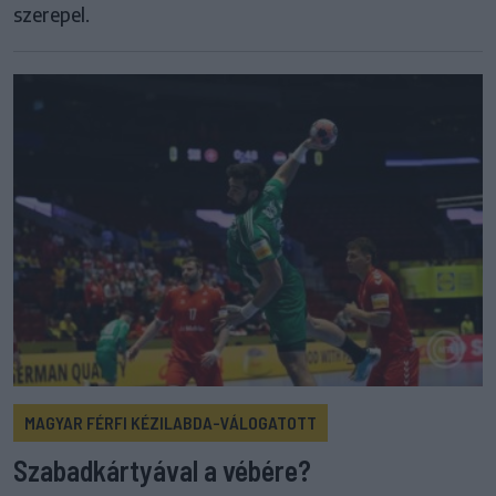
szerepel.
MAGYAR FÉRFI KÉZILABDA-VÁLOGATOTT
Szabadkártyával a vébére?