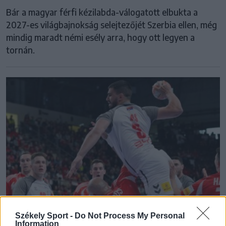
Bár a magyar férfi kézilabda-válogatott elbukta a
2027-es világbajnokság selejtezőjét Szerbia ellen, még
mindig maradt némi esély arra, hogy ott legyen a
tornán.
Székely Sport -
Do Not Process My Personal
Information