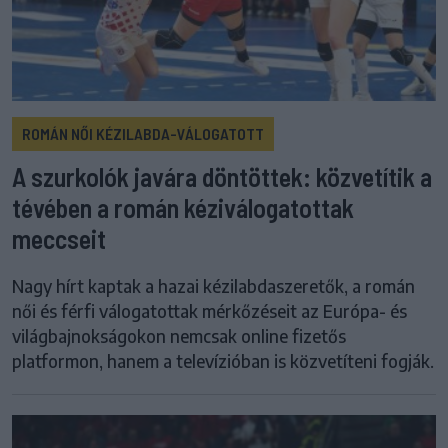
ROMÁN NŐI KÉZILABDA-VÁLOGATOTT
A szurkolók javára döntöttek: közvetítik a
tévében a román kéziválogatottak
meccseit
Nagy hírt kaptak a hazai kézilabdaszeretők, a román
női és férfi válogatottak mérkőzéseit az Európa- és
világbajnokságokon nemcsak online fizetős
platformon, hanem a televízióban is közvetíteni fogják.