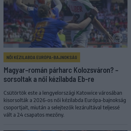
NŐI KÉZILABDA EURÓPA-BAJNOKSÁG
Magyar–román párharc Kolozsváron? –
sorsoltak a női kézilabda Eb-re
Csütörtök este a lengyelországi Katowice városában
kisorsolták a 2026-os női kézilabda Európa-bajnokság
csoportjait, miután a selejtezők lezárultával teljessé
vált a 24 csapatos mezőny.