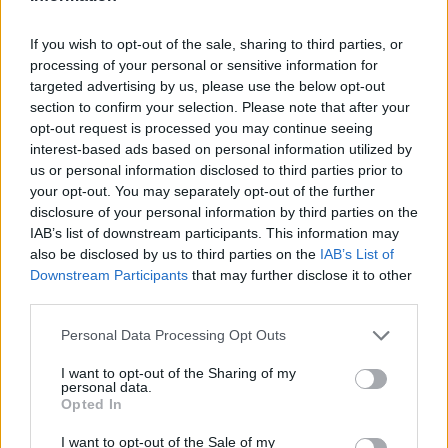
MAGYAR FÉRFI KÉZILABDA-VÁLOGATOTT
If you wish to opt-out of the sale, sharing to third parties, or
A magyar válogatott lemaradt a
processing of your personal or sensitive information for
targeted advertising by us, please use the below opt-out
világbajnokságról
section to confirm your selection. Please note that after your
opt-out request is processed you may continue seeing
A magyar férfi kézilabda-válogatott nem jutott ki a
interest-based ads based on personal information utilized by
januári olimpiai kvalifikációs világbajnokságra, mivel a
us or personal information disclosed to third parties prior to
csütörtöki 31–29-es vereség után vasárnap
your opt-out. You may separately opt-out of the further
disclosure of your personal information by third parties on the
Veszprémben csak 31–30-ra győzte le Szerbiát a
IAB’s list of downstream participants. This information may
selejtező visszavágóján.
also be disclosed by us to third parties on the
IAB’s List of
Downstream Participants
that may further disclose it to other
third parties.
Personal Data Processing Opt Outs
I want to opt-out of the Sharing of my
personal data.
Opted In
I want to opt-out of the Sale of my