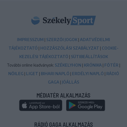
IMPRESSZUM
|
SZERZŐI JOGOK
|
ADATVÉDELMI
TÁJÉKOZTATÓ
|
HOZZÁSZÓLÁSI SZABÁLYZAT
|
COOKIE-
KEZELÉSI TÁJÉKOZTATÓ
|
SÜTIBEÁLLÍTÁSOK
További online kiadványok:
SZÉKELYHON
|
KRÓNIKA
|
FŐTÉR
|
NŐILEG
|
LIGET
|
BIHARI NAPLÓ
|
ERDÉLYI NAPLÓ
|
RÁDIÓ
GAGA
|
JÓÁLLÁS
MÉDIATÉR ALKALMAZÁS
RÁDIÓ GAGA ALKALMAZÁS