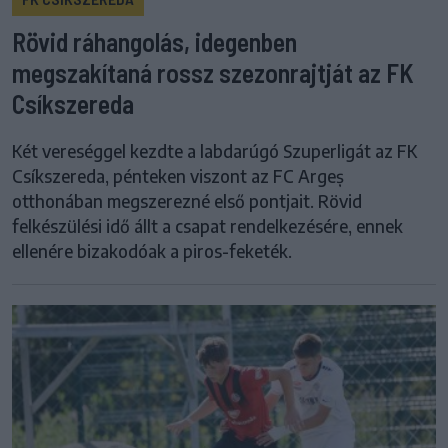
Rövid ráhangolás, idegenben
megszakítaná rossz szezonrajtját az FK
Csíkszereda
Két vereséggel kezdte a labdarúgó Szuperligát az FK
Csíkszereda, pénteken viszont az FC Argeș
otthonában megszerezné első pontjait. Rövid
felkészülési idő állt a csapat rendelkezésére, ennek
ellenére bizakodóak a piros-feketék.