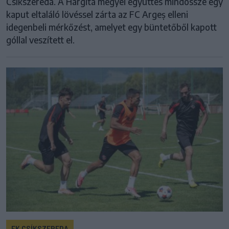
Csíkszereda. A Hargita megyei együttes mindössze egy
kaput eltaláló lövéssel zárta az FC Argeș elleni
idegenbeli mérkőzést, amelyet egy büntetőből kapott
góllal veszített el.
FK CSÍKSZEREDA