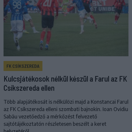
FK CSÍKSZEREDA
Kulcsjátékosok nélkül készül a Farul az FK
Csíkszereda ellen
Több alapjátékosát is nélkülözi majd a Konstancai Farul
az FK Csíkszereda elleni szombati bajnokin. Ioan Ovidiu
Sabău vezetőedző a mérkőzést felvezető
sajtótájékoztatón részletesen beszélt a keret
helyzetéről.