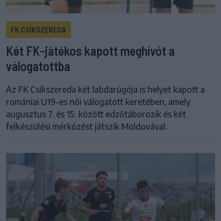
FK CSÍKSZEREDA
Két FK-játékos kapott meghívót a
válogatottba
Az FK Csíkszereda két labdarúgója is helyet kapott a
romániai U19-es női válogatott keretében, amely
augusztus 7. és 15. között edzőtáborozik és két
felkészülési mérkőzést játszik Moldovával.