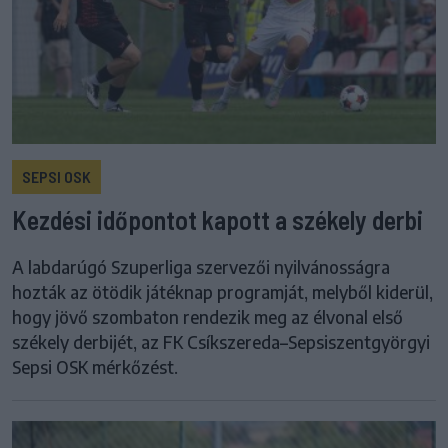
SEPSI OSK
Kezdési időpontot kapott a székely derbi
A labdarúgó Szuperliga szervezői nyilvánosságra
hozták az ötödik játéknap programját, melyből kiderül,
hogy jövő szombaton rendezik meg az élvonal első
székely derbijét, az FK Csíkszereda–Sepsiszentgyörgyi
Sepsi OSK mérkőzést.