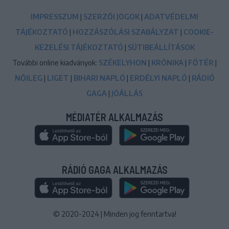
IMPRESSZUM
|
SZERZŐI JOGOK
|
ADATVÉDELMI
TÁJÉKOZTATÓ
|
HOZZÁSZÓLÁSI SZABÁLYZAT
|
COOKIE-
KEZELÉSI TÁJÉKOZTATÓ
|
SÜTIBEÁLLÍTÁSOK
További online kiadványok:
SZÉKELYHON
|
KRÓNIKA
|
FŐTÉR
|
NŐILEG
|
LIGET
|
BIHARI NAPLÓ
|
ERDÉLYI NAPLÓ
|
RÁDIÓ
GAGA
|
JÓÁLLÁS
MÉDIATÉR ALKALMAZÁS
RÁDIÓ GAGA ALKALMAZÁS
© 2020-2024
|
Minden jog fenntartva!