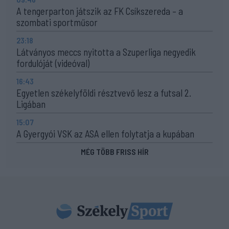
A tengerparton játszik az FK Csíkszereda – a
szombati sportműsor
23:18
Látványos meccs nyitotta a Szuperliga negyedik
fordulóját (videóval)
16:43
Egyetlen székelyföldi résztvevő lesz a futsal 2.
Ligában
15:07
A Gyergyói VSK az ASA ellen folytatja a kupában
MÉG TÖBB FRISS HÍR