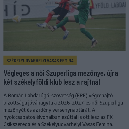
SZÉKELYUDVARHELYI VASAS FEMINA
Végleges a női Szuperliga mezőnye, újra
két székelyföldi klub lesz a rajtnál
A Román Labdarúgó-szövetség (FRF) végrehajtó
bizottsága jóváhagyta a 2026–2027-es női Szuperliga
mezőnyét és az idény versenynaptárát. A
nyolccsapatos élvonalban ezúttal is ott lesz az FK
Csíkszereda és a Székelyudvarhelyi Vasas Femina.