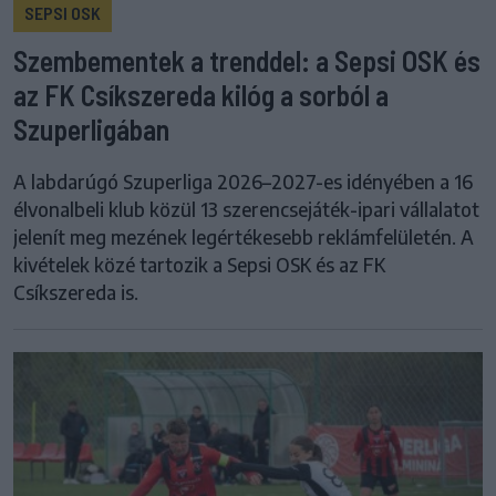
SEPSI OSK
Szembementek a trenddel: a Sepsi OSK és
az FK Csíkszereda kilóg a sorból a
Szuperligában
A labdarúgó Szuperliga 2026–2027-es idényében a 16
élvonalbeli klub közül 13 szerencsejáték-ipari vállalatot
jelenít meg mezének legértékesebb reklámfelületén. A
kivételek közé tartozik a Sepsi OSK és az FK
Csíkszereda is.