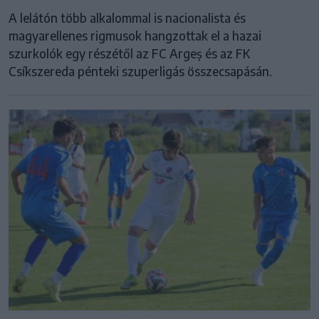
A lelátón több alkalommal is nacionalista és
magyarellenes rigmusok hangzottak el a hazai
szurkolók egy részétől az FC Argeș és az FK
Csíkszereda pénteki szuperligás összecsapásán.