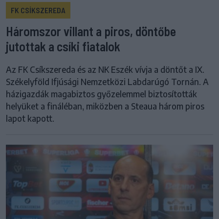
FK CSÍKSZEREDA
Háromszor villant a piros, döntőbe
jutottak a csíki fiatalok
Az FK Csíkszereda és az NK Eszék vívja a döntőt a IX.
Székelyföld Ifjúsági Nemzetközi Labdarúgó Tornán. A
házigazdák magabiztos győzelemmel biztosították
helyüket a fináléban, miközben a Steaua három piros
lapot kapott.