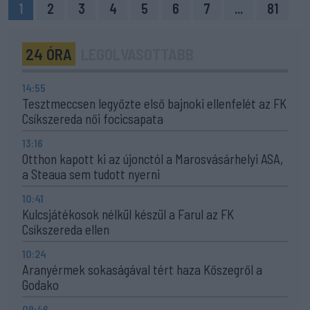
1
2
3
4
5
6
7
...
81
24 ÓRA
LEGOLVASOTTABB
14:55
Tesztmeccsen legyőzte első bajnoki ellenfelét az FK
Csíkszereda női focicsapata
13:16
Otthon kapott ki az újonctól a Marosvásárhelyi ASA,
a Steaua sem tudott nyerni
10:41
Kulcsjátékosok nélkül készül a Farul az FK
Csíkszereda ellen
10:24
Aranyérmek sokaságával tért haza Kőszegről a
Godako
09:46