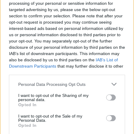
processing of your personal or sensitive information for
Öt gólt lőtt a kolozsváriaknak az FK
targeted advertising by us, please use the below opt-out
Csíkszereda női csapata
section to confirm your selection. Please note that after your
opt-out request is processed you may continue seeing
A magyarországi edzőtábor után szombaton Szovátán
interest-based ads based on personal information utilized by
us or personal information disclosed to third parties prior to
játszott felkészülési mérkőzést az FK Csíkszereda női
your opt-out. You may separately opt-out of the further
labdarúgócsapata, Kollár Péter vezetőedző tanítványai
disclosure of your personal information by third parties on the
5–0-ra győzték le a Kolozsvári U Olimpia együttesét.
IAB’s list of downstream participants. This information may
also be disclosed by us to third parties on the
IAB’s List of
Downstream Participants
that may further disclose it to other
third parties.
Personal Data Processing Opt Outs
I want to opt-out of the Sharing of my
personal data.
Opted In
I want to opt-out of the Sale of my
Personal Data.
Opted In