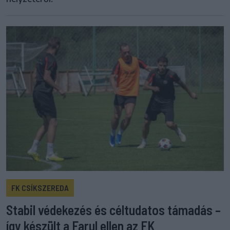
FK CSÍKSZEREDA
Stabil védekezés és céltudatos támadás –
így készült a Farul ellen az FK