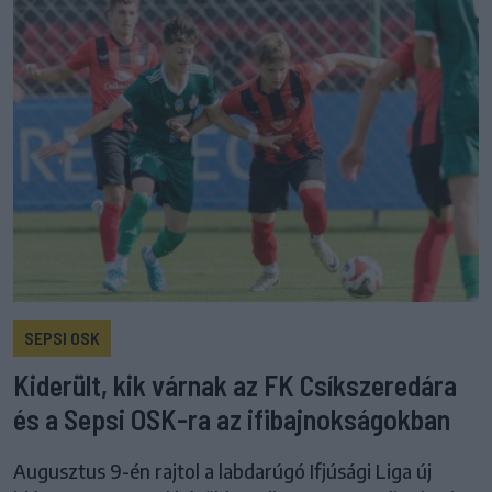
SEPSI OSK
Kiderült, kik várnak az FK Csíkszeredára
és a Sepsi OSK-ra az ifibajnokságokban
Augusztus 9-én rajtol a labdarúgó Ifjúsági Liga új