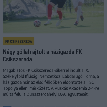
FK CSÍKSZEREDA
Négy góllal rajtolt a házigazda FK
Csíkszereda
Magabiztos FK Csíkszereda-sikerrel indult a IX.
Székelyföld Ifjúsági Nemzetközi Labdarúgó Torna, a
házigazda már az első félidőben eldöntötte a TSC
Topolya elleni mérkőzést. A Puskás Akadémia 2–1-re
múlta felül a Dunaszerdahelyi DAC együttesét.