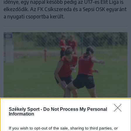
idénye, egy nappal később pedig az U17-es Elit Liga is
elkezdődik. Az FK Csíkszereda és a Sepsi OSK egyaránt
a nyugati csoportba került.
Székely Sport -
Do Not Process My Personal
Information
FK CSÍKSZEREDA
If you wish to opt-out of the sale, sharing to third parties, or