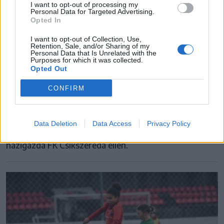
I want to opt-out of processing my
Personal Data for Targeted Advertising.
Opted In
I want to opt-out of Collection, Use,
FK CSÍKSZEREDA
Retention, Sale, and/or Sharing of my
Personal Data that Is Unrelated with the
Purposes for which it was collected.
Elveszítette a döntőt az FK Csíkszereda,
Opted Out
idén is Eszékre került a trófea
CONFIRM
Az NK Eszék sikerével zárult az U17-es csapatok
számára kiírt IX. Székelyföld Ifjúsági Nemzetközi
Data Deletion
Data Access
Privacy Policy
Labdarúgó Torna, miután a döntőben 2–1-re nyert a
házigazda FK Csíkszereda ellen.