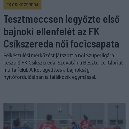
FK CSÍKSZEREDA
Tesztmeccsen legyőzte első
bajnoki ellenfelét az FK
Csíkszereda női focicsapata
Felkészülési mérkőzést játszott a női Szuperligára
készülő FK Csíkszereda. Szovátán a Besztercei Gloriát
múlta felül. A két együttes a bajnokság
nyitófordulójában is találkozik egymással.