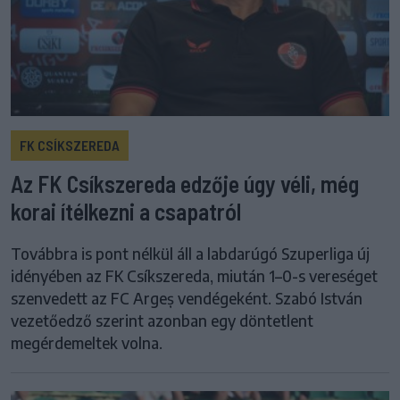
FK CSÍKSZEREDA
Az FK Csíkszereda edzője úgy véli, még
korai ítélkezni a csapatról
Továbbra is pont nélkül áll a labdarúgó Szuperliga új
idényében az FK Csíkszereda, miután 1–0-s vereséget
szenvedett az FC Argeș vendégeként. Szabó István
vezetőedző szerint azonban egy döntetlent
megérdemeltek volna.