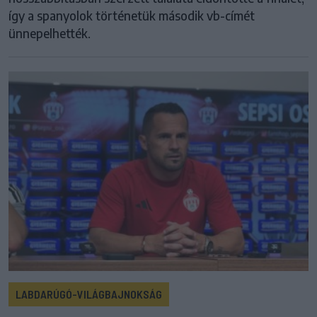
így a spanyolok történetük második vb-címét
ünnepelhették.
LABDARÚGÓ-VILÁGBAJNOKSÁG