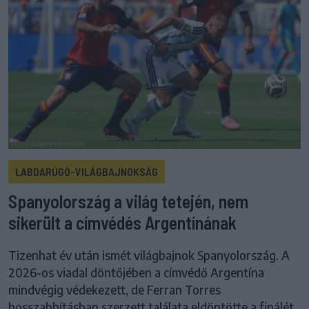
LABDARÚGÓ-VILÁGBAJNOKSÁG
Spanyolország a világ tetején, nem
sikerült a címvédés Argentínának
Tizenhat év után ismét világbajnok Spanyolország. A
2026-os viadal döntőjében a címvédő Argentína
mindvégig védekezett, de Ferran Torres
hosszabbításban szerzett találata eldöntötte a finálét,