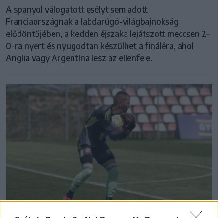
A spanyol válogatott esélyt sem adott
Franciaországnak a labdarúgó-világbajnokság
elődöntőjében, a kedden éjszaka lejátszott meccsen 2–
0-ra nyert és nyugodtan készülhet a fináléra, ahol
Anglia vagy Argentína lesz az ellenfele.