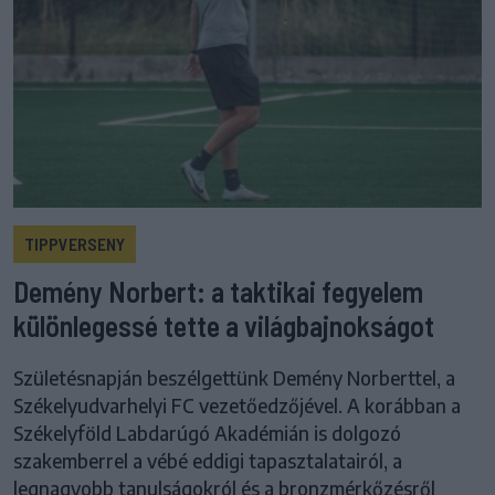
TIPPVERSENY
Demény Norbert: a taktikai fegyelem
különlegessé tette a világbajnokságot
Születésnapján beszélgettünk Demény Norberttel, a
Székelyudvarhelyi FC vezetőedzőjével. A korábban a
Székelyföld Labdarúgó Akadémián is dolgozó
szakemberrel a vébé eddigi tapasztalatairól, a
legnagyobb tanulságokról és a bronzmérkőzésről