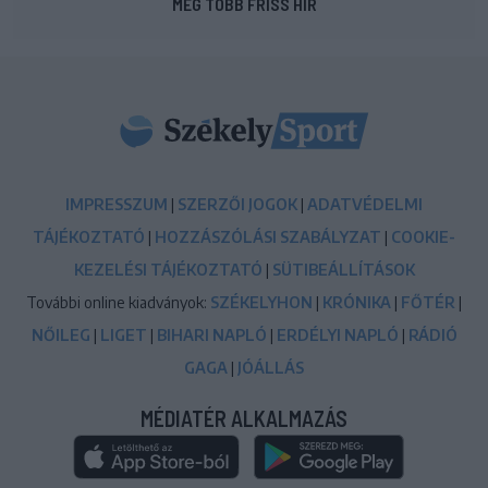
MÉG TÖBB FRISS HÍR
IMPRESSZUM
|
SZERZŐI JOGOK
|
ADATVÉDELMI
TÁJÉKOZTATÓ
|
HOZZÁSZÓLÁSI SZABÁLYZAT
|
COOKIE-
KEZELÉSI TÁJÉKOZTATÓ
|
SÜTIBEÁLLÍTÁSOK
További online kiadványok:
SZÉKELYHON
|
KRÓNIKA
|
FŐTÉR
|
NŐILEG
|
LIGET
|
BIHARI NAPLÓ
|
ERDÉLYI NAPLÓ
|
RÁDIÓ
GAGA
|
JÓÁLLÁS
MÉDIATÉR ALKALMAZÁS