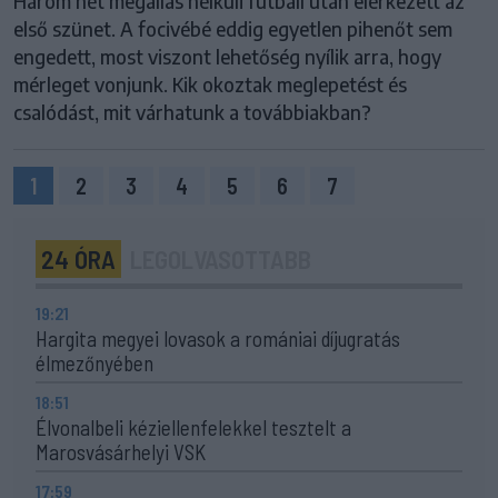
Három hét megállás nélküli futball után elérkezett az
első szünet. A focivébé eddig egyetlen pihenőt sem
engedett, most viszont lehetőség nyílik arra, hogy
mérleget vonjunk. Kik okoztak meglepetést és
csalódást, mit várhatunk a továbbiakban?
1
2
3
4
5
6
7
24 ÓRA
LEGOLVASOTTABB
19:21
Hargita megyei lovasok a romániai díjugratás
élmezőnyében
18:51
Élvonalbeli kéziellenfelekkel tesztelt a
Marosvásárhelyi VSK
17:59