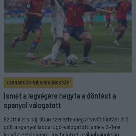
LABDARÚGÓ-VILÁGBAJNOKSÁG
Ismét a legvégére hagyta a döntést a
spanyol válogatott
Ezúttal is a hajrában szerezte meg a továbbjutást érő
gólt a spanyol labdarúgó-válogatott, amely 2–1-re
legyőzte Belgiumot, így bejutott a világbajnokság