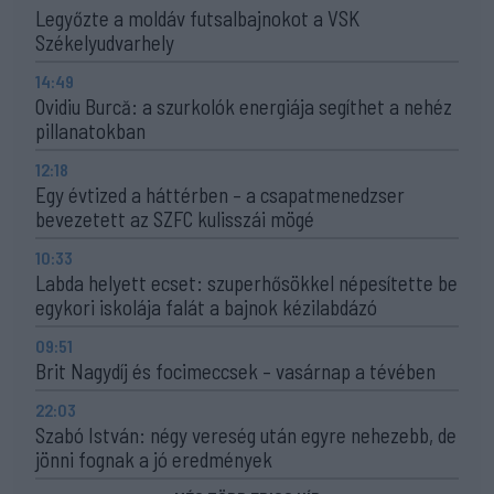
Legyőzte a moldáv futsalbajnokot a VSK
Székelyudvarhely
14:49
Ovidiu Burcă: a szurkolók energiája segíthet a nehéz
pillanatokban
12:18
Egy évtized a háttérben – a csapatmenedzser
bevezetett az SZFC kulisszái mögé
10:33
Labda helyett ecset: szuperhősökkel népesítette be
egykori iskolája falát a bajnok kézilabdázó
09:51
Brit Nagydíj és focimeccsek – vasárnap a tévében
22:03
Szabó István: négy vereség után egyre nehezebb, de
jönni fognak a jó eredmények