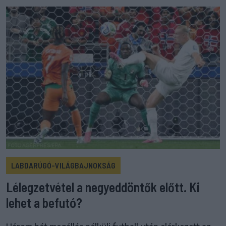
LABDARÚGÓ-VILÁGBAJNOKSÁG
Lélegzetvétel a negyeddöntők előtt. Ki
lehet a befutó?