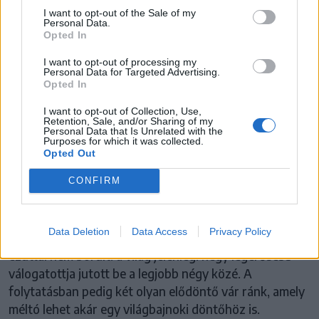
I want to opt-out of the Sale of my
Personal Data.
Opted In
I want to opt-out of processing my
Personal Data for Targeted Advertising.
Opted In
I want to opt-out of Collection, Use,
Retention, Sale, and/or Sharing of my
Personal Data that Is Unrelated with the
Purposes for which it was collected.
LABDARÚGÓ-VILÁGBAJNOKSÁG
Opted Out
Nincs meglepetés: futballóriások a
CONFIRM
négyesben
Data Deletion
Data Access
Privacy Policy
Véget értek focivébé negyeddöntői, és a papírforma
ezúttal nem borult: a világ jelenlegi négy legerősebb
válogatottja jutott be a legjobb négy közé. A
folytatásban pedig két olyan elődöntő vár ránk, amely
méltó lehet akár egy világbajnoki döntőhöz is.