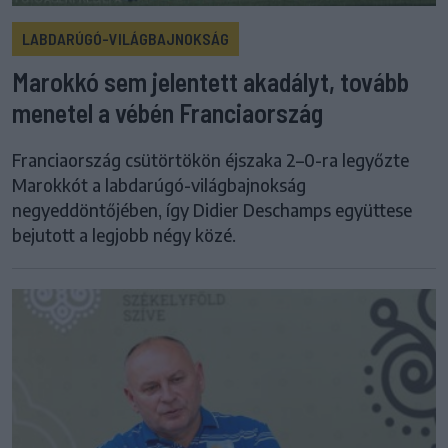
LABDARÚGÓ-VILÁGBAJNOKSÁG
Marokkó sem jelentett akadályt, tovább
menetel a vébén Franciaország
Franciaország csütörtökön éjszaka 2–0-ra legyőzte
Marokkót a labdarúgó-világbajnokság
negyeddöntőjében, így Didier Deschamps együttese
bejutott a legjobb négy közé.