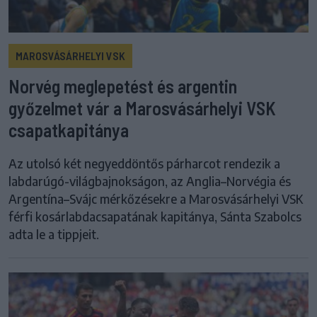
MAROSVÁSÁRHELYI VSK
Norvég meglepetést és argentin
győzelmet vár a Marosvásárhelyi VSK
csapatkapitánya
Az utolsó két negyeddöntős párharcot rendezik a
labdarúgó-világbajnokságon, az Anglia–Norvégia és
Argentína–Svájc mérkőzésekre a Marosvásárhelyi VSK
férfi kosárlabdacsapatának kapitánya, Sánta Szabolcs
adta le a tippjeit.