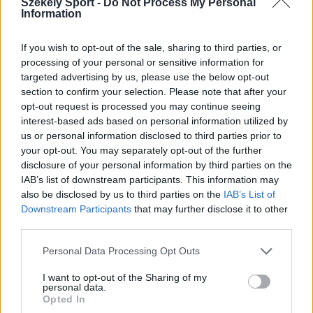
Székely Sport -
Do Not Process My Personal
Information
LABDARÚGÓ-VILÁGBAJNOKSÁG
If you wish to opt-out of the sale, sharing to third parties, or
A Sepsi OSK kapusa szerint a franciák
processing of your personal or sensitive information for
lendülete nem torpan, az Eb-címvédőt is
targeted advertising by us, please use the below opt-out
section to confirm your selection. Please note that after your
kiejtik
opt-out request is processed you may continue seeing
interest-based ads based on personal information utilized by
A végéhez közeledik a 2026-os focivébé, kedd este
us or personal information disclosed to third parties prior to
rendezik az első elődöntőt. A Székely Sport ezúttal a
your opt-out. You may separately opt-out of the further
disclosure of your personal information by third parties on the
Sepsi OSK kapusát, Fejér Bélát kérte meg, hogy mondja
IAB’s list of downstream participants. This information may
el várakozásait a Franciaország–Spanyolország
also be disclosed by us to third parties on the
IAB’s List of
rangadó előtt, számára pedig egyértelmű a favorit.
Downstream Participants
that may further disclose it to other
third parties.
Personal Data Processing Opt Outs
I want to opt-out of the Sharing of my
personal data.
Opted In