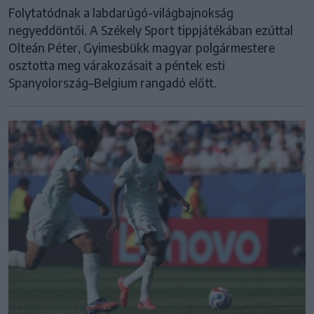
Folytatódnak a labdarúgó-világbajnokság
negyeddöntői. A Székely Sport tippjátékában ezúttal
Olteán Péter, Gyimesbükk magyar polgármestere
osztotta meg várakozásait a péntek esti
Spanyolország–Belgium rangadó előtt.