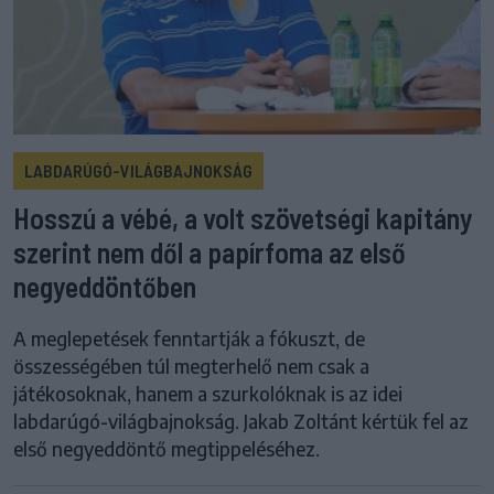
LABDARÚGÓ-VILÁGBAJNOKSÁG
Hosszú a vébé, a volt szövetségi kapitány
szerint nem dől a papírfoma az első
negyeddöntőben
A meglepetések fenntartják a fókuszt, de
összességében túl megterhelő nem csak a
játékosoknak, hanem a szurkolóknak is az idei
labdarúgó-világbajnokság. Jakab Zoltánt kértük fel az
első negyeddöntő megtippeléséhez.