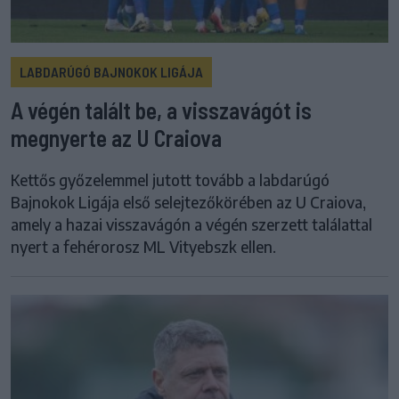
LABDARÚGÓ BAJNOKOK LIGÁJA
A végén talált be, a visszavágót is
megnyerte az U Craiova
Kettős győzelemmel jutott tovább a labdarúgó
Bajnokok Ligája első selejtezőkörében az U Craiova,
amely a hazai visszavágón a végén szerzett találattal
nyert a fehérorosz ML Vityebszk ellen.