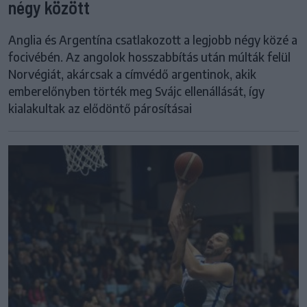
négy között
Anglia és Argentína csatlakozott a legjobb négy közé a
focivébén. Az angolok hosszabbítás után múlták felül
Norvégiát, akárcsak a címvédő argentinok, akik
emberelőnyben törték meg Svájc ellenállását, így
kialakultak az elődöntő párosításai