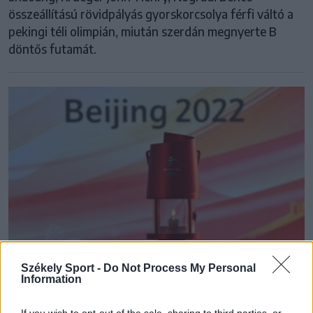
összeállítású rövidpályás gyorskorcsolya férfi váltó a
pekingi téli olimpián, miután szerdán megnyerte B
döntős futamát.
Székely Sport -
Do Not Process My Personal
Information
Paralimpia 2022: lesz magyar versenyző