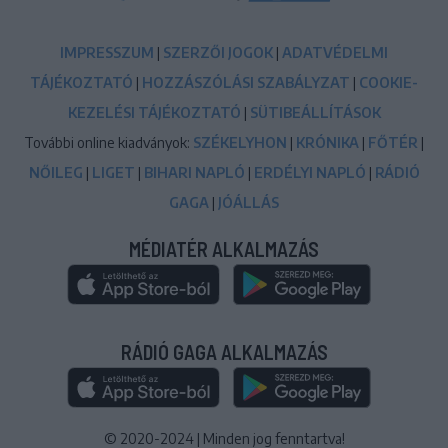
IMPRESSZUM
|
SZERZŐI JOGOK
|
ADATVÉDELMI
TÁJÉKOZTATÓ
|
HOZZÁSZÓLÁSI SZABÁLYZAT
|
COOKIE-
KEZELÉSI TÁJÉKOZTATÓ
|
SÜTIBEÁLLÍTÁSOK
További online kiadványok:
SZÉKELYHON
|
KRÓNIKA
|
FŐTÉR
|
NŐILEG
|
LIGET
|
BIHARI NAPLÓ
|
ERDÉLYI NAPLÓ
|
RÁDIÓ
GAGA
|
JÓÁLLÁS
MÉDIATÉR ALKALMAZÁS
RÁDIÓ GAGA ALKALMAZÁS
© 2020-2024
|
Minden jog fenntartva!