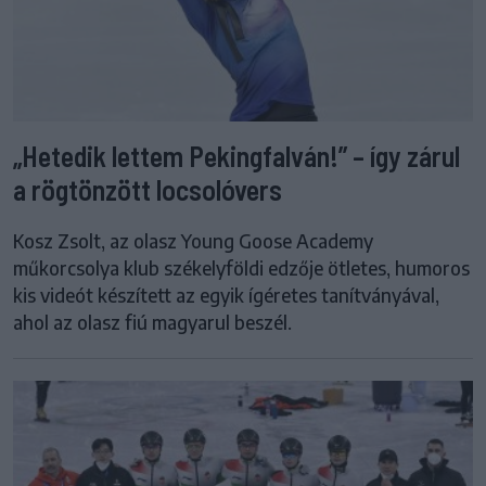
„Hetedik lettem Pekingfalván!” – így zárul
a rögtönzött locsolóvers
Kosz Zsolt, az olasz Young Goose Academy
műkorcsolya klub székelyföldi edzője ötletes, humoros
kis videót készített az egyik ígéretes tanítványával,
ahol az olasz fiú magyarul beszél.