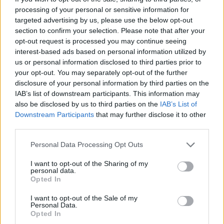
processing of your personal or sensitive information for
SEPSI-SIC
targeted advertising by us, please use the below opt-out
section to confirm your selection. Please note that after your
Az utolsó meccsén sem vallott szégyent a
opt-out request is processed you may continue seeing
Sepsi-SIC
interest-based ads based on personal information utilized by
us or personal information disclosed to third parties prior to
your opt-out. You may separately opt-out of the further
Utolsó mérkőzését játszotta a Sepsiszentgyörgyi
disclosure of your personal information by third parties on the
Sepsi-SIC a női kosárlabda Euroliga idei kiírásában. A
IAB’s list of downstream participants. This information may
háromszéki gárda vereséget szenvedett a francia
also be disclosed by us to third parties on the
IAB’s List of
LDLC ASVEL Feminin otthonában, de így is emelt fővel
Downstream Participants
that may further disclose it to other
búcsúzhatnak a nemzetközi kupasorozattól.
third parties.
Personal Data Processing Opt Outs
I want to opt-out of the Sharing of my
personal data.
Opted In
I want to opt-out of the Sale of my
Personal Data.
Opted In