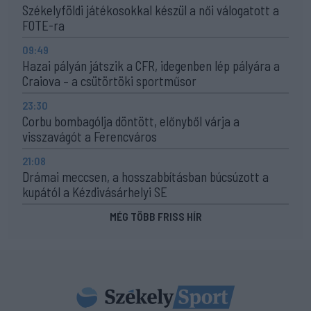
Székelyföldi játékosokkal készül a női válogatott a
FOTE-ra
09:49
Hazai pályán játszik a CFR, idegenben lép pályára a
Craiova – a csütörtöki sportműsor
23:30
Corbu bombagólja döntött, előnyből várja a
visszavágót a Ferencváros
21:08
Drámai meccsen, a hosszabbításban búcsúzott a
kupától a Kézdivásárhelyi SE
MÉG TÖBB FRISS HÍR