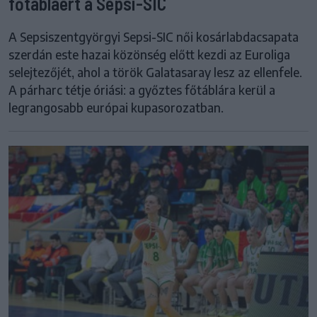
főtábláért a Sepsi-SIC
A Sepsiszentgyörgyi Sepsi-SIC női kosárlabdacsapata
szerdán este hazai közönség előtt kezdi az Euroliga
selejtezőjét, ahol a török Galatasaray lesz az ellenfele.
A párharc tétje óriási: a győztes főtáblára kerül a
legrangosabb európai kupasorozatban.