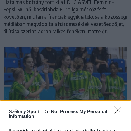
Hatalmas botrány tört ki a LDLC ASVEL Feminin–
Sepsi-SIC női kosárlabda Euroliga mérkőzését
követően, miután a franciák egyik játékosa a közösségi
médiában megvádolta a háromszékiek vezetőedzőjét,
állítása szerint Zoran Mikes fenéken ütötte őt.
Székely Sport -
Do Not Process My Personal
Information
If you wish to opt-out of the sale, sharing to third parties, or