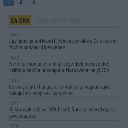
1
2
3
24 ÓRA
LEGOLVASOTTABB
16:22
Egy újonc jelentkezett, több átsorolás a Csík körzeti
focibajnokság új idényében
14:52
Nem kell senkinek állnia, idegenbeli meccsekkel
indítja a kézibajnokságot a Marosvásárhelyi VSK
13:57
Corbu góljától hangos a román és a magyar sajtó,
válogatott meghívót sürgetnek
12:36
Új korszak a Sepsi OSK II-nél, fiatalos hévvel épül a
jövő csapata
11:24