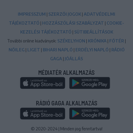
IMPRESSZUM
|
SZERZŐI JOGOK
|
ADATVÉDELMI
TÁJÉKOZTATÓ
|
HOZZÁSZÓLÁSI SZABÁLYZAT
|
COOKIE-
KEZELÉSI TÁJÉKOZTATÓ
|
SÜTIBEÁLLÍTÁSOK
További online kiadványok:
SZÉKELYHON
|
KRÓNIKA
|
FŐTÉR
|
NŐILEG
|
LIGET
|
BIHARI NAPLÓ
|
ERDÉLYI NAPLÓ
|
RÁDIÓ
GAGA
|
JÓÁLLÁS
MÉDIATÉR ALKALMAZÁS
RÁDIÓ GAGA ALKALMAZÁS
© 2020-2024
|
Minden jog fenntartva!