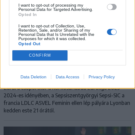
I want to opt-out of processing my
Personal Data for Targeted Advertising.
Opted In
I want to opt-out of Collection, Use,
Retention, Sale, and/or Sharing of my
Personal Data that Is Unrelated with the
Purposes for which it was collected.
Opted Out
SEPSI-SIC
CONFIRM
Utolsó mérkőzését játssza a Sepsi-SIC az
Euroliga idei kiírásában
Data Deletion
Data Access
Privacy Policy
Zárul a csoportkör a női kosárlabda Euroliga 2023–
2024-es idényében, a Sepsiszentgyörgyi Sepsi-SIC a
francia LDLC ASVEL Feminin ellen lép pályára Lyonban
kedden este 21 órától.