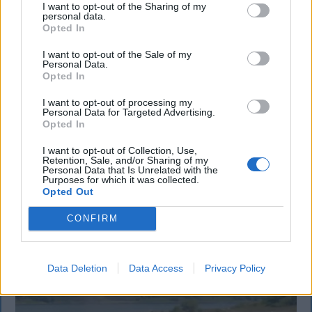
KRÓNIKA
I want to opt-out of the Sharing of my
personal data.
Opted In
Meddig használható még a régi
személyi?
I want to opt-out of the Sale of my
Personal Data.
Opted In
Sok román állampolgár még mindig az 1997-es
mintára kiállított személyi igazolványt használja,
I want to opt-out of processing my
Personal Data for Targeted Advertising.
azonban ezt fokozatosan kivonják a forgalomból,
Opted In
amint az új elektronikus és egyszerű személyi
igazolványok országszerte elérhetővé válnak.
I want to opt-out of Collection, Use,
Retention, Sale, and/or Sharing of my
Personal Data that Is Unrelated with the
Purposes for which it was collected.
Opted Out
CONFIRM
Data Deletion
Data Access
Privacy Policy