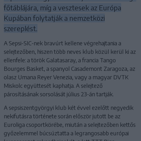
főtáblájára, míg a vesztesek az Európa
Kupában folytatják a nemzetközi
szereplést.
A Sepsi-SIC-nek bravúrt kellene végrehajtania a
selejtezőben, hiszen több neves klub közül kerül ki az
ellenfele: a török Galatasaray, a francia Tango
Bourges Basket, a spanyol Casademont Zaragoza, az
olasz Umana Reyer Venezia, vagy a magyar DVTK
Miskolc együttesét kaphatja. A selejtező
párosításának sorsolását július 23-án tartják.
A sepsiszentgyörgyi klub két évvel ezelőtt negyedik
nekifutásra története során először jutott be az
Euroliga csoportkörébe, miután a selejtezőben kettős
győzelemmel búcsúztatta a legrangosabb európai