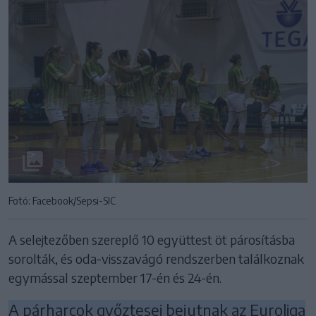
Fotó: Facebook/Sepsi-SIC
A selejtezőben szereplő 10 együttest öt párosításba
sorolták, és oda-visszavágó rendszerben találkoznak
egymással szeptember 17-én és 24-én.
A párharcok győztesei bejutnak az Euroliga