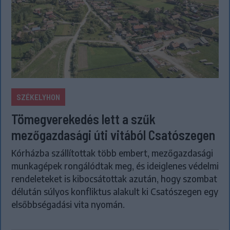
SZÉKELYHON
Tömegverekedés lett a szűk
mezőgazdasági úti vitából Csatószegen
Kórházba szállítottak több embert, mezőgazdasági
munkagépek rongálódtak meg, és ideiglenes védelmi
rendeleteket is kibocsátottak azután, hogy szombat
délután súlyos konfliktus alakult ki Csatószegen egy
elsőbbségadási vita nyomán.