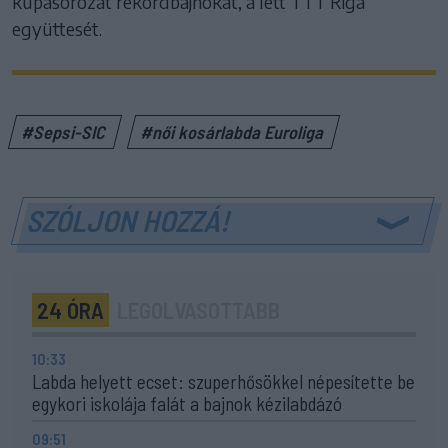
kupasorozat rekordbajnokát, a lett TTT Riga
együttesét.
#Sepsi-SIC
#női kosárlabda Euroliga
SZÓLJON HOZZÁ!
24 ÓRA
LEGOLVASOTTABB
10:33
Labda helyett ecset: szuperhősökkel népesítette be
egykori iskolája falát a bajnok kézilabdázó
09:51