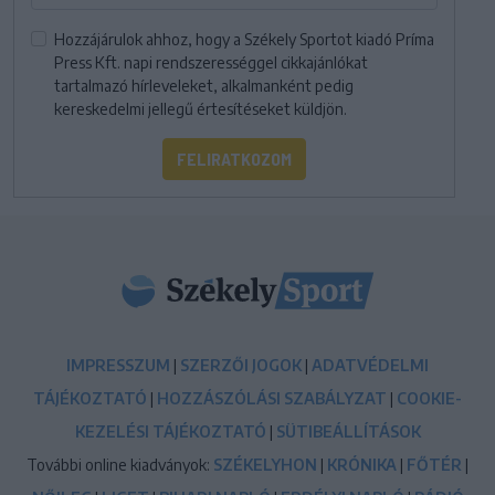
Hozzájárulok ahhoz, hogy a Székely Sportot kiadó Príma
Press Kft. napi rendszerességgel cikkajánlókat
tartalmazó hírleveleket, alkalmanként pedig
kereskedelmi jellegű értesítéseket küldjön.
FELIRATKOZOM
IMPRESSZUM
|
SZERZŐI JOGOK
|
ADATVÉDELMI
TÁJÉKOZTATÓ
|
HOZZÁSZÓLÁSI SZABÁLYZAT
|
COOKIE-
KEZELÉSI TÁJÉKOZTATÓ
|
SÜTIBEÁLLÍTÁSOK
További online kiadványok:
SZÉKELYHON
|
KRÓNIKA
|
FŐTÉR
|