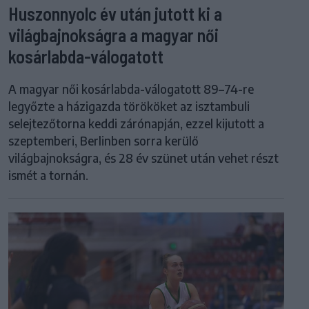
Huszonnyolc év után jutott ki a
világbajnokságra a magyar női
kosárlabda-válogatott
A magyar női kosárlabda-válogatott 89–74-re
legyőzte a házigazda törököket az isztambuli
selejtezőtorna keddi zárónapján, ezzel kijutott a
szeptemberi, Berlinben sorra kerülő
világbajnokságra, és 28 év szünet után vehet részt
ismét a tornán.