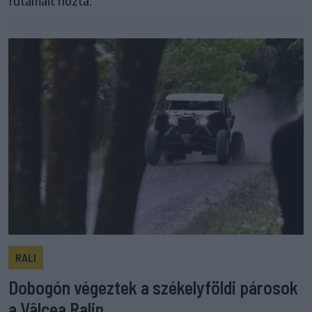
futamait hozta.
RALI
Dobogón végeztek a székelyföldi párosok
a Vâlcea Ralin