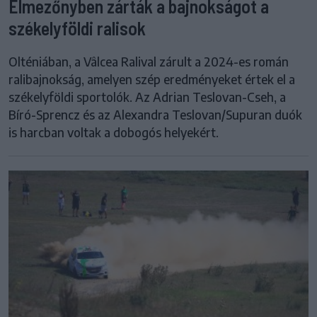
Élmezőnyben zárták a bajnokságot a
székelyföldi ralisok
Olténiában, a Vâlcea Ralival zárult a 2024-es román
ralibajnokság, amelyen szép eredményeket értek el a
székelyföldi sportolók. Az Adrian Teslovan-Cseh, a
Bíró-Sprencz és az Alexandra Teslovan/Supuran duók
is harcban voltak a dobogós helyekért.