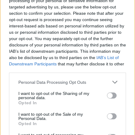
processing of your personal or sensitive information for
targeted advertising by us, please use the below opt-out
section to confirm your selection. Please note that after your
opt-out request is processed you may continue seeing
interest-based ads based on personal information utilized by
us or personal information disclosed to third parties prior to
your opt-out. You may separately opt-out of the further
disclosure of your personal information by third parties on the
IAB’s list of downstream participants. This information may
RALI
also be disclosed by us to third parties on the
IAB’s List of
Downstream Participants
that may further disclose it to other
Élmezőnyben végeztek a székelyföldiek a
third parties.
Moldova Ralin
Personal Data Processing Opt Outs
I want to opt-out of the Sharing of my
A Moldova Ralival folytatódott hétvévén a 2024-es
personal data.
román ralibajnokság, amelyen újra remek
Opted In
eredményeket értek el a székelyföldi versenyzők, mind
I want to opt-out of the Sale of my
a három rajthoz álló csapat dobogós helyezéseket ért
Personal Data.
Opted In
el.