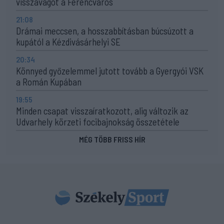
visszavágót a Ferencváros
21:08
Drámai meccsen, a hosszabbításban búcsúzott a
kupától a Kézdivásárhelyi SE
20:34
Könnyed győzelemmel jutott tovább a Gyergyói VSK
a Román Kupában
19:55
Minden csapat visszaíratkozott, alig változik az
Udvarhely körzeti focibajnokság összetétele
MÉG TÖBB FRISS HÍR