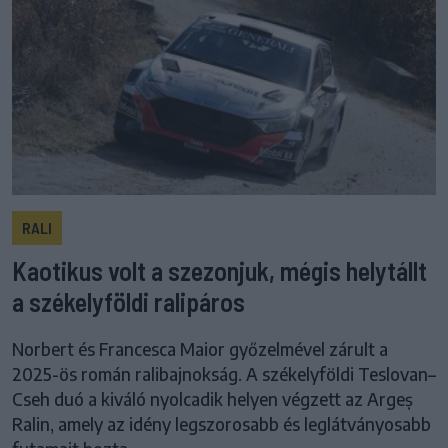
RALI
Kaotikus volt a szezonjuk, mégis helytállt
a székelyföldi ralipáros
Norbert és Francesca Maior győzelmével zárult a
2025-ös román ralibajnokság. A székelyföldi Teslovan–
Cseh duó a kiváló nyolcadik helyen végzett az Argeș
Ralin, amely az idény legszorosabb és leglátványosabb