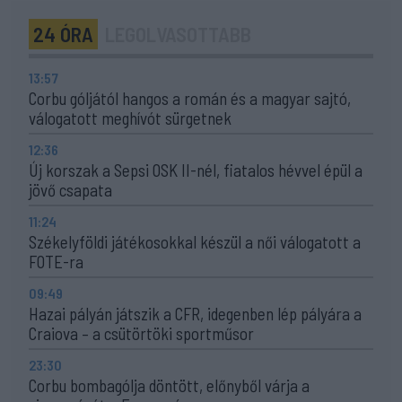
24 ÓRA
LEGOLVASOTTABB
13:57
Corbu góljától hangos a román és a magyar sajtó,
válogatott meghívót sürgetnek
12:36
Új korszak a Sepsi OSK II-nél, fiatalos hévvel épül a
jövő csapata
11:24
Székelyföldi játékosokkal készül a női válogatott a
FOTE-ra
09:49
Hazai pályán játszik a CFR, idegenben lép pályára a
Craiova – a csütörtöki sportműsor
23:30
Corbu bombagólja döntött, előnyből várja a