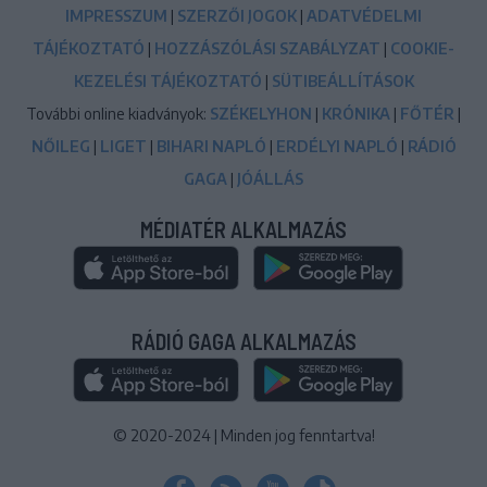
IMPRESSZUM
|
SZERZŐI JOGOK
|
ADATVÉDELMI
TÁJÉKOZTATÓ
|
HOZZÁSZÓLÁSI SZABÁLYZAT
|
COOKIE-
KEZELÉSI TÁJÉKOZTATÓ
|
SÜTIBEÁLLÍTÁSOK
További online kiadványok:
SZÉKELYHON
|
KRÓNIKA
|
FŐTÉR
|
NŐILEG
|
LIGET
|
BIHARI NAPLÓ
|
ERDÉLYI NAPLÓ
|
RÁDIÓ
GAGA
|
JÓÁLLÁS
MÉDIATÉR ALKALMAZÁS
RÁDIÓ GAGA ALKALMAZÁS
© 2020-2024
|
Minden jog fenntartva!