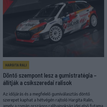
HARGITA RALI
Döntő szempont lesz a gumistratégia –
állítják a csíkszeredai ralisok
Az időjárás és a megfelelő gumiválasztás döntő
szerepet kaphat a hétvégén rajtoló Hargita Ralin,
amely a román országos ralibajnokság idei első futama