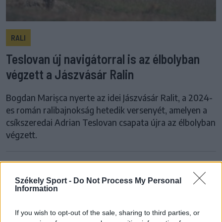
RALI
Teslovan új navigátorral is az élbolyban
végzett a Jászvásár Ralin
Bogdan Marișca nyerte az idei Jászvásár Ralit, a 2024-
es román ralibajnokság hetedik versenyét, amelyen a
csíkszeredai Adrian Teslovan csapata újra az élbolyban
végzett.
Székely Sport -
Do Not Process My Personal
Information
If you wish to opt-out of the sale, sharing to third parties, or