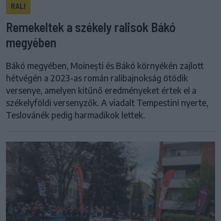
RALI
Remekeltek a székely ralisok Bákó
megyében
Bákó megyében, Moinești és Bákó környékén zajlott
hétvégén a 2023-as román ralibajnokság ötödik
versenye, amelyen kitűnő eredményeket értek el a
székelyföldi versenyzők. A viadalt Tempestini nyerte,
Teslovánék pedig harmadikok lettek.