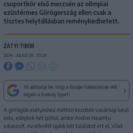
csoportkör első meccsén az olimpiai
ezüstérmes Görögország ellen csak a
tisztes helytállásban reménykedhetett.
ZÁTYI TIBOR
2024. JÚLIUS 28., 23:29
Itt állíthatja be, hogy a Google-találatokban elöl
legyen a Székely Sport!
A görögök esélyeshez méltón kezdtek vasárnap késő
este, elléptek két góllal, amire Andrei Neamțu
válaszolt. Az ellenfél újabb két találatot ért el, Vlad