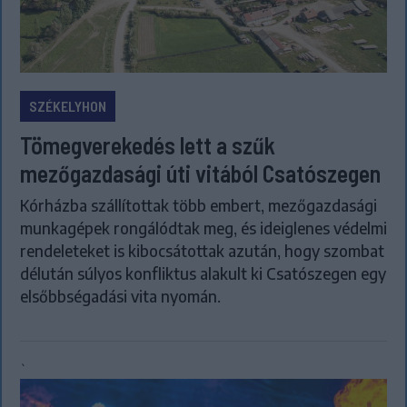
SZÉKELYHON
Tömegverekedés lett a szűk
mezőgazdasági úti vitából Csatószegen
Kórházba szállítottak több embert, mezőgazdasági
munkagépek rongálódtak meg, és ideiglenes védelmi
rendeleteket is kibocsátottak azután, hogy szombat
délután súlyos konfliktus alakult ki Csatószegen egy
elsőbbségadási vita nyomán.
`