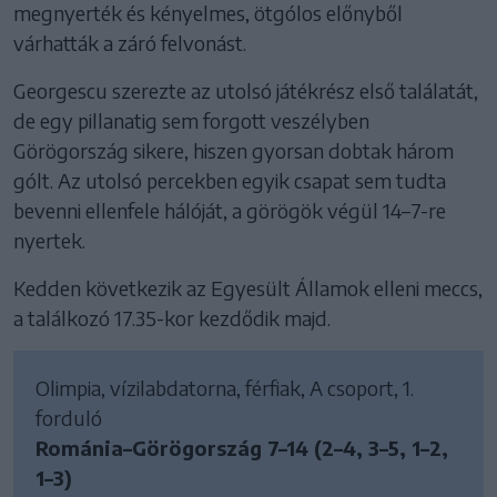
megnyerték és kényelmes, ötgólos előnyből
várhatták a záró felvonást.
Georgescu szerezte az utolsó játékrész első találatát,
de egy pillanatig sem forgott veszélyben
Görögország sikere, hiszen gyorsan dobtak három
gólt. Az utolsó percekben egyik csapat sem tudta
bevenni ellenfele hálóját, a görögök végül 14–7-re
nyertek.
Kedden következik az Egyesült Államok elleni meccs,
a találkozó 17.35-kor kezdődik majd.
Olimpia, vízilabdatorna, férfiak, A csoport, 1.
forduló
Románia–Görögország 7–14 (2–4, 3–5, 1–2,
1–3)