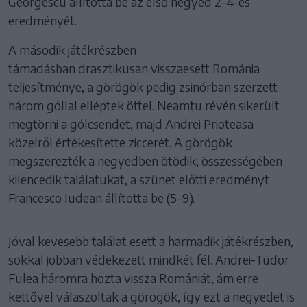
Georgescu állította be az első negyed 2–4-es
eredményét.
A második játékrészben
támadásban drasztikusan visszaesett Románia
teljesítménye, a görögök pedig zsinórban szerzett
három góllal elléptek öttel. Neamțu révén sikerült
megtörni a gólcsendet, majd Andrei Prioteasa
közelről értékesítette ziccerét. A görögök
megszerezték a negyedben ötödik, összességében
kilencedik találatukat, a szünet előtti eredményt
Francesco Iudean állította be (5–9).
Jóval kevesebb találat esett a harmadik játékrészben,
sokkal jobban védekezett mindkét fél. Andrei-Tudor
Fulea háromra hozta vissza Romániát, ám erre
kettővel válaszoltak a görögök, így ezt a negyedet is