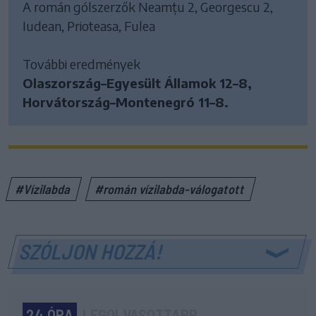
A román gólszerzők Neamțu 2, Georgescu 2,
Iudean, Prioteasa, Fulea
További eredmények
Olaszország–Egyesült Államok 12–8,
Horvátország–Montenegró 11–8.
#Vízilabda
#román vízilabda-válogatott
SZÓLJON HOZZÁ!
24 ÓRA
LEGOLVASOTTABB