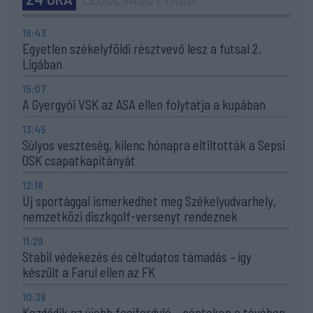
16:43
Egyetlen székelyföldi résztvevő lesz a futsal 2.
Ligában
15:07
A Gyergyói VSK az ASA ellen folytatja a kupában
13:45
Súlyos veszteség, kilenc hónapra eltiltották a Sepsi
OSK csapatkapitányát
12:18
Új sportággal ismerkedhet meg Székelyudvarhely,
nemzetközi diszkgolf-versenyt rendeznek
11:29
Stabil védekezés és céltudatos támadás – így
készült a Farul ellen az FK
10:36
Kezdődik az újabb fociforduló – pénteken a tévében