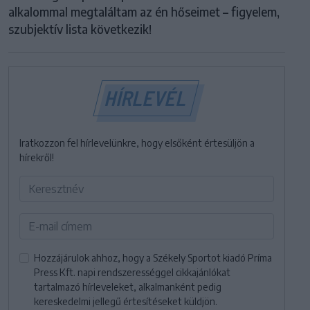
alkalommal megtaláltam az én hőseimet – figyelem,
szubjektív lista következik!
HÍRLEVÉL
Iratkozzon fel hírlevelünkre, hogy elsőként értesüljön a
hírekről!
Hozzájárulok ahhoz, hogy a Székely Sportot kiadó Príma
Press Kft. napi rendszerességgel cikkajánlókat
tartalmazó hírleveleket, alkalmanként pedig
kereskedelmi jellegű értesítéseket küldjön.