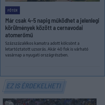
FŐTÉR
Már csak 4-5 napig működhet a jelenlegi
körülmények között a cernavodai
atomerőmű
Százszázalékos kamatra adott kölcsönt a
letartóztatott uzsorás. Akár 40 fok is várható
vasárnap a nyugati országrészben.
EZ IS ÉRDEKELHETI