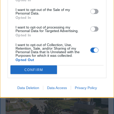
Opted In
Majka életveszélyes fenyegetés miatt
lemondta erdélyi koncertjét
I want to opt-out of the Sale of my
Personal Data.
Opted In
Majka életveszélyes fenyegetést kapott, és emiatt
lemondta a sepsiszentgyörgyi SIC Fesztre tervezett
I want to opt-out of processing my
Personal Data for Targeted Advertising.
koncertjét. Majka ezt szerdán a Facebook-oldalán
Opted In
jelentette be.
I want to opt-out of Collection, Use,
Retention, Sale, and/or Sharing of my
Personal Data that Is Unrelated with the
Purposes for which it was collected.
Opted Out
CONFIRM
Data Deletion
Data Access
Privacy Policy