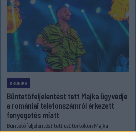
KRÓNIKA
Büntetőfeljelentést tett Majka ügyvédje
a romániai telefonszámról érkezett
fenyegetés miatt
Büntetőfeljelentést tett csütörtökön Majka
romániai jogi képviselője a sepsiszentgyörgyi Sic