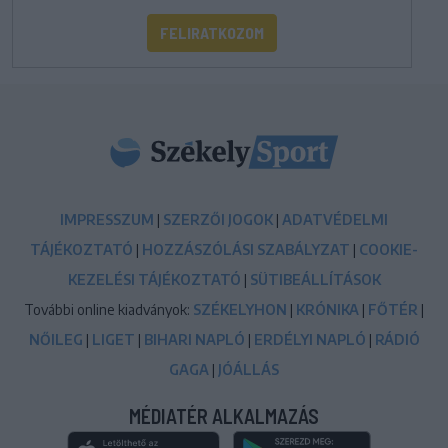
FELIRATKOZOM
IMPRESSZUM
|
SZERZŐI JOGOK
|
ADATVÉDELMI
TÁJÉKOZTATÓ
|
HOZZÁSZÓLÁSI SZABÁLYZAT
|
COOKIE-
KEZELÉSI TÁJÉKOZTATÓ
|
SÜTIBEÁLLÍTÁSOK
További online kiadványok:
SZÉKELYHON
|
KRÓNIKA
|
FŐTÉR
|
NŐILEG
|
LIGET
|
BIHARI NAPLÓ
|
ERDÉLYI NAPLÓ
|
RÁDIÓ
GAGA
|
JÓÁLLÁS
MÉDIATÉR ALKALMAZÁS