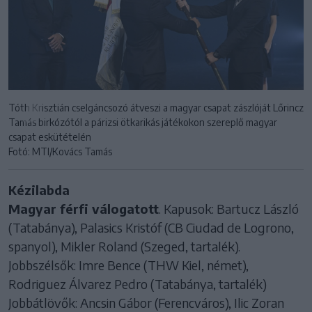
Tóth Krisztián cselgáncsozó átveszi a magyar csapat zászlóját Lőrincz
Tamás birkózótól a párizsi ötkarikás játékokon szereplő magyar
csapat eskütételén
Fotó: MTI/Kovács Tamás
Kézilabda
Magyar férfi válogatott
. Kapusok: Bartucz László
(Tatabánya), Palasics Kristóf (CB Ciudad de Logrono,
spanyol), Mikler Roland (Szeged, tartalék).
Jobbszélsők: Imre Bence (THW Kiel, német),
Rodriguez Álvarez Pedro (Tatabánya, tartalék)
Jobbátlövők: Ancsin Gábor (Ferencváros), Ilic Zoran