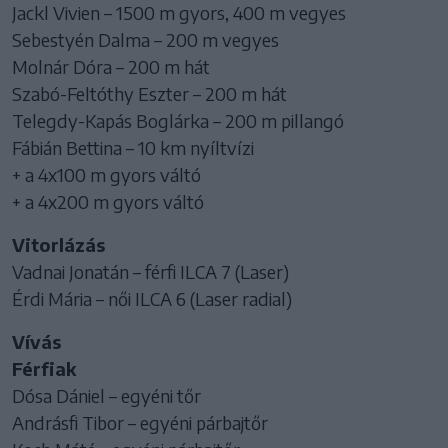
Jackl Vivien – 1500 m gyors, 400 m vegyes
Sebestyén Dalma – 200 m vegyes
Molnár Dóra – 200 m hát
Szabó-Feltóthy Eszter – 200 m hát
Telegdy-Kapás Boglárka – 200 m pillangó
Fábián Bettina – 10 km nyíltvízi
+ a 4x100 m gyors váltó
+ a 4x200 m gyors váltó
Vitorlázás
Vadnai Jonatán – férfi ILCA 7 (Laser)
Érdi Mária – női ILCA 6 (Laser radial)
Vívás
Férfiak
Dósa Dániel – egyéni tőr
Andrásfi Tibor – egyéni párbajtőr