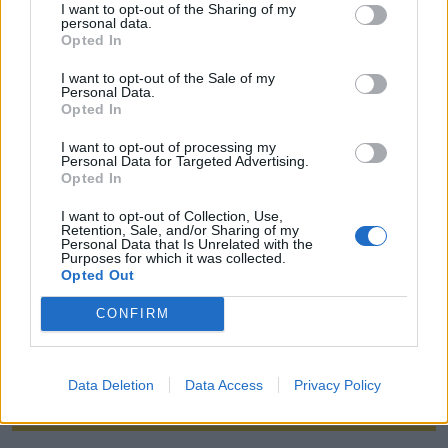
Szűcs Luca – kardcsapat
I want to opt-out of the Sharing of my
personal data.
Opted In
Vízilabda
Férfi csapa
t: Bányai Márk, Vogel Soma – kapusok;
I want to opt-out of the Sale of my
Personal Data.
Angyal Dániel, Fekete Gergő, Hárai Balázs, Jansik
Opted In
Szilárd, Manhercz Krisztián, Molnár Erik, Nagy Ádám,
I want to opt-out of processing my
Varga Dénes, Vámos Márton, Vigvári Vince, Zalánki
Personal Data for Targeted Advertising.
Gergő. Szövetségi kapitány: Varga Zsolt.
Opted In
I want to opt-out of Collection, Use,
Női csapat
: Magyari Alda, Neszmély Boglárka –
Retention, Sale, and/or Sharing of my
Personal Data that Is Unrelated with the
kapusok; Faragó Kamilla, Garda Krisztina, Horváth
Purposes for which it was collected.
Brigitta, Kurucz Gurisatti Gréta,
Opted Out
Keszthelyi Rita, Leimeter Dóra, Géraldine Mahieu,
CONFIRM
Parkes Rebecca, Rybanska Natasa, Szilágyi Dorottya,
Vályi Vanda. Szövetségi kapitány: Mihók Attila és Cseh
Sándor.
Data Deletion
Data Access
Privacy Policy