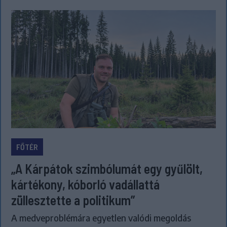
FŐTÉR
„A Kárpátok szimbólumát egy gyűlölt,
kártékony, kóborló vadállattá
züllesztette a politikum”
A medveproblémára egyetlen valódi megoldás