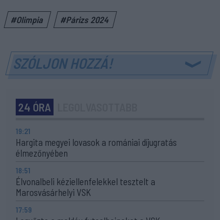
#Olimpia
#Párizs 2024
SZÓLJON HOZZÁ!
24 ÓRA
LEGOLVASOTTABB
19:21
Hargita megyei lovasok a romániai díjugratás
élmezőnyében
18:51
Élvonalbeli kéziellenfelekkel tesztelt a
Marosvásárhelyi VSK
17:59