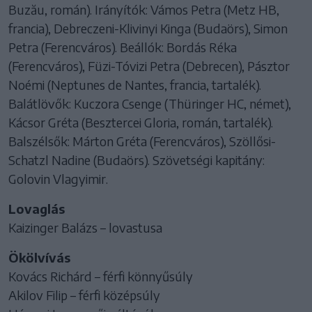
Buzău, román). Irányítók: Vámos Petra (Metz HB,
francia), Debreczeni-Klivinyi Kinga (Budaörs), Simon
Petra (Ferencváros). Beállók: Bordás Réka
(Ferencváros), Füzi-Tóvizi Petra (Debrecen), Pásztor
Noémi (Neptunes de Nantes, francia, tartalék).
Balátlövők: Kuczora Csenge (Thüringer HC, német),
Kácsor Gréta (Besztercei Gloria, román, tartalék).
Balszélsők: Márton Gréta (Ferencváros), Szöllősi-
Schatzl Nadine (Budaörs). Szövetségi kapitány:
Golovin Vlagyimir.
Lovaglás
Kaizinger Balázs – lovastusa
Ökölvívás
Kovács Richárd – férfi könnyűsúly
Akilov Filip – férfi középsúly