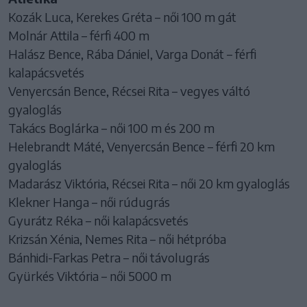
Kozák Luca, Kerekes Gréta – női 100 m gát
Molnár Attila – férfi 400 m
Halász Bence, Rába Dániel, Varga Donát – férfi
kalapácsvetés
Venyercsán Bence, Récsei Rita – vegyes váltó
gyaloglás
Takács Boglárka – női 100 m és 200 m
Helebrandt Máté, Venyercsán Bence – férfi 20 km
gyaloglás
Madarász Viktória, Récsei Rita – női 20 km gyaloglás
Klekner Hanga – női rúdugrás
Gyurátz Réka – női kalapácsvetés
Krizsán Xénia, Nemes Rita – női hétpróba
Bánhidi-Farkas Petra – női távolugrás
Gyürkés Viktória – női 5000 m