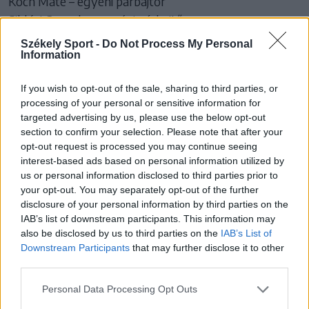
Koch Máté – egyéni párbajtőr
Siklósi Gergely – egyéni párbajtőr
Gémesi Csanád – egyéni kard
Székely Sport -
Do Not Process My Personal
Information
Szatmári András – egyéni kard
Szilágyi Áron – egyéni kard
If you wish to opt-out of the sale, sharing to third parties, or
Andrásfi Tibor, Koch Máté, Nagy Dávid, Siklósi
processing of your personal or sensitive information for
Gergely – párbajtőr csapat
targeted advertising by us, please use the below opt-out
Gémesi Csanád, Rabb Krisztián, Szatmári András,
section to confirm your selection. Please note that after your
opt-out request is processed you may continue seeing
Szilágyi Áron – kardcsapat
interest-based ads based on personal information utilized by
us or personal information disclosed to third parties prior to
Nők
your opt-out. You may separately opt-out of the further
Pásztor Flóra – egyéni tőr
disclosure of your personal information by third parties on the
Muhari Eszter – egyéni párbajtőr
IAB’s list of downstream participants. This information may
also be disclosed by us to third parties on the
IAB’s List of
Márton Anna – egyéni kard
Downstream Participants
that may further disclose it to other
Pusztai Liza – egyéni kard
third parties.
Szűcs Luca – egyéni kard
Personal Data Processing Opt Outs
Battai Sugár Katinka, Márton Anna, Pusztai Liza,