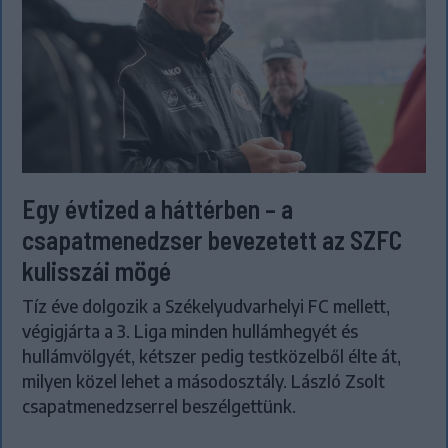
Egy évtized a háttérben – a
csapatmenedzser bevezetett az SZFC
kulisszái mögé
Tíz éve dolgozik a Székelyudvarhelyi FC mellett,
végigjárta a 3. Liga minden hullámhegyét és
hullámvölgyét, kétszer pedig testközelből élte át,
milyen közel lehet a másodosztály. László Zsolt
csapatmenedzserrel beszélgettünk.