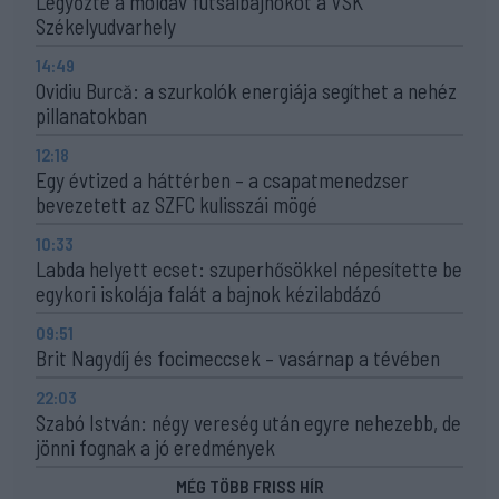
Legyőzte a moldáv futsalbajnokot a VSK
Székelyudvarhely
14:49
Ovidiu Burcă: a szurkolók energiája segíthet a nehéz
pillanatokban
12:18
Egy évtized a háttérben – a csapatmenedzser
bevezetett az SZFC kulisszái mögé
10:33
Labda helyett ecset: szuperhősökkel népesítette be
egykori iskolája falát a bajnok kézilabdázó
09:51
Brit Nagydíj és focimeccsek – vasárnap a tévében
22:03
Szabó István: négy vereség után egyre nehezebb, de
jönni fognak a jó eredmények
MÉG TÖBB FRISS HÍR