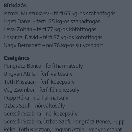
Birkózás
Iszmail Muszukajev – férfi 65 kg-os szabadfogás
Ligeti Dániel – férfi 125 kg-os szabadfogás
Lévai Zoltán – férfi 77 kg-os kötöttfogás
Losonczi Dávid – férfi 87 kg-os kötöttfogás
Nagy Bernadett – női 76 kg-os súlycsoport
Cselgáncs
Pongrácz Bence – férfi harmatsúly
Ungvári Attila – férfi váltósúly
Tóth Krisztián – férfi középsúly
Vég Zsombor – férfi félnehézsúly
Pupp Réka – női harmatsúly
Özbas Szofi – női váltósúly
Gercsák Szabina – női középsúly
Gercsák Szabina, Özbas Szofi, Pongrácz Bence, Pupp
Réka, Tóth Krisztián, Ungvári Attila – vegyes csapat