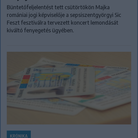
Büntetőfeljelentést tett csütörtökön Majka
romániai jogi képviselője a sepsiszentgyörgyi Sic
Feszt fesztiválra tervezett koncert lemondását
kiváltó fenyegetés ügyében.
KRÓNIKA