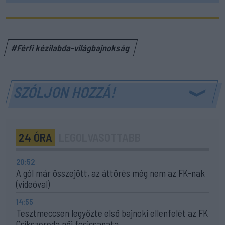
#Férfi kézilabda-világbajnokság
SZÓLJON HOZZÁ!
24 ÓRA
LEGOLVASOTTABB
20:52
A gól már összejött, az áttörés még nem az FK-nak
(videóval)
14:55
Tesztmeccsen legyőzte első bajnoki ellenfelét az FK
Csíkszereda női focicsapata