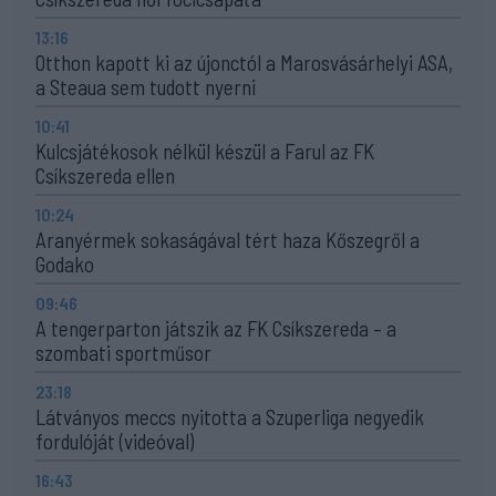
13:16
Otthon kapott ki az újonctól a Marosvásárhelyi ASA,
a Steaua sem tudott nyerni
10:41
Kulcsjátékosok nélkül készül a Farul az FK
Csíkszereda ellen
10:24
Aranyérmek sokaságával tért haza Kőszegről a
Godako
09:46
A tengerparton játszik az FK Csíkszereda – a
szombati sportműsor
23:18
Látványos meccs nyitotta a Szuperliga negyedik
fordulóját (videóval)
16:43