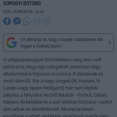
SOMOGYI BOTOND
2025. FEBRUÁR 03., 12:49
Itt állíthatja be, hogy a Google-találatokban elöl
legyen a Székely Sport!
A világbajnokságok történetében még nem volt
példa arra, hogy egy válogatott zsinórban négy
alkalommal is feljusson a csúcsra. A dánoknak ez
most sikerült. Bár a nagy öregek (M. Hansen, N.
Landin vagy éppen Möllgard) már nem léptek
pályára, a helyükre kerülő fiatalok – Pytlick, Gidsel,
Nielsen, Kirkelökke és a sort lehetne folytatni – esélyt
sem adtak az ellenfeleknek. Nicolaj Jacobsen
együttese a vébét nemhogy veretlenül nyerte meg,