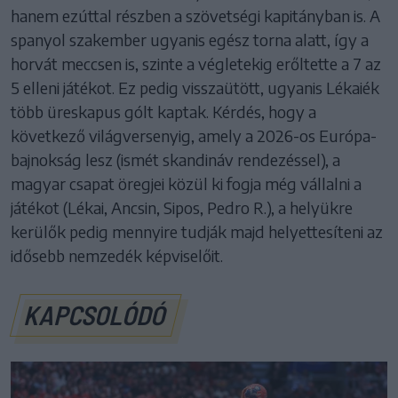
hanem ezúttal részben a szövetségi kapitányban is. A
spanyol szakember ugyanis egész torna alatt, így a
horvát meccsen is, szinte a végletekig erőltette a 7 az
5 elleni játékot. Ez pedig visszaütött, ugyanis Lékaiék
több üreskapus gólt kaptak. Kérdés, hogy a
következő világversenyig, amely a 2026-os Európa-
bajnokság lesz (ismét skandináv rendezéssel), a
magyar csapat öregjei közül ki fogja még vállalni a
játékot (Lékai, Ancsin, Sipos, Pedro R.), a helyükre
kerülők pedig mennyire tudják majd helyettesíteni az
idősebb nemzedék képviselőit.
KAPCSOLÓDÓ