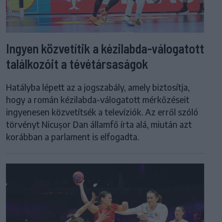
Ingyen közvetítik a kézilabda-válogatott
találkozóit a tévétársaságok
Hatályba lépett az a jogszabály, amely biztosítja,
hogy a román kézilabda-válogatott mérkőzéseit
ingyenesen közvetítsék a televíziók. Az erről szóló
törvényt Nicușor Dan államfő írta alá, miután azt
korábban a parlament is elfogadta.