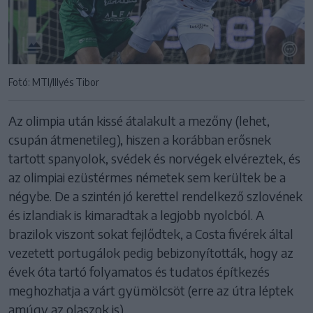
Fotó: MTI/Illyés Tibor
Az olimpia után kissé átalakult a mezőny (lehet,
csupán átmenetileg), hiszen a korábban erősnek
tartott spanyolok, svédek és norvégek elvéreztek, és
az olimpiai ezüstérmes németek sem kerültek be a
négybe. De a szintén jó kerettel rendelkező szlovének
és izlandiak is kimaradtak a legjobb nyolcból. A
brazilok viszont sokat fejlődtek, a Costa fivérek által
vezetett portugálok pedig bebizonyították, hogy az
évek óta tartó folyamatos és tudatos építkezés
meghozhatja a várt gyümölcsöt (erre az útra léptek
amúgy az olaszok is).