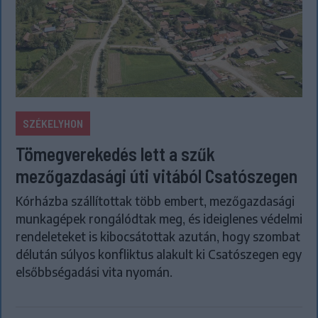
SZÉKELYHON
Tömegverekedés lett a szűk
mezőgazdasági úti vitából Csatószegen
Kórházba szállítottak több embert, mezőgazdasági
munkagépek rongálódtak meg, és ideiglenes védelmi
rendeleteket is kibocsátottak azután, hogy szombat
délután súlyos konfliktus alakult ki Csatószegen egy
elsőbbségadási vita nyomán.