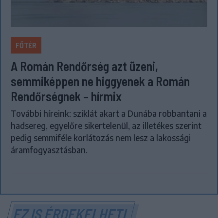
FŐTÉR
A Román Rendőrség azt üzeni,
semmiképpen ne higgyenek a Román
Rendőrségnek – hírmix
További híreink: sziklát akart a Dunába robbantani a
hadsereg, egyelőre sikertelenül, az illetékes szerint
pedig semmiféle korlátozás nem lesz a lakossági
áramfogyasztásban.
EZ IS ÉRDEKELHETI