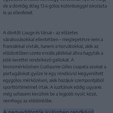
de a döntőig átlag 13.4 gólos különbséggel iskolázta
le az ellenfeleit.
A döntőt Lauge és társai – az előzetes
várakozásokkal ellentétben – meglepetésre nem a
franciákkal vívták, hanem a horvátokkal, akik az
elődöntőben szinte irreális játékkal állva hagyták a
jobb kerettel rendelkező gallokat. A
bronzmérkőzésen Guillaume Gilles csapata azokat a
portugálokat győze le egy rendkívül kiegyenlített
egygólos mérkőzésen, akik hazájuk szempontjából
sporttörténelmet írtak. A luzitánok eddig ugyanis
még sohasem kerültek be a legjobb nyolc közé,
nemhogy az elődöntőbe.
A negyeddöntők különben rendkívül