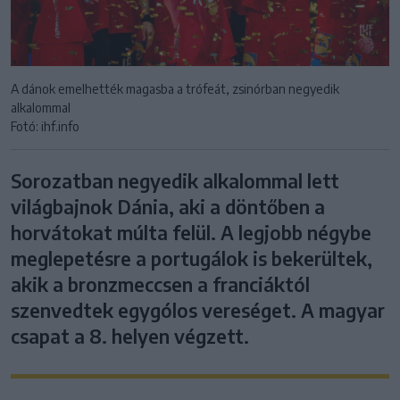
A dánok emelhették magasba a trófeát, zsinórban negyedik
alkalommal
Fotó: ihf.info
Sorozatban negyedik alkalommal lett
világbajnok Dánia, aki a döntőben a
horvátokat múlta felül. A legjobb négybe
meglepetésre a portugálok is bekerültek,
akik a bronzmeccsen a franciáktól
szenvedtek egygólos vereséget. A magyar
csapat a 8. helyen végzett.