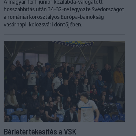
A magyar férfi junior kézilabda-válogatott
hosszabbítás után 34–32-re legyőzte Svédországot
a romániai korosztályos Európa-bajnokság
vasárnapi, kolozsvári döntőjében.
Bérletértékesítés a VSK