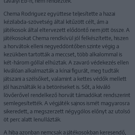
tavalyi Eb-n, nem rendeztek.
Chema Rodriguez együttese teljesítette a hazai
kézilabda-szövetség által kitűzött célt, ám a
játékosok által eltervezett elődöntő nem jött össze. A
játékosokat Chema rendkívül jól felkészítette, hiszen
a horvátok elleni negyeddöntőben szinte végig a
kezükben tartották a meccset, több alkalommal is
két-három góllal elhúztak. A zavaró védekezés ellen
kiválóan alkalmazták a kínai figurát, meg tudták
játszani a szélsőket, valamint a kettes védők mellett
jól használták ki a betöréseket is. Sőt, a kiváló
lövőerővel rendelkező horvát támadókat rendszerint
semlegesítették. A végjáték sajnos ismét magyarosra
sikeredett, a megszerzett négygólos előnyt az utolsó
öt perc alatt lenullázták.
A hiba azonban nemcsak a játékosokban keresendő,