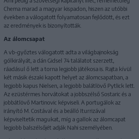
Ami pedig a szövetségi kapitányt illet, remélhetőleg
Chema marad a magyar kispadon, hiszen az utóbbi
években a válogatott folyamatosan fejlődött, és ezt
az eredmények is bizonyították.
Az álomcsapat
A vb-győztes válogatott adta a világbajnokság
gólkirályát, a dán Gidsel 74 találatot szerzett,
ráadásul ő lett a torna legjobb játékosa is. Rajta kívül
két másik északi kapott helyet az álomcsapatban, a
legjobb kapus Nielsen, a legjobb balátlövő Pytlick lett.
Az ezüstérmes horvátokat a jobbszélső Sostaric és a
jobbátlövő Martinovic képviseli. A portugálok az
irányító M. Costával és a beálló Iturrizával
képviseltetik magukat, míg a gallok az álomcapat
legjobb balszélsőjét adják Nahi személyében.