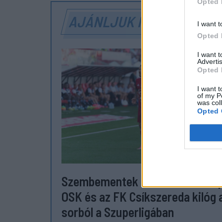
Opted 
AJÁNLJUK MÉG
I want t
Opted 
I want 
Advertis
Opted 
I want t
of my P
was col
Opted 
Szembementek a trenddel: a Se
OSK és az FK Csíkszereda kilóg 
sorból a Szuperligában