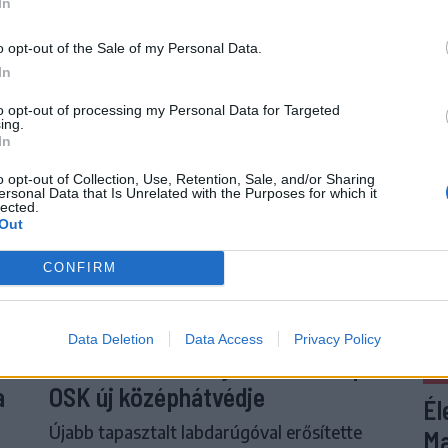
In
o opt-out of the Sale of my Personal Data.
In
to opt-out of processing my Personal Data for Targeted
ing.
In
o opt-out of Collection, Use, Retention, Sale, and/or Sharing
ersonal Data that Is Unrelated with the Purposes for which it
lected.
Out
CONFIRM
Data Deletion
Data Access
Privacy Policy
psi
Neves klubokban játszott a Sepsi
S
a
OSK új középhátvédje
Él
Újabb tapasztalt labdarúgóval erősítette
Ma