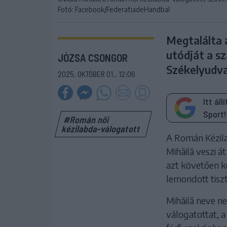
Fotó: Facebook/FederatiadeHandbal
Megtalálta 
utódját a s
JÓZSA CSONGOR
Székelyudva
2025. OKTÓBER 01., 12:06
Itt ál
Sport!
#Román női
kézilabda-válogatott
A Román Kézila
Mihăilă veszi á
azt követően ke
lemondott tiszt
Mihăilă neve n
válogatottat, a