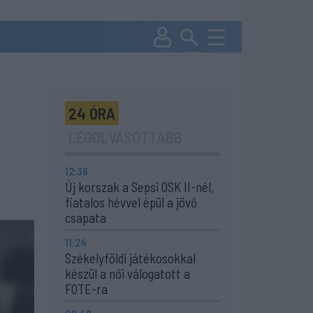
24 ÓRA
LEGOLVASOTTABB
12:36
Új korszak a Sepsi OSK II-nél,
fiatalos hévvel épül a jövő
csapata
11:24
Székelyföldi játékosokkal
készül a női válogatott a
FOTE-ra