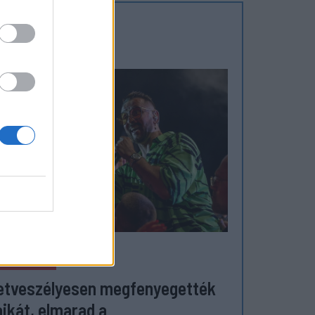
ZÉKELYHON
etveszélyesen megfenyegették
jkát, elmarad a