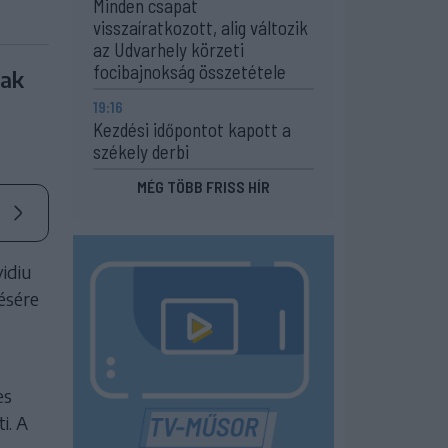
Minden csapat
visszaíratkozott, alig változik
az Udvarhely körzeti
focibajnokság összetétele
nak
19:16
Kezdési időpontot kapott a
székely derbi
MÉG TÖBB FRISS HÍR
idiu
zésére
es
i. A