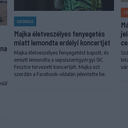
F
KRÓNIKA
Má
je
Majka életveszélyes fenyegetés
ce
miatt lemondta erdélyi koncertjét
una
Szá
Majka életveszélyes fenyegetést kapott, és
let
emiatt lemondta a sepsiszentgyörgyi SIC
vár
Fesztre tervezett koncertjét. Majka ezt
szerdán a Facebook-oldalán jelentette be.
esül