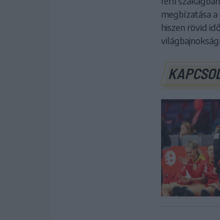
férfi szakágban
megbízatása a 
hiszen rövid id
világbajnokság
KAPCSO