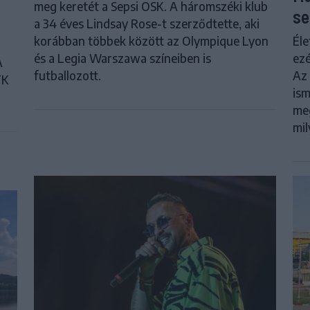
meg keretét a Sepsi OSK. A háromszéki klub
se
a 34 éves Lindsay Rose-t szerződtette, aki
Éle
korábban többek között az Olympique Lyon
ezé
és a Legia Warszawa színeiben is
A
Az 
futballozott.
FK
ism
meg
mil