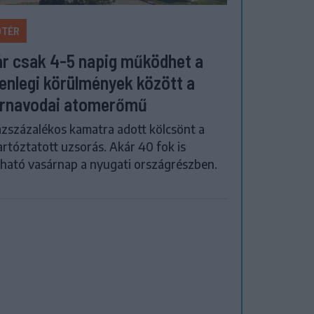
ŐTÉR
r csak 4-5 napig működhet a
lenlegi körülmények között a
rnavodai atomerőmű
zszázalékos kamatra adott kölcsönt a
artóztatott uzsorás. Akár 40 fok is
ható vasárnap a nyugati országrészben.