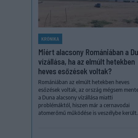
KRÓNIKA
Miért alacsony Romániában a D
vízállása, ha az elmúlt hetekben
heves esőzések voltak?
Romániában az elmúlt hetekben heves
esőzések voltak, az ország mégsem ment
a Duna alacsony vízállása miatti
problémáktól, hiszen már a cernavodai
atomerőmű működése is veszélybe került.