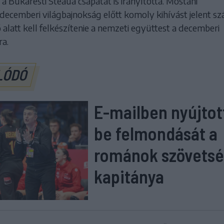
 a Bukaresti Steaua csapatát is irányította. Mostani
decemberi világbajnokság előtt komoly kihívást jelent s
ő alatt kell felkészítenie a nemzeti együttest a decemberi
ra.
LÓDÓ
E-mailben nyújtot
be felmondását a
románok szövetsé
kapitánya