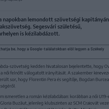
a napokban lemondott szövetségi kapitányá
zakszövetség. Segesvári születésű,
rhelyen is kézilabdázott.
líthatja be, hogy a Google-találatokban elöl legyen a Székely
bda-szövetség kedden hivatalosan bejelentette, hogy Ov
t a női felnőtt válogatott irányítását. A szakember kineve
rült sor, hogy Florentin Pera és segítője, Bogdan Burcea
ségéről.
em ismeretlen a román kézilabdában: korábban a női U19-
 Gloria Buzăut, jelenleg klubszinten az SCM Craiovát vezet