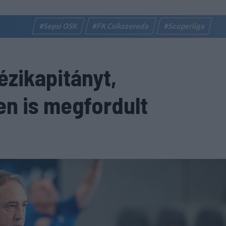
#Sepsi OSK
#FK Csíkszereda
#Szuperliga
ézikapitányt,
n is megfordult