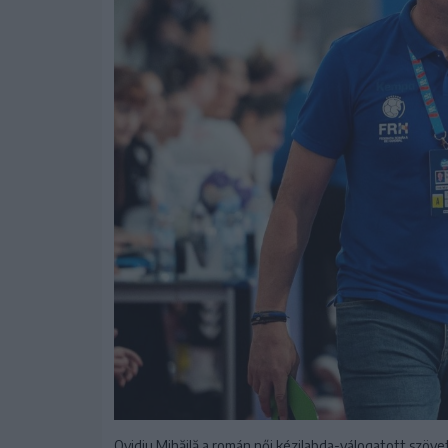
Ovidiu Mihăilă a román női kézilabda-válogatott szöve