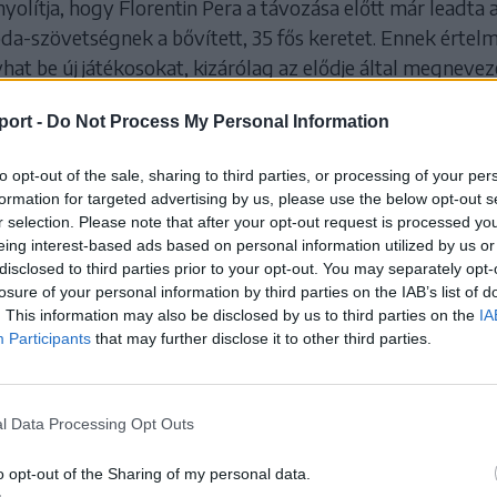
yolítja, hogy Florentin Pera a távozása előtt már leadta 
bda-szövetségnek a bővített, 35 fős keretet. Ennek értel
hat be új játékosokat, kizárólag az elődje által megnevez
özül válogathat a vébére.
port -
Do Not Process My Personal Information
születésű Ovidiu Mihăilă játékosként szerepelt
to opt-out of the sale, sharing to third parties, or processing of your per
helyi KC-ban, 2007-ben, amikor a klub feljuto
formation for targeted advertising by us, please use the below opt-out s
r selection. Please note that after your opt-out request is processed y
eing interest-based ads based on personal information utilized by us or
disclosed to third parties prior to your opt-out. You may separately opt-
gy van még egy olyan szakember, aki 2021–2022 között
losure of your personal information by third parties on the IAB’s list of
labda-válogatott szövetségi kapitánya volt, aki ugyancsa
. This information may also be disclosed by us to third parties on the
IA
bban a periódusban mint Mihăilă – magára öltötte az azót
Participants
that may further disclose it to other third parties.
mezét, Adrian Vasile.
l Data Processing Opt Outs
 HOZZÁ!
o opt-out of the Sharing of my personal data.