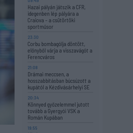
09:49
Hazai pályán játszik a CFR,
idegenben lép pályára a
Craiova – a csütörtöki
sportműsor
23:30
Corbu bombagólja döntött,
előnyből várja a visszavágót a
Ferencváros
21:08
Drámai meccsen, a
hosszabbításban búcsúzott a
kupától a Kézdivásárhelyi SE
20:34
Könnyed győzelemmel jutott
tovább a Gyergyói VSK a
Román Kupában
19:55