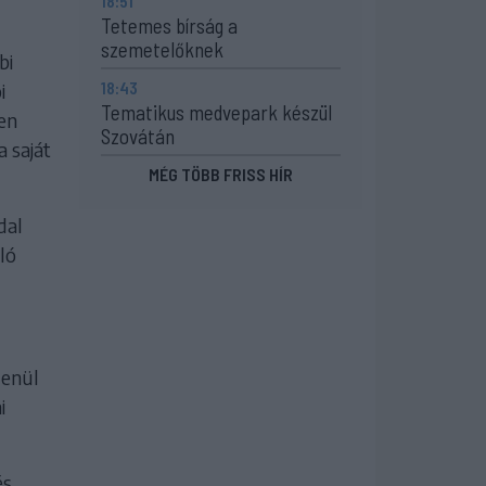
18:51
Tetemes bírság a
szemetelőknek
bi
18:43
i
Tematikus medvepark készül
en
Szovátán
a saját
MÉG TÖBB FRISS HÍR
dal
ló
lenül
i
és