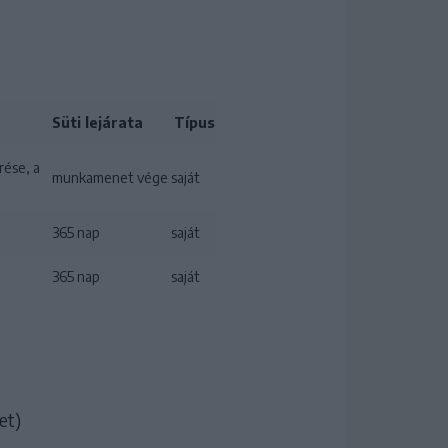
Süti lejárata
Típus
rése, a
munkamenet vége
saját
365 nap
saját
365 nap
saját
et)