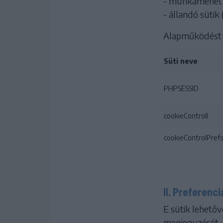
- munkamenet s
- állandó sütik
Alapműködést bi
Süti neve
PHPSESSID
cookieControll
cookieControlPrefs
II. Preferenci
E sütik lehetőv
megjegyzését.