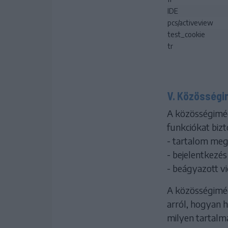
IDE
pcs/activeview
test_cookie
tr
V. Közösségi
A közösségiméd
funkciókat bizt
- tartalom meg
- bejelentkezés
- beágyazott v
A közösségiméd
arról, hogyan h
milyen tartalma