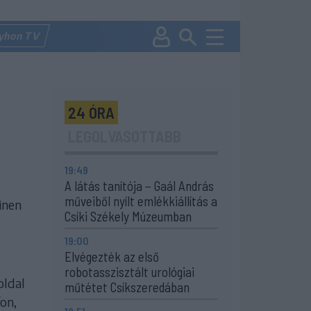
lyhon TV
24 ÓRA
LEGOLVASOTTABB
19:49
A látás tanítója − Gaál András
műveiből nyílt emlékkiállítás a
inen
Csíki Székely Múzeumban
19:00
Elvégezték az első
robotasszisztált urológiai
oldal
műtétet Csíkszeredában
on,