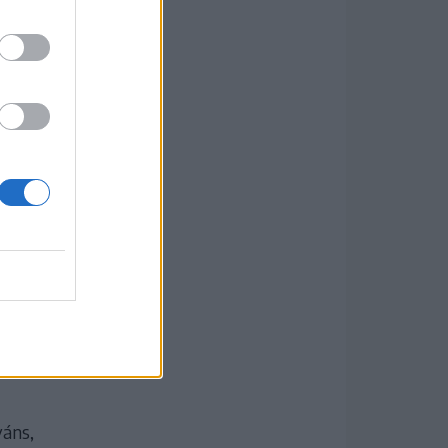
tások
váns,