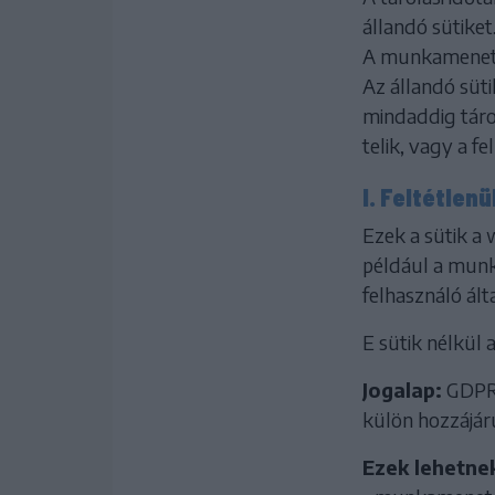
állandó sütiket
A munkamenet-
Az állandó süti
mindaddig tárol
telik, vagy a f
I. Feltétlen
Ezek a sütik a
például a munk
felhasználó ált
E sütik nélkül
Jogalap:
GDPR 
külön hozzájáru
Ezek lehetne