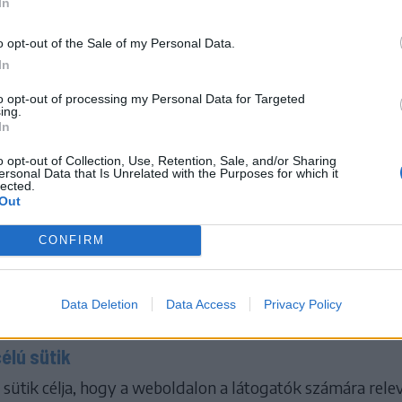
In
 gyűjtenek arról, hogy a látogatók hogyan használják az oldalt.
dal fejleszthető és optimalizálható.
o opt-out of the Sale of my Personal Data.
In
atja például a Google Analytics szolgáltatást, amelyet a Google biztosít.
to opt-out of processing my Personal Data for Targeted
ing.
kk (1) bekezdés a) pont – hozzájárulás.
In
at például Google Analytics szolgáltatást, amely lehetővé teszi a látoga
o opt-out of Collection, Use, Retention, Sale, and/or Sharing
tók IP-címe anonimizálásra kerülhet.
ersonal Data that Is Unrelated with the Purposes for which it
lected.
Out
Szolgáltató
Lejárat
Típus
google.com
2 év
harmadik fél
CONFIRM
google.com
1 nap
harmadik fél
google.com
1 nap
harmadik fél
Data Deletion
Data Access
Privacy Policy
célú sütik
ú sütik célja, hogy a weboldalon a látogatók számára rele