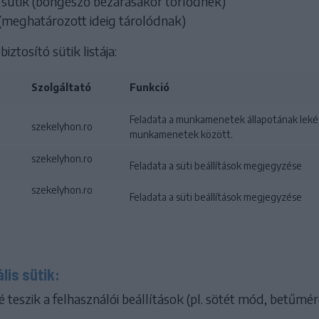
ütik (böngésző bezárásakor törlődnek)
 (meghatározott ideig tárolódnak)
ztosító sütik listája:
Szolgáltató
Funkció
Feladata a munkamenetek állapotának leké
szekelyhon.ro
munkamenetek között.
szekelyhon.ro
Feladata a süti beállítások megjegyzése
szekelyhon.ro
Feladata a süti beállítások megjegyzése
ális sütik:
é teszik a felhasználói beállítások (pl. sötét mód, betűmér