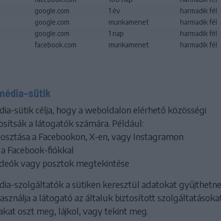
google.com
1 év
harmadik fél
google.com
munkamenet
harmadik fél
google.com
1 nap
harmadik fél
facebook.com
munkamenet
harmadik fél
média-sütik
ia-sütik célja, hogy a weboldalon elérhető közösségi
osítsák a látogatók számára. Például:
osztása a Facebookon, X-en, vagy Instagramon
 a Facebook-fiókkal
ideók vagy posztok megtekintése
ia-szolgáltatók a sütiken keresztül adatokat gyűjthetn
asználja a látogató az általuk biztosított szolgáltatásoka
kat oszt meg, lájkol, vagy tekint meg.