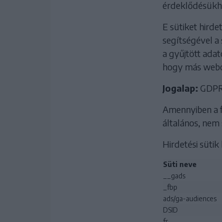
érdeklődésükhö
E sütiket hirde
segítségével a
a gyűjtött adat
hogy más webol
Jogalap:
GDPR 6
Amennyiben a fe
általános, nem
Hirdetési sütik l
Süti neve
__gads
_fbp
ads/ga-audiences
DSID
fr