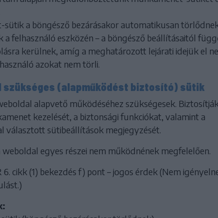
.
sütik a böngésző bezárásakor automatikusan törlődnek
k a felhasználó eszközén – a böngésző beállításaitól függ
ásra kerülnek, amíg a meghatározott lejárati idejük el 
elhasználó azokat nem törli.
ül szükséges (alapműködést biztosító) sütik
 weboldal alapvető működéséhez szükségesek. Biztosítjá
amenet kezelését, a biztonsági funkciókat, valamint a
al választott sütibeállítások megjegyzését.
 a weboldal egyes részei nem működnének megfelelően.
6. cikk (1) bekezdés f) pont – jogos érdek (Nem igényeln
lást.)
k: