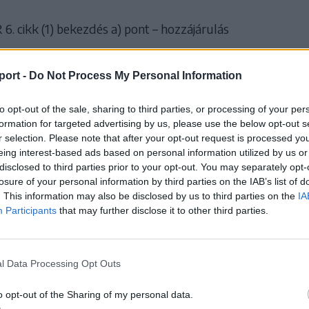
. cikk (1) bekezdés a) pont – hozzájárulás
nem járul hozzá, a funkciók nem működnek.
port -
Do Not Process My Personal Information
tik listája:
to opt-out of the sale, sharing to third parties, or processing of your per
olgáltató
Funkció
Lejárat
formation for targeted advertising by us, please use the below opt-out s
kelyhon.ro
r selection. Please note that after your opt-out request is processed y
Sötét mód rögzítése
30 nap
s
eing interest-based ads based on personal information utilized by us or
kelyhon.ro
disclosed to third parties prior to your opt-out. You may separately opt-
Betűméret rögzítése
30 nap
s
losure of your personal information by third parties on the IAB’s list of
kelyhon.ro
. This information may also be disclosed by us to third parties on the
IA
Médiatér App smartbanner rögzítése
7 nap
s
Participants
that may further disclose it to other third parties.
l Data Processing Opt Outs
ai (analitikai) sütik
o opt-out of the Sharing of my personal data.