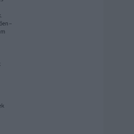
.
ően –
nem
k
ek