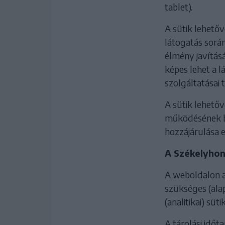
tablet).
A sütik lehetőv
látogatás során
élmény javításá
képes lehet a l
szolgáltatásai 
A sütik lehetőv
működésének biz
hozzájárulása e
A Székelyhon.
A weboldalon al
szükséges (alap
(analitikai) süt
A tárolási idő