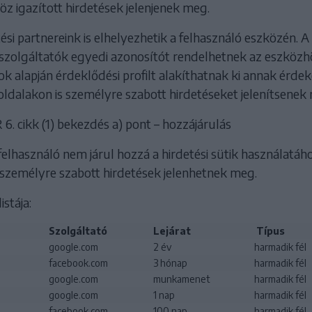
z igazított hirdetések jelenjenek meg.
tési partnereink is elhelyezhetik a felhasználó eszközén. A
 szolgáltatók egyedi azonosítót rendelhetnek az eszközh
ok alapján érdeklődési profilt alakíthatnak ki annak érde
dalakon is személyre szabott hirdetéseket jelenítsenek
. cikk (1) bekezdés a) pont – hozzájárulás
lhasználó nem járul hozzá a hirdetési sütik használatáho
 személyre szabott hirdetések jelenhetnek meg.
istája:
Szolgáltató
Lejárat
Típus
google.com
2 év
harmadik fél
facebook.com
3 hónap
harmadik fél
google.com
munkamenet
harmadik fél
google.com
1 nap
harmadik fél
facebook.com
100 nap
harmadik fél