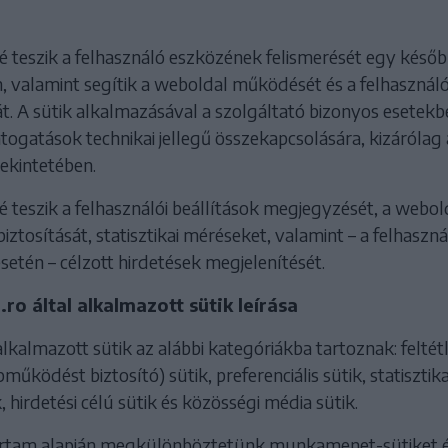
é teszik a felhasználó eszközének felismerését egy későb
, valamint segítik a weboldal működését és a felhasználó
t. A sütik alkalmazásával a szolgáltató bizonyos esetekb
átogatások technikai jellegű összekapcsolására, kizárólag 
tekintetében.
é teszik a felhasználói beállítások megjegyzését, a webol
tosítását, statisztikai méréseket, valamint – a felhaszná
setén – célzott hirdetések megjelenítését.
ro által alkalmazott sütik leírása
kalmazott sütik az alábbi kategóriákba tartoznak: feltét
működést biztosító) sütik, preferenciális sütik, statisztika
ik, hirdetési célú sütik és közösségi média sütik.
tartam alapján megkülönböztetünk munkamenet-sütiket 