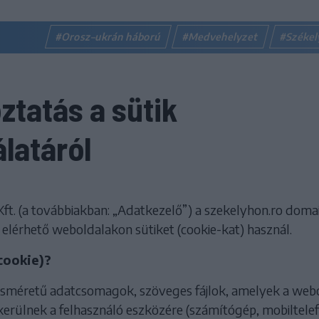
#Orosz–ukrán háború
#Medvehelyzet
#Széke
ztatás a sütik
latáról
Kft. (a továbbiakban: „Adatkezelő”) a szekelyhon.ro doma
 elérhető weboldalakon sütiket (cookie-kat) használ.
(cookie)?
kisméretű adatcsomagok, szöveges fájlok, amelyek a web
kerülnek a felhasználó eszközére (számítógép, mobiltelef