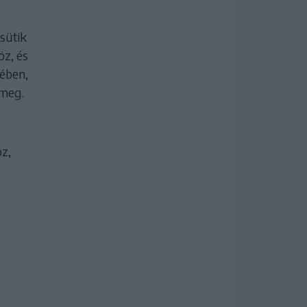
 sütik
öz, és
kében,
 meg.
z,