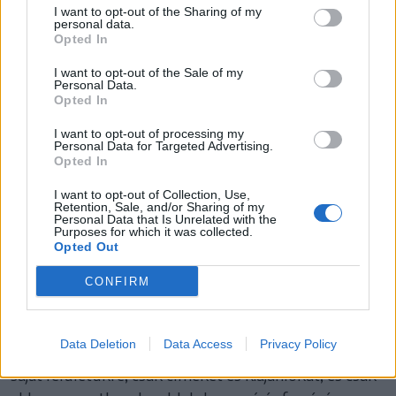
I want to opt-out of the Sharing of my
personal data.
A megjelent írások nem feltétlenül a szerkesztőség
Opted In
véleményét tükrözik. A szerkesztőség fenntartja
I want to opt-out of the Sale of my
magának a jogot, hogy a beküldött leveleket
Personal Data.
Opted In
szerkesztett formában, esetenként rövidítve közölje.
Nem vállalunk felelősséget a
I want to opt-out of processing my
Personal Data for Targeted Advertising.
hozzászólások/kommentek és a szerkesztőségen
Opted In
kívüli felhasználók által beküldött írások tartalmáért.
I want to opt-out of Collection, Use,
Retention, Sale, and/or Sharing of my
Szerkesztőségünk fenntartja a jogot, hogy a
Personal Data that Is Unrelated with the
Purposes for which it was collected.
beérkezett írások, fényképek, videók közléséről
Opted Out
döntsön.
CONFIRM
Értesüléseket átvenni csak a Székelyhon portálra
való hivatkozással lehet. Más honlapok, webes
Data Deletion
Data Access
Privacy Policy
felületek semmilyen tartalmat nem másolhatnak át
saját felületükre, csak címeket és kiajánlókat, és csak