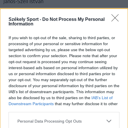
János-Széll István
Webgrafika:
Székely Sport -
Do Not Process My Personal
Elekes Zsolt
Information
Mihály László
If you wish to opt-out of the sale, sharing to third parties, or
processing of your personal or sensitive information for
Hirdetésszervezés:
targeted advertising by us, please use the below opt-out
A
Székelyhon
reklámfelületeit a Príma Press Kft.
section to confirm your selection. Please note that after your
opt-out request is processed you may continue seeing
értékesíti.
interest-based ads based on personal information utilized by
E-mail: reklam@primapress.ro, tel.: 0726-720280.
us or personal information disclosed to third parties prior to
your opt-out. You may separately opt-out of the further
Az (x)-szignóval ellátott szövegek fizetett reklámok,
disclosure of your personal information by third parties on the
közlemények.
IAB’s list of downstream participants. This information may
also be disclosed by us to third parties on the
IAB’s List of
A magyarországi országgyűlési és önkormányzati
Downstream Participants
that may further disclose it to other
third parties.
választások kampányidőszakában lapjaink a
Magyarországon nyilvántartott politikai pártok
Personal Data Processing Opt Outs
hirdetéseit nem közlik.