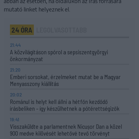
abban az esetben, ha oldalukon az írás forrására
mutató linket helyeznek el.
24 ÓRA
LEGOLVASOTTABB
21:44
A közvilágításon spórol a sepsiszentgyörgyi
önkormányzat
21:20
Emberi sorsokat, érzelmeket mutat be a Magyar
Menyasszony kiállítás
20:02
Románul is helyt kell állni a hétfőn kezdődő
írásbeliken – így készülhetnek a pótérettségizők
19:41
Visszaküldte a parlamentnek Nicușor Dan a közel
900 medve kilövését lehetővé tevő törvényt