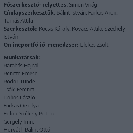
Főszerkesztő-helyettes:
Simon Virág
Címlapszerkesztők:
Bálint István, Farkas Áron,
Tamás Attila
Szerkesztők:
Kocsis Károly, Kovács Attila, Széchely
István
Onlineportfólió-menedzser:
Elekes Zsolt
Munkatársak:
Barabás Hajnal
Bencze Emese
Bodor Tünde
Csáki Ferencz
Dobos László
Farkas Orsolya
Fülöp-Székely Botond
Gergely Imre
Horváth Bálint Ottó