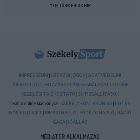
MÉG TÖBB FRISS HÍR
IMPRESSZUM
|
SZERZŐI JOGOK
|
ADATVÉDELMI
TÁJÉKOZTATÓ
|
HOZZÁSZÓLÁSI SZABÁLYZAT
|
COOKIE-
KEZELÉSI TÁJÉKOZTATÓ
|
SÜTIBEÁLLÍTÁSOK
További online kiadványok:
SZÉKELYHON
|
KRÓNIKA
|
FŐTÉR
|
NŐILEG
|
LIGET
|
BIHARI NAPLÓ
|
ERDÉLYI NAPLÓ
|
RÁDIÓ
GAGA
|
JÓÁLLÁS
MÉDIATÉR ALKALMAZÁS