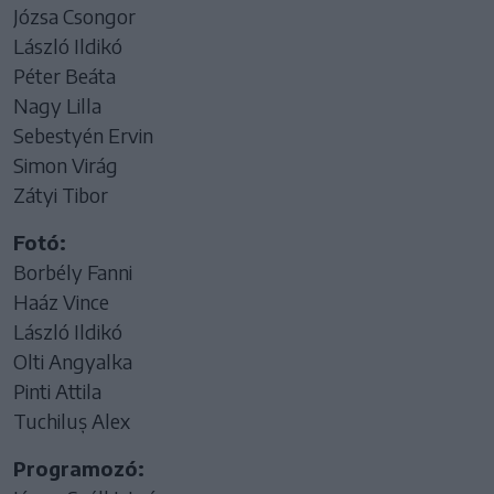
Józsa Csongor
László Ildikó
Péter Beáta
Nagy Lilla
Sebestyén Ervin
Simon Virág
Zátyi Tibor
Fotó:
Borbély Fanni
Haáz Vince
László Ildikó
Olti Angyalka
Pinti Attila
Tuchiluș Alex
Programozó: