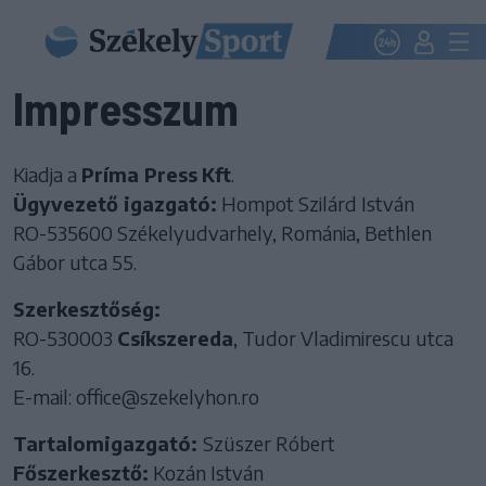
Impresszum
Kiadja a
Príma Press
Kft
.
Ügyvezető igazgató:
Hompot Szilárd István
RO-535600 Székelyudvarhely, Románia, Bethlen
Gábor utca 55.
Szerkesztőség:
RO-530003
Csíkszereda
, Tudor Vladimirescu utca
16.
E-mail: office@szekelyhon.ro
Tartalomigazgató:
Szüszer Róbert
Főszerkesztő:
Kozán István