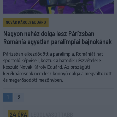
NOVÁK KÁROLY EDUÁRD
Nagyon nehéz dolga lesz Párizsban
Románia egyetlen paralimpiai bajnokának
Párizsban elkezdődött a paralimpia, Romániát hat
sportoló képviseli, köztük a hatodik részvételére
készülő Novák Károly Eduárd. Az országúti
kerékpárosnak nem lesz könnyű dolga a megváltozott
és megerősödött mezőnyben.
1
2
24 ÓRA
LEGOLVASOTTABB