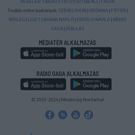
KEZELÉSI TÁJÉKOZTATÓ
|
SÜTIBEÁLLÍTÁSOK
További online kiadványok:
SZÉKELYHON
|
KRÓNIKA
|
FŐTÉR
|
NŐILEG
|
LIGET
|
BIHARI NAPLÓ
|
ERDÉLYI NAPLÓ
|
RÁDIÓ
GAGA
|
JÓÁLLÁS
MÉDIATÉR ALKALMAZÁS
RÁDIÓ GAGA ALKALMAZÁS
© 2020-2024
|
Minden jog fenntartva!