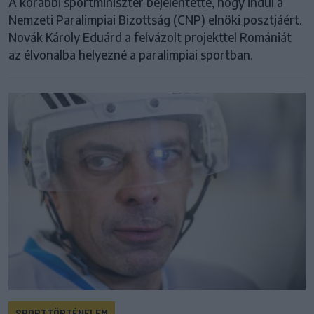
A korábbi sportminiszter bejelentette, hogy indul a
Nemzeti Paralimpiai Bizottság (CNP) elnöki posztjáért.
Novák Károly Eduárd a felvázolt projekttel Romániát
az élvonalba helyezné a paralimpiai sportban.
SPORTTÖRTÉNELEM