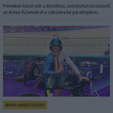
Pénteken közel volt a döntőhöz, szombaton lecsúszott
az érmes futamokról a csíkszeredai paralimpikon.
NOVÁK KÁROLY EDUÁRD