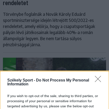
rendeletet
Törvénybe foglalnák a Novák Károly Eduárd
sportminisztersége idején létrejött 500/2022-es
rendeletet, amely előírja, hogy a csapatsportágak
pályán lévő játékosainak legalább 40%-a román
állampolgár legyen. Be nem tartása súlyos
pénzbírsággal járna.
Székely Sport -
Do Not Process My Personal
Information
If you wish to opt-out of the sale, sharing to third parties, or
processing of your personal or sensitive information for
targeted advertising by us, please use the below opt-out