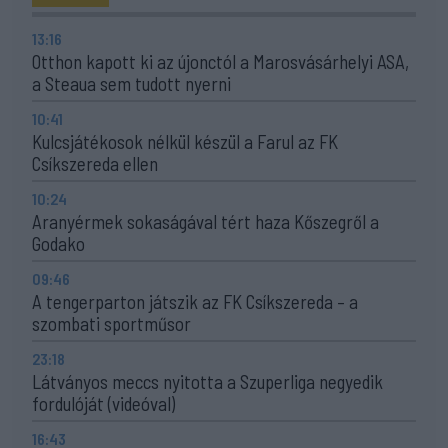
13:16
Otthon kapott ki az újonctól a Marosvásárhelyi ASA,
a Steaua sem tudott nyerni
10:41
Kulcsjátékosok nélkül készül a Farul az FK
Csíkszereda ellen
10:24
Aranyérmek sokaságával tért haza Kőszegről a
Godako
09:46
A tengerparton játszik az FK Csíkszereda – a
szombati sportműsor
23:18
Látványos meccs nyitotta a Szuperliga negyedik
fordulóját (videóval)
16:43