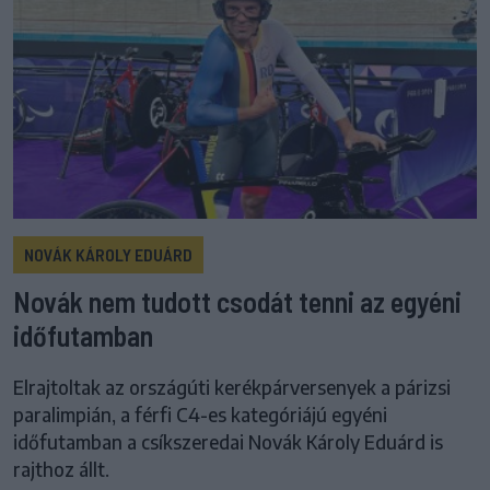
NOVÁK KÁROLY EDUÁRD
Novák nem tudott csodát tenni az egyéni
időfutamban
Elrajtoltak az országúti kerékpárversenyek a párizsi
paralimpián, a férfi C4-es kategóriájú egyéni
időfutamban a csíkszeredai Novák Károly Eduárd is
rajthoz állt.