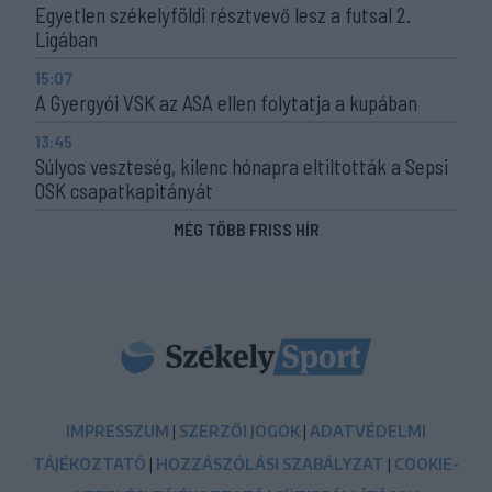
Egyetlen székelyföldi résztvevő lesz a futsal 2.
Ligában
15:07
A Gyergyói VSK az ASA ellen folytatja a kupában
13:45
Súlyos veszteség, kilenc hónapra eltiltották a Sepsi
OSK csapatkapitányát
MÉG TÖBB FRISS HÍR
IMPRESSZUM
|
SZERZŐI JOGOK
|
ADATVÉDELMI
TÁJÉKOZTATÓ
|
HOZZÁSZÓLÁSI SZABÁLYZAT
|
COOKIE-