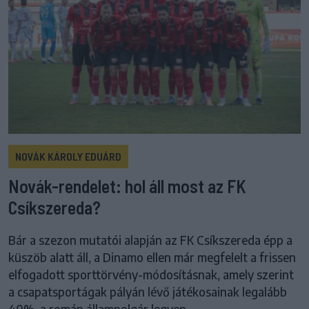
NOVÁK KÁROLY EDUÁRD
Novák-rendelet: hol áll most az FK
Csíkszereda?
Bár a szezon mutatói alapján az FK Csíkszereda épp a
küszöb alatt áll, a Dinamo ellen már megfelelt a frissen
elfogadott sporttörvény-módosításnak, amely szerint
a csapatsportágak pályán lévő játékosainak legalább
40%-a román állampolgár legyen.