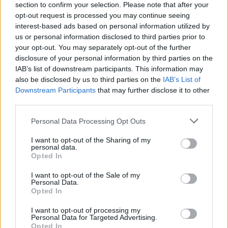
section to confirm your selection. Please note that after your
opt-out request is processed you may continue seeing
interest-based ads based on personal information utilized by
us or personal information disclosed to third parties prior to
your opt-out. You may separately opt-out of the further
NOVÁK KÁROLY EDUÁRD
disclosure of your personal information by third parties on the
IAB’s list of downstream participants. This information may
Novák Károly Eduárd legjobban azt
also be disclosed by us to third parties on the
IAB’s List of
sajnálja, hogy nem épült meg a velodrom
Downstream Participants
that may further disclose it to other
third parties.
Csíkban
Personal Data Processing Opt Outs
Novák Károly Eduárdot március derekán választották
I want to opt-out of the Sharing of my
meg az Országos Paralimpiai Bizottság elnökének.
personal data.
Románia első paralimpiai bajnoka a Székely Sportnak
Opted In
adott exkluzív interjújában beszélt az új munkakörét
I want to opt-out of the Sale of my
érintő legsürgetőbb teendőkről, terveiről.
Personal Data.
Opted In
I want to opt-out of processing my
Personal Data for Targeted Advertising.
Opted In