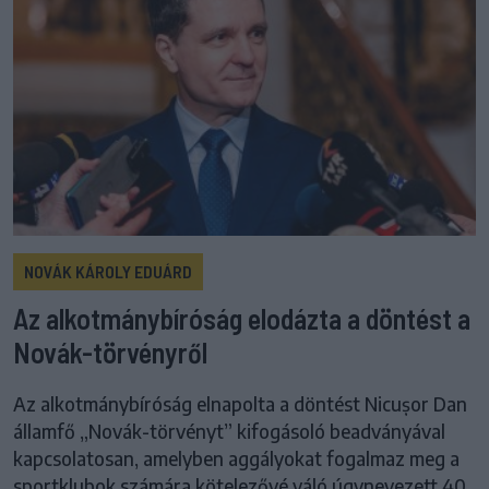
NOVÁK KÁROLY EDUÁRD
Az alkotmánybíróság elodázta a döntést a
Novák-törvényről
Az alkotmánybíróság elnapolta a döntést Nicușor Dan
államfő „Novák-törvényt” kifogásoló beadványával
kapcsolatosan, amelyben aggályokat fogalmaz meg a
sportklubok számára kötelezővé váló úgynevezett 40