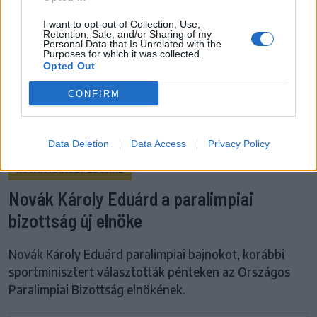
I want to opt-out of Collection, Use,
Retention, Sale, and/or Sharing of my
Personal Data that Is Unrelated with the
Purposes for which it was collected.
Opted Out
CONFIRM
Data Deletion
Data Access
Privacy Policy
NOVÁK KÁROLY EDUÁRD
Novák Károly Eduárd a paralimpiai
bizottság új elnöke
Novák Károly Eduárd paralimpiai bajnokot, korábbi
sportminisztert választották pénteken az Országos
Paralimpiai Bizottság elnökének.