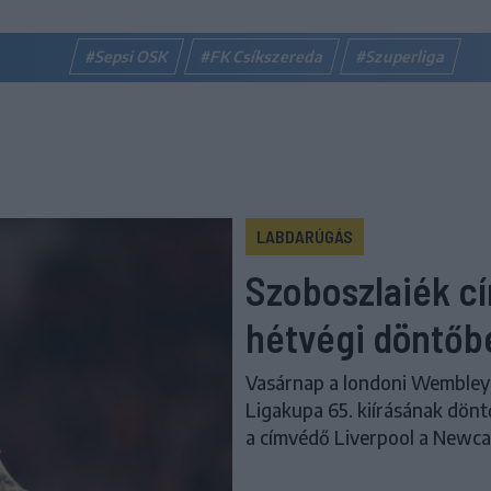
#Sepsi OSK
#FK Csíkszereda
#Szuperliga
LABDARÚGÁS
Szoboszlaiék c
hétvégi döntőb
Vasárnap a londoni Wembley
Ligakupa 65. kiírásának dönt
a címvédő Liverpool a Newcast