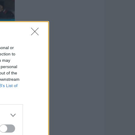
sonal or
ection to
ou may
 personal
out of the
 downstream
B’s List of