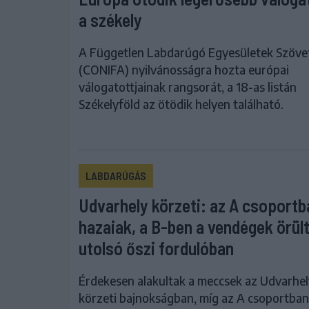
a székely
A Független Labdarúgó Egyesületek Szöve
(CONIFA) nyilvánosságra hozta európai
válogatottjainak rangsorát, a 18-as listán
Székelyföld az ötödik helyen található.
LABDARÚGÁS
Udvarhely körzeti: az A csoportb
hazaiak, a B-ben a vendégek örül
utolsó őszi fordulóban
Érdekesen alakultak a meccsek az Udvarhel
körzeti bajnokságban, míg az A csoportban