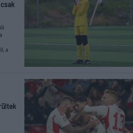
 csak
ői
a
l, a
rültek