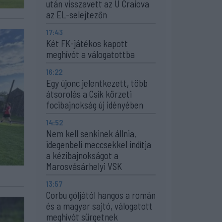
után visszavett az U Craiova
az EL-selejtezőn
17:43
Két FK-játékos kapott
meghívót a válogatottba
16:22
Egy újonc jelentkezett, több
átsorolás a Csík körzeti
focibajnokság új idényében
14:52
Nem kell senkinek állnia,
idegenbeli meccsekkel indítja
a kézibajnokságot a
Marosvásárhelyi VSK
13:57
Corbu góljától hangos a román
és a magyar sajtó, válogatott
meghívót sürgetnek