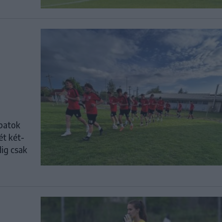
apatok
ét két-
ig csak