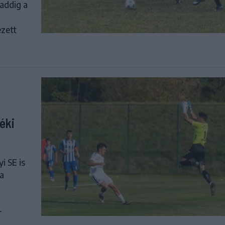
 addig a
zett
éki
i SE is
 a
r