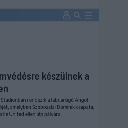
ímvédésre készülnek a
en
 Stadionban rendezik a labdarúgó Angol
őjét, amelyben Szoboszlai Dominik csapata,
le United ellen lép pályára.