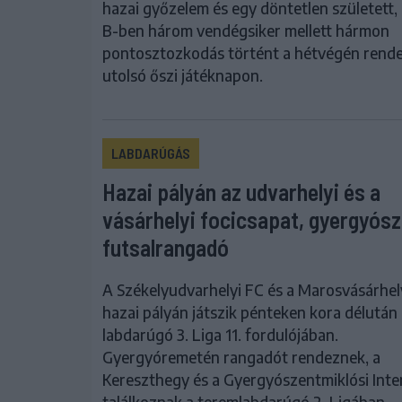
hazai győzelem és egy döntetlen született,
B-ben három vendégsiker mellett hármon
pontosztozkodás történt a hétvégén rende
utolsó őszi játéknapon.
LABDARÚGÁS
Hazai pályán az udvarhelyi és a
vásárhelyi focicsapat, gyergyósz
futsalrangadó
A Székelyudvarhelyi FC és a Marosvásárhely
hazai pályán játszik pénteken kora délután
labdarúgó 3. Liga 11. fordulójában.
Gyergyóremetén rangadót rendeznek, a
Kereszthegy és a Gyergyószentmiklósi Inte
találkoznak a teremlabdarúgó 2. Ligában.