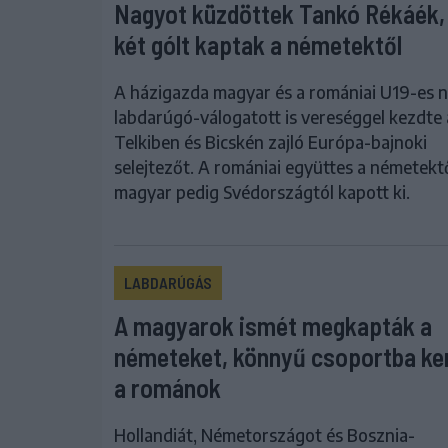
Nagyot küzdöttek Tankó Rékáék,
két gólt kaptak a németektől
A házigazda magyar és a romániai U19-es n
labdarúgó-válogatott is vereséggel kezdte 
Telkiben és Bicskén zajló Európa-bajnoki
selejtezőt. A romániai együttes a németektő
magyar pedig Svédországtól kapott ki.
LABDARÚGÁS
A magyarok ismét megkapták a
németeket, könnyű csoportba ke
a románok
Hollandiát, Németországot és Bosznia-