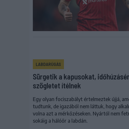
LABDARÚGÁS
Sürgetik a kapusokat, időhúzásé
szögletet ítélnek
Egy olyan fociszabályt értelmeztek újjá, am
tudtunk, de igazából nem láttuk, hogy alka
volna azt a mérkőzéseken. Nyártól nem fe
sokáig a hálóőr a labdán.