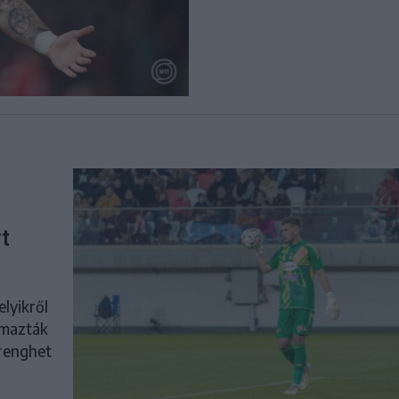
rt
elyikről
lmazták
trenghet