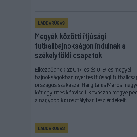
LABDARÚGÁS
Megyék közötti ifjúsági
futballbajnokságon indulnak a
székelyföldi csapatok
Elkezdődnek az U17-es és U19-es megyei
bajnokságokban nyertes ifjúsági futballcs
országos szakasza. Hargita és Maros megy
két együttes képviseli, Kovászna megye ped
a nagyobb korosztályban lesz érdekelt.
LABDARÚGÁS