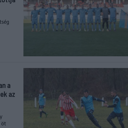
tség
an a
tek az
y
 öt