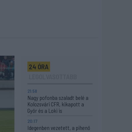
24 ÓRA
LEGOLVASOTTABB
21:58
Nagy pofonba szaladt belé a
Kolozsvári CFR, kikapott a
Győr és a Loki is
20:17
Idegenben vezetett, a pihenő