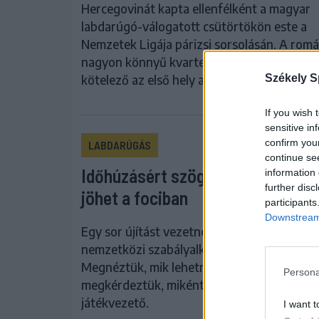
Hercegovinát kapta ellenfélként a magyar
labdarúgó-válogatott csütörtökön este a
Nemzetek Ligája párizsi sorsolásán. A rom
nagyon könnyű kvartettbe kerültek, számu
Székely S
kötelező az első hely a C divízióban.
If you wish 
sensitive in
confirm you
LABDARÚGÁS
continue se
Időhúzásért szöglet, tízperces kiá
information 
further disc
jöhet a fociban
participants
Downstream 
Egy sor újítást vezetne be a labdarúgás
nemzetközi szabályalkotó testülete (IFAB).
Megnéztük, mik lehetnek a változtatások, il
Persona
megkérdeztük, miként látja ezeket egy
játékvezető.
I want t