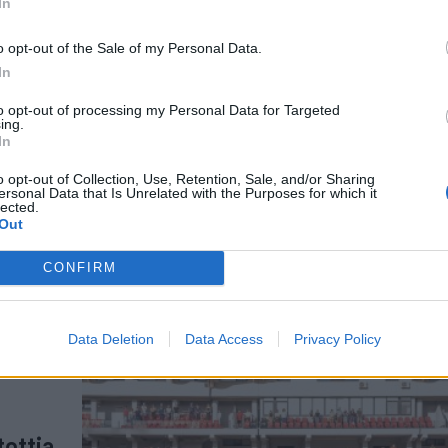
In
o opt-out of the Sale of my Personal Data.
In
román
to opt-out of processing my Personal Data for Targeted
ing.
atja
In
o opt-out of Collection, Use, Retention, Sale, and/or Sharing
ként
ersonal Data that Is Unrelated with the Purposes for which it
lected.
nham
Out
 a
 viszont
CONFIRM
Data Deletion
Data Access
Privacy Policy
tottja