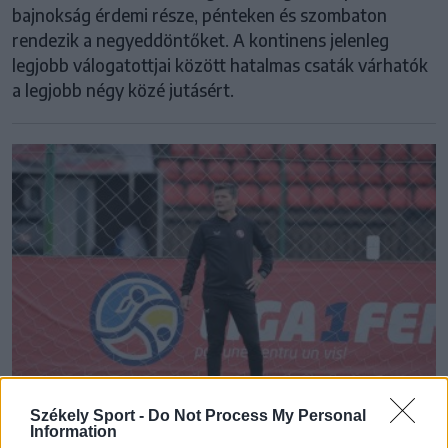
bajnokság érdemi része, pénteken és szombaton
rendezik a negyeddöntőket. A kontinens jelenleg
legjobb válogatottjai között hatalmas csaták várhatók
a legjobb négy közé jutásért.
Székely Sport -
Do Not Process My Personal
Information