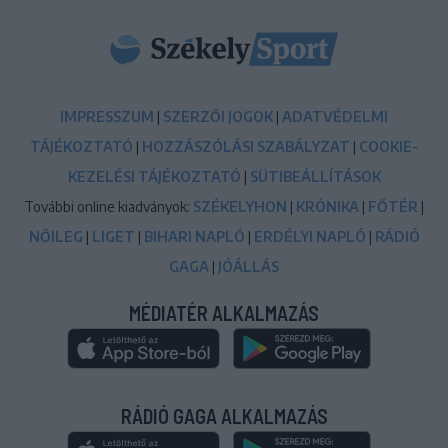
IMPRESSZUM
|
SZERZŐI JOGOK
|
ADATVÉDELMI
TÁJÉKOZTATÓ
|
HOZZÁSZÓLÁSI SZABÁLYZAT
|
COOKIE-
KEZELÉSI TÁJÉKOZTATÓ
|
SÜTIBEÁLLÍTÁSOK
További online kiadványok:
SZÉKELYHON
|
KRÓNIKA
|
FŐTÉR
|
NŐILEG
|
LIGET
|
BIHARI NAPLÓ
|
ERDÉLYI NAPLÓ
|
RÁDIÓ
GAGA
|
JÓÁLLÁS
MÉDIATÉR ALKALMAZÁS
RÁDIÓ GAGA ALKALMAZÁS