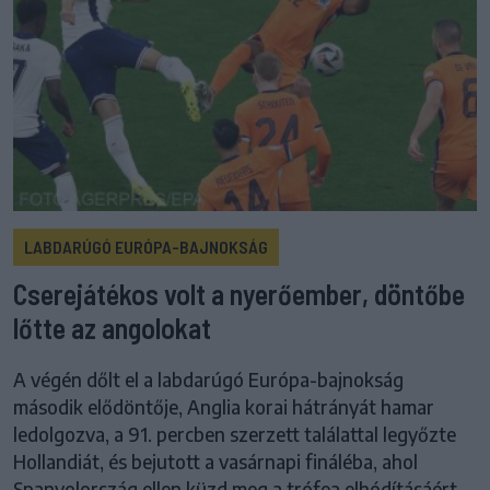
LABDARÚGÓ EURÓPA-BAJNOKSÁG
Cserejátékos volt a nyerőember, döntőbe
lőtte az angolokat
A végén dőlt el a labdarúgó Európa-bajnokság
második elődöntője, Anglia korai hátrányát hamar
ledolgozva, a 91. percben szerzett találattal legyőzte
Hollandiát, és bejutott a vasárnapi fináléba, ahol
Spanyolország ellen küzd meg a trófea elhódításáért.