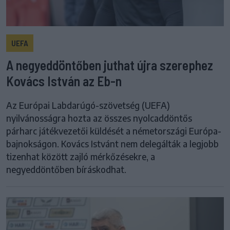
UEFA
A negyeddöntőben juthat újra szerephez
Kovács István az Eb-n
Az Európai Labdarúgó-szövetség (UEFA)
nyilvánosságra hozta az összes nyolcaddöntős
párharc játékvezetői küldését a németországi Európa-
bajnokságon. Kovács Istvánt nem delegálták a legjobb
tizenhat között zajló mérkőzésekre, a
negyeddöntőben bíráskodhat.