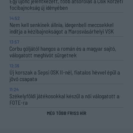
Egy újonc jelentkezett, több átsorolás a Csík körzeti
focibajnokság új idényében
14:52
Nem kell senkinek állnia, idegenbeli meccsekkel
indítja a kézibajnokságot a Marosvásárhelyi VSK
13:57
Corbu góljától hangos a román és a magyar sajtó,
válogatott meghívót sürgetnek
12:36
Új korszak a Sepsi OSK II-nél, fiatalos hévvel épül a
jövő csapata
11:24
Székelyföldi játékosokkal készül a női válogatott a
FOTE-ra
MÉG TÖBB FRISS HÍR