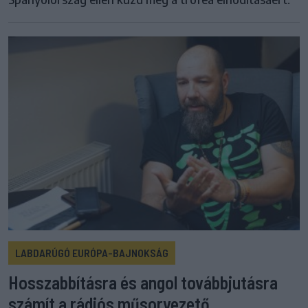
LABDARÚGÓ EURÓPA-BAJNOKSÁG
Hosszabbításra és angol továbbjutásra
számít a rádiós műsorvezető