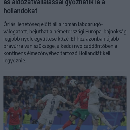
és áldozatvállalással győzhetik le a
hollandokat
Óriási lehetőség előtt áll a román labdarúgó-
válogatott, bejuthat a németországi Európa-bajnokság
legjobb nyolc együttese közé. Ehhez azonban újabb
bravúrra van szüksége, a keddi nyolcaddöntőben a
kontinens élmezőnyéhez tartozó Hollandiát kell
legyőznie.