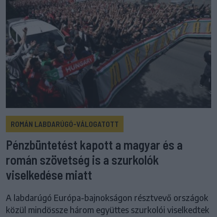
ROMÁN LABDARÚGÓ-VÁLOGATOTT
Pénzbüntetést kapott a magyar és a
román szövetség is a szurkolók
viselkedése miatt
A labdarúgó Európa-bajnokságon résztvevő országok
közül mindössze három együttes szurkolói viselkedtek