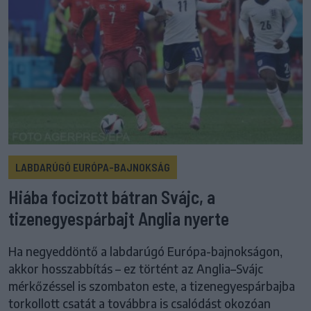
LABDARÚGÓ EURÓPA-BAJNOKSÁG
Hiába focizott bátran Svájc, a
tizenegyespárbajt Anglia nyerte
Ha negyeddöntő a labdarúgó Európa-bajnokságon,
akkor hosszabbítás – ez történt az Anglia–Svájc
mérkőzéssel is szombaton este, a tizenegyespárbajba
torkollott csatát a továbbra is csalódást okozóan