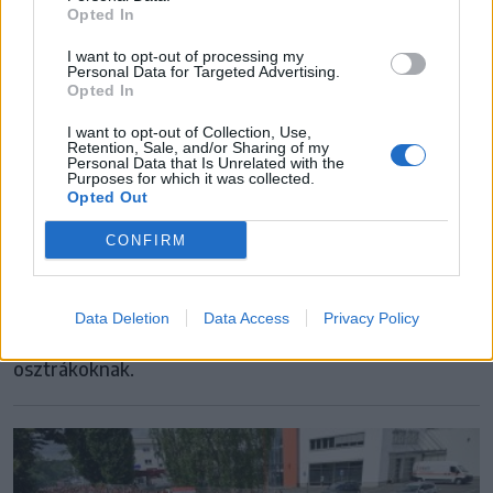
Opted In
I want to opt-out of processing my
Personal Data for Targeted Advertising.
Opted In
I want to opt-out of Collection, Use,
Retention, Sale, and/or Sharing of my
LABDARÚGÓ EURÓPA-BAJNOKSÁG
Personal Data that Is Unrelated with the
Purposes for which it was collected.
A szögletek utáni gólok meccsén
Opted Out
törökünnep
CONFIRM
Parázs mérkőzést játszott Ausztria és Törökország a
németországi foci-Eb utolsó nyolcaddöntőjében. Egy
Data Deletion
Data Access
Privacy Policy
védő duplázott, csak a szépítés jött össze az
osztrákoknak.