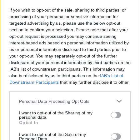
LABDARÚGÓ EURÓPA-BAJNOKSÁG
If you wish to opt-out of the sale, sharing to third parties, or
Demény Norbert: „unalmas meccset még
processing of your personal or sensitive information for
targeted advertising by us, please use the below opt-out
nem láttam ezen az Eb-n”
section to confirm your selection. Please note that after your
opt-out request is processed you may continue seeing
Felgyorsult a labdarúgás, hatalmasat fejlődött a
interest-based ads based on personal information utilized by
technológia, a kiscsapatok beérték a nagyokat. A
us or personal information disclosed to third parties prior to
jelenleg zajló Európa-bajnokságot szakmai szemmel
your opt-out. You may separately opt-out of the further
disclosure of your personal information by third parties on the
elemeztük ki Demény Norberttel, az FK Csíkszereda
IAB’s list of downstream participants. This information may
U18-as csapatának vezetőedzőjével.
also be disclosed by us to third parties on the
IAB’s List of
Downstream Participants
that may further disclose it to other
third parties.
Personal Data Processing Opt Outs
I want to opt-out of the Sharing of my
personal data.
Opted In
I want to opt-out of the Sale of my
Personal Data.