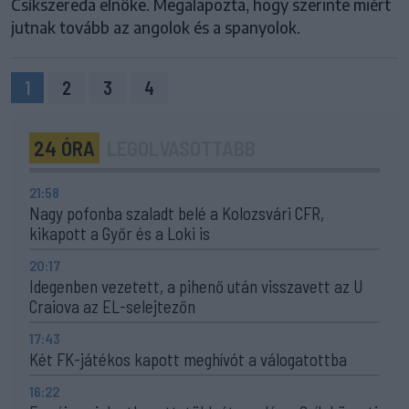
Csíkszereda elnöke. Megalapozta, hogy szerinte miért
jutnak tovább az angolok és a spanyolok.
1
2
3
4
24 ÓRA
LEGOLVASOTTABB
21:58
Nagy pofonba szaladt belé a Kolozsvári CFR,
kikapott a Győr és a Loki is
20:17
Idegenben vezetett, a pihenő után visszavett az U
Craiova az EL-selejtezőn
17:43
Két FK-játékos kapott meghívót a válogatottba
16:22