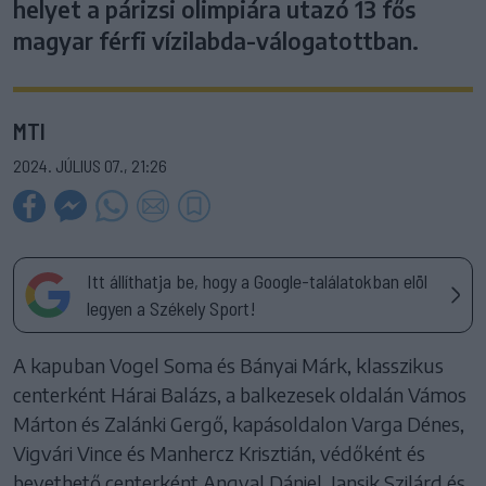
helyet a párizsi olimpiára utazó 13 fős
magyar férfi vízilabda-válogatottban.
MTI
2024. JÚLIUS 07., 21:26
Itt állíthatja be, hogy a Google-találatokban elöl
legyen a Székely Sport!
A kapuban Vogel Soma és Bányai Márk, klasszikus
centerként Hárai Balázs, a balkezesek oldalán Vámos
Márton és Zalánki Gergő, kapásoldalon Varga Dénes,
Vigvári Vince és Manhercz Krisztián, védőként és
bevethető centerként Angyal Dániel, Jansik Szilárd és