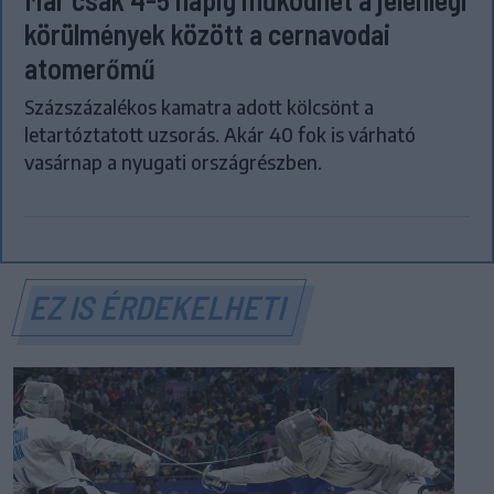
körülmények között a cernavodai
atomerőmű
Százszázalékos kamatra adott kölcsönt a
letartóztatott uzsorás. Akár 40 fok is várható
vasárnap a nyugati országrészben.
EZ IS ÉRDEKELHETI