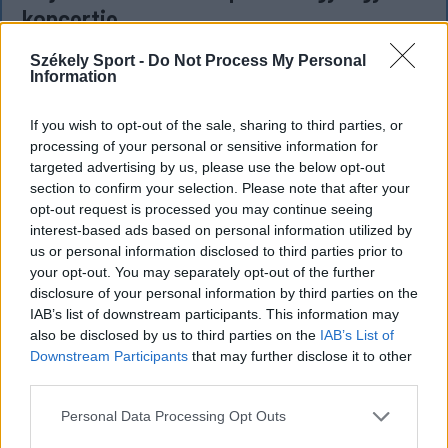
koncertje
Életveszélyes fenyegetést kapott Majka, ezért
Székely Sport -
Do Not Process My Personal
Information
elmarad a sepsiszentgyörgyi koncertje. Az előadó
közösségi oldalán azt írta, ismeretlenek azt is
If you wish to opt-out of the sale, sharing to third parties, or
tudják, hol szállnának meg, kik biztosítanák a
processing of your personal or sensitive information for
rendezvényt és milyen útvonalon közlekednének
targeted advertising by us, please use the below opt-out
Erdélyben.
section to confirm your selection. Please note that after your
opt-out request is processed you may continue seeing
interest-based ads based on personal information utilized by
us or personal information disclosed to third parties prior to
`
your opt-out. You may separately opt-out of the further
disclosure of your personal information by third parties on the
IAB’s list of downstream participants. This information may
also be disclosed by us to third parties on the
IAB’s List of
Downstream Participants
that may further disclose it to other
third parties.
Personal Data Processing Opt Outs