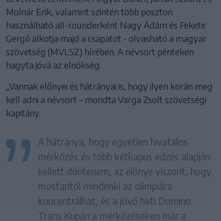
Molnár Erik, valamint szintén több poszton
használható all-rounderként Nagy Ádám és Fekete
Gergő alkotja majd a csapatot - olvasható a magyar
szövetség (MVLSZ) hírében. A névsort pénteken
hagyta jóvá az elnökség.
„Vannak előnyei és hátrányai is, hogy ilyen korán meg
kell adni a névsort – mondta Varga Zsolt szövetségi
kapitány.
A hátránya, hogy egyetlen hivatalos
mérkőzés és több kétkapus edzés alapján
kellett döntenem, az előnye viszont, hogy
mostantól mindenki az olimpiára
koncentrálhat, és a jövő heti Domino
Trans Kupán a mérkőzéseken már a