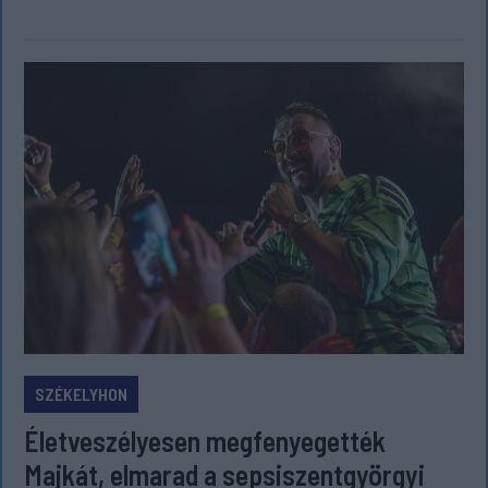
SZÉKELYHON
Életveszélyesen megfenyegették
Majkát, elmarad a sepsiszentgyörgyi