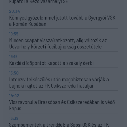
kupától a Kézdivásárhelyi SE
20:34
Könnyed győzelemmel jutott tovább a Gyergyói VSK
a Román Kupában
19:55
Minden csapat visszaíratkozott, alig változik az
Udvarhely körzeti focibajnokság összetétele
19:16
Kezdési időpontot kapott a székely derbi
15:50
Intenzív felkészülés után magabiztosan várják a
bajnoki rajtot az FK Csíkszereda fiataljai
14:42
Visszavonul a Brassóban és Csíkszeredában is védő
kapus
13:39
Szembementek a trenddel: a Sepsi OSK és az FK