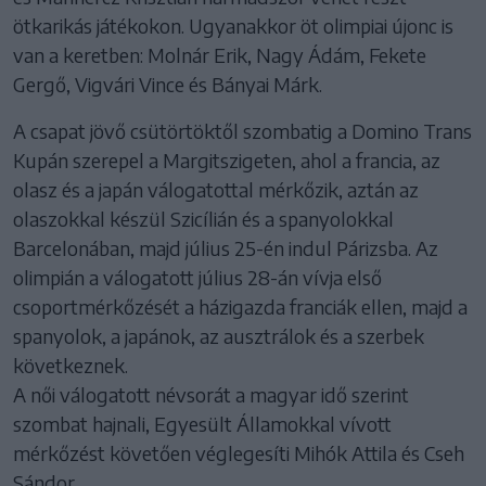
ötkarikás játékokon. Ugyanakkor öt olimpiai újonc is
van a keretben: Molnár Erik, Nagy Ádám, Fekete
Gergő, Vigvári Vince és Bányai Márk.
A csapat jövő csütörtöktől szombatig a Domino Trans
Kupán szerepel a Margitszigeten, ahol a francia, az
olasz és a japán válogatottal mérkőzik, aztán az
olaszokkal készül Szicílián és a spanyolokkal
Barcelonában, majd július 25-én indul Párizsba. Az
olimpián a válogatott július 28-án vívja első
csoportmérkőzését a házigazda franciák ellen, majd a
spanyolok, a japánok, az ausztrálok és a szerbek
következnek.
A női válogatott névsorát a magyar idő szerint
szombat hajnali, Egyesült Államokkal vívott
mérkőzést követően véglegesíti Mihók Attila és Cseh
Sándor.