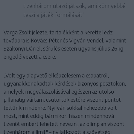
tizenhárom utazó játszik, ami könnyebbé
teszi a játék formálását"
Varga Zsolt jelezte, tartalékként a kerettel edz
továbbra is Kovács Péter és Vigvári Vendel, valamint
Szakonyi Dániel, sérülés esetén ugyanis július 26-ig
engedélyezett a csere.
„Volt egy alapvető elképzelésem a csapatról,
ugyanakkor akadtak kérdések bizonyos posztokon,
amelyek megválaszolásával egészen az utolsó
pillanatig vártam, csütörtök estére viszont pontot
tettünk mindenre. Nyilván sokkal nehezebb volt
most, mint eddig bármikor, hiszen mindenhová
tizenöt embert lehetett nevezni, az olimpián viszont
tizenhárom a limit" – nyilatkozott a szövetségi