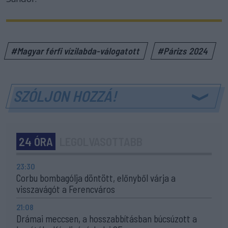
#Magyar férfi vízilabda-válogatott
#Párizs 2024
SZÓLJON HOZZÁ!
24 ÓRA
LEGOLVASOTTABB
23:30
Corbu bombagólja döntött, előnyből várja a
visszavágót a Ferencváros
21:08
Drámai meccsen, a hosszabbításban búcsúzott a