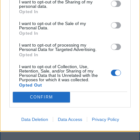
I want to opt-out of the Sharing of my
personal data.
Opted In
I want to opt-out of the Sale of my
Personal Data.
Opted In
I want to opt-out of processing my
Personal Data for Targeted Advertising.
KRÓNIKA
Opted In
Miért alacsony Romániában a Duna
I want to opt-out of Collection, Use,
Retention, Sale, and/or Sharing of my
vízállása, ha az elmúlt hetekben heves
Personal Data that Is Unrelated with the
Purposes for which it was collected.
esőzések voltak?
Opted Out
Romániában az elmúlt hetekben heves esőzések
CONFIRM
voltak, az ország mégsem mentesül a Duna alacsony
vízállása miatti problémáktól, hiszen már a
cernavodai atomerőmű működése is veszélybe
Data Deletion
Data Access
Privacy Policy
került.