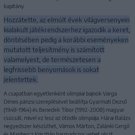
kapitány.
Hozzátette, az elmúlt évek világversenyein
kialakult játékrendszerhez igazodik a keret,
döntésében pedig a korábbi eseményeken
mutatott teljesítmény is számított
valamelyest, de természetesen a
legfrissebb benyomások is sokat
jelentettek.
A csapatban egyetlenként olimpiai bajnok Varga
Dénes párizsi szereplésével beállítja Gyarmati Dezső
(1948-1964) és Benedek Tibor (1992-2008) magyar
csúcsát, mivel ez lesz az ötödik olimpiája. Hárai Balázs
negyedszer készülhet, Vámos Márton, Zalánki Gergő
és Manhercz Krisztián harmadszor vehet részt