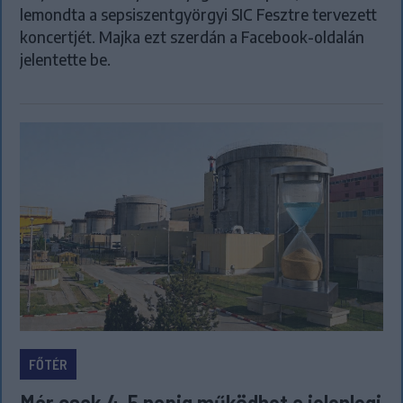
lemondta a sepsiszentgyörgyi SIC Fesztre tervezett
koncertjét. Majka ezt szerdán a Facebook-oldalán
jelentette be.
FŐTÉR
Már csak 4-5 napig működhet a jelenlegi