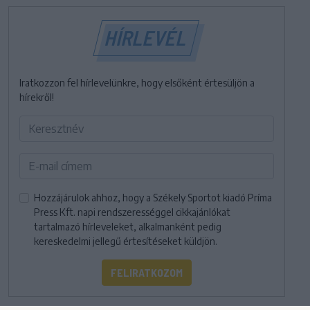
HÍRLEVÉL
Iratkozzon fel hírlevelünkre, hogy elsőként értesüljön a
hírekről!
Hozzájárulok ahhoz, hogy a Székely Sportot kiadó Príma
Press Kft. napi rendszerességgel cikkajánlókat
tartalmazó hírleveleket, alkalmanként pedig
kereskedelmi jellegű értesítéseket küldjön.
FELIRATKOZOM