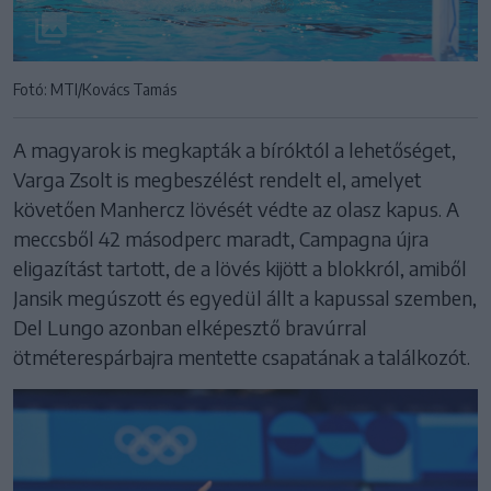
Fotó: MTI/Kovács Tamás
A magyarok is megkapták a bíróktól a lehetőséget,
Varga Zsolt is megbeszélést rendelt el, amelyet
követően Manhercz lövését védte az olasz kapus. A
meccsből 42 másodperc maradt, Campagna újra
eligazítást tartott, de a lövés kijött a blokkról, amiből
Jansik megúszott és egyedül állt a kapussal szemben,
Del Lungo azonban elképesztő bravúrral
ötméterespárbajra mentette csapatának a találkozót.