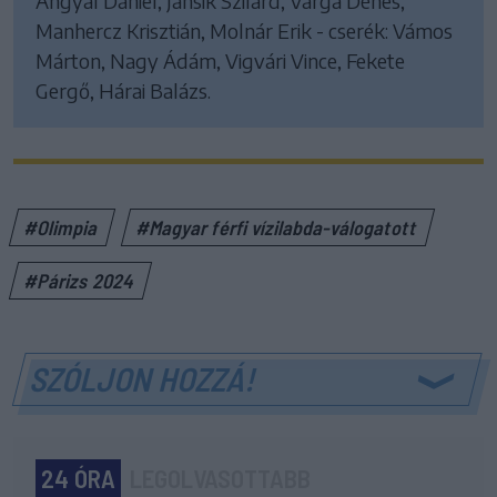
Angyal Dániel, Jansik Szilárd, Varga Dénes,
Manhercz Krisztián, Molnár Erik - cserék: Vámos
Márton, Nagy Ádám, Vigvári Vince, Fekete
Gergő, Hárai Balázs.
#Olimpia
#Magyar férfi vízilabda-válogatott
#Párizs 2024
SZÓLJON HOZZÁ!
24 ÓRA
LEGOLVASOTTABB