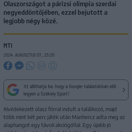
Olaszországot a párizsi olimpia szerdai
negyeddöntőjében, ezzel bejutott a
legjobb négy közé.
MTI
2024. AUGUSZTUS 07., 23:20
Itt állíthatja be, hogy a Google-találatokban elöl
legyen a Székely Sport!
Kivédekezett olasz fórral indult a találkozó, majd
több mint két perc játék után Manhercz adta meg az
alaphangot egy távoli akciógóllal. Egy újabb jó