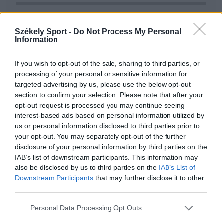
14:49
Ovidiu Burcă: a szurkolók energiája segíthet a nehéz
Székely Sport -
Do Not Process My Personal
pillanatokban
Information
12:18
If you wish to opt-out of the sale, sharing to third parties, or
Egy évtized a háttérben – a csapatmenedzser
processing of your personal or sensitive information for
bevezetett az SZFC kulisszái mögé
targeted advertising by us, please use the below opt-out
10:33
section to confirm your selection. Please note that after your
Labda helyett ecset: szuperhősökkel népesítette be
opt-out request is processed you may continue seeing
interest-based ads based on personal information utilized by
egykori iskolája falát a bajnok kézilabdázó
us or personal information disclosed to third parties prior to
09:51
your opt-out. You may separately opt-out of the further
Brit Nagydíj és focimeccsek – vasárnap a tévében
disclosure of your personal information by third parties on the
IAB’s list of downstream participants. This information may
22:03
also be disclosed by us to third parties on the
IAB’s List of
Szabó István: négy vereség után egyre nehezebb, de
Downstream Participants
that may further disclose it to other
jönni fognak a jó eredmények
third parties.
20:52
Personal Data Processing Opt Outs
A gól már összejött, az áttörés még nem az FK-nak