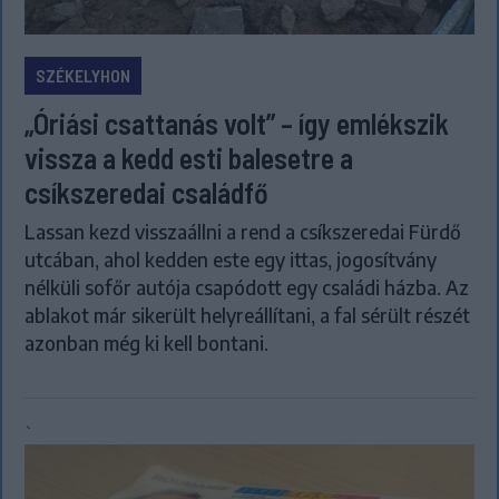
SZÉKELYHON
„Óriási csattanás volt” – így emlékszik
vissza a kedd esti balesetre a
csíkszeredai családfő
Lassan kezd visszaállni a rend a csíkszeredai Fürdő
utcában, ahol kedden este egy ittas, jogosítvány
nélküli sofőr autója csapódott egy családi házba. Az
ablakot már sikerült helyreállítani, a fal sérült részét
azonban még ki kell bontani.
`