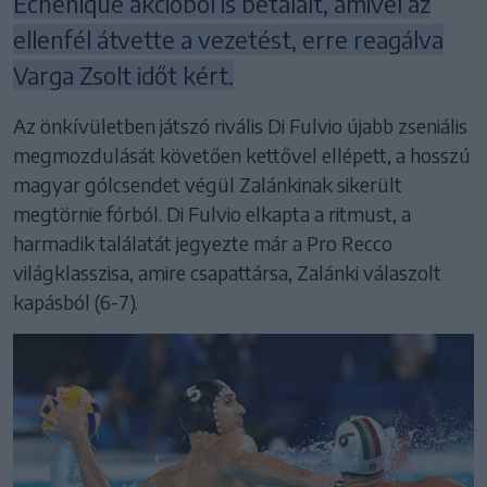
Echenique akcióból is betalált, amivel az
ellenfél átvette a vezetést, erre reagálva
Varga Zsolt időt kért.
Az önkívületben játszó rivális Di Fulvio újabb zseniális
megmozdulását követően kettővel ellépett, a hosszú
magyar gólcsendet végül Zalánkinak sikerült
megtörnie fórból. Di Fulvio elkapta a ritmust, a
harmadik találatát jegyezte már a Pro Recco
világklasszisa, amire csapattársa, Zalánki válaszolt
kapásból (6-7).