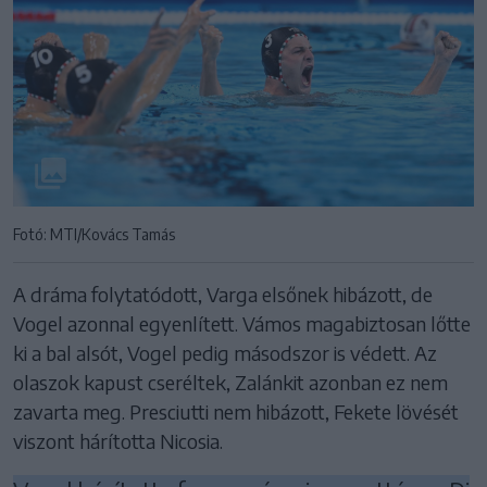
Fotó: MTI/Kovács Tamás
A dráma folytatódott, Varga elsőnek hibázott, de
Vogel azonnal egyenlített. Vámos magabiztosan lőtte
ki a bal alsót, Vogel pedig másodszor is védett. Az
olaszok kapust cseréltek, Zalánkit azonban ez nem
zavarta meg. Presciutti nem hibázott, Fekete lövését
viszont hárította Nicosia.