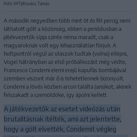
Fotó: MTI/Kovács Tamás
A második negyedben több mint öt és fél percig nem
láthatott gólt a közönség, ebben a periódusban a
játékvezetők sípja szinte néma maradt, csak a
magyaroknak volt egy kihasználatlan fórjuk. A
holtpontról végül az olaszok tudtak (volna) ellépni,
Vogel hátrányban az első próbálkozást még védte,
Francesco Condemi elemi erejű kapufás bombájával
szemben viszont már ő is tehetetlennek bizonyult.
Condemi a lövés közben arcon találta Jansikot, akinek
felszakadt a szemöldöke, így ápolni kellett.
A játékvezetők az esetet videózás után
brutalitásnak ítélték, ami azt jelentette,
hogy a gólt elvették, Condemit végleg