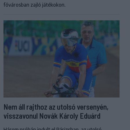
fővárosban zajló játékokon.
Nem áll rajthoz az utolsó versenyén,
visszavonul Novák Károly Eduárd
Három próbán indult el Párizsban, az utolsó