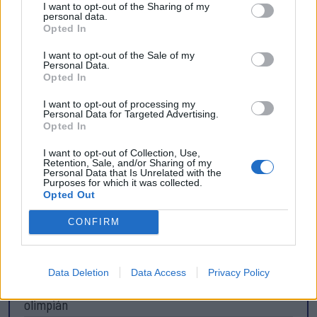
(videóval)
I want to opt-out of the Sharing of my
personal data.
Opted In
14:55
Tesztmeccsen legyőzte első bajnoki ellenfelét az FK
I want to opt-out of the Sale of my
Csíkszereda női focicsapata
Personal Data.
Opted In
13:16
Otthon kapott ki az újonctól a Marosvásárhelyi ASA,
I want to opt-out of processing my
Personal Data for Targeted Advertising.
a Steaua sem tudott nyerni
Opted In
MÉG TÖBB FRISS HÍR
I want to opt-out of Collection, Use,
Retention, Sale, and/or Sharing of my
Personal Data that Is Unrelated with the
Purposes for which it was collected.
Opted Out
Olimpia 2024
CONFIRM
Olimpia
Románia küldöttsége a 2024-es párizsi olimpián
Olimpia
Data Deletion
Data Access
Privacy Policy
Magyarország küldöttsége a 2024-es párizsi
olimpián