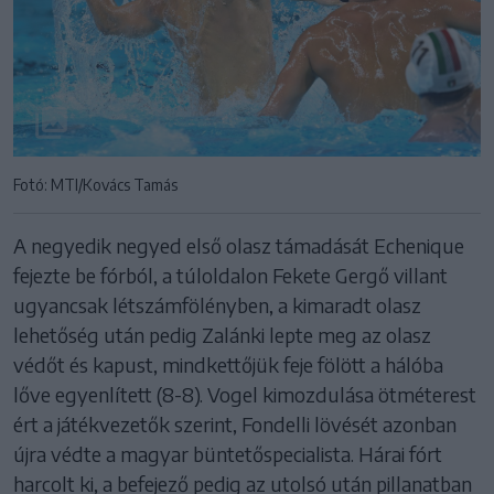
Fotó: MTI/Kovács Tamás
A negyedik negyed első olasz támadását Echenique
fejezte be fórból, a túloldalon Fekete Gergő villant
ugyancsak létszámfölényben, a kimaradt olasz
lehetőség után pedig Zalánki lepte meg az olasz
védőt és kapust, mindkettőjük feje fölött a hálóba
lőve egyenlített (8-8). Vogel kimozdulása ötméterest
ért a játékvezetők szerint, Fondelli lövését azonban
újra védte a magyar büntetőspecialista. Hárai fórt
harcolt ki, a befejező pedig az utolsó után pillanatban