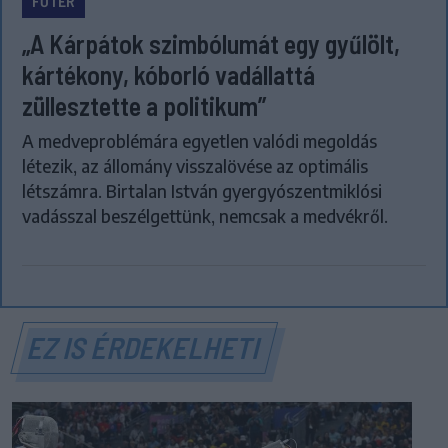
FŐTÉR
„A Kárpátok szimbólumát egy gyűlölt,
kártékony, kóborló vadállattá
züllesztette a politikum”
A medveproblémára egyetlen valódi megoldás
létezik, az állomány visszalövése az optimális
létszámra. Birtalan István gyergyószentmiklósi
vadásszal beszélgettünk, nemcsak a medvékről.
EZ IS ÉRDEKELHETI