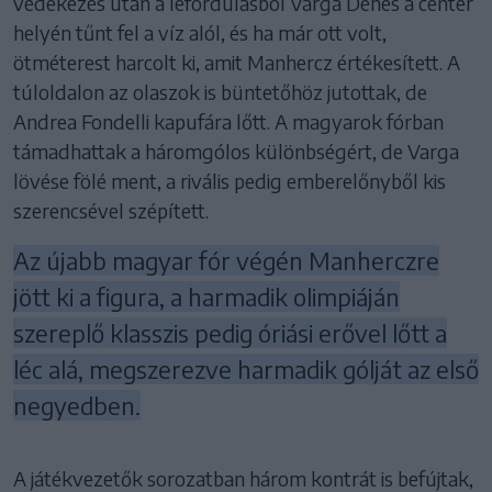
védekezés után a lefordulásból Varga Dénes a center
helyén tűnt fel a víz alól, és ha már ott volt,
ötméterest harcolt ki, amit Manhercz értékesített. A
túloldalon az olaszok is büntetőhöz jutottak, de
Andrea Fondelli kapufára lőtt. A magyarok fórban
támadhattak a háromgólos különbségért, de Varga
lövése fölé ment, a rivális pedig emberelőnyből kis
szerencsével szépített.
Az újabb magyar fór végén Manherczre
jött ki a figura, a harmadik olimpiáján
szereplő klasszis pedig óriási erővel lőtt a
léc alá, megszerezve harmadik gólját az első
negyedben.
A játékvezetők sorozatban három kontrát is befújtak,