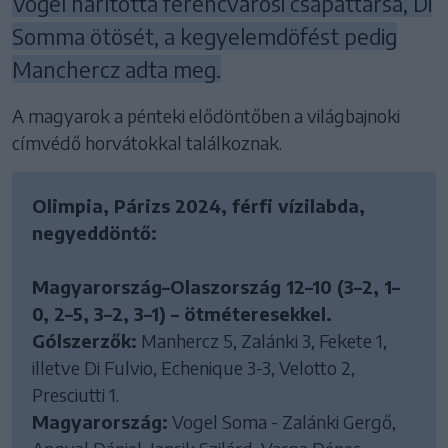
Vogel hárította ferencvárosi csapattársa, Di
Somma ötösét, a kegyelemdöfést pedig
Manchercz adta meg.
A magyarok a pénteki elődöntőben a világbajnoki
címvédő horvátokkal találkoznak.
Olimpia, Párizs 2024, férfi vízilabda,
negyeddöntő:
Magyarország–Olaszország 12–10 (3–2, 1–
0, 2–5, 3–2, 3–1) – ötméteresekkel.
Gólszerzők:
Manhercz 5, Zalánki 3, Fekete 1,
illetve Di Fulvio, Echenique 3-3, Velotto 2,
Presciutti 1.
Magyarország:
Vogel Soma - Zalánki Gergő,