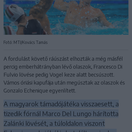
Fotó: MTI/Kovács Tamás
A fordulást követő ráúszást elhozták a még másfél
percig emberhátrányban lévő olaszok, Francesco Di
Fulvio lövése pedig Vogel keze alatt becsúszott.
Vámos óriási kapufája után megúsztak az olaszok és
Gonzalo Echenique egyenlített.
A magyarok támadójátéka visszaesett, a
tizedik fórnál Marco Del Lungo hárította
Zalánki lövését, a túloldalon viszont