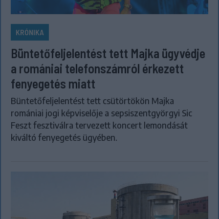
KRÓNIKA
Büntetőfeljelentést tett Majka ügyvédje
a romániai telefonszámról érkezett
fenyegetés miatt
Büntetőfeljelentést tett csütörtökön Majka
romániai jogi képviselője a sepsiszentgyörgyi Sic
Feszt fesztiválra tervezett koncert lemondását
kiváltó fenyegetés ügyében.