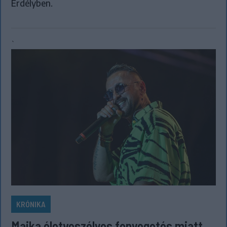
Erdélyben.
`
KRÓNIKA
Majka életveszélyes fenyegetés miatt