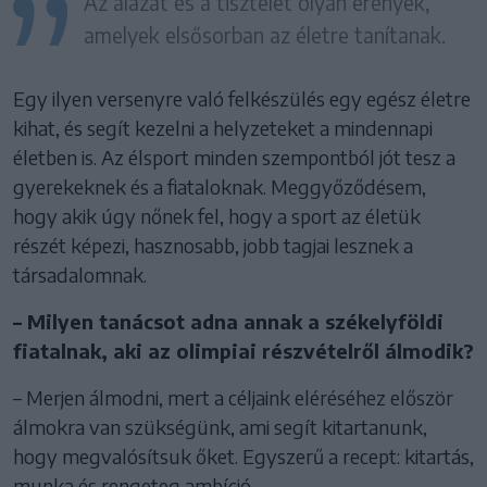
Az alázat és a tisztelet olyan erények,
amelyek elsősorban az életre tanítanak.
Egy ilyen versenyre való felkészülés egy egész életre
kihat, és segít kezelni a helyzeteket a mindennapi
életben is. Az élsport minden szempontból jót tesz a
gyerekeknek és a fiataloknak. Meggyőződésem,
hogy akik úgy nőnek fel, hogy a sport az életük
részét képezi, hasznosabb, jobb tagjai lesznek a
társadalomnak.
– Milyen tanácsot adna annak a székelyföldi
fiatalnak, aki az olimpiai részvételről álmodik?
– Merjen álmodni, mert a céljaink eléréséhez először
álmokra van szükségünk, ami segít kitartanunk,
hogy megvalósítsuk őket. Egyszerű a recept: kitartás,
munka és rengeteg ambíció.