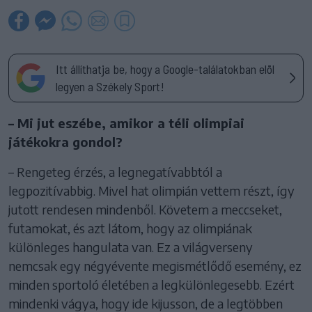
Itt állíthatja be, hogy a Google-találatokban elöl
legyen a Székely Sport!
– Mi jut eszébe, amikor a téli olimpiai
játékokra gondol?
– Rengeteg érzés, a legnegatívabbtól a
legpozitívabbig. Mivel hat olimpián vettem részt, így
jutott rendesen mindenből. Követem a meccseket,
futamokat, és azt látom, hogy az olimpiának
különleges hangulata van. Ez a világverseny
nemcsak egy négyévente megismétlődő esemény, ez
minden sportoló életében a legkülönlegesebb. Ezért
mindenki vágya, hogy ide kijusson, de a legtöbben