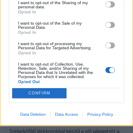
Craiova az EL-selejtezőn
I want to opt-out of the Sharing of my
personal data.
17:43
Opted In
Két FK-játékos kapott meghívót a válogatottba
I want to opt-out of the Sale of my
Personal Data.
16:22
Opted In
Egy újonc jelentkezett, több átsorolás a Csík körzeti
focibajnokság új idényében
I want to opt-out of processing my
Personal Data for Targeted Advertising.
14:52
Opted In
Nem kell senkinek állnia, idegenbeli meccsekkel
I want to opt-out of Collection, Use,
indítja a kézibajnokságot a Marosvásárhelyi VSK
Retention, Sale, and/or Sharing of my
Personal Data that Is Unrelated with the
13:57
Purposes for which it was collected.
Opted Out
Corbu góljától hangos a román és a magyar sajtó,
válogatott meghívót sürgetnek
CONFIRM
12:36
Új korszak a Sepsi OSK II-nél, fiatalos hévvel épül a
jövő csapata
Data Deletion
Data Access
Privacy Policy
11:24
Székelyföldi játékosokkal készül a női válogatott a