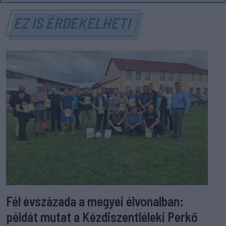
EZ IS ÉRDEKELHETI
Fél évszázada a megyei élvonalban:
példát mutat a Kézdiszentléleki Perkő