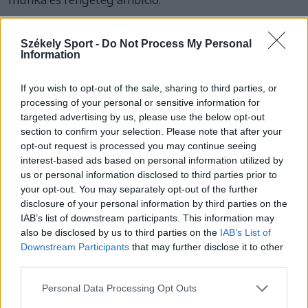
Székely Sport -
Do Not Process My Personal
Information
#Téli olimpia 2026
If you wish to opt-out of the sale, sharing to third parties, or
processing of your personal or sensitive information for
targeted advertising by us, please use the below opt-out
SZÓLJON HOZZÁ!
section to confirm your selection. Please note that after your
opt-out request is processed you may continue seeing
interest-based ads based on personal information utilized by
us or personal information disclosed to third parties prior to
24 ÓRA
LEGOLVASOTTABB
your opt-out. You may separately opt-out of the further
disclosure of your personal information by third parties on the
IAB’s list of downstream participants. This information may
21:58
also be disclosed by us to third parties on the
IAB’s List of
Nagy pofonba szaladt belé a Kolozsvári CFR,
Downstream Participants
that may further disclose it to other
kikapott a Győr és a Loki is
third parties.
20:17
Personal Data Processing Opt Outs
Idegenben vezetett, a pihenő után visszavett az U