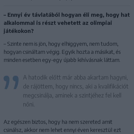
– Ennyi év távlatából hogyan éli meg, hogy hat
alkalommal is részt vehetett az olimpiai
játékokon?
– Szinte nem is jön, hogy elhiggyem, nem tudom,
hogyan csináltam végig. Egyik hozta a másikat, és
minden esetben egy-egy újabb kihívásnak láttam.
A hatodik előtt már abba akartam hagyni,
de rájöttem, hogy nincs, aki a kvalifikációt
megcsinálja, aminek a szintjéhez fel kell
nőni.
Az egészen biztos, hogy ha nem szereted amit
csinálsz, akkor nem lehet ennyi éven keresztül ezt