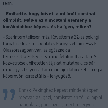
tenni.
– Említette, hogy követi a milánói-cortinai
olimpiát. Más-e ez a mostani esemény a
korábbiakhoz képest, és ha igen, miben?
– Szerintem teljesen más. Követtem a 22-es pekingi
tornát is, de az a csodálatos környezet, ami Észak-
Olaszországban van, az egésznek a
természetközelsége, ez mind felülmúlhatatlan. A
közvetítések hihetetlen tájakat mutatnak, és bár
mindegyik helyen jártam már, újra látni őket – még a
képernyőn keresztül is – lenyűgöző.
Ennek Pekinghez képest mindenképpen
megvan az igazi, hamisítatlan téli olimpiai
hangulata, pont azért, mert a hegyek