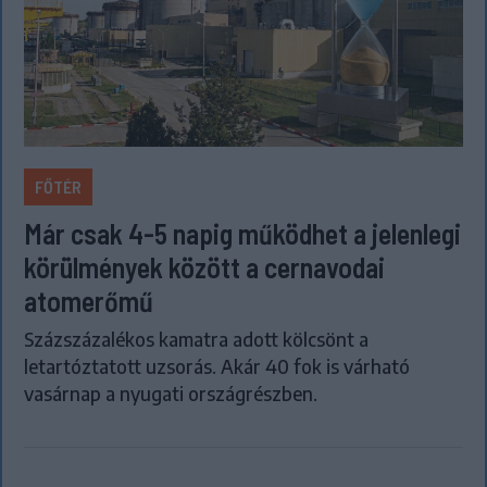
FŐTÉR
Már csak 4-5 napig működhet a jelenlegi
körülmények között a cernavodai
atomerőmű
Százszázalékos kamatra adott kölcsönt a
letartóztatott uzsorás. Akár 40 fok is várható
vasárnap a nyugati országrészben.