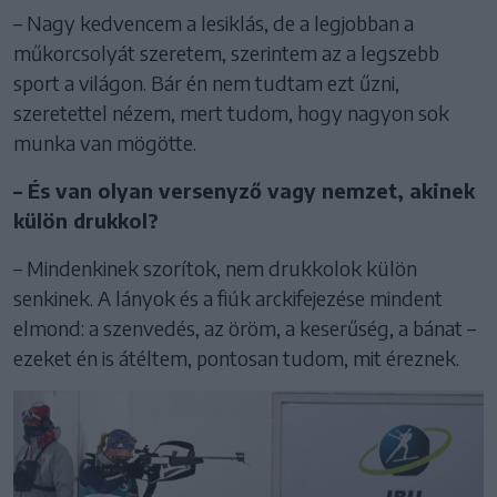
– Nagy kedvencem a lesiklás, de a legjobban a
műkorcsolyát szeretem, szerintem az a legszebb
sport a világon. Bár én nem tudtam ezt űzni,
szeretettel nézem, mert tudom, hogy nagyon sok
munka van mögötte.
– És van olyan versenyző vagy nemzet, akinek
külön drukkol?
– Mindenkinek szorítok, nem drukkolok külön
senkinek. A lányok és a fiúk arckifejezése mindent
elmond: a szenvedés, az öröm, a keserűség, a bánat –
ezeket én is átéltem, pontosan tudom, mit éreznek.