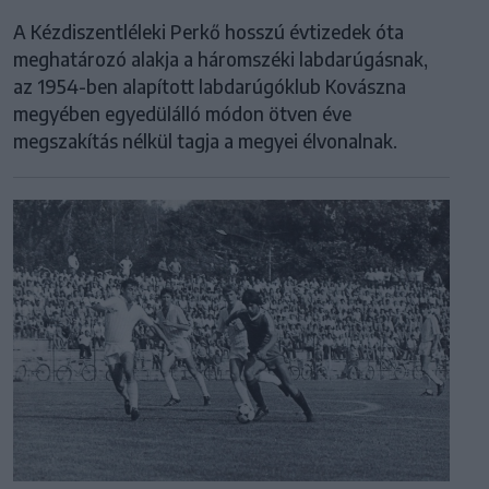
A Kézdiszentléleki Perkő hosszú évtizedek óta
meghatározó alakja a háromszéki labdarúgásnak,
az 1954-ben alapított labdarúgóklub Kovászna
megyében egyedülálló módon ötven éve
megszakítás nélkül tagja a megyei élvonalnak.