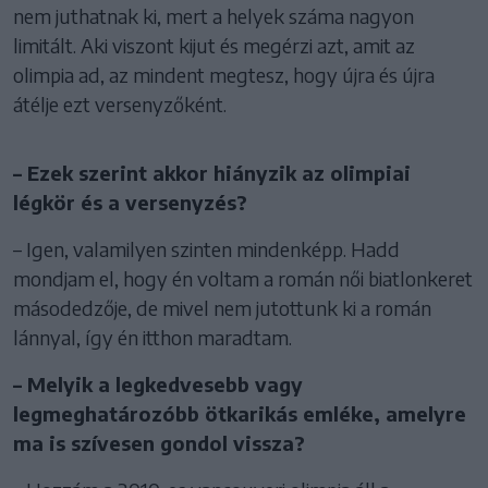
nem juthatnak ki, mert a helyek száma nagyon
limitált. Aki viszont kijut és megérzi azt, amit az
olimpia ad, az mindent megtesz, hogy újra és újra
átélje ezt versenyzőként.
– Ezek szerint akkor hiányzik az olimpiai
légkör és a versenyzés?
– Igen, valamilyen szinten mindenképp. Hadd
mondjam el, hogy én voltam a román női biatlonkeret
másodedzője, de mivel nem jutottunk ki a román
lánnyal, így én itthon maradtam.
– Melyik a legkedvesebb vagy
legmeghatározóbb ötkarikás emléke, amelyre
ma is szívesen gondol vissza?