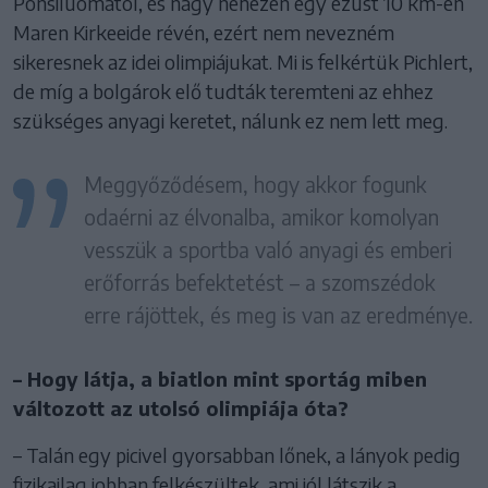
Ponsiluomától, és nagy nehezen egy ezüst 10 km-en
Maren Kirkeeide révén, ezért nem nevezném
sikeresnek az idei olimpiájukat. Mi is felkértük Pichlert,
de míg a bolgárok elő tudták teremteni az ehhez
szükséges anyagi keretet, nálunk ez nem lett meg.
Meggyőződésem, hogy akkor fogunk
odaérni az élvonalba, amikor komolyan
vesszük a sportba való anyagi és emberi
erőforrás befektetést – a szomszédok
erre rájöttek, és meg is van az eredménye.
– Hogy látja, a biatlon mint sportág miben
változott az utolsó olimpiája óta?
– Talán egy picivel gyorsabban lőnek, a lányok pedig
fizikailag jobban felkészültek, ami jól látszik a