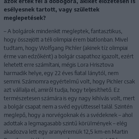
azok értek fel a dobogóra, akiket előzetesen is
esélyesnek tartott, vagy születtek
meglepetések?
– A bolgárok mindenkit megleptek, fantasztikus,
hogy összejött a téli olimpiai érem biatlonban. Mivel
tudtam, hogy Wolfgang Pichler (akinek tíz olimpiai
érme van edzőként) a bolgár csapathoz igazolt, ezért
lehetett erre számítani, mégis Lora Hrisztova
harmadik helye, egy 22 éves fiatal lánytól, nem
semmi. Számomra egyértelmű volt, hogy Pichler csak
azt vállalja el, amiről tudja, hogy teljesíthető. Ez
természetesen számára is egy nagy kihívás volt, mert
a bolgár csapat nem a svéd együttessel talál. Szintén
meglepő, hogy a norvégoknak és a svédeknek – ahol
adottak a legmagasabb szintű körülmények – elég
akadozva lett egy aranyéremük 12,5 km-en Martin