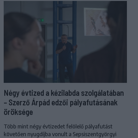
Négy évtized a kézilabda szolgálatában
– Szerző Árpád edzői pályafutásának
öröksége
Több mint négy évtizedet felölelő pályafutást
követően nyugdíjba vonult a Sepsiszentgyörgyi