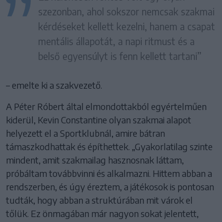
szezonban, ahol sokszor nemcsak szakmai
kérdéseket kellett kezelni, hanem a csapat
mentális állapotát, a napi ritmust és a
belső egyensúlyt is fenn kellett tartani”
– emelte ki a szakvezető.
A Péter Róbert által elmondottakból egyértelműen
kiderül, Kevin Constantine olyan szakmai alapot
helyezett el a Sportklubnál, amire bátran
támaszkodhattak és építhettek. „Gyakorlatilag szinte
mindent, amit szakmailag hasznosnak láttam,
próbáltam továbbvinni és alkalmazni. Hittem abban a
rendszerben, és úgy éreztem, a játékosok is pontosan
tudták, hogy abban a struktúrában mit várok el
tőlük. Ez önmagában már nagyon sokat jelentett,