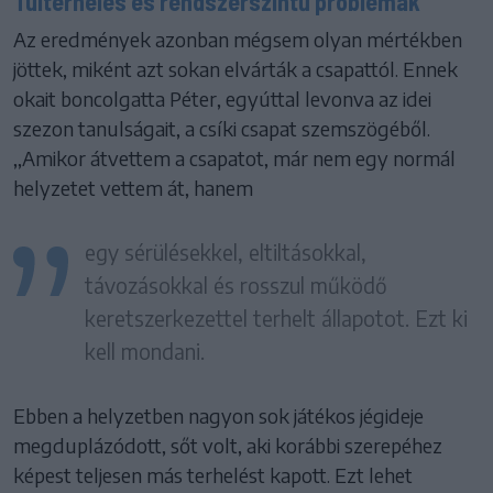
Túlterhelés és rendszerszintű problémák
Az eredmények azonban mégsem olyan mértékben
jöttek, miként azt sokan elvárták a csapattól. Ennek
okait boncolgatta Péter, egyúttal levonva az idei
szezon tanulságait, a csíki csapat szemszögéből.
,,Amikor átvettem a csapatot, már nem egy normál
helyzetet vettem át, hanem
egy sérülésekkel, eltiltásokkal,
távozásokkal és rosszul működő
keretszerkezettel terhelt állapotot. Ezt ki
kell mondani.
Ebben a helyzetben nagyon sok játékos jégideje
megduplázódott, sőt volt, aki korábbi szerepéhez
képest teljesen más terhelést kapott. Ezt lehet