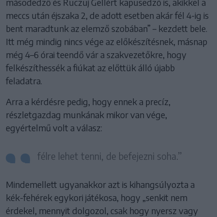
másodedző és Ruczuj Gellért kapusedző is, akikkel a
meccs után éjszaka 2, de adott esetben akár fél 4-ig is
bent maradtunk az elemző szobában” – kezdett bele.
Itt még mindig nincs vége az előkészítésnek, másnap
még 4–6 órai teendő vár a szakvezetőkre, hogy
felkészíthessék a fiúkat az előttük álló újabb
feladatra.
Arra a kérdésre pedig, hogy ennek a precíz,
részletgazdag munkának mikor van vége,
egyértelmű volt a válasz:
félre lehet tenni, de befejezni soha.”
Mindemellett ugyanakkor azt is kihangsúlyozta a
kék-fehérek egykori játékosa, hogy „senkit nem
érdekel, mennyit dolgozol, csak hogy nyersz vagy