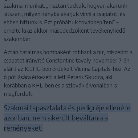
szakmai munkát. „Tisztán tudtuk, hogyan akarunk
játszani, milyen irányba akarjuk vinni a csapatot, és
ebben hittünk is. Ezt próbáltuk továbbépíteni” –
emelte ki az akkor másodedzőként tevékenykedő
szakember.
Aztán hatalmas bombaként robbant a hír, miszerint a
csapatot irányító Constantine tavaly november 7-én
aláírt az ICEHL-ben érdekelt Vienna Capitals-höz. Az
ő pótlására érkezett a lett Peteris Skudra, aki
korábban a KHL-ben és a szlovák élvonalban is
megfordult.
Szakmai tapasztalata és pedigréje ellenére
azonban, nem sikerült beváltania a
reményeket.