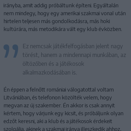
irányba, amit addig próbáltunk építeni. Egyáltalán
nem mindegy, hogy egy amerikai szakmai vonal után
hirtelen teljesen más gondolkodásra, más hoki
kultúrára, más metodikára vált egy klub évközben.
Ez nemcsak játékfelfogásban jelent nagy
törést, hanem a mindennapi munkában, az
öltözőben és a játékosok
alkalmazkodásában is.
Én éppen a felnőtt romániai válogatottal voltam
Litvániában, és telefonon közölték velem, hogy
megvan az új szakember. Én akkor is csak annyit
kértem, hogy várjunk egy kicsit, és próbáljunk olyan
edzőt keresni, aki a klub és a játékosok érdekeit
szolgálja, akinek a szakmai iránya illeszkedik ahhoz,