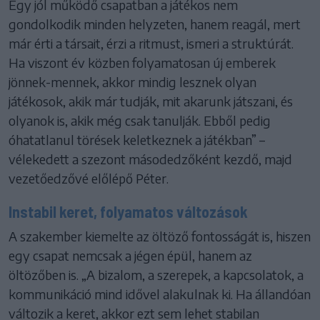
Egy jól működő csapatban a játékos nem
gondolkodik minden helyzeten, hanem reagál, mert
már érti a társait, érzi a ritmust, ismeri a struktúrát.
Ha viszont év közben folyamatosan új emberek
jönnek-mennek, akkor mindig lesznek olyan
játékosok, akik már tudják, mit akarunk játszani, és
olyanok is, akik még csak tanulják. Ebből pedig
óhatatlanul törések keletkeznek a játékban” –
vélekedett a szezont másodedzőként kezdő, majd
vezetőedzővé előlépő Péter.
Instabil keret, folyamatos változások
A szakember kiemelte az öltöző fontosságát is, hiszen
egy csapat nemcsak a jégen épül, hanem az
öltözőben is. „A bizalom, a szerepek, a kapcsolatok, a
kommunikáció mind idővel alakulnak ki. Ha állandóan
változik a keret, akkor ezt sem lehet stabilan