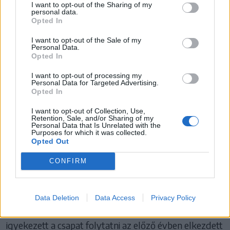
I want to opt-out of the Sharing of my
klubszinten jelenleg nincsenek meg azok a
personal data.
Opted In
feltételek, amelyek egy megfelelő nyári
alapozáshoz kellenének. Sem szakmai
I want to opt-out of the Sale of my
Personal Data.
háttérben, sem infrastruktúrában nincs
Opted In
igazán olyan lehetőség, amire hosszú
I want to opt-out of processing my
távon stabilan lehetne építeni.
Personal Data for Targeted Advertising.
Opted In
I want to opt-out of Collection, Use,
Emiatt különösen fontos volt, hogy ebben az
Retention, Sale, and/or Sharing of my
Personal Data that Is Unrelated with the
időszakban külső segítséggel, jól szervezetten
Purposes for which it was collected.
tudjunk dolgozni” – összegzett a tréner.
Opted Out
CONFIRM
Edzőváltás és törés a szezon közben
Az idény kezdetekor csatlakozott a csapathoz a
tavalyi Erste Liga-szezon során a klubot döntőig
Data Deletion
Data Access
Privacy Policy
vezető észak-amerikai edző, Kevin Constanine, vele
igyekezett a csapat folytatni az előző évben elkezdett