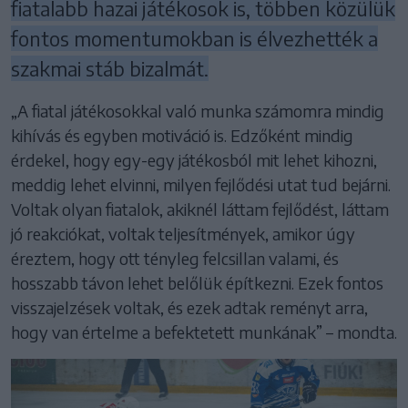
fiatalabb hazai játékosok is, többen közülük
fontos momentumokban is élvezhették a
szakmai stáb bizalmát.
„A fiatal játékosokkal való munka számomra mindig
kihívás és egyben motiváció is. Edzőként mindig
érdekel, hogy egy-egy játékosból mit lehet kihozni,
meddig lehet elvinni, milyen fejlődési utat tud bejárni.
Voltak olyan fiatalok, akiknél láttam fejlődést, láttam
jó reakciókat, voltak teljesítmények, amikor úgy
éreztem, hogy ott tényleg felcsillan valami, és
hosszabb távon lehet belőlük építkezni. Ezek fontos
visszajelzések voltak, és ezek adtak reményt arra,
hogy van értelme a befektetett munkának” – mondta.