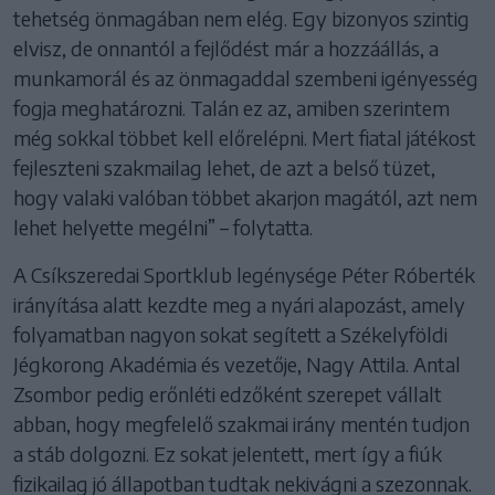
tehetség önmagában nem elég. Egy bizonyos szintig
elvisz, de onnantól a fejlődést már a hozzáállás, a
munkamorál és az önmagaddal szembeni igényesség
fogja meghatározni. Talán ez az, amiben szerintem
még sokkal többet kell előrelépni. Mert fiatal játékost
fejleszteni szakmailag lehet, de azt a belső tüzet,
hogy valaki valóban többet akarjon magától, azt nem
lehet helyette megélni” – folytatta.
A Csíkszeredai Sportklub legénysége Péter Róberték
irányítása alatt kezdte meg a nyári alapozást, amely
folyamatban nagyon sokat segített a Székelyföldi
Jégkorong Akadémia és vezetője, Nagy Attila. Antal
Zsombor pedig erőnléti edzőként szerepet vállalt
abban, hogy megfelelő szakmai irány mentén tudjon
a stáb dolgozni. Ez sokat jelentett, mert így a fiúk
fizikailag jó állapotban tudtak nekivágni a szezonnak.