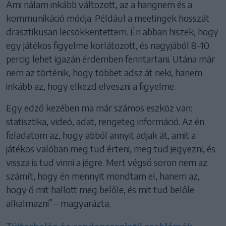
Ami nálam inkább változott, az a hangnem és a
kommunikáció módja. Például a meetingek hosszát
drasztikusan lecsökkentettem. Én abban hiszek, hogy
egy játékos figyelme korlátozott, és nagyjából 8–10
percig lehet igazán érdemben fenntartani. Utána már
nem az történik, hogy többet adsz át neki, hanem
inkább az, hogy elkezd elveszni a figyelme.
Egy edző kezében ma már számos eszköz van:
statisztika, videó, adat, rengeteg információ. Az én
feladatom az, hogy abból annyit adjak át, amit a
játékos valóban meg tud érteni, meg tud jegyezni, és
vissza is tud vinni a jégre. Mert végső soron nem az
számít, hogy én mennyit mondtam el, hanem az,
hogy ő mit hallott meg belőle, és mit tud belőle
alkalmazni” – magyarázta.