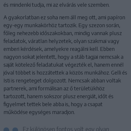
és mindenki tudja, mi az elvárás vele szemben.
A gyakorlatban ez soha nem áll meg ott, ami papíron
egy-egy munkakörhöz tartozik. Egy szezon során,
főleg nehezebb időszakokban, mindig vannak plusz
feladatok, váratlan helyzetek, olyan szakmai vagy
emberi kérdések, amelyekre reagálni kell. Ebben
nagyon sokat jelentett, hogy a stáb tagjai nemcsak a
saját kötelező feladatukat végezték el, hanem ennél
jóval többet is hozzátettek a közös munkához. Gelli és
Isti is rengeteget dolgozott. Nemcsak abban voltak
partnerek, ami formálisan az ő területükhöz
tartozott, hanem sokszor plusz energiát, időt és
figyelmet tettek bele abba is, hogy a csapat
működése egységes maradjon.
Ez különösen fontos volt egy olyan