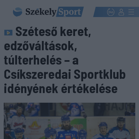
Széteső keret,
edzőváltások,
túlterhelés – a
Csíkszeredai Sportklub
idényének értékelése