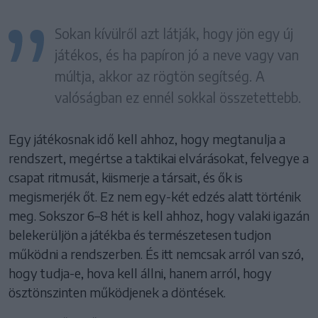
Sokan kívülről azt látják, hogy jön egy új
játékos, és ha papíron jó a neve vagy van
múltja, akkor az rögtön segítség. A
valóságban ez ennél sokkal összetettebb.
Egy játékosnak idő kell ahhoz, hogy megtanulja a
rendszert, megértse a taktikai elvárásokat, felvegye a
csapat ritmusát, kiismerje a társait, és ők is
megismerjék őt. Ez nem egy-két edzés alatt történik
meg. Sokszor 6–8 hét is kell ahhoz, hogy valaki igazán
belekerüljön a játékba és természetesen tudjon
működni a rendszerben. És itt nemcsak arról van szó,
hogy tudja-e, hova kell állni, hanem arról, hogy
ösztönszinten működjenek a döntések.