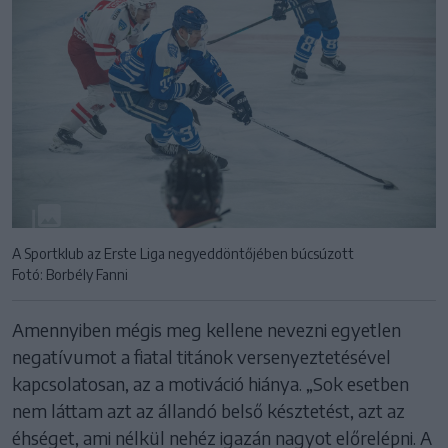
A Sportklub az Erste Liga negyeddöntőjében búcsúzott
Fotó: Borbély Fanni
Amennyiben mégis meg kellene nevezni egyetlen
negatívumot a fiatal titánok versenyeztetésével
kapcsolatosan, az a motiváció hiánya. „Sok esetben
nem láttam azt az állandó belső késztetést, azt az
éhséget, ami nélkül nehéz igazán nagyot előrelépni. A