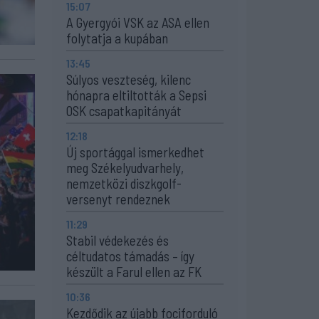
15:07
A Gyergyói VSK az ASA ellen
folytatja a kupában
13:45
Súlyos veszteség, kilenc
hónapra eltiltották a Sepsi
OSK csapatkapitányát
12:18
Új sportággal ismerkedhet
meg Székelyudvarhely,
nemzetközi diszkgolf-
versenyt rendeznek
11:29
Stabil védekezés és
céltudatos támadás – így
készült a Farul ellen az FK
10:36
Kezdődik az újabb fociforduló