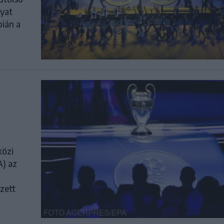
nyat
pián a
közi
A) az
zett