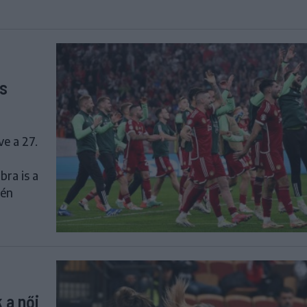
is
e a 27.
bra is a
tén
 a női