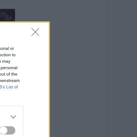
sonal or
ection to
ou may
 personal
out of the
 downstream
B’s List of