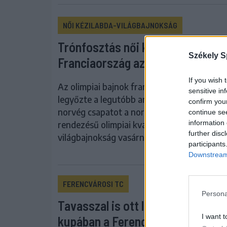
NŐI KÉZILABDA-VILÁGBAJNOKSÁG
Trónfosztás női kézi-vébén,
Székely S
Franciaország az aranyérmes
If you wish 
Az olimpiai bajnok francia válogatott 31–28
sensitive in
legyőzte a legutóbb aranyérmes, társházi
confirm you
norvég csapatot a norvég-dán-svéd közös
continue se
information 
rendezésű olimpiai kvalifikációs női kézilab
further disc
világbajnokság vasárnapi herningi fináléjáb
participants
Downstream 
FERENCVÁROSI TC
Persona
Tavasszal is ott lesz az európai
I want t
kupában a Ferencvárosi TC