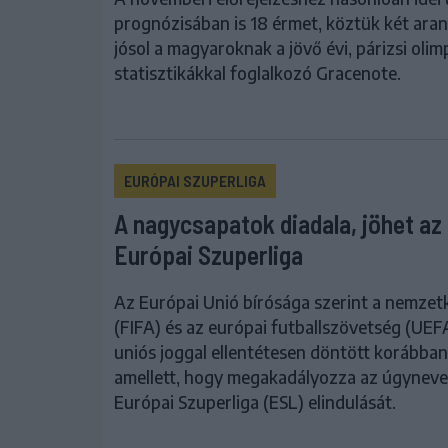
prognózisában is 18 érmet, köztük két ara
jósol a magyaroknak a jövő évi, párizsi olim
statisztikákkal foglalkozó Gracenote.
EURÓPAI SZUPERLIGA
A nagycsapatok diadala, jöhet az
Európai Szuperliga
Az Európai Unió bírósága szerint a nemzet
(FIFA) és az európai futballszövetség (UEF
uniós joggal ellentétesen döntött korábban
amellett, hogy megakadályozza az úgyneve
Európai Szuperliga (ESL) elindulását.