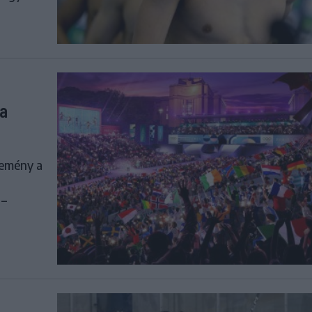
 a
semény a
 –