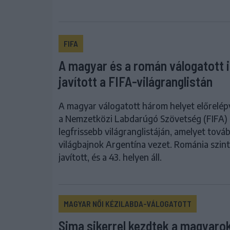
FIFA
A magyar és a román válogatott 
javított a FIFA-világranglistán
A magyar válogatott három helyet előrelépv
a Nemzetközi Labdarúgó Szövetség (FIFA)
legfrissebb világranglistáján, amelyet továb
világbajnok Argentína vezet. Románia szin
javított, és a 43. helyen áll.
MAGYAR NŐI KÉZILABDA-VÁLOGATOTT
Sima sikerrel kezdtek a magyarok