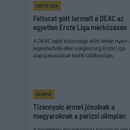
ERSTE LIGA
Féltucat gólt termelt a DEAC az
egyetlen Erste Liga mérkőzésen
A DEAC saját közönsége előtt simán nyert
Jegesmedvék ellen a jégkorong Erste Liga
alapszakaszának keddi találkozóján.
OLIMPIA
Tizennyolc érmet jósolnak a
magyaroknak a párizsi olimpián
A novemberi előrejelzéshez hasonlóan idei 