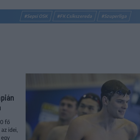
#Sepsi OSK
#FK Csíkszereda
#Szuperliga
mpián
a
30 fő
az idei,
 egy