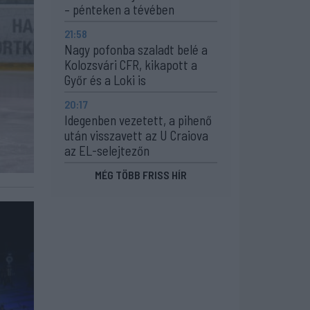
– pénteken a tévében
21:58
Nagy pofonba szaladt belé a
Kolozsvári CFR, kikapott a
Győr és a Loki is
20:17
Idegenben vezetett, a pihenő
után visszavett az U Craiova
az EL-selejtezőn
MÉG TÖBB FRISS HÍR