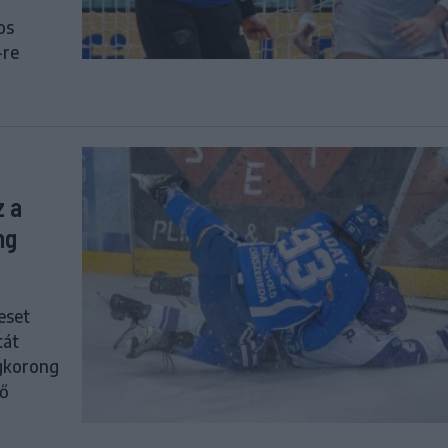
os
-re
z a
ng
eset
tát
gkorong
ző