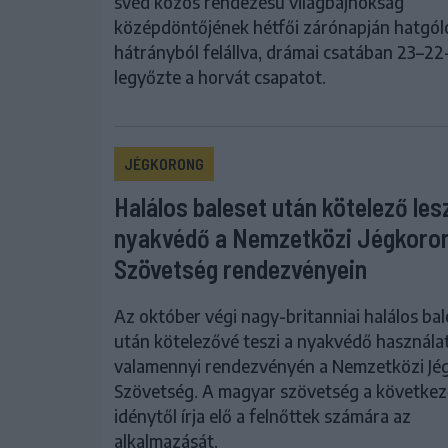
svéd közös rendezésű világbajnokság
középdöntőjének hétfői zárónapján hatgól
hátrányból felállva, drámai csatában 23–22
legyőzte a horvát csapatot.
JÉGKORONG
Halálos baleset után kötelező les
nyakvédő a Nemzetközi Jégkoro
Szövetség rendezvényein
Az október végi nagy-britanniai halálos bal
után kötelezővé teszi a nyakvédő használa
valamennyi rendezvényén a Nemzetközi Jé
Szövetség. A magyar szövetség a követke
idénytől írja elő a felnőttek számára az
alkalmazását.