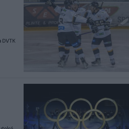
 a DVTK
utolsó