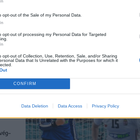
In
 a
o opt-out of the Sale of my Personal Data.
 mivel
In
i
első
to opt-out of processing my Personal Data for Targeted
ing.
pő
In
o opt-out of Collection, Use, Retention, Sale, and/or Sharing
ersonal Data that Is Unrelated with the Purposes for which it
lected.
Out
CONFIRM
i az
r
Data Deletion
Data Access
Privacy Policy
rvég–