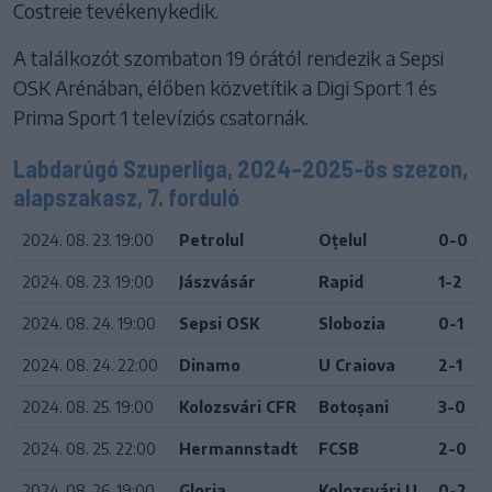
Costreie tevékenykedik.
A találkozót szombaton 19 órától rendezik a Sepsi
OSK Arénában, élőben közvetítik a Digi Sport 1 és
Prima Sport 1 televíziós csatornák.
Labdarúgó Szuperliga, 2024–2025-ös szezon,
alapszakasz, 7. forduló
2024. 08. 23. 19:00
Petrolul
Oțelul
0-0
2024. 08. 23. 19:00
Jászvásár
Rapid
1-2
2024. 08. 24. 19:00
Sepsi OSK
Slobozia
0-1
2024. 08. 24. 22:00
Dinamo
U Craiova
2-1
2024. 08. 25. 19:00
Kolozsvári CFR
Botoșani
3-0
2024. 08. 25. 22:00
Hermannstadt
FCSB
2-0
2024. 08. 26. 19:00
Gloria
Kolozsvári U
0-2