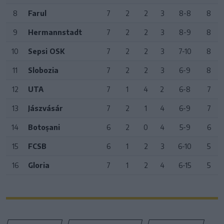
8
Farul
7
2
2
3
8-8
8
9
Hermannstadt
7
2
2
3
8-9
8
10
Sepsi OSK
7
2
2
3
7-10
8
11
Slobozia
7
2
2
3
6-9
8
12
UTA
7
1
4
2
6-8
7
13
Jászvásár
7
2
1
4
6-9
7
14
Botoșani
6
2
0
4
5-9
6
15
FCSB
6
1
2
3
6-10
5
16
Gloria
7
1
2
4
6-15
5