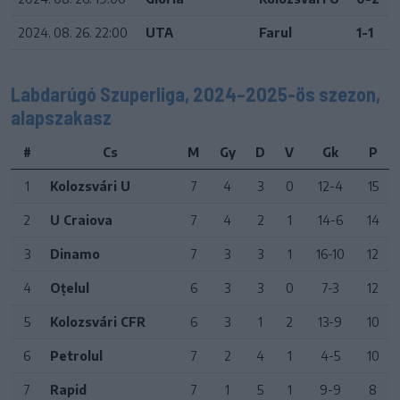
2024. 08. 26. 22:00
UTA
Farul
1-1
Labdarúgó Szuperliga, 2024–2025-ös szezon,
alapszakasz
#
Cs
M
Gy
D
V
Gk
P
1
Kolozsvári U
7
4
3
0
12-4
15
2
U Craiova
7
4
2
1
14-6
14
3
Dinamo
7
3
3
1
16-10
12
4
Oțelul
6
3
3
0
7-3
12
5
Kolozsvári CFR
6
3
1
2
13-9
10
6
Petrolul
7
2
4
1
4-5
10
7
Rapid
7
1
5
1
9-9
8