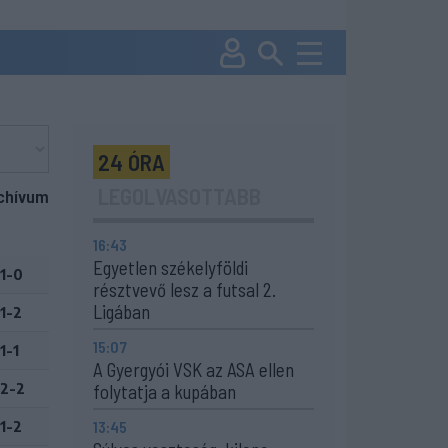
24 ÓRA
LEGOLVASOTTABB
chívum
16:43
Egyetlen székelyföldi
1-0
résztvevő lesz a futsal 2.
Ligában
1-2
15:07
1-1
A Gyergyói VSK az ASA ellen
2-2
folytatja a kupában
13:45
1-2