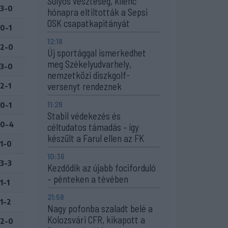
Súlyos veszteség, kilenc
3-0
hónapra eltiltották a Sepsi
OSK csapatkapitányát
0-1
12:18
2-0
Új sportággal ismerkedhet
meg Székelyudvarhely,
3-0
nemzetközi diszkgolf-
versenyt rendeznek
2-1
11:29
0-1
Stabil védekezés és
0-4
céltudatos támadás – így
készült a Farul ellen az FK
1-0
10:36
3-3
Kezdődik az újabb fociforduló
– pénteken a tévében
1-1
21:58
1-2
Nagy pofonba szaladt belé a
Kolozsvári CFR, kikapott a
2-0