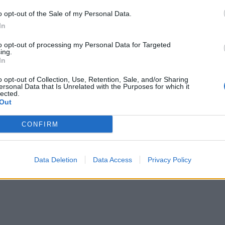
o opt-out of the Sale of my Personal Data.
Sepsiszentgyörgyi Sepsi OSK
In
to opt-out of processing my Personal Data for Targeted
ing.
In
o opt-out of Collection, Use, Retention, Sale, and/or Sharing
ersonal Data that Is Unrelated with the Purposes for which it
lected.
Out
CONFIRM
Data Deletion
Data Access
Privacy Policy