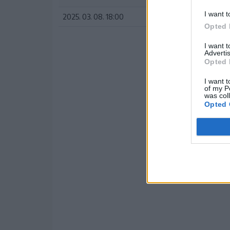
I want t
2025. 03. 08. 18:00
Petrolul Ploiești
Opted 
I want 
Advertis
Opted 
I want t
of my P
was col
Opted 