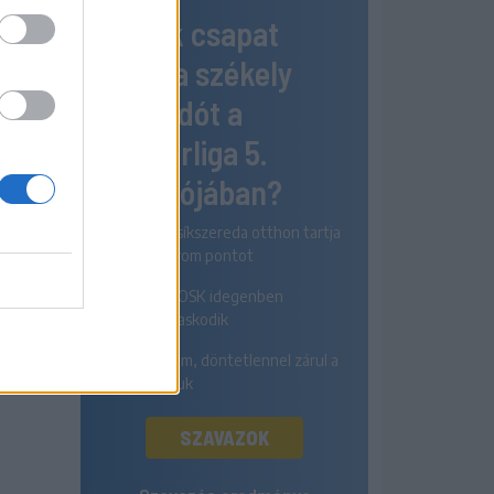
Melyik csapat
1-0
nyeri a székely
rangadót a
Szuperliga 5.
fordulójában?
Az FK Csíkszereda otthon tartja
mindhárom pontot
A Sepsi OSK idegenben
diadalmaskodik
Egyik sem, döntetlennel zárul a
párharcuk
SZAVAZOK