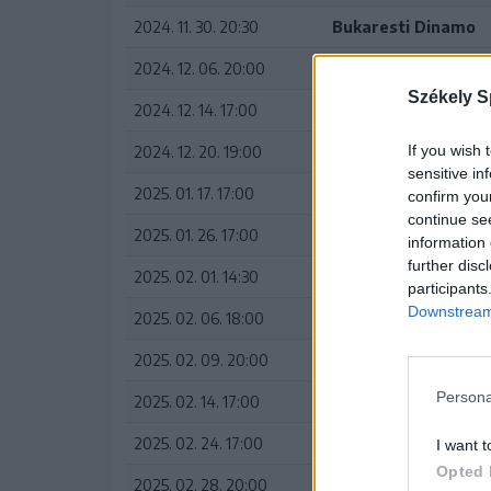
2024. 11. 30. 20:30
Bukaresti Dinamo
2024. 12. 06. 20:00
Sepsiszentgyörgyi 
Székely S
2024. 12. 14. 17:00
Universitatea Craio
If you wish 
2024. 12. 20. 19:00
Sepsiszentgyörgyi 
sensitive in
2025. 01. 17. 17:00
Unirea Slobozia
confirm you
continue se
2025. 01. 26. 17:00
Sepsiszentgyörgyi 
information 
further disc
2025. 02. 01. 14:30
FC Botoșani
participants
Downstream 
2025. 02. 06. 18:00
Sepsiszentgyörgyi 
2025. 02. 09. 20:00
FCSB
Persona
2025. 02. 14. 17:00
Sepsiszentgyörgyi 
2025. 02. 24. 17:00
Aradi UTA
I want t
Opted 
2025. 02. 28. 20:00
Sepsiszentgyörgyi 