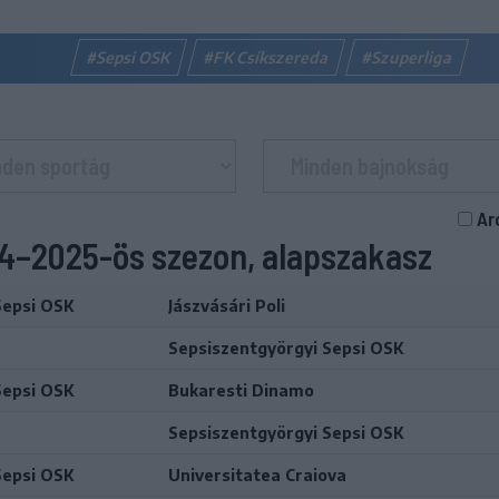
#Sepsi OSK
#FK Csíkszereda
#Szuperliga
Ar
24–2025-ös szezon, alapszakasz
Sepsi OSK
Jászvásári Poli
Sepsiszentgyörgyi Sepsi OSK
Sepsi OSK
Bukaresti Dinamo
Sepsiszentgyörgyi Sepsi OSK
Sepsi OSK
Universitatea Craiova