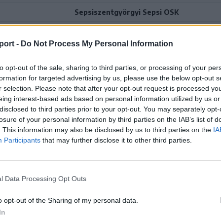
Sepsiszentgyörgyi Sepsi OSK
Sepsi OSK
Bukaresti Rapid
port -
Do Not Process My Personal Information
va
Sepsiszentgyörgyi Sepsi OSK
to opt-out of the sale, sharing to third parties, or processing of your per
Sepsi OSK
Kolozsvári U
formation for targeted advertising by us, please use the below opt-out s
Sepsiszentgyörgyi Sepsi OSK
r selection. Please note that after your opt-out request is processed y
eing interest-based ads based on personal information utilized by us or
Sepsi OSK
Galaci Oțelul
disclosed to third parties prior to your opt-out. You may separately opt-
losure of your personal information by third parties on the IAB’s list of
Sepsiszentgyörgyi Sepsi OSK
. This information may also be disclosed by us to third parties on the
IA
Participants
that may further disclose it to other third parties.
Sepsi OSK
Konstancai Farul
Sepsiszentgyörgyi Sepsi OSK
l Data Processing Opt Outs
Sepsi OSK
FC Hermannstadt
Sepsiszentgyörgyi Sepsi OSK
o opt-out of the Sharing of my personal data.
In
Sepsi OSK
Kolozsvári CFR