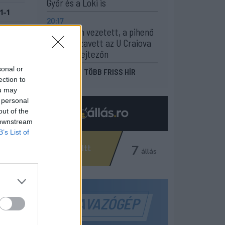
Győr és a Loki is
1-1
20:17
Idegenben vezetett, a pihenő
2-0
után visszavett az U Craiova
2-1
az EL-selejtezőn
sonal or
0-0
MÉG TÖBB FRISS HÍR
ection to
3-2
ou may
 personal
2-0
out of the
 downstream
0-0
B’s List of
1-0
3-0
2-3
SZAVAZÓGÉP
1-2
1-1