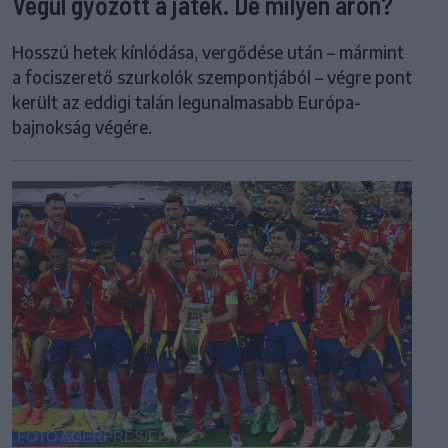
Végül győzött a játék. De milyen áron?
Hosszú hetek kínlódása, vergődése után – mármint
a fociszerető szurkolók szempontjából – végre pont
került az eddigi talán legunalmasabb Európa-
bajnokság végére.