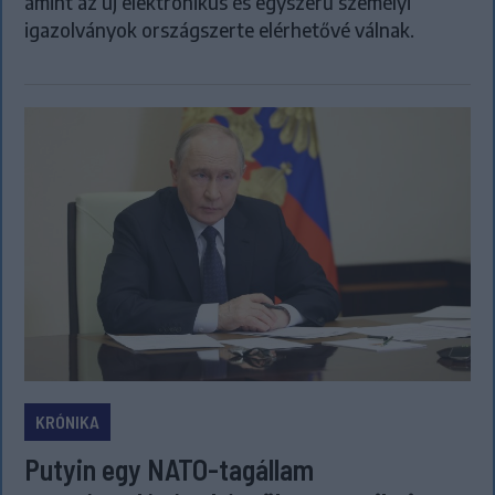
amint az új elektronikus és egyszerű személyi
igazolványok országszerte elérhetővé válnak.
KRÓNIKA
Putyin egy NATO-tagállam