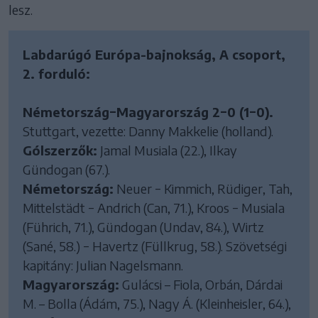
lesz.
Labdarúgó Európa-bajnokság, A csoport,
2. forduló:
Németország−Magyarország 2−0 (1−0).
Stuttgart, vezette: Danny Makkelie (holland).
Gólszerzők:
Jamal Musiala (22.), Ilkay
Gündogan (67.).
Németország:
Neuer − Kimmich, Rüdiger, Tah,
Mittelstädt − Andrich (Can, 71.), Kroos − Musiala
(Führich, 71.), Gündogan (Undav, 84.), Wirtz
(Sané, 58.) − Havertz (Füllkrug, 58.). Szövetségi
kapitány: Julian Nagelsmann.
Magyarország:
Gulácsi – Fiola, Orbán, Dárdai
M. – Bolla (Ádám, 75.), Nagy Á. (Kleinheisler, 64.),