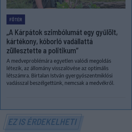
FŐTÉR
„A Kárpátok szimbólumát egy gyűlölt,
kártékony, kóborló vadállattá
züllesztette a politikum”
A medveproblémára egyetlen valódi megoldás
létezik, az állomány visszalövése az optimális
létszámra. Birtalan István gyergyószentmiklósi
vadásszal beszélgettünk, nemcsak a medvékről.
EZ IS ÉRDEKELHETI