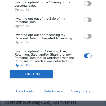
I want to opt-out of the Sharing of my
personal data.
Opted In
I want to opt-out of the Sale of my
Personal Data.
Opted In
I want to opt-out of processing my
Personal Data for Targeted Advertising.
Opted In
I want to opt-out of Collection, Use,
Retention, Sale, and/or Sharing of my
Personal Data that Is Unrelated with the
Purposes for which it was collected.
Opted Out
Súlyos veszteség, kilenc hónapra
CONFIRM
eltiltották a Sepsi OSK
csapatkapitányát
Data Deletion
Data Access
Privacy Policy
Végleges döntést hozott a lausanne-i Nemzetközi
Sportdöntőbíróság (CAS) Cosmin Matei