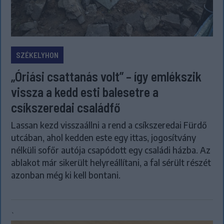
SZÉKELYHON
„Óriási csattanás volt” – így emlékszik
vissza a kedd esti balesetre a
csíkszeredai családfő
Lassan kezd visszaállni a rend a csíkszeredai Fürdő
utcában, ahol kedden este egy ittas, jogosítvány
nélküli sofőr autója csapódott egy családi házba. Az
ablakot már sikerült helyreállítani, a fal sérült részét
azonban még ki kell bontani.
`