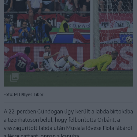
Fotó: MTI/Illyés Tibor
A 22. percben Gündogan úgy került a labda birtokába
a tizenhatoson belül, hogy felborította Orbánt, a
visszagurított labda után Musiala lövése Fiola lábáról
a lécre pattant, onnan a kapuba.