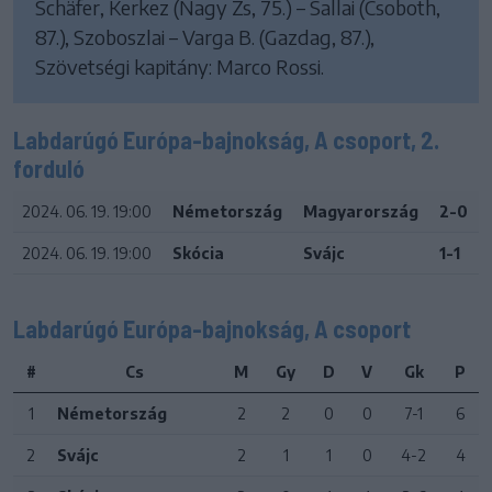
Schäfer, Kerkez (Nagy Zs, 75.) – Sallai (Csoboth,
87.), Szoboszlai – Varga B. (Gazdag, 87.),
Szövetségi kapitány: Marco Rossi.
Labdarúgó Európa-bajnokság, A csoport, 2.
forduló
2024. 06. 19. 19:00
Németország
Magyarország
2-0
2024. 06. 19. 19:00
Skócia
Svájc
1-1
Labdarúgó Európa-bajnokság, A csoport
#
Cs
M
Gy
D
V
Gk
P
1
Németország
2
2
0
0
7-1
6
2
Svájc
2
1
1
0
4-2
4