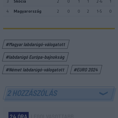
3
Skócia
2
0
1
1
2-6
1
4
Magyarország
2
0
0
2
1-5
0
#Magyar labdarúgó-válogatott
#labdarúgó Európa-bajnokság
#Német labdarúgó-válogatott
#EURO 2024
2 HOZZÁSZÓLÁS
24 ÓRA
LEGOLVASOTTABB