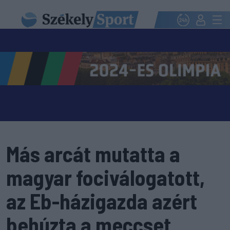
Más arcát mutatta a
magyar fociválogatott,
az Eb-házigazda azért
behúzta a meccset