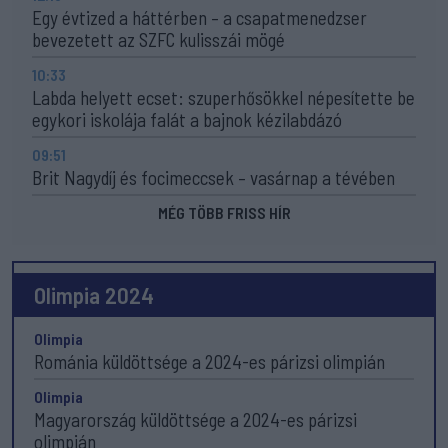
Egy évtized a háttérben – a csapatmenedzser
bevezetett az SZFC kulisszái mögé
10:33
Labda helyett ecset: szuperhősökkel népesítette be
egykori iskolája falát a bajnok kézilabdázó
09:51
Brit Nagydíj és focimeccsek – vasárnap a tévében
MÉG TÖBB FRISS HÍR
Olimpia 2024
Olimpia
Románia küldöttsége a 2024-es párizsi olimpián
Olimpia
Magyarország küldöttsége a 2024-es párizsi
olimpián