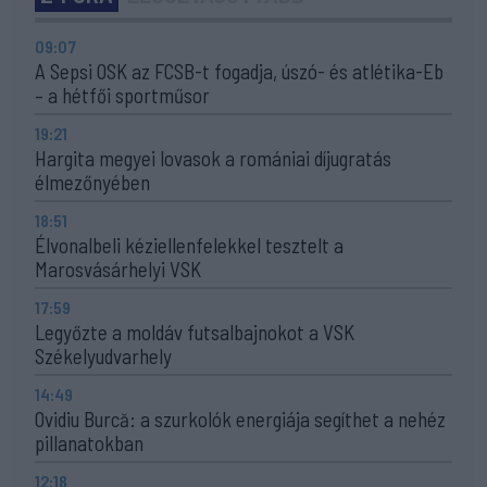
09:07
A Sepsi OSK az FCSB-t fogadja, úszó- és atlétika-Eb
– a hétfői sportműsor
19:21
Hargita megyei lovasok a romániai díjugratás
élmezőnyében
18:51
Élvonalbeli kéziellenfelekkel tesztelt a
Marosvásárhelyi VSK
17:59
Legyőzte a moldáv futsalbajnokot a VSK
Székelyudvarhely
14:49
Ovidiu Burcă: a szurkolók energiája segíthet a nehéz
pillanatokban
12:18