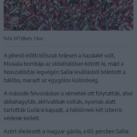
Fotó: MTI/Illyés Tibor
A pihenő előtti időszak teljesen a hazaiaké volt,
Musiala bombája az oldalhálóban kötött ki, majd a
hosszabbítás legvégén Sallai lesállásból bólintott a
hálóba, maradt az egygólos különbség.
A második felvonásban a németek ott folytatták, ahol
abbahagyták, aktívabbak voltak, nyomás alatt
tartották Gulácsi kapuját, a hálóőrnek két ízben is
védenie kellett.
Azért éledezett a magyar gárda, a 60. percben Sallai