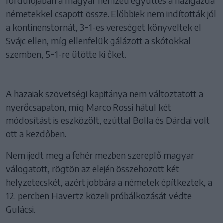
fordulójában a magyar nemzeti együttes a házigazda
németekkel csapott össze. Előbbiek nem indították jól
a kontinenstornát, 3−1-es vereséget könyveltek el
Svájc ellen, míg ellenfelük gálázott a skótokkal
szemben, 5−1-re ütötte ki őket.
A hazaiak szövetségi kapitánya nem változtatott a
nyerőcsapaton, míg Marco Rossi hátul két
módosítást is eszközölt, ezúttal Bolla és Dárdai volt
ott a kezdőben.
Nem ijedt meg a fehér mezben szereplő magyar
válogatott, rögtön az elején összehozott két
helyzetecskét, azért jobbára a németek építkeztek, a
12. percben Havertz közeli próbálkozását védte
Gulácsi.