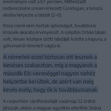
eredményes volt a 67. percben, Mittelstadt
centerezésére üresen érkezett Gündogan, a hosszú
alsóba helyezte a labdát (2–0).
Rossi cseréi nem hoztak újdonságot, továbbra is
Krossék akarata érvényesült. A szépítés Orbán lábán
volt, Neuer középre ütött labdáját küldte a kapura, a
gólvonalról Kimmich vágta ki.
A németek ezzel biztosan ott lesznek a
kieséses szakaszban, míg a magyarok a
második Eb-vereséggel nagyon nehéz
helyzetbe kerültek, de azért van még
kevés esély, hogy ők is továbbjussanak.
A csoportkör zárófordulóját vasárnap 22 órától
játsszák, ekkor a magyar együttes ellenfele Skócia