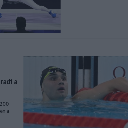
aradt a
 200
ben a