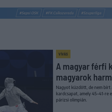
#Sepsi OSK
#FK Csíkszereda
#Szuperliga
VÍVÁS
A magyar férfi k
magyarok harm
Nagyot küzdött, de nem bírt 
kardcsapat, amely 45–41-re el
párizsi olimpián.