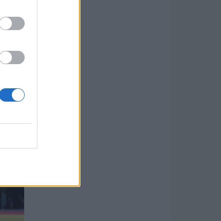
ünk
sem.