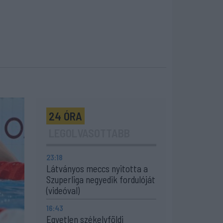
24 ÓRA
LEGOLVASOTTABB
23:18
Látványos meccs nyitotta a
Szuperliga negyedik fordulóját
(videóval)
16:43
Egyetlen székelyföldi