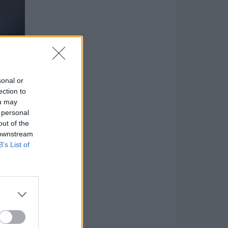
sonal or
ection to
ou may
 personal
out of the
 downstream
B’s List of