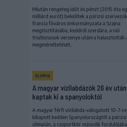
Miután rengeteg időt és pénzt (2015 óta e
milliárd eurót) beleöltek a párizsi szervezők
francia főváros önkormányzata a Szajna
megtisztításába, keddről szerdára, a női
triatlonosok versenye utánra halasztották a
megmérettetését.
OLIMPIA
A magyar vízilabdázók 26 év után
kaptak ki a spanyoloktól
A magyar férfi vízilabda-válogatott 10-7-re
kikapott kedden Spanyolországtól a párizsi
olimpián, a csoportkör második fordulójába