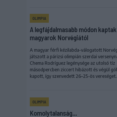
OLIMPIA
A legfájdalmasabb módon kaptak 
magyarok Norvégiától
A magyar férfi kézilabda-válogatott Norvég
játszott a párizsi olimpián szerdai versenyn
Chema Rodríguez legénysége az utolsó tíz
másodpercben ziccert hibázott és végül gól
kapott, így szenvedett 26–25-ös vereséget.
OLIMPIA
Komolytalanság…