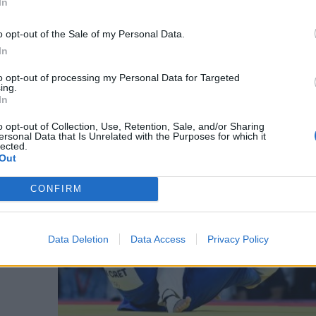
In
o opt-out of the Sale of my Personal Data.
In
k Párizsban. Szinte egyetlen sportág sincs, amelyben öröm
számítottak. Mint ahogy valószínűleg a sportági vezetők 
to opt-out of processing my Personal Data for Targeted
ing.
In
o opt-out of Collection, Use, Retention, Sale, and/or Sharing
ersonal Data that Is Unrelated with the Purposes for which it
lected.
Out
Tóth
CONFIRM
Data Deletion
Data Access
Privacy Policy
kőzésén