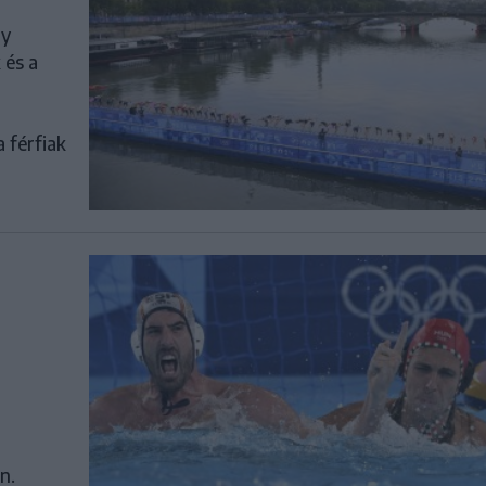
gy
 és a
 férfiak
n.