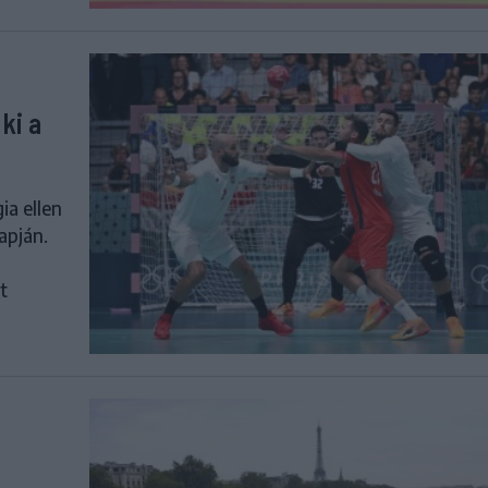
ki a
ia ellen
apján.
t