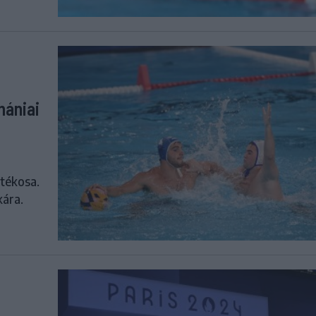
mániai
tékosa.
kára.