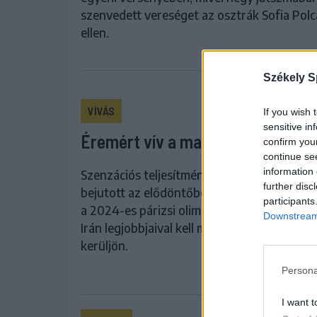
szenvedett vereséget az osztrák Sofia Pol
ellen.
Székely S
VÍVÁS
If you wish 
sensitive in
Éremért vív a magyar férfi kardc
confirm you
continue se
information 
Szenzációs teljesítménnyel, az olaszokat l
further disc
bejutott az elődöntőbe a magyar a férfi ka
participants
a 2024-es párizsi olimpián, ahol szerdán d
Downstream 
Irán legjobbjaival kell megküzdenie, hogy a 
kerüljön.
Persona
I want t