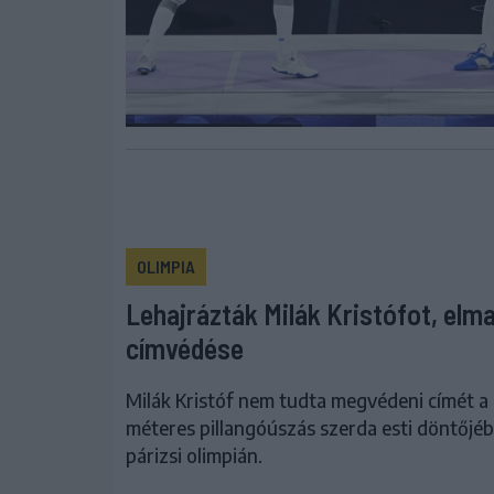
OLIMPIA
Lehajrázták Milák Kristófot, elm
címvédése
Milák Kristóf nem tudta megvédeni címét a
méteres pillangóúszás szerda esti döntőjé
párizsi olimpián.