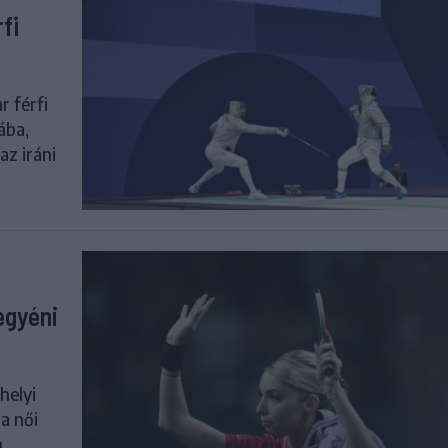
fi
r férfi
ába,
az iráni
egyéni
helyi
ia női
n