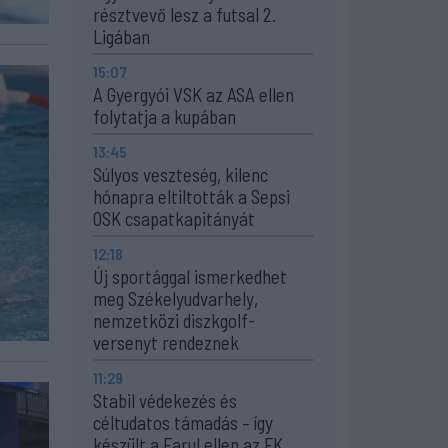
résztvevő lesz a futsal 2.
Ligában
15:07
A Gyergyói VSK az ASA ellen
folytatja a kupában
13:45
Súlyos veszteség, kilenc
hónapra eltiltották a Sepsi
OSK csapatkapitányát
12:18
Új sportággal ismerkedhet
meg Székelyudvarhely,
nemzetközi diszkgolf-
versenyt rendeznek
11:29
Stabil védekezés és
céltudatos támadás – így
készült a Farul ellen az FK