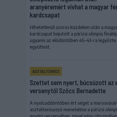
aranyéremért vívhat a magyar fér
kardcsapat
Hihetetlenül szoros küzdelem után a magya
kardcsapat bejutott a párizsi olimpia fináléj
ugyanis az elődöntőben 45–43-ra legyőzte 
együttest.
ASZTALITENISZ
Szettet sem nyert, búcsúzott az 
versenytől Szőcs Bernadette
A nyolcaddöntőben ért véget a marosvásár
asztaliteniszező menetelése a párizsi olimp
egyéni versenyében, mivel négy játszmába