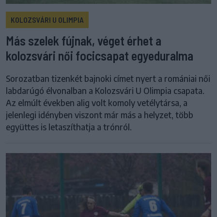
KOLOZSVÁRI U OLIMPIA
Más szelek fújnak, véget érhet a
kolozsvári női focicsapat egyeduralma
Sorozatban tizenkét bajnoki címet nyert a romániai női
labdarúgó élvonalban a Kolozsvári U Olimpia csapata.
Az elmúlt években alig volt komoly vetélytársa, a
jelenlegi idényben viszont már más a helyzet, több
együttes is letaszíthatja a trónról.