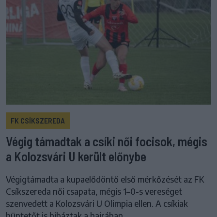
FK CSÍKSZEREDA
Végig támadtak a csíki női focisok, mégis
a Kolozsvári U került előnybe
Végigtámadta a kupaelődöntő első mérkőzését az FK
Csíkszereda női csapata, mégis 1–0-s vereséget
szenvedett a Kolozsvári U Olimpia ellen. A csíkiak
büntetőt is hibáztak a hajrában.