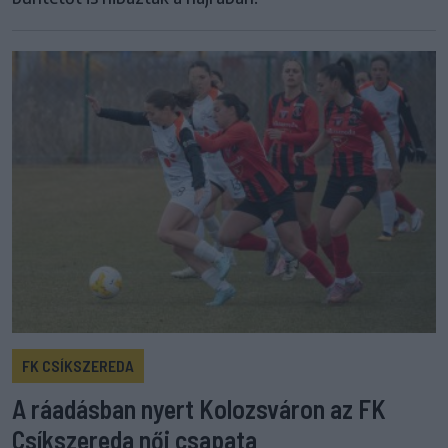
FK CSÍKSZEREDA
A ráadásban nyert Kolozsváron az FK
Csíkszereda női csapata