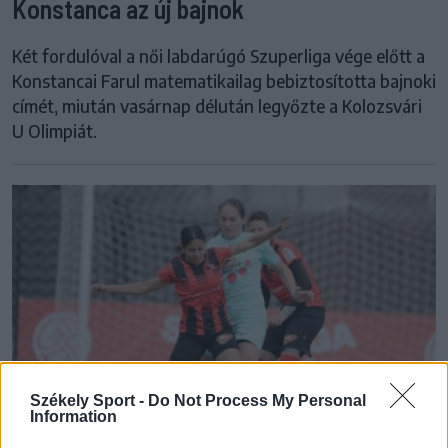
Konstanca az új bajnok
Két fordulóval a női labdarúgó Szuperliga vége előtt a
Konstancai Farul matematikailag bebiztosította bajnoki
címét, miután vasárnap délután legyőzte a Kolozsvári
U Olimpiát.
Székely Sport -
Do Not Process My Personal
Information