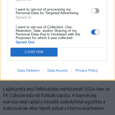
I want to opt-out of processing my
Personal Data for Targeted Advertising.
Opted In
I want to opt-out of Collection, Use,
Retention, Sale, and/or Sharing of my
Personal Data that Is Unrelated with the
Purposes for which it was collected.
Opted Out
FK CSÍKSZEREDA
CONFIRM
Legyőzte a címvédő kolozsváriakat
felkészülési meccsen az FK Csíkszereda
Data Deletion
Data Access
Privacy Policy
női együttese
Lejátszotta első felkészülési mérkőzését 2024-ben az
FK Csíkszereda női futballcsapata. A bajnokság
március eleji rajtjára készülő székelyföldi együttes a
kolozsváriak ellen lépett pályára Marosvásárhelyen.