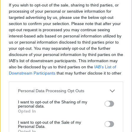
If you wish to opt-out of the sale, sharing to third parties, or
processing of your personal or sensitive information for
FK CSÍKSZEREDA
targeted advertising by us, please use the below opt-out
section to confirm your selection. Please note that after your
Az FK Csíkszereda lányai nem tudták
opt-out request is processed you may continue seeing
bevenni a címvédő kapuját
interest-based ads based on personal information utilized by
us or personal information disclosed to third parties prior to
your opt-out. You may separately opt-out of the further
Mezőnyjátékban egyenlő ellenfele volt az FK
disclosure of your personal information by third parties on the
Csíkszereda a címvédő Kolozsvárnak szombat délután
IAB’s list of downstream participants. This information may
a női labdarúgó élvonalbeli bajnokság rájátszásában, a
also be disclosed by us to third parties on the
IAB’s List of
helyzeteit jobban kihasználó vendégek három ponttal
Downstream Participants
that may further disclose it to other
third parties.
távoztak Székelyföldről.
Personal Data Processing Opt Outs
I want to opt-out of the Sharing of my
personal data.
Opted In
I want to opt-out of the Sale of my
Personal Data.
Opted In