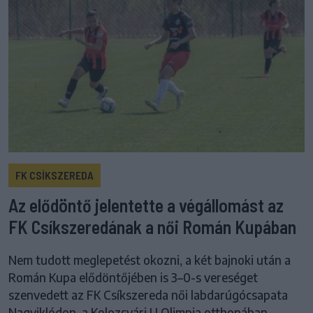
FK CSÍKSZEREDA
Az elődöntő jelentette a végállomást az
FK Csíkszeredának a női Román Kupában
Nem tudott meglepetést okozni, a két bajnoki után a
Román Kupa elődöntőjében is 3–0-s vereséget
szenvedett az FK Csíkszereda női labdarúgócsapata
Nagyiklódon, a Kolozsvári U Olimpia otthonában.