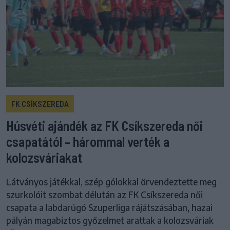
FK CSÍKSZEREDA
Húsvéti ajándék az FK Csíkszereda női
csapatától – hárommal verték a
kolozsváriakat
Látványos játékkal, szép gólokkal örvendeztette meg
szurkolóit szombat délután az FK Csíkszereda női
csapata a labdarúgó Szuperliga rájátszásában, hazai
pályán magabiztos győzelmet arattak a kolozsváriak