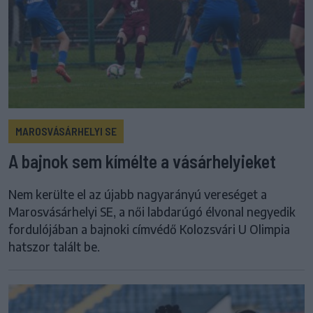
MAROSVÁSÁRHELYI SE
A bajnok sem kímélte a vásárhelyieket
Nem kerülte el az újabb nagyarányú vereséget a
Marosvásárhelyi SE, a női labdarúgó élvonal negyedik
fordulójában a bajnoki címvédő Kolozsvári U Olimpia
hatszor talált be.