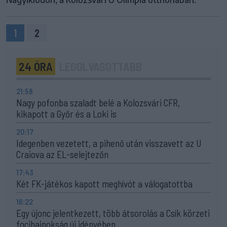
1
2
24 ÓRA
LEGOLVASOTTABB
21:58
Nagy pofonba szaladt belé a Kolozsvári CFR,
kikapott a Győr és a Loki is
20:17
Idegenben vezetett, a pihenő után visszavett az U
Craiova az EL-selejtezőn
17:43
Két FK-játékos kapott meghívót a válogatottba
16:22
Egy újonc jelentkezett, több átsorolás a Csík körzeti
focibajnokság új idényében