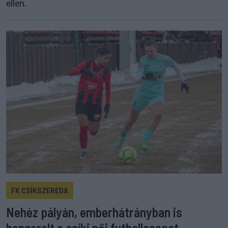
ellen.
FK CSÍKSZEREDA
Nehéz pályán, emberhátrányban is
hengerelt a csíki női futballcsapat