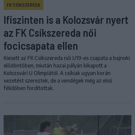
FK CSÍKSZEREDA
Ifiszinten is a Kolozsvár nyert
az FK Csíkszereda női
focicsapata ellen
Kiesett az FK Csíkszereda női U19-es csapata a bajnoki
elődöntőben, miután hazai pályán kikapott a
Kolozsvári U Olimpiától. A csíkiak ugyan korán
vezetést szereztek, de a vendégek még az első
félidőben fordítottak.