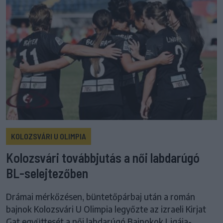
KOLOZSVÁRI U OLIMPIA
Kolozsvári továbbjutás a női labdarúgó
BL-selejtezőben
Drámai mérkőzésen, büntetőpárbaj után a román
bajnok Kolozsvári U Olimpia legyőzte az izraeli Kirjat
Gat együttesét a női labdarúgó Bajnokok Ligája-