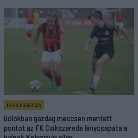
FK CSÍKSZEREDA
Gólokban gazdag meccsen mentett
pontot az FK Csíkszereda lánycsapata a
bajnok Kolozsvár ellen