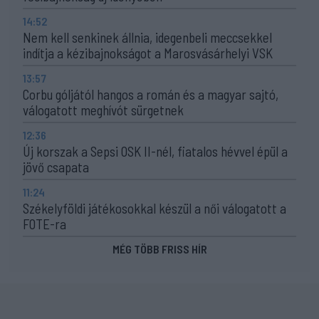
14:52
Nem kell senkinek állnia, idegenbeli meccsekkel
indítja a kézibajnokságot a Marosvásárhelyi VSK
13:57
Corbu góljától hangos a román és a magyar sajtó,
válogatott meghívót sürgetnek
12:36
Új korszak a Sepsi OSK II-nél, fiatalos hévvel épül a
jövő csapata
11:24
Székelyföldi játékosokkal készül a női válogatott a
FOTE-ra
MÉG TÖBB FRISS HÍR