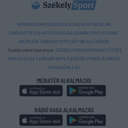
IMPRESSZUM
|
SZERZŐI JOGOK
|
ADATVÉDELMI
TÁJÉKOZTATÓ
|
HOZZÁSZÓLÁSI SZABÁLYZAT
|
COOKIE-
KEZELÉSI TÁJÉKOZTATÓ
|
SÜTIBEÁLLÍTÁSOK
További online kiadványok:
SZÉKELYHON
|
KRÓNIKA
|
FŐTÉR
|
NŐILEG
|
LIGET
|
BIHARI NAPLÓ
|
ERDÉLYI NAPLÓ
|
RÁDIÓ
GAGA
|
JÓÁLLÁS
MÉDIATÉR ALKALMAZÁS
RÁDIÓ GAGA ALKALMAZÁS