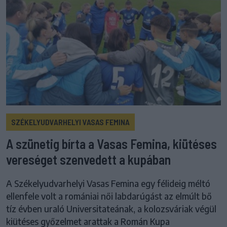
SZÉKELYUDVARHELYI VASAS FEMINA
A szünetig bírta a Vasas Femina, kiütéses
vereséget szenvedett a kupában
A Székelyudvarhelyi Vasas Femina egy félideig méltó
ellenfele volt a romániai női labdarúgást az elmúlt bő
tíz évben uraló Universitateának, a kolozsváriak végül
kiütéses győzelmet arattak a Román Kupa