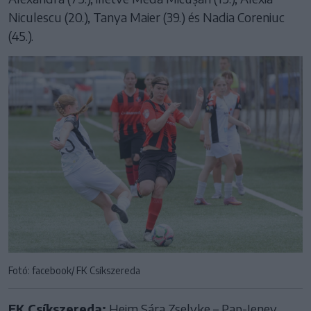
Niculescu (20.), Tanya Maier (39.) és Nadia Coreniuc
(45.).
Fotó: facebook/ FK Csíkszereda
FK Csíkszereda:
Heim Sára Zselyke – Pap-Ieney