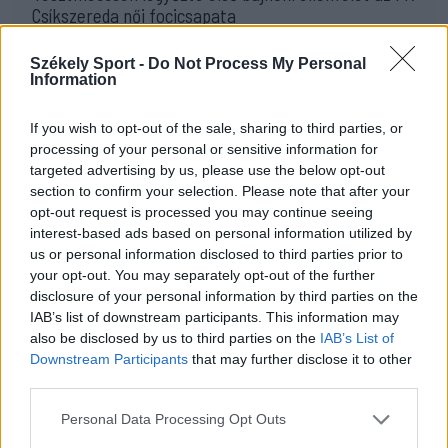
Csíkszereda női focicsapata
13:16
Székely Sport -
Do Not Process My Personal
Otthon kapott ki az újonctól a Marosvásárhelyi ASA,
Information
a Steaua sem tudott nyerni
If you wish to opt-out of the sale, sharing to third parties, or
10:41
processing of your personal or sensitive information for
Kulcsjátékosok nélkül készül a Farul az FK
targeted advertising by us, please use the below opt-out
Csíkszereda ellen
section to confirm your selection. Please note that after your
10:24
opt-out request is processed you may continue seeing
Aranyérmek sokaságával tért haza Kőszegről a
interest-based ads based on personal information utilized by
Godako
us or personal information disclosed to third parties prior to
your opt-out. You may separately opt-out of the further
09:46
disclosure of your personal information by third parties on the
A tengerparton játszik az FK Csíkszereda – a
IAB’s list of downstream participants. This information may
szombati sportműsor
also be disclosed by us to third parties on the
IAB’s List of
Downstream Participants
that may further disclose it to other
23:18
third parties.
Látványos meccs nyitotta a Szuperliga negyedik
fordulóját (videóval)
Personal Data Processing Opt Outs