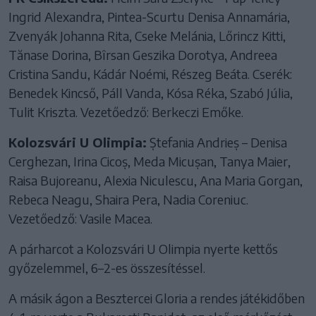
Ingrid Alexandra, Pintea-Scurtu Denisa Annamária,
Zvenyák Johanna Rita, Cseke Melánia, Lőrincz Kitti,
Tănase Dorina, Bîrsan Geszika Dorotya, Andreea
Cristina Sandu, Kádár Noémi, Részeg Beáta. Cserék:
Benedek Kincső, Páll Vanda, Kósa Réka, Szabó Júlia,
Tulit Kriszta. Vezetőedző: Berkeczi Emőke.
Kolozsvári U Olimpia:
Ștefania Andrieș – Denisa
Cerghezan, Irina Cicoș, Meda Micușan, Tanya Maier,
Raisa Bujoreanu, Alexia Niculescu, Ana Maria Gorgan,
Rebeca Neagu, Shaira Pera, Nadia Coreniuc.
Vezetőedző: Vasile Macea.
A párharcot a Kolozsvári U Olimpia nyerte kettős
győzelemmel, 6–2-es összesítéssel.
A másik ágon a Besztercei Gloria a rendes játékidőben