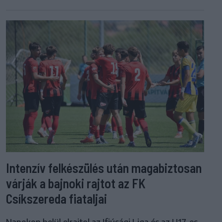
Intenzív felkészülés után magabiztosan
várják a bajnoki rajtot az FK
Csíkszereda fiataljai
Napokon belül elrajtol az Ifjúsági Liga és az U17-es