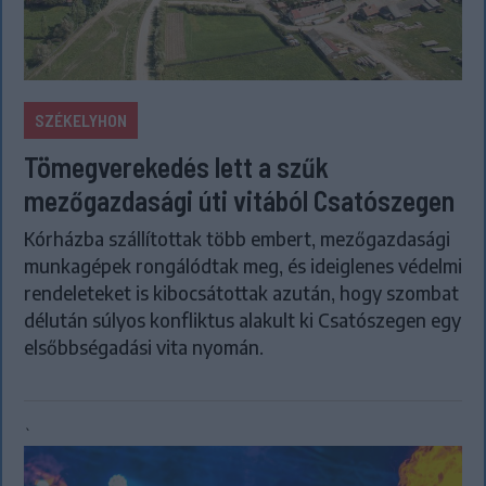
SZÉKELYHON
Tömegverekedés lett a szűk
mezőgazdasági úti vitából Csatószegen
Kórházba szállítottak több embert, mezőgazdasági
munkagépek rongálódtak meg, és ideiglenes védelmi
rendeleteket is kibocsátottak azután, hogy szombat
délután súlyos konfliktus alakult ki Csatószegen egy
elsőbbségadási vita nyomán.
`