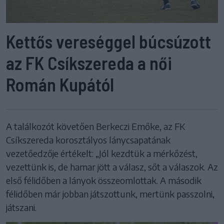
Kettős vereséggel búcsúzott
az FK Csíkszereda a női
Román Kupától
A találkozót követően Berkeczi Emőke, az FK
Csíkszereda korosztályos lánycsapatának
vezetőedzője értékelt: „Jól kezdtük a mérkőzést,
vezettünk is, de hamar jött a válasz, sőt a válaszok. Az
első félidőben a lányok összeomlottak. A második
félidőben már jobban játszottunk, mertünk passzolni,
játszani.