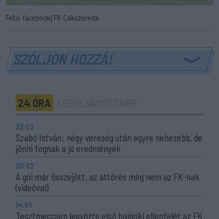
Fotó: facebook/ FK Csíkszereda
SZÓLJON HOZZÁ!
24 ÓRA
LEGOLVASOTTABB
22:03
Szabó István: négy vereség után egyre nehezebb, de
jönni fognak a jó eredmények
20:52
A gól már összejött, az áttörés még nem az FK-nak
(videóval)
14:55
Tesztmeccsen legyőzte első bajnoki ellenfelét az FK