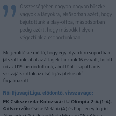
Összességében nagyon-nagyon büszke
vagyok a lányokra, elsősorban azért, hogy
bejutottunk a play-offba, másodsorban
pedig azért, hogy második helyen
végeztünk a csoportunkban.
Megemlítésre méltó, hogy egy olyan korcsoportban
játszottunk, ahol az átlagéletkorunk 16 év volt, holott
mi az U19-ben indultunk, ahol több csapatban is
visszajátszottak az első ligás játékosok” –
fogalmazott.
Női Ifjúsági Liga, elődöntő, visszavágó:
FK Csíkszereda–Kolozsvári U Olimpia 2–4 (1–4).
Gólszerzők:
Cseke Melánia (4.) és Pap-Ieney Ingrid
Alexandra (75.), illetve Meda Micușan (15.), Alexia