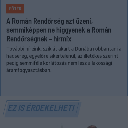
FŐTÉR
A Román Rendőrség azt üzeni,
semmiképpen ne higgyenek a Román
Rendőrségnek – hírmix
További híreink: sziklát akart a Dunába robbantani a
hadsereg, egyelőre sikertelenül, az illetékes szerint
pedig semmiféle korlátozás nem lesz a lakossági
áramfogyasztásban.
EZ IS ÉRDEKELHETI