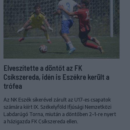
Elveszítette a döntőt az FK
Csíkszereda, idén is Eszékre került a
trófea
Az NK Eszék sikerével zárult az U17-es csapatok
számára kiírt IX. Székelyföld Ifjúsági Nemzetközi
Labdarúgó Torna, miután a döntőben 2–1-re nyert
a házigazda FK Csíkszereda ellen.