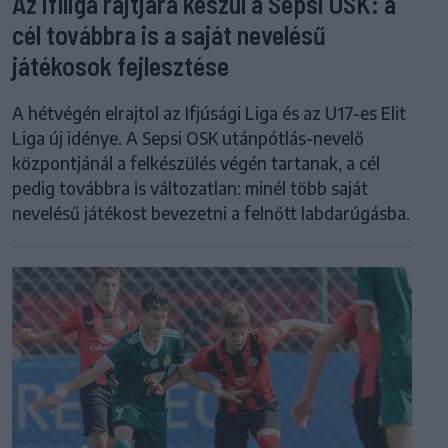
Az ifiliga rajtjára készül a Sepsi OSK: a
cél továbbra is a saját nevelésű
játékosok fejlesztése
A hétvégén elrajtol az Ifjúsági Liga és az U17-es Elit
Liga új idénye. A Sepsi OSK utánpótlás-nevelő
központjánál a felkészülés végén tartanak, a cél
pedig továbbra is változatlan: minél több saját
nevelésű játékost bevezetni a felnőtt labdarúgásba.