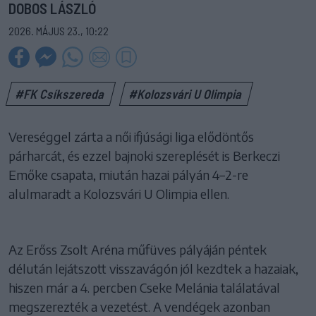
DOBOS LÁSZLÓ
2026. MÁJUS 23., 10:22
#FK Csíkszereda
#Kolozsvári U Olimpia
Vereséggel zárta a női ifjúsági liga elődöntős
párharcát, és ezzel bajnoki szereplését is Berkeczi
Emőke csapata, miután hazai pályán 4–2-re
alulmaradt a Kolozsvári U Olimpia ellen.
Az Erőss Zsolt Aréna műfüves pályáján péntek
délután lejátszott visszavágón jól kezdtek a hazaiak,
hiszen már a 4. percben Cseke Melánia találatával
megszerezték a vezetést. A vendégek azonban