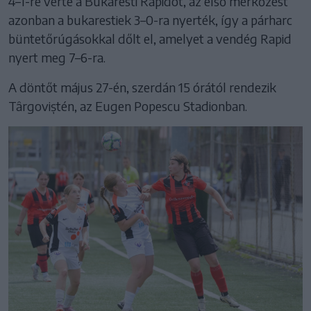
4–1-re verte a Bukaresti Rapidot, az első mérkőzést
azonban a bukarestiek 3–0-ra nyerték, így a párharc
büntetőrúgásokkal dőlt el, amelyet a vendég Rapid
nyert meg 7–6-ra.
A döntőt május 27-én, szerdán 15 órától rendezik
Târgoviștén, az Eugen Popescu Stadionban.