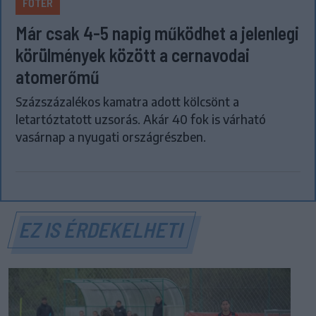
FŐTÉR
Már csak 4-5 napig működhet a jelenlegi
körülmények között a cernavodai
atomerőmű
Százszázalékos kamatra adott kölcsönt a
letartóztatott uzsorás. Akár 40 fok is várható
vasárnap a nyugati országrészben.
EZ IS ÉRDEKELHETI