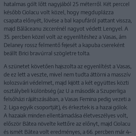
hatalmas gólt lőtt nagyjából 25 méterről. Két perccel
később Ciolacu volt közel, hogy megduplázza
csapata előnyét, lövése a bal kapufáról pattant vissza,
majd Bălăceanu ziccerénél nagyot védett Lengyel. A
35. percben közel volt az egyenlítéshez a Vasas, ám
Delaney rossz felmentő fejesét a kapuba csereként
beállt Brici bravúrral szögletre tolta.
A szünetet követően hajszolta az egyenlítést a Vasas,
de ez lett a veszte, mivel nem tudta áttörni a masszív
kolozsvári védelmet, majd kijött a két együttes közti
osztálybeli különbség (az U a második a Szuperliga
felsőházi rájátszásában, a Vasas Femina pedig vezeti a
2. Liga egyik csoportját), és érkeztek is a hazai gólok.
A hazaiak minden ellentámadása életveszélyes volt,
először Bâtea növelte kettőre az előnyt, majd Ciolacu
és ismét Bâtea volt eredményes, a 66. percben már 4–