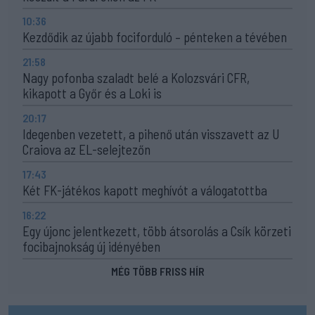
10:36
Kezdődik az újabb fociforduló – pénteken a tévében
21:58
Nagy pofonba szaladt belé a Kolozsvári CFR,
kikapott a Győr és a Loki is
20:17
Idegenben vezetett, a pihenő után visszavett az U
Craiova az EL-selejtezőn
17:43
Két FK-játékos kapott meghívót a válogatottba
16:22
Egy újonc jelentkezett, több átsorolás a Csík körzeti
focibajnokság új idényében
MÉG TÖBB FRISS HÍR