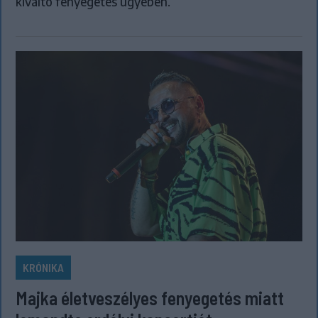
kiváltó fenyegetés ügyében.
KRÓNIKA
Majka életveszélyes fenyegetés miatt