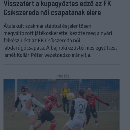
Visszatért a kupagyőztes edző az FK
Csíkszereda női csapatának élére
Átalakult szakmai stábbal és jelentősen
megváltozott játékoskerettel kezdte meg a nyári
felkészülést az FK Csíkszereda női
labdarúgócsapata. A bajnoki ezüstérmes együttest
ismét Kollár Péter vezetőedző irányítja.
Hirdetés