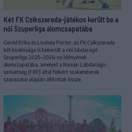
Két FK Csíkszereda-játékos került be a
női Szuperliga álomcsapatába
Geréd Erika és Lindsey Porter, az FK Csíkszereda
két kiválósága is bekerült a női labdarúgó
Szuperliga 2025–2026-os idényének
álomcsapatába, amelyet a Román Labdarúgó-
szövetség (FRF) által felkért szakemberek
szavazatai alapján állítottak össze.