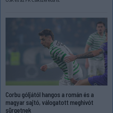
OSK és az FK Csíkszereda is.
Corbu góljától hangos a román és a
magyar sajtó, válogatott meghívót
sürgetnek