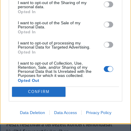
I want to opt-out of the Sharing of my
personal data.
Opted In
I want to opt-out of the Sale of my
Personal Data.
Opted In
I want to opt-out of processing my
Personal Data for Targeted Advertising.
Opted In
I want to opt-out of Collection, Use,
Retention, Sale, and/or Sharing of my
KRÓNIKA
Personal Data that Is Unrelated with the
Purposes for which it was collected.
Büntetőfeljelentést tett Majka ügyvédje
Opted Out
a romániai telefonszámról érkezett
CONFIRM
fenyegetés miatt
Büntetőfeljelentést tett csütörtökön Majka
Data Deletion
Data Access
Privacy Policy
romániai jogi képviselője a sepsiszentgyörgyi Sic
Feszt fesztiválra tervezett koncert lemondását