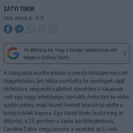
ZÁTYI TIBOR
2024. MÁJUS 15., 17:17
Itt állíthatja be, hogy a Google-találatokban elöl
legyen a Székely Sport!
A házigazda kezdte jobban a szerda délutáni meccset
Nagyiklódon, ám hiába szorította be vendégeit saját
térfelükre, negyedóra játékot követően a Vasasnak
volt egy nagy lehetősége, Horváth Anita tört be előre
a jobb szélen, majd közeli lövését bravúrral védte a
kolozsváriak kapusa. Egy távoli lövés hozta meg az
áttörést, a 25. percben a Vasas korábbi játékosa,
Carolina Țabur megszerezte a vezetést az U-nak,