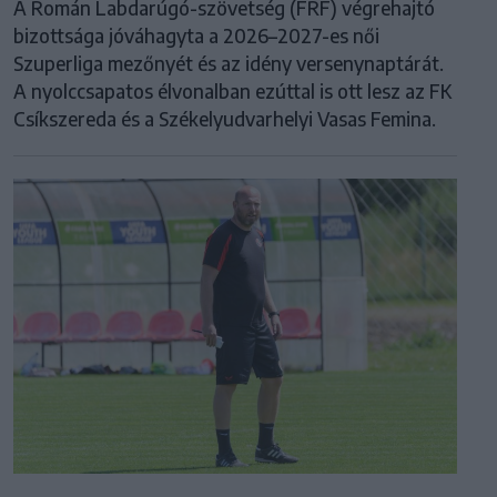
A Román Labdarúgó-szövetség (FRF) végrehajtó
bizottsága jóváhagyta a 2026–2027-es női
Szuperliga mezőnyét és az idény versenynaptárát.
A nyolccsapatos élvonalban ezúttal is ott lesz az FK
Csíkszereda és a Székelyudvarhelyi Vasas Femina.