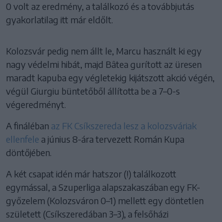
0 volt az eredmény, a találkozó és a továbbjutás
gyakorlatilag itt már eldőlt.
Kolozsvár pedig nem állt le, Marcu használt ki egy
nagy védelmi hibát, majd Bâtea gurított az üresen
maradt kapuba egy végletekig kijátszott akció végén,
végül Giurgiu büntetőből állította be a 7–0-s
végeredményt.
A fináléban
az FK Csíkszereda lesz a kolozsváriak
ellenfele
a június 8-ára tervezett Román Kupa
döntőjében.
A két csapat idén már hatszor (!) találkozott
egymással, a Szuperliga alapszakaszában egy FK-
győzelem (Kolozsváron 0–1) mellett egy döntetlen
született (Csíkszeredában 3–3), a felsőházi