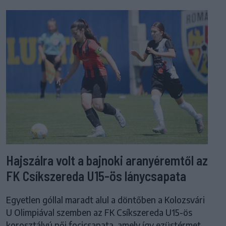
Hajszálra volt a bajnoki aranyéremtől az
FK Csíkszereda U15-ös lánycsapata
Egyetlen góllal maradt alul a döntőben a Kolozsvári
U Olimpiával szemben az FK Csíkszereda U15-ös
korosztályú női focicsapata, amely így ezüstérmet