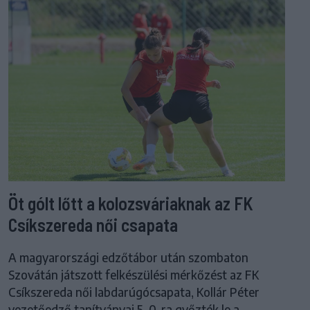
Öt gólt lőtt a kolozsváriaknak az FK
Csíkszereda női csapata
A magyarországi edzőtábor után szombaton
Szovátán játszott felkészülési mérkőzést az FK
Csíkszereda női labdarúgócsapata, Kollár Péter
vezetőedző tanítványai 5–0-ra győzték le a