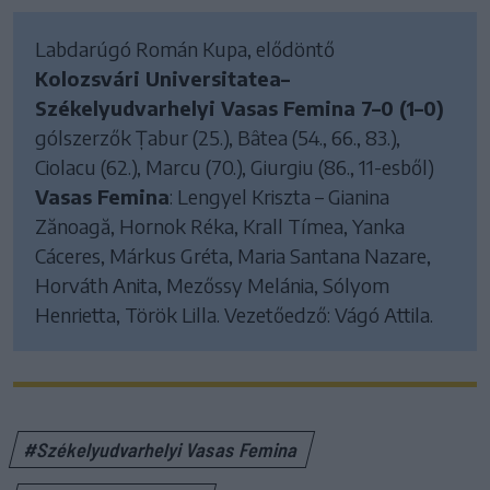
Labdarúgó Román Kupa, elődöntő
Kolozsvári Universitatea–
Székelyudvarhelyi Vasas Femina 7–0 (1–0)
gólszerzők Țabur (25.), Bâtea (54., 66., 83.),
Ciolacu (62.), Marcu (70.), Giurgiu (86., 11-esből)
Vasas Femina
: Lengyel Kriszta – Gianina
Zănoagă, Hornok Réka, Krall Tímea, Yanka
Cáceres, Márkus Gréta, Maria Santana Nazare,
Horváth Anita, Mezőssy Melánia, Sólyom
Henrietta, Török Lilla. Vezetőedző: Vágó Attila.
#Székelyudvarhelyi Vasas Femina