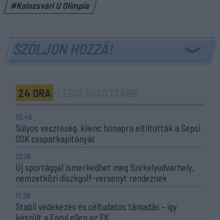
#Kolozsvári U Olimpia
SZÓLJON HOZZÁ!
24 ÓRA
LEGOLVASOTTABB
13:45
Súlyos veszteség, kilenc hónapra eltiltották a Sepsi
OSK csapatkapitányát
12:18
Új sportággal ismerkedhet meg Székelyudvarhely,
nemzetközi diszkgolf-versenyt rendeznek
11:29
Stabil védekezés és céltudatos támadás – így
készült a Farul ellen az FK