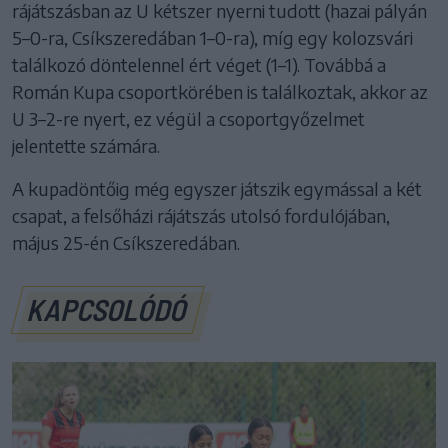
rájátszásban az U kétszer nyerni tudott (hazai pályán
5–0-ra, Csíkszeredában 1–0-ra), míg egy kolozsvári
találkozó döntelennel ért véget (1–1). Továbbá a
Román Kupa csoportkörében is találkoztak, akkor az
U 3–2-re nyert, ez végül a csoportgyőzelmet
jelentette számára.
A kupadöntőig még egyszer játszik egymással a két
csapat, a felsőházi rájátszás utolsó fordulójában,
május 25-én Csíkszeredában.
KAPCSOLÓDÓ