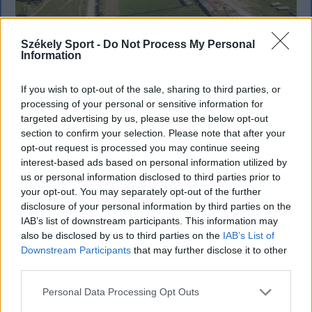
Székely Sport -
Do Not Process My Personal
SZÉKELYHON
Information
Tömegverekedés lett a szűk
If you wish to opt-out of the sale, sharing to third parties, or
mezőgazdasági úti vitából Csatószegen
processing of your personal or sensitive information for
targeted advertising by us, please use the below opt-out
Kórházba szállítottak több embert, mezőgazdasági
section to confirm your selection. Please note that after your
munkagépek rongálódtak meg, és ideiglenes védelmi
opt-out request is processed you may continue seeing
interest-based ads based on personal information utilized by
rendeleteket is kibocsátottak azután, hogy szombat
us or personal information disclosed to third parties prior to
délután súlyos konfliktus alakult ki Csatószegen egy
your opt-out. You may separately opt-out of the further
elsőbbségadási vita nyomán.
disclosure of your personal information by third parties on the
IAB’s list of downstream participants. This information may
also be disclosed by us to third parties on the
IAB’s List of
Downstream Participants
that may further disclose it to other
`
third parties.
Personal Data Processing Opt Outs