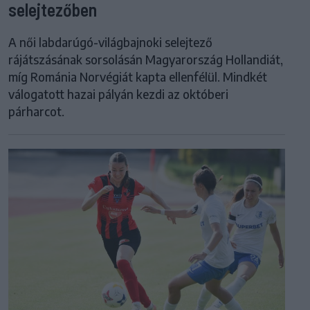
selejtezőben
A női labdarúgó-világbajnoki selejtező
rájátszásának sorsolásán Magyarország Hollandiát,
míg Románia Norvégiát kapta ellenfélül. Mindkét
válogatott hazai pályán kezdi az októberi
párharcot.