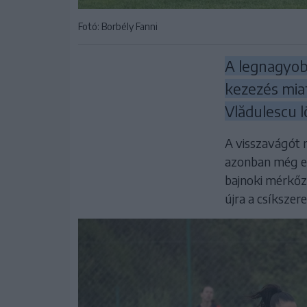
Fotó: Borbély Fanni
A legnagyobb
kezezés miat
Vlădulescu 
A visszavágót 
azonban még eg
bajnoki mérkőz
újra a csíksze