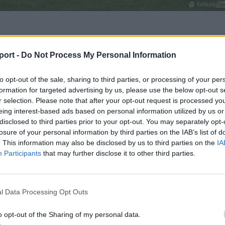
 azonban nem tudta kihasználni a csíki csapat,
port -
Do Not Process My Personal Information
kevés lehetőségük egyikéből megszerezték a
to opt-out of the sale, sharing to third parties, or processing of your per
.
formation for targeted advertising by us, please use the below opt-out s
r selection. Please note that after your opt-out request is processed y
etlen találata a 33. percben született: Sonia Bumbar
eing interest-based ads based on personal information utilized by us or
síki védelem hibáját, és megszerezte a vezetést a
disclosed to third parties prior to your opt-out. You may separately opt-
losure of your personal information by third parties on the IAB’s list of
 (0–1). A második félidőben is az FK Csíkszereda támadot
. This information may also be disclosed by us to third parties on the
IA
kkor a vendégek kétszer is veszélyesen kontráztak, ám 
Participants
that may further disclose it to other third parties.
os védésekkel tartotta életben a hazai reményeket.
l Data Processing Opt Outs
o opt-out of the Sharing of my personal data.