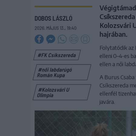
Végigtámadt
Csíkszereda
DOBOS LÁSZLÓ
Kolozsvári U
2026. MÁJUS 13., 19:40
hajrában.
Folytatódik az 
#FK Csíkszereda
elleni 0–4-es b
ellen a női la
#női labdarúgó
Román Kupa
A Burus Csaba 
Csíkszereda me
#Kolozsvári U
ellenfél tizenh
Olimpia
javára.