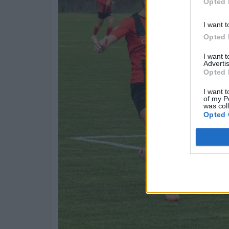
Opted 
I want t
Opted 
I want 
Advertis
Opted 
I want t
of my P
was col
Opted 