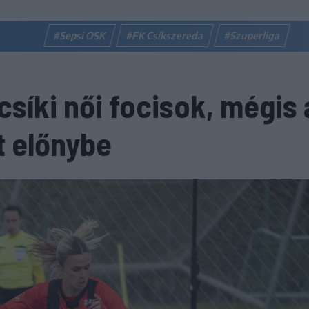
#Sepsi OSK
#FK Csíkszereda
#Szuperliga
síki női focisok, mégis 
t előnybe