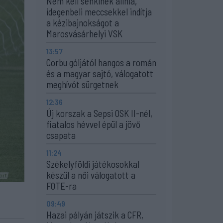
Nem kell senkinek állnia,
idegenbeli meccsekkel indítja
a kézibajnokságot a
Marosvásárhelyi VSK
13:57
Corbu góljától hangos a román
és a magyar sajtó, válogatott
meghívót sürgetnek
12:36
Új korszak a Sepsi OSK II-nél,
fiatalos hévvel épül a jövő
csapata
11:24
Székelyföldi játékosokkal
készül a női válogatott a
FOTE-ra
09:49
Hazai pályán játszik a CFR,