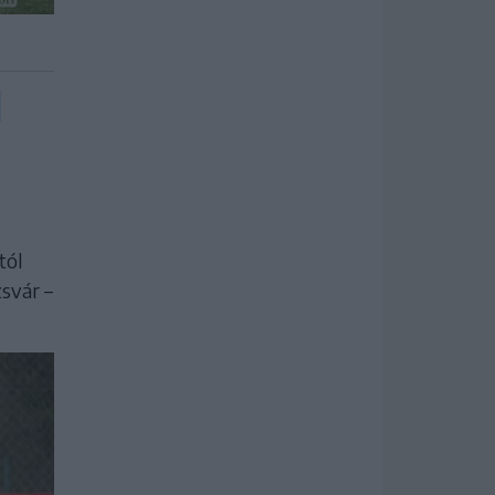
:
tól
svár –