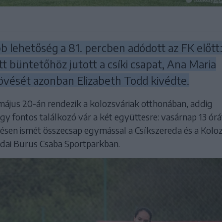
 lehetőség a 81. percben adódott az FK előtt
t büntetőhöz jutott a csíki csapat, Ana Maria
lövését azonban Elizabeth Todd kivédte.
május 20-án rendezik a kolozsváriak otthonában, addig
y fontos találkozó vár a két együttesre: vasárnap 13 órá
ésen ismét összecsap egymással a Csíkszereda és a Koloz
redai Burus Csaba Sportparkban.