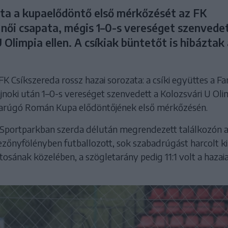
a a kupaelődöntő első mérkőzését az FK
 női csapata, mégis 1–0-s vereséget szenvedet
 Olimpia ellen. A csíkiak büntetőt is hibáztak
FK Csíkszereda rossz hazai sorozata: a csíki együttes a Fa
ajnoki után 1–0-s vereséget szenvedett a Kolozsvári U Oli
bdarúgó Román Kupa elődöntőjének első mérkőzésén.
Sportparkban szerda délután megrendezett találkozón 
zőnyfölényben futballozott, sok szabadrúgást harcolt ki
atosának közelében, a szögletarány pedig 11:1 volt a hazai