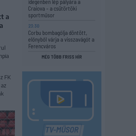
idegenben lép pályára a
Craiova – a csütörtöki
sportműsor
t a
 a
23:30
Corbu bombagólja döntött,
előnyből várja a visszavágót a
Ferencváros
rul
mpia
MÉG TÖBB FRISS HÍR
az FK
 az
ak