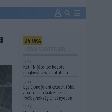
a
24 ÓRA
LEGOLVASOTTABB
17:43
Két FK-játékos kapott
meghívót a válogatottba
16:22
Egy újonc jelentkezett, több
átsorolás a Csík körzeti
focibajnokság új idényében
14:52