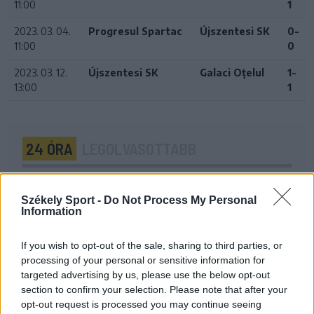
11:00
1
2023. 03. 04.
Progresul Spartac
Újszentesi SK
0-
11:00
0
2023. 03. 12.
Újszentesi SK
Galaci Oțelul
1-
13:00
1
24 ÓRA
LEGOLVASOTTABB
16:43
Egyetlen székelyföldi résztvevő lesz a futsal 2.
Székely Sport -
Do Not Process My Personal
Information
Ligában
15:07
If you wish to opt-out of the sale, sharing to third parties, or
A Gyergyói VSK az ASA ellen folytatja a kupában
processing of your personal or sensitive information for
targeted advertising by us, please use the below opt-out
13:45
section to confirm your selection. Please note that after your
Súlyos veszteség, kilenc hónapra eltiltották a Sepsi
opt-out request is processed you may continue seeing
OSK csapatkapitányát