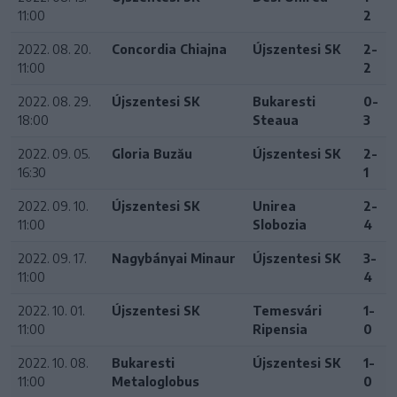
11:00
2
2022. 08. 20.
Concordia Chiajna
Újszentesi SK
2-
11:00
2
2022. 08. 29.
Újszentesi SK
Bukaresti
0-
18:00
Steaua
3
2022. 09. 05.
Gloria Buzău
Újszentesi SK
2-
16:30
1
2022. 09. 10.
Újszentesi SK
Unirea
2-
11:00
Slobozia
4
2022. 09. 17.
Nagybányai Minaur
Újszentesi SK
3-
11:00
4
2022. 10. 01.
Újszentesi SK
Temesvári
1-
11:00
Ripensia
0
2022. 10. 08.
Bukaresti
Újszentesi SK
1-
11:00
Metaloglobus
0