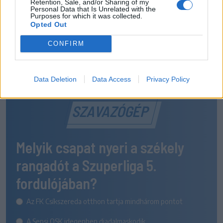
Retention, Sale, and/or Sharing of my
Personal Data that Is Unrelated with the
Purposes for which it was collected.
Opted Out
CONFIRM
Data Deletion
Data Access
Privacy Policy
SZAVAZÓGÉP
Melyik csapat nyeri a székely
rangadót a Szuperliga 5.
fordulójában?
Az FK Csíkszereda otthon tartja mindhárom pontot
A Sepsi OSK idegenben diadalmaskodik