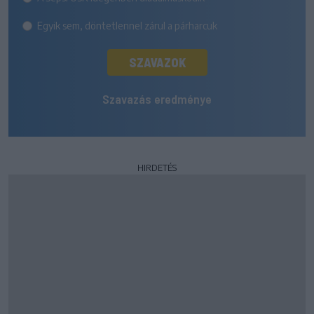
Egyik sem, döntetlennel zárul a párharcuk
SZAVAZOK
Szavazás eredménye
HIRDETÉS