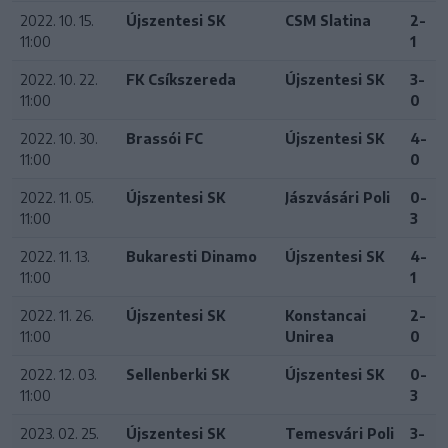
2022. 10. 15.
Újszentesi SK
CSM Slatina
2-
11:00
1
2022. 10. 22.
FK Csíkszereda
Újszentesi SK
3-
11:00
0
2022. 10. 30.
Brassói FC
Újszentesi SK
4-
11:00
0
2022. 11. 05.
Újszentesi SK
Jászvásári Poli
0-
11:00
3
2022. 11. 13.
Bukaresti Dinamo
Újszentesi SK
4-
11:00
1
2022. 11. 26.
Újszentesi SK
Konstancai
2-
11:00
Unirea
0
2022. 12. 03.
Sellenberki SK
Újszentesi SK
0-
11:00
3
2023. 02. 25.
Újszentesi SK
Temesvári Poli
3-