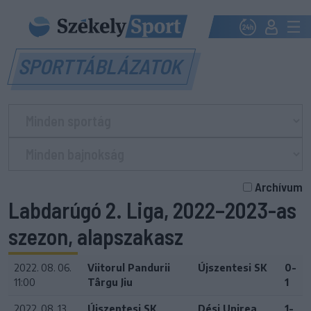
SPORTTÁBLÁZATOK
Archívum
Labdarúgó 2. Liga, 2022–2023-as
szezon, alapszakasz
2022. 08. 06.
Viitorul Pandurii
Újszentesi SK
0-
11:00
Târgu Jiu
1
2022. 08. 13.
Újszentesi SK
Dési Unirea
1-