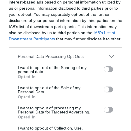
interest-based ads based on personal information utilized by
us or personal information disclosed to third parties prior to
12:18
your opt-out. You may separately opt-out of the further
Új sportággal ismerkedhet meg Székelyudvarhely,
disclosure of your personal information by third parties on the
nemzetközi diszkgolf-versenyt rendeznek
IAB’s list of downstream participants. This information may
11:29
also be disclosed by us to third parties on the
IAB’s List of
Stabil védekezés és céltudatos támadás – így
Downstream Participants
that may further disclose it to other
készült a Farul ellen az FK
third parties.
10:36
Personal Data Processing Opt Outs
Kezdődik az újabb fociforduló – pénteken a tévében
I want to opt-out of the Sharing of my
personal data.
21:58
Opted In
Nagy pofonba szaladt belé a Kolozsvári CFR,
kikapott a Győr és a Loki is
I want to opt-out of the Sale of my
Personal Data.
20:17
Opted In
Idegenben vezetett, a pihenő után visszavett az U
I want to opt-out of processing my
Craiova az EL-selejtezőn
Personal Data for Targeted Advertising.
Opted In
MÉG TÖBB FRISS HÍR
I want to opt-out of Collection, Use,