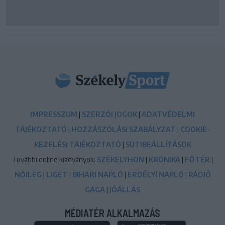
IMPRESSZUM
|
SZERZŐI JOGOK
|
ADATVÉDELMI
TÁJÉKOZTATÓ
|
HOZZÁSZÓLÁSI SZABÁLYZAT
|
COOKIE-
KEZELÉSI TÁJÉKOZTATÓ
|
SÜTIBEÁLLÍTÁSOK
További online kiadványok:
SZÉKELYHON
|
KRÓNIKA
|
FŐTÉR
|
NŐILEG
|
LIGET
|
BIHARI NAPLÓ
|
ERDÉLYI NAPLÓ
|
RÁDIÓ
GAGA
|
JÓÁLLÁS
MÉDIATÉR ALKALMAZÁS