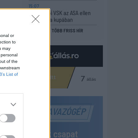
15:07
A Gyergyói VSK az ASA ellen
folytatja a kupában
MÉG TÖBB FRISS HÍR
sonal or
ection to
ou may
 personal
out of the
 downstream
B’s List of
SZAVAZÓGÉP
Melyik csapat