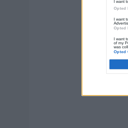
I want t
Opted 
I want 
Advertis
Opted 
I want t
of my P
was col
Opted 