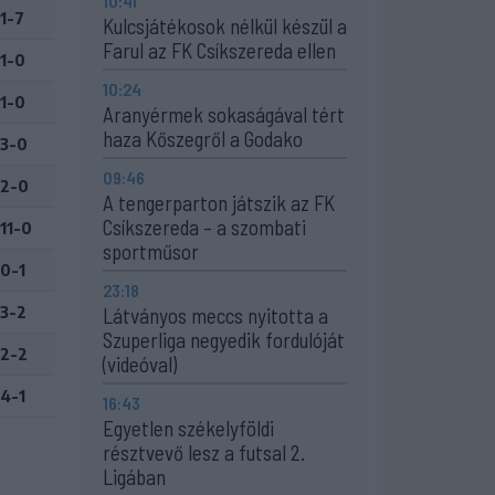
10:41
1-7
Kulcsjátékosok nélkül készül a
Farul az FK Csíkszereda ellen
1-0
10:24
1-0
Aranyérmek sokaságával tért
haza Kőszegről a Godako
3-0
09:46
2-0
A tengerparton játszik az FK
Csíkszereda – a szombati
11-0
sportműsor
0-1
23:18
3-2
Látványos meccs nyitotta a
Szuperliga negyedik fordulóját
2-2
(videóval)
4-1
16:43
Egyetlen székelyföldi
résztvevő lesz a futsal 2.
Ligában