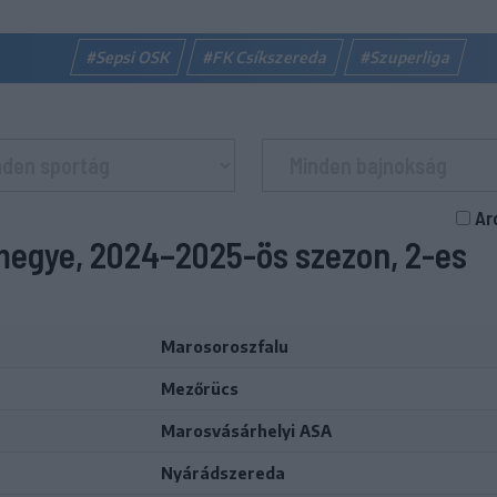
#Sepsi OSK
#FK Csíkszereda
#Szuperliga
Ar
megye, 2024–2025-ös szezon, 2-es
Marosoroszfalu
Mezőrücs
Marosvásárhelyi ASA
Nyárádszereda