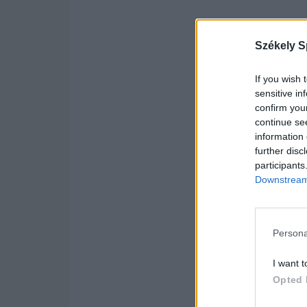
Székely S
If you wish 
sensitive in
confirm you
continue se
information 
further disc
participants
Downstream 
Persona
I want t
Opted 