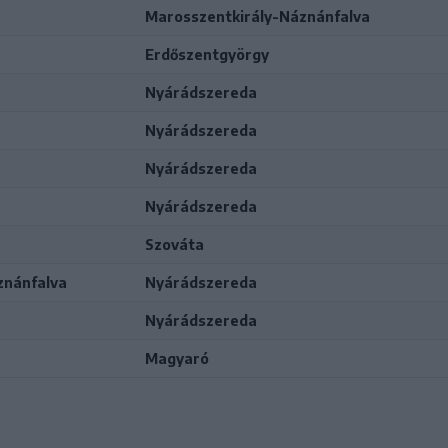
Marosszentkirály-Náznánfalva
Erdőszentgyörgy
Nyárádszereda
Nyárádszereda
Nyárádszereda
Nyárádszereda
Szováta
znánfalva
Nyárádszereda
Nyárádszereda
Magyaró