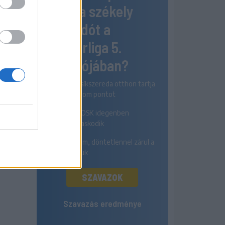
nyeri a székely
rangadót a
Szuperliga 5.
fordulójában?
Az FK Csíkszereda otthon tartja
mindhárom pontot
A Sepsi OSK idegenben
diadalmaskodik
Egyik sem, döntetlennel zárul a
párharcuk
SZAVAZOK
Szavazás eredménye