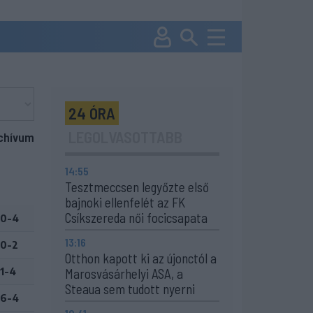
24 ÓRA
LEGOLVASOTTABB
chívum
14:55
Tesztmeccsen legyőzte első
bajnoki ellenfelét az FK
Csíkszereda női focicsapata
0-4
13:16
0-2
Otthon kapott ki az újonctól a
1-4
Marosvásárhelyi ASA, a
Steaua sem tudott nyerni
6-4