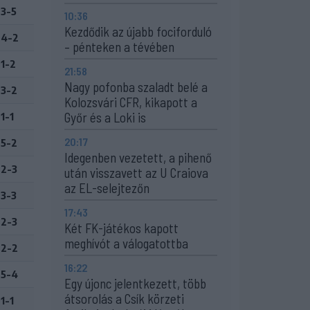
3-5
10:36
Kezdődik az újabb fociforduló
4-2
– pénteken a tévében
1-2
21:58
Nagy pofonba szaladt belé a
3-2
Kolozsvári CFR, kikapott a
Győr és a Loki is
1-1
20:17
5-2
Idegenben vezetett, a pihenő
2-3
után visszavett az U Craiova
az EL-selejtezőn
3-3
17:43
2-3
Két FK-játékos kapott
meghívót a válogatottba
2-2
16:22
5-4
Egy újonc jelentkezett, több
átsorolás a Csík körzeti
1-1