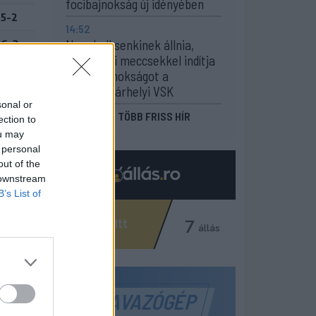
focibajnokság új idényében
5-2
14:52
Nem kell senkinek állnia,
6-3
idegenbeli meccsekkel indítja
2-3
a kézibajnokságot a
Marosvásárhelyi VSK
4-4
sonal or
MÉG TÖBB FRISS HÍR
ection to
2-0
ou may
 personal
5-1
out of the
2-2
 downstream
B’s List of
3-2
1-1
2-6
3-7
SZAVAZÓGÉP
5-7