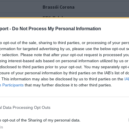
Brassói Corona
FTC-Telekom
port -
Do Not Process My Personal Information
ub
FTC-Telekom
kák
FTC-Telekom
to opt-out of the sale, sharing to third parties, or processing of your per
formation for targeted advertising by us, please use the below opt-out s
Dunaújvárosi Acélbikák
r selection. Please note that after your opt-out request is processed y
eing interest-based ads based on personal information utilized by us or
FTC-Telekom
disclosed to third parties prior to your opt-out. You may separately opt-
Csíkszeredai Sportklub
losure of your personal information by third parties on the IAB’s list of
. This information may also be disclosed by us to third parties on the
IA
FTC-Telekom
Participants
that may further disclose it to other third parties.
FTC-Telekom
ub
FTC-Telekom
l Data Processing Opt Outs
FTC-Telekom
o opt-out of the Sharing of my personal data.
In
DVTK Jegesmedvék