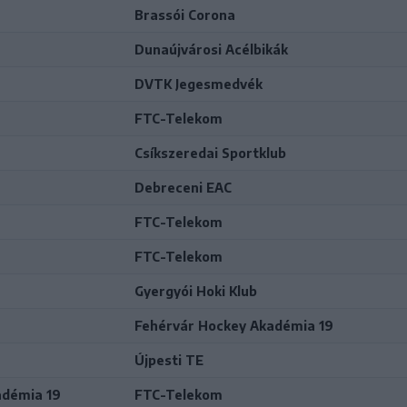
Brassói Corona
Dunaújvárosi Acélbikák
DVTK Jegesmedvék
FTC-Telekom
Csíkszeredai Sportklub
Debreceni EAC
FTC-Telekom
FTC-Telekom
Gyergyói Hoki Klub
Fehérvár Hockey Akadémia 19
Újpesti TE
adémia 19
FTC-Telekom