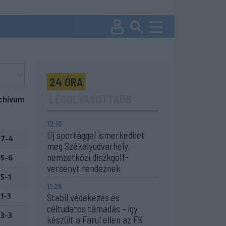
24 ÓRA
LEGOLVASOTTABB
chívum
12:18
Új sportággal ismerkedhet
7-4
meg Székelyudvarhely,
nemzetközi diszkgolf-
5-6
versenyt rendeznek
5-1
11:29
1-3
Stabil védekezés és
céltudatos támadás – így
3-3
készült a Farul ellen az FK