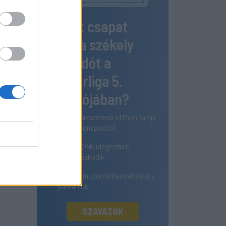
6-4
Melyik csapat
3-9
nyeri a székely
3-4
rangadót a
1-8
Szuperliga 5.
4-3
fordulójában?
5-6
Az FK Csíkszereda otthon tartja
mindhárom pontot
2-4
A Sepsi OSK idegenben
diadalmaskodik
Egyik sem, döntetlennel zárul a
párharcuk
SZAVAZOK