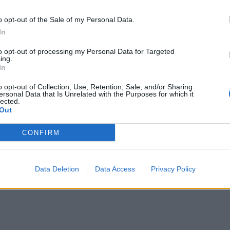
FTC-Telekom
o opt-out of the Sale of my Personal Data.
In
FTC-Telekom
to opt-out of processing my Personal Data for Targeted
Budapest JAHC
ing.
In
kák
FTC-Telekom
o opt-out of Collection, Use, Retention, Sale, and/or Sharing
ersonal Data that Is Unrelated with the Purposes for which it
Fehérvár Hockey Akadémia 19
lected.
Out
Debreceni EAC
CONFIRM
adémia 19
FTC-Telekom
Data Deletion
Data Access
Privacy Policy