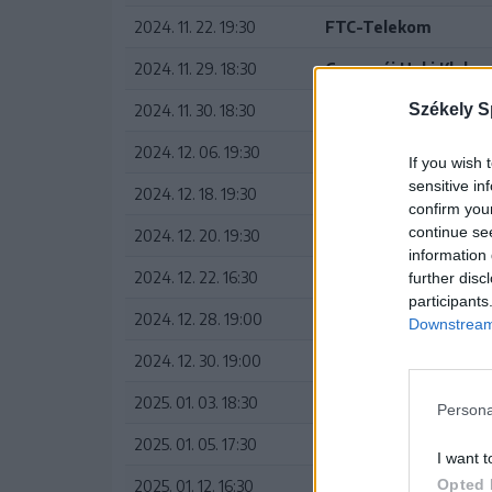
2024. 11. 22. 19:30
FTC-Telekom
2024. 11. 29. 18:30
Gyergyói Hoki Klub
Székely S
2024. 11. 30. 18:30
Csíkszeredai Sportkl
2024. 12. 06. 19:30
Dunaújvárosi Acélbi
If you wish 
sensitive in
2024. 12. 18. 19:30
FTC-Telekom
confirm you
continue se
2024. 12. 20. 19:30
Debreceni EAC
information 
2024. 12. 22. 16:30
FTC-Telekom
further disc
participants
2024. 12. 28. 19:00
DVTK Jegesmedvék
Downstream 
2024. 12. 30. 19:00
Újpesti TE
2025. 01. 03. 18:30
Csíkszeredai Sportkl
Persona
2025. 01. 05. 17:30
Brassói Corona
I want t
Opted 
2025. 01. 12. 16:30
FTC-Telekom