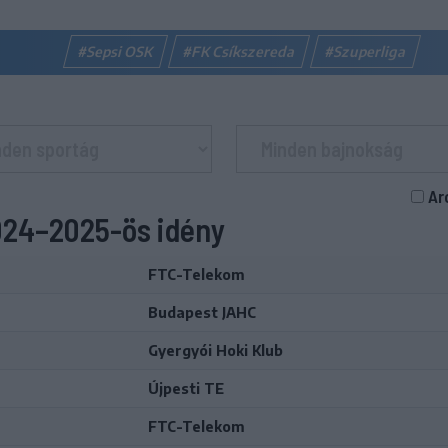
#Sepsi OSK
#FK Csíkszereda
#Szuperliga
Ar
2024–2025-ös idény
FTC-Telekom
Budapest JAHC
Gyergyói Hoki Klub
Újpesti TE
FTC-Telekom