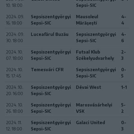
10. 18:00
Sepsi-SIC
2024. 09.
Sepsiszentgyörgyi
Mausoleul
4-
16. 18:00
Sepsi-SIC
Mărăşeşti
4
2024. 09.
Luceafărul Buzău
Sepsiszentgyörgyi
4-
30. 18:00
Sepsi-SIC
6
2024. 10.
Sepsiszentgyörgyi
Futsal Klub
2-
07. 18:00
Sepsi-SIC
Székelyudvarhely
3
2024. 10.
Temesvári CFR
Sepsiszentgyörgyi
0-
15. 17:45
Sepsi-SIC
5
2024. 10.
Sepsiszentgyörgyi
Dévai West
1-1
20. 16:00
Sepsi-SIC
2024. 10.
Sepsiszentgyörgyi
Marosvásárhelyi
5-
26. 18:00
Sepsi-SIC
VSK
2
2024. 11.
Sepsiszentgyörgyi
Galaci United
0-
12. 18:00
Sepsi-SIC
3