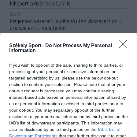
kikapott a Győr és a Loki is
20:17
Idegenben vezetett, a pihenő után visszavett az U
Craiova az EL-selejtezőn
17:43
Két FK-játékos kapott meghívót a válogatottba
Székely Sport -
Do Not Process My Personal
Information
16:22
Egy újonc jelentkezett, több átsorolás a Csík körzeti
If you wish to opt-out of the sale, sharing to third parties, or
focibajnokság új idényében
processing of your personal or sensitive information for
targeted advertising by us, please use the below opt-out
14:52
section to confirm your selection. Please note that after your
Nem kell senkinek állnia, idegenbeli meccsekkel
opt-out request is processed you may continue seeing
indítja a kézibajnokságot a Marosvásárhelyi VSK
interest-based ads based on personal information utilized by
us or personal information disclosed to third parties prior to
13:57
your opt-out. You may separately opt-out of the further
Corbu góljától hangos a román és a magyar sajtó,
disclosure of your personal information by third parties on the
válogatott meghívót sürgetnek
IAB’s list of downstream participants. This information may
12:36
also be disclosed by us to third parties on the
IAB’s List of
Új korszak a Sepsi OSK II-nél, fiatalos hévvel épül a
Downstream Participants
that may further disclose it to other