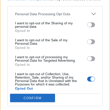
third parties.
jövő csapata
11:24
Personal Data Processing Opt Outs
Székelyföldi játékosokkal készül a női válogatott a
I want to opt-out of the Sharing of my
FOTE-ra
personal data.
Opted In
MÉG TÖBB FRISS HÍR
I want to opt-out of the Sale of my
Personal Data.
Opted In
I want to opt-out of processing my
Personal Data for Targeted Advertising.
Opted In
I want to opt-out of Collection, Use,
Retention, Sale, and/or Sharing of my
Personal Data that Is Unrelated with the
Purposes for which it was collected.
Opted Out
SZAVAZÓGÉP
CONFIRM