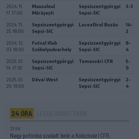
2024. 11.
Mausoleul
Sepsiszentgyörgyi
3-3
17. 17:00
Mărăşeşti
Sepsi-SIC
2024. 11.
Sepsiszentgyörgyi
Luceafărul Buzău
14-
25. 18:00
Sepsi-SIC
2
2024. 12.
Futsal Klub
Sepsiszentgyörgyi
8-
03. 18:00
Székelyudvarhely
Sepsi-SIC
4
2025. 01.
Sepsiszentgyörgyi
Temesvári CFR
5-
14. 17:30
Sepsi-SIC
0
2025. 01.
Dévai West
Sepsiszentgyörgyi
2-
20. 19:00
Sepsi-SIC
4
24 ÓRA
LEGOLVASOTTABB
21:58
Nagy pofonba szaladt belé a Kolozsvári CFR,