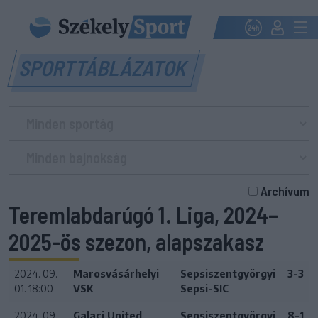
SPORTTÁBLÁZATOK
Archívum
Teremlabdarúgó 1. Liga, 2024–
2025-ös szezon, alapszakasz
2024. 09.
Marosvásárhelyi
Sepsiszentgyörgyi
3-3
01. 18:00
VSK
Sepsi-SIC
2024. 09.
Galaci United
Sepsiszentgyörgyi
8-1