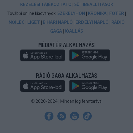
KEZELÉSI TÁJÉKOZTATÓ
|
SÜTIBEÁLLÍTÁSOK
További online kiadványok:
SZÉKELYHON
|
KRÓNIKA
|
FŐTÉR
|
NŐILEG
|
LIGET
|
BIHARI NAPLÓ
|
ERDÉLYI NAPLÓ
|
RÁDIÓ
GAGA
|
JÓÁLLÁS
MÉDIATÉR ALKALMAZÁS
RÁDIÓ GAGA ALKALMAZÁS
© 2020-2024
|
Minden jog fenntartva!