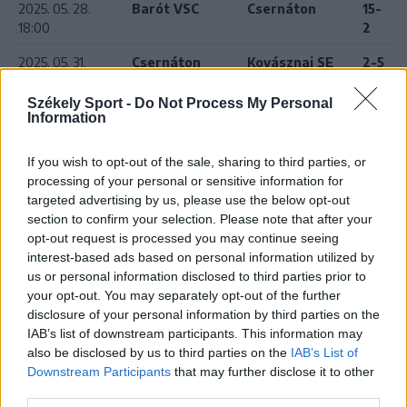
2025. 05. 28.
Barót VSC
Csernáton
15-
18:00
2
2025. 05. 31.
Csernáton
Kovásznai SE
2-5
19:00
Székely Sport -
Do Not Process My Personal
2025. 06. 07.
Szentkatolnai
Csernáton
3-3
Information
15:02
SE
If you wish to opt-out of the sale, sharing to third parties, or
2025. 06. 12.
Csernáton
Maksai SE
2-4
processing of your personal or sensitive information for
17:00
targeted advertising by us, please use the below opt-out
section to confirm your selection. Please note that after your
opt-out request is processed you may continue seeing
interest-based ads based on personal information utilized by
24 ÓRA
LEGOLVASOTTABB
us or personal information disclosed to third parties prior to
your opt-out. You may separately opt-out of the further
12:36
disclosure of your personal information by third parties on the
Új korszak a Sepsi OSK II-nél, fiatalos hévvel épül a
IAB’s list of downstream participants. This information may
jövő csapata
also be disclosed by us to third parties on the
IAB’s List of
Downstream Participants
that may further disclose it to other
11:24
third parties.
Székelyföldi játékosokkal készül a női válogatott a