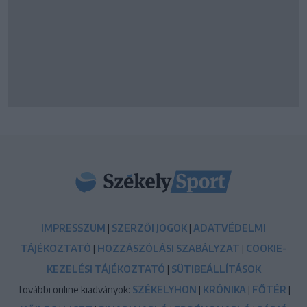
IMPRESSZUM
|
SZERZŐI JOGOK
|
ADATVÉDELMI
TÁJÉKOZTATÓ
|
HOZZÁSZÓLÁSI SZABÁLYZAT
|
COOKIE-
KEZELÉSI TÁJÉKOZTATÓ
|
SÜTIBEÁLLÍTÁSOK
További online kiadványok:
SZÉKELYHON
|
KRÓNIKA
|
FŐTÉR
|