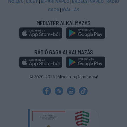
NŐILEG
|
LIGET
|
BIHARI NAPLÓ
|
ERDÉLYI NAPLÓ
|
RÁDIÓ
GAGA
|
JÓÁLLÁS
MÉDIATÉR ALKALMAZÁS
RÁDIÓ GAGA ALKALMAZÁS
© 2020-2024
|
Minden jog fenntartva!