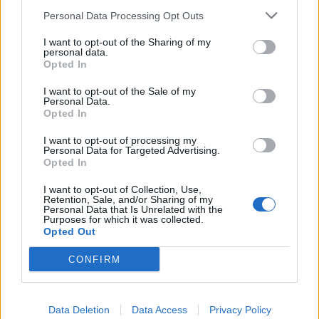
FOTE-ra
Personal Data Processing Opt Outs
09:49
I want to opt-out of the Sharing of my
personal data.
Hazai pályán játszik a CFR, idegenben lép pályára a
Opted In
Craiova – a csütörtöki sportműsor
I want to opt-out of the Sale of my
23:30
Personal Data.
Corbu bombagólja döntött, előnyből várja a
Opted In
visszavágót a Ferencváros
I want to opt-out of processing my
Personal Data for Targeted Advertising.
21:08
Opted In
Drámai meccsen, a hosszabbításban búcsúzott a
kupától a Kézdivásárhelyi SE
I want to opt-out of Collection, Use,
Retention, Sale, and/or Sharing of my
20:34
Personal Data that Is Unrelated with the
Purposes for which it was collected.
Könnyed győzelemmel jutott tovább a Gyergyói VSK
Opted Out
a Román Kupában
CONFIRM
19:55
Minden csapat visszaíratkozott, alig változik az
Udvarhely körzeti focibajnokság összetétele
Data Deletion
Data Access
Privacy Policy