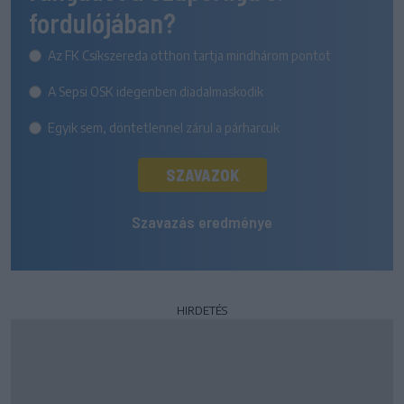
fordulójában?
Az FK Csíkszereda otthon tartja mindhárom pontot
A Sepsi OSK idegenben diadalmaskodik
Egyik sem, döntetlennel zárul a párharcuk
SZAVAZOK
Szavazás eredménye
HIRDETÉS