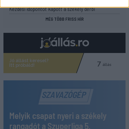
19:16
Kezdési időpontot kapott a székely derbi
MÉG TÖBB FRISS HÍR
SZAVAZÓGÉP
Melyik csapat nyeri a székely
rangadót a Szuperliga 5.