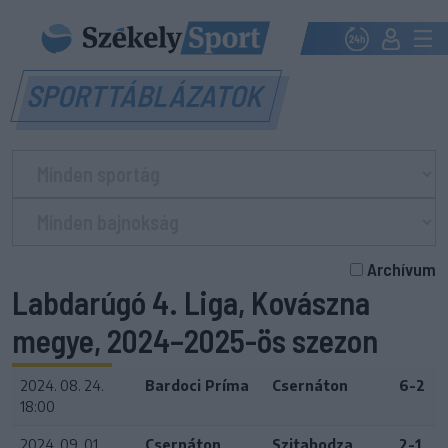
SPORTTÁBLÁZATOK
Archívum
Labdarúgó 4. Liga, Kovászna
megye, 2024–2025-ös szezon
2024. 08. 24.
Bardoci Príma
Csernáton
6-2
18:00
2024. 09. 01.
Csernáton
Szitabodza
2-1