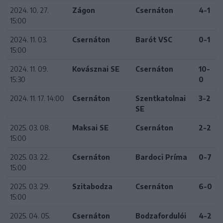
2024. 10. 27.
Zágon
Csernáton
4-1
15:00
2024. 11. 03.
Csernáton
Barót VSC
0-1
15:00
2024. 11. 09.
Kovásznai SE
Csernáton
10-
15:30
0
2024. 11. 17. 14:00
Csernáton
Szentkatolnai
3-2
SE
2025. 03. 08.
Maksai SE
Csernáton
2-2
15:00
2025. 03. 22.
Csernáton
Bardoci Príma
0-7
15:00
2025. 03. 29.
Szitabodza
Csernáton
6-0
15:00
2025. 04. 05.
Csernáton
Bodzafordulói
4-2