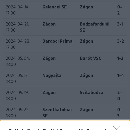
2024. 04. 14.
Gelencei SE
Zágon
0-
17:00
2
2024. 04. 21.
Zágon
Bodzafordulói
3-1
17:00
SE
2024. 04. 28.
Bardoci Príma
Zágon
3-2
17:00
2024. 05. 04.
Zágon
Barót VSC
1-2
18:00
2024. 05. 12.
Nagyajta
Zágon
1-4
18:00
2024. 05. 19.
Zágon
Szitabodza
2-
18:00
0
2024. 05. 22.
Szentkatolnai
Zágon
0-
18:00
SE
3
2024. 05. 26.
Zágon
Kovásznai SE
1-4