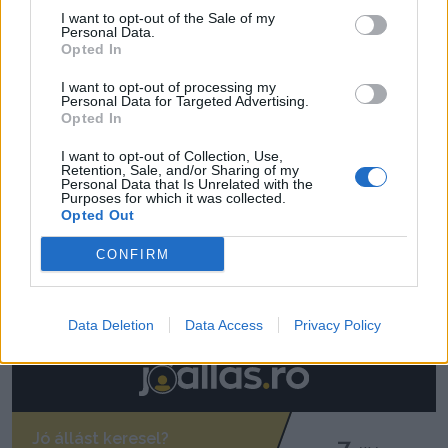
Új sportággal ismerkedhet meg Székelyudvarhely,
I want to opt-out of the Sale of my
Personal Data.
nemzetközi diszkgolf-versenyt rendeznek
Opted In
11:29
I want to opt-out of processing my
Stabil védekezés és céltudatos támadás – így
Personal Data for Targeted Advertising.
készült a Farul ellen az FK
Opted In
10:36
I want to opt-out of Collection, Use,
Retention, Sale, and/or Sharing of my
Kezdődik az újabb fociforduló – pénteken a tévében
Personal Data that Is Unrelated with the
Purposes for which it was collected.
21:58
Opted Out
Nagy pofonba szaladt belé a Kolozsvári CFR,
CONFIRM
kikapott a Győr és a Loki is
MÉG TÖBB FRISS HÍR
Data Deletion
Data Access
Privacy Policy