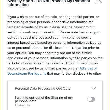
Székely Sport -
Do Not Process My Personal
18:00
Information
If you wish to opt-out of the sale, sharing to third parties, or
processing of your personal or sensitive information for
24 ÓRA
LEGOLVASOTTABB
targeted advertising by us, please use the below opt-out
section to confirm your selection. Please note that after your
23:18
opt-out request is processed you may continue seeing
Látványos meccs nyitotta a Szuperliga negyedik
interest-based ads based on personal information utilized by
fordulóját (videóval)
us or personal information disclosed to third parties prior to
your opt-out. You may separately opt-out of the further
16:43
disclosure of your personal information by third parties on the
Egyetlen székelyföldi résztvevő lesz a futsal 2.
IAB’s list of downstream participants. This information may
Ligában
also be disclosed by us to third parties on the
IAB’s List of
Downstream Participants
that may further disclose it to other
15:07
third parties.
A Gyergyói VSK az ASA ellen folytatja a kupában
Personal Data Processing Opt Outs
13:45
Súlyos veszteség, kilenc hónapra eltiltották a Sepsi
I want to opt-out of the Sharing of my
OSK csapatkapitányát
personal data.
Opted In
12:18