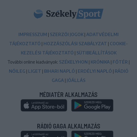
IMPRESSZUM
|
SZERZŐI JOGOK
|
ADATVÉDELMI
TÁJÉKOZTATÓ
|
HOZZÁSZÓLÁSI SZABÁLYZAT
|
COOKIE-
KEZELÉSI TÁJÉKOZTATÓ
|
SÜTIBEÁLLÍTÁSOK
További online kiadványok:
SZÉKELYHON
|
KRÓNIKA
|
FŐTÉR
|
NŐILEG
|
LIGET
|
BIHARI NAPLÓ
|
ERDÉLYI NAPLÓ
|
RÁDIÓ
GAGA
|
JÓÁLLÁS
MÉDIATÉR ALKALMAZÁS
RÁDIÓ GAGA ALKALMAZÁS