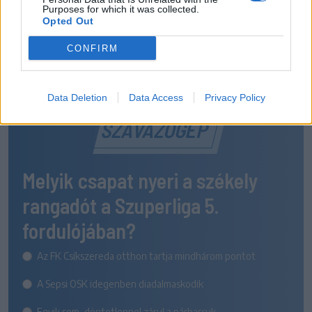
Purposes for which it was collected.
Opted Out
CONFIRM
Data Deletion
Data Access
Privacy Policy
SZAVAZÓGÉP
Melyik csapat nyeri a székely
rangadót a Szuperliga 5.
fordulójában?
Az FK Csíkszereda otthon tartja mindhárom pontot
A Sepsi OSK idegenben diadalmaskodik
Egyik sem, döntetlennel zárul a párharcuk