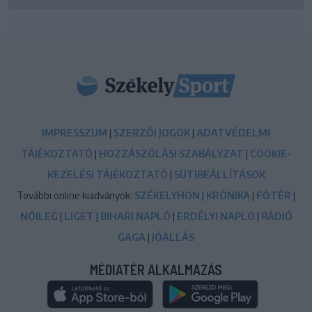
IMPRESSZUM
|
SZERZŐI JOGOK
|
ADATVÉDELMI
TÁJÉKOZTATÓ
|
HOZZÁSZÓLÁSI SZABÁLYZAT
|
COOKIE-
KEZELÉSI TÁJÉKOZTATÓ
|
SÜTIBEÁLLÍTÁSOK
További online kiadványok:
SZÉKELYHON
|
KRÓNIKA
|
FŐTÉR
|
NŐILEG
|
LIGET
|
BIHARI NAPLÓ
|
ERDÉLYI NAPLÓ
|
RÁDIÓ
GAGA
|
JÓÁLLÁS
MÉDIATÉR ALKALMAZÁS