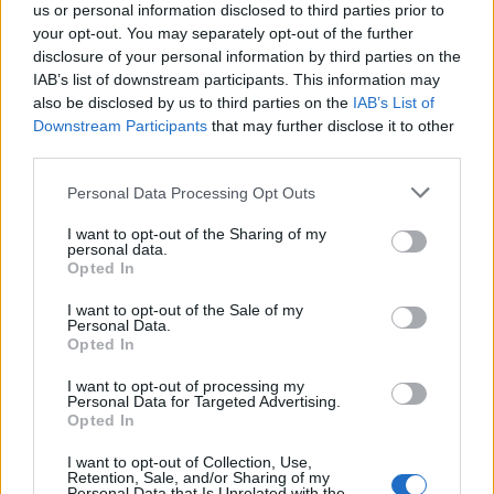
us or personal information disclosed to third parties prior to
Csíkszereda női focicsapata
your opt-out. You may separately opt-out of the further
13:16
disclosure of your personal information by third parties on the
Otthon kapott ki az újonctól a Marosvásárhelyi ASA,
IAB’s list of downstream participants. This information may
also be disclosed by us to third parties on the
a Steaua sem tudott nyerni
IAB’s List of
Downstream Participants
that may further disclose it to other
10:41
third parties.
Kulcsjátékosok nélkül készül a Farul az FK
Csíkszereda ellen
Personal Data Processing Opt Outs
10:24
I want to opt-out of the Sharing of my
personal data.
Aranyérmek sokaságával tért haza Kőszegről a
Opted In
Godako
I want to opt-out of the Sale of my
09:46
Personal Data.
A tengerparton játszik az FK Csíkszereda – a
Opted In
szombati sportműsor
I want to opt-out of processing my
Personal Data for Targeted Advertising.
MÉG TÖBB FRISS HÍR
Opted In
I want to opt-out of Collection, Use,
Retention, Sale, and/or Sharing of my
Personal Data that Is Unrelated with the