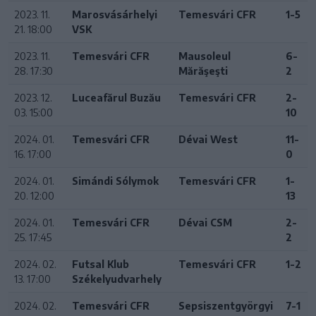
2023. 11.
Marosvásárhelyi
Temesvári CFR
1-5
21. 18:00
VSK
2023. 11.
Temesvári CFR
Mausoleul
6-
28. 17:30
Mărăşeşti
2
2023. 12.
Luceafărul Buzău
Temesvári CFR
2-
03. 15:00
10
2024. 01.
Temesvári CFR
Dévai West
11-
16. 17:00
0
2024. 01.
Simándi Sólymok
Temesvári CFR
1-
20. 12:00
13
2024. 01.
Temesvári CFR
Dévai CSM
2-
25. 17:45
2
2024. 02.
Futsal Klub
Temesvári CFR
1-2
13. 17:00
Székelyudvarhely
2024. 02.
Temesvári CFR
Sepsiszentgyörgyi
7-1