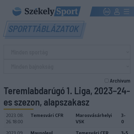
SPORTTÁBLÁZATOK
Archívum
Teremlabdarúgó 1. Liga, 2023–24-
es szezon, alapszakasz
2023. 08.
Temesvári CFR
Marosvásárhelyi
3-
26. 18:00
VSK
0
2023. 09.
Mausoleul
Temesvári CFR
3-5