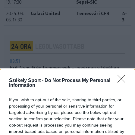
19. 17:30
Sepsi-SIC
2024. 03.
Galaci United
Temesvári CFR
4-
05. 17:30
3
24 ÓRA
LEGOLVASOTTABB
09:51
Brit Nagydíj és focimeccsek – vasárnap a tévében
22:03
Székely Sport -
Do Not Process My Personal
Szabó István: négy vereség után egyre nehezebb, de
Information
jönni fognak a jó eredmények
If you wish to opt-out of the sale, sharing to third parties, or
20:52
processing of your personal or sensitive information for
A gól már összejött, az áttörés még nem az FK-nak
targeted advertising by us, please use the below opt-out
(videóval)
section to confirm your selection. Please note that after your
opt-out request is processed you may continue seeing
14:55
interest-based ads based on personal information utilized by
Tesztmeccsen legyőzte első bajnoki ellenfelét az FK