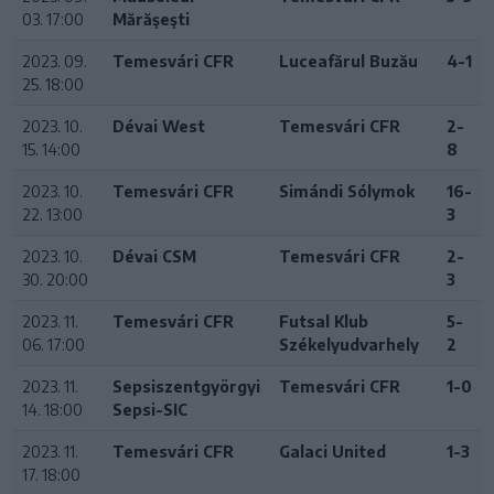
03. 17:00
Mărăşeşti
2023. 09.
Temesvári CFR
Luceafărul Buzău
4-1
25. 18:00
2023. 10.
Dévai West
Temesvári CFR
2-
15. 14:00
8
2023. 10.
Temesvári CFR
Simándi Sólymok
16-
22. 13:00
3
2023. 10.
Dévai CSM
Temesvári CFR
2-
30. 20:00
3
2023. 11.
Temesvári CFR
Futsal Klub
5-
06. 17:00
Székelyudvarhely
2
2023. 11.
Sepsiszentgyörgyi
Temesvári CFR
1-0
14. 18:00
Sepsi-SIC
2023. 11.
Temesvári CFR
Galaci United
1-3
17. 18:00