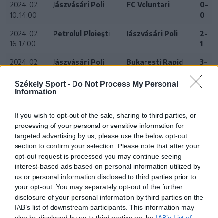
2024. 02.
Jászvásári Poli
FC Voluntari
0-
10. 14:00
0
2024. 02.
Petrolul Ploiești
Jászvásári Poli
2-
16. 17:00
1
2024. 02.
Jászvásári Poli
Bukaresti Rapid
3-
24. 20:00
1
Székely Sport -
Do Not Process My Personal
2024. 02.
FC U Craiova 1948
Jászvásári Poli
1-
Information
27. 16:15
1
If you wish to opt-out of the sale, sharing to third parties, or
2024. 03.
Jászvásári Poli
Bukaresti Dinamo
0-
processing of your personal or sensitive information for
01. 20:00
0
targeted advertising by us, please use the below opt-out
section to confirm your selection. Please note that after your
2024. 03.
Galaci Oțelul
Jászvásári Poli
opt-out request is processed you may continue seeing
11. 20:00
interest-based ads based on personal information utilized by
us or personal information disclosed to third parties prior to
your opt-out. You may separately opt-out of the further
disclosure of your personal information by third parties on the
24 ÓRA
LEGOLVASOTTABB
IAB’s list of downstream participants. This information may
also be disclosed by us to third parties on the
IAB’s List of