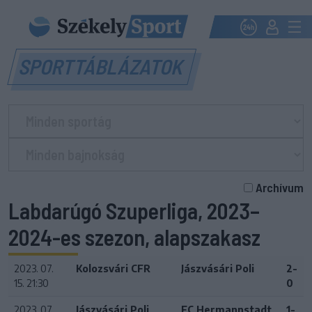
SPORTTÁBLÁZATOK
Archívum
Labdarúgó Szuperliga, 2023–
2024-es szezon, alapszakasz
2023. 07.
Kolozsvári CFR
Jászvásári Poli
2-
15. 21:30
0
2023. 07.
Jászvásári Poli
FC Hermannstadt
1-