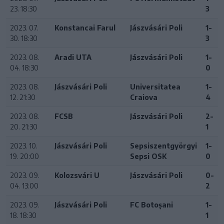
23. 18:30
3
2023. 07.
Konstancai Farul
Jászvásári Poli
1-
30. 18:30
3
2023. 08.
Aradi UTA
Jászvásári Poli
1-
04. 18:30
0
2023. 08.
Jászvásári Poli
Universitatea
1-
12. 21:30
Craiova
4
2023. 08.
FCSB
Jászvásári Poli
2-
20. 21:30
1
2023. 10.
Jászvásári Poli
Sepsiszentgyörgyi
1-
19. 20:00
Sepsi OSK
0
2023. 09.
Kolozsvári U
Jászvásári Poli
0-
04. 13:00
2
2023. 09.
Jászvásári Poli
FC Botoșani
1-
18. 18:30
1