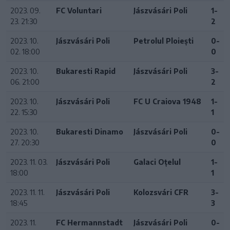
2023. 09.
FC Voluntari
Jászvásári Poli
1-
23. 21:30
2
2023. 10.
Jászvásári Poli
Petrolul Ploiești
0-
02. 18:00
0
2023. 10.
Bukaresti Rapid
Jászvásári Poli
3-
06. 21:00
2
2023. 10.
Jászvásári Poli
FC U Craiova 1948
1-
22. 15:30
1
2023. 10.
Bukaresti Dinamo
Jászvásári Poli
0-
27. 20:30
0
2023. 11. 03.
Jászvásári Poli
Galaci Oțelul
1-
18:00
1
2023. 11. 11.
Jászvásári Poli
Kolozsvári CFR
3-
18:45
3
2023. 11.
FC Hermannstadt
Jászvásári Poli
0-