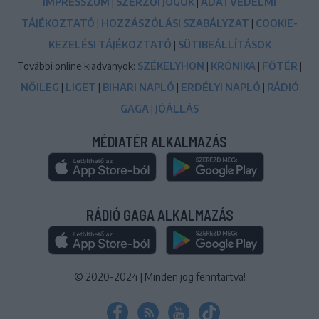
IMPRESSZUM
|
SZERZŐI JOGOK
|
ADATVÉDELMI
TÁJÉKOZTATÓ
|
HOZZÁSZÓLÁSI SZABÁLYZAT
|
COOKIE-
KEZELÉSI TÁJÉKOZTATÓ
|
SÜTIBEÁLLÍTÁSOK
További online kiadványok:
SZÉKELYHON
|
KRÓNIKA
|
FŐTÉR
|
NŐILEG
|
LIGET
|
BIHARI NAPLÓ
|
ERDÉLYI NAPLÓ
|
RÁDIÓ
GAGA
|
JÓÁLLÁS
MÉDIATÉR ALKALMAZÁS
RÁDIÓ GAGA ALKALMAZÁS
© 2020-2024
|
Minden jog fenntartva!