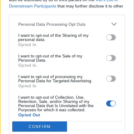
12:18
Downstream Participants
that may further disclose it to other
Egy évtized a háttérben – a csapatmenedzser
third parties.
bevezetett az SZFC kulisszái mögé
Personal Data Processing Opt Outs
10:33
Labda helyett ecset: szuperhősökkel népesítette be
I want to opt-out of the Sharing of my
personal data.
egykori iskolája falát a bajnok kézilabdázó
Opted In
09:51
I want to opt-out of the Sale of my
Brit Nagydíj és focimeccsek – vasárnap a tévében
Personal Data.
Opted In
22:03
Szabó István: négy vereség után egyre nehezebb, de
I want to opt-out of processing my
Personal Data for Targeted Advertising.
jönni fognak a jó eredmények
Opted In
20:52
I want to opt-out of Collection, Use,
A gól már összejött, az áttörés még nem az FK-nak
Retention, Sale, and/or Sharing of my
(videóval)
Personal Data that Is Unrelated with the
Purposes for which it was collected.
Opted Out
14:55
Tesztmeccsen legyőzte első bajnoki ellenfelét az FK
CONFIRM
Csíkszereda női focicsapata