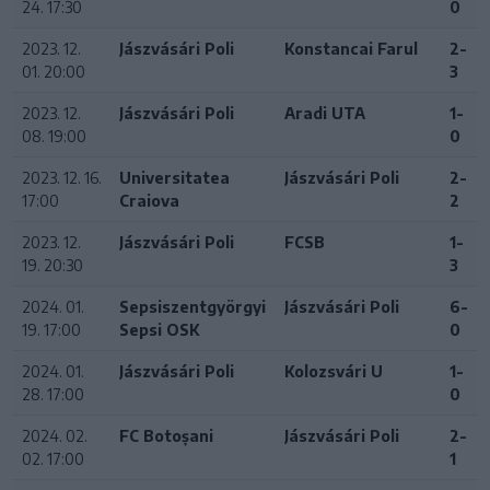
24. 17:30
0
2023. 12.
Jászvásári Poli
Konstancai Farul
2-
01. 20:00
3
2023. 12.
Jászvásári Poli
Aradi UTA
1-
08. 19:00
0
2023. 12. 16.
Universitatea
Jászvásári Poli
2-
17:00
Craiova
2
2023. 12.
Jászvásári Poli
FCSB
1-
19. 20:30
3
2024. 01.
Sepsiszentgyörgyi
Jászvásári Poli
6-
19. 17:00
Sepsi OSK
0
2024. 01.
Jászvásári Poli
Kolozsvári U
1-
28. 17:00
0
2024. 02.
FC Botoșani
Jászvásári Poli
2-
02. 17:00
1