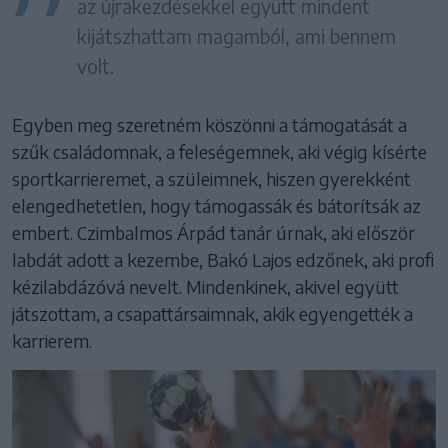
az újrakezdésekkel együtt mindent
kijátszhattam magamból, ami bennem
volt.
Egyben meg szeretném köszönni a támogatását a
szűk családomnak, a feleségemnek, aki végig kísérte
sportkarrieremet, a szüleimnek, hiszen gyerekként
elengedhetetlen, hogy támogassák és bátorítsák az
embert. Czimbalmos Árpád tanár úrnak, aki először
labdát adott a kezembe, Bakó Lajos edzőnek, aki profi
kézilabdázóvá nevelt. Mindenkinek, akivel együtt
játszottam, a csapattársaimnak, akik egyengették a
karrierem.