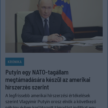
KRÓNIKA
Putyin egy NATO-tagállam
megtámadására készül az amerikai
hírszerzés szerint
A legfrissebb amerikai hírszerzési értékelések
szerint Vlagyimir Putyin orosz elnök a következő
néhány évben korlátozott támadást indíthat egy