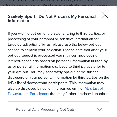
Challenge Kupa-győzelemre. Nyilván, az egy nagy
siker volt a klubnak, a városnak. Egy
Székely Sport -
Do Not Process My Personal
kirakatgyőzelem. Az én karrierem inkább több
Information
részsikerből állt. Előrébb tartom a román és magyar
If you wish to opt-out of the sale, sharing to third parties, or
ifibajnoki címeket, vagy a magyar aranyérmet.
processing of your personal or sensitive information for
targeted advertising by us, please use the below opt-out
Az SZKC-időszakon belül a bajnoki ezüst-
section to confirm your selection. Please note that after your
opt-out request is processed you may continue seeing
és bronzérem is legalább annyira fényesen
interest-based ads based on personal information utilized by
csillog, mint a nemzetközi siker számomra.
us or personal information disclosed to third parties prior to
your opt-out. You may separately opt-out of the further
disclosure of your personal information by third parties on the
Elsősorban azért, mert az előbbiért küzd az ember
IAB’s list of downstream participants. This information may
nap, mint nap, az sokkal izzasztóbb, mint egy
also be disclosed by us to third parties on the
IAB’s List of
Downstream Participants
that may further disclose it to other
nagyobb reflektorfényt kapó esemény.
third parties.
Legkedvesebb utolsó élményem a hazai, Bukaresti
Dinamo elleni meccs számomra. Kiválóan sikerült.
Personal Data Processing Opt Outs
Ezek azok a dolgok, amelyek húszévesen nem