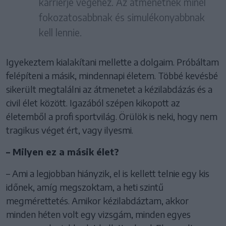
karrierje végéhez. Az átmenetnek minél
fokozatosabbnak és simulékonyabbnak
kell lennie.
Igyekeztem kialakítani mellette a dolgaim. Próbáltam
felépíteni a másik, mindennapi életem. Többé kevésbé
sikerült megtalálni az átmenetet a kézilabdázás és a
civil élet között. Igazából szépen kikopott az
életemből a profi sportvilág. Örülök is neki, hogy nem
tragikus véget ért, vagy ilyesmi.
– Milyen ez a másik élet?
– Ami a legjobban hiányzik, el is kellett telnie egy kis
időnek, amíg megszoktam, a heti szintű
megmérettetés. Amikor kézilabdáztam, akkor
minden héten volt egy vizsgám, minden egyes