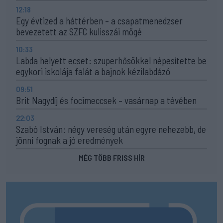
12:18
Egy évtized a háttérben – a csapatmenedzser
bevezetett az SZFC kulisszái mögé
10:33
Labda helyett ecset: szuperhősökkel népesítette be
egykori iskolája falát a bajnok kézilabdázó
09:51
Brit Nagydíj és focimeccsek – vasárnap a tévében
22:03
Szabó István: négy vereség után egyre nehezebb, de
jönni fognak a jó eredmények
MÉG TÖBB FRISS HÍR