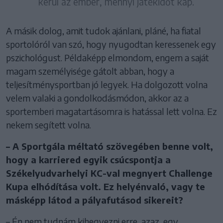
kerül az ember, mennyi játékidőt kap.
A másik dolog, amit tudok ajánlani, pláné, ha fiatal
sportolóról van szó, hogy nyugodtan keressenek egy
pszichológust. Példaképp elmondom, engem a saját
magam személyisége gátolt abban, hogy a
teljesítménysportban jó legyek. Ha dolgozott volna
velem valaki a gondolkodásmódon, akkor az a
sportemberi magatartásomra is hatással lett volna. Ez
nekem segített volna.
– A Sportgála méltató szövegében benne volt,
hogy a karriered egyik csúcspontja a
Székelyudvarhelyi KC-val megnyert Challenge
Kupa elhódítása volt. Ez helyénvaló, vagy te
másképp látod a pályafutásod sikereit?
– Én nem tudnám kihegyezni erre, azaz, egy