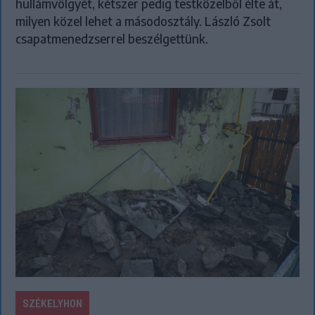
hullámvölgyét, kétszer pedig testközelből élte át,
milyen közel lehet a másodosztály. László Zsolt
csapatmenedzserrel beszélgettünk.
SZÉKELYHON