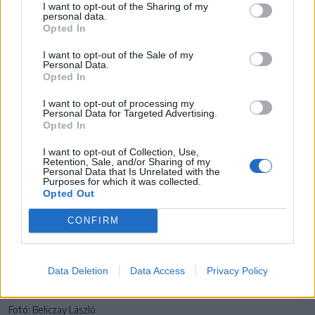
I want to opt-out of the Sharing of my
működtek, hogy ezeket az ember fiatalként nem így
personal data.
Opted In
vitte tovább. Tehát, nem hegyezném ki az én
karrierem a Challenge Kupa elhódítására. Hanem a
I want to opt-out of the Sale of my
Personal Data.
mindennapok győzelme az én győzelmem.
Opted In
I want to opt-out of processing my
Personal Data for Targeted Advertising.
Opted In
I want to opt-out of Collection, Use,
Retention, Sale, and/or Sharing of my
Personal Data that Is Unrelated with the
Purposes for which it was collected.
Opted Out
CONFIRM
Data Deletion
Data Access
Privacy Policy
Fotó: Beliczay László