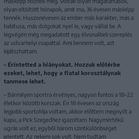
másképp hoznék meg. Voltak olyan magatartások,
olyan eltöltött hónapok, amit ma, 36 évesen másképp
tennék. Huszonévesen az ember más karakter, más a
habitusa, más dolgokat nyel le, vagy vállal be. A
legvégén még megadatott egy élvonalbeli szereplés
az udvarhelyi csapattal. Ami bennem volt, azt
kijátszhattam.
– Érintetted a hiányokat. Hozzuk előtérbe
ezeket, lehet, hogy a fiatal korosztálynak
tanmese lehet.
– Bármilyen sportra érvényes, nagyon fontos a 18–22
életkor közötti korszak. Én 18 évesen az ország
legjobb sportolója voltam, akkor előttem megnyílt a
kapu, a Pick Szegedhez igazoltam. Nagymértékű
ugrás volt ez, egyből három szintkülönbséget
jelentett. Az nekem sok volt. Nem tudtam