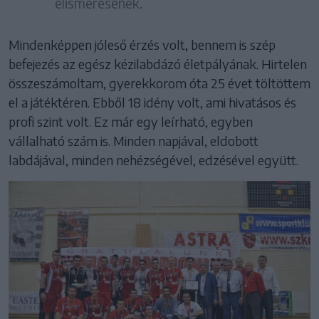
elismerésének.
Mindenképpen jóleső érzés volt, bennem is szép
befejezés az egész kézilabdázó életpályának. Hirtelen
összeszámoltam, gyerekkorom óta 25 évet töltöttem
el a játéktéren. Ebből 18 idény volt, ami hivatásos és
profi szint volt. Ez már egy leírható, egyben
vállalható szám is. Minden napjával, eldobott
labdájával, minden nehézségével, edzésével együtt.