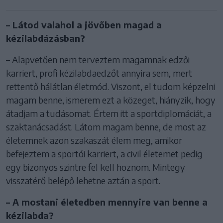
– Látod valahol a jövőben magad a
kézilabdázásban?
– Alapvetően nem terveztem magamnak edzői
karriert, profi kézilabdaedzőt annyira sem, mert
rettentő hálátlan életmód. Viszont, el tudom képzelni
magam benne, ismerem ezt a közeget, hiányzik, hogy
átadjam a tudásomat. Értem itt a sportdiplomáciát, a
szaktanácsadást. Látom magam benne, de most az
életemnek azon szakaszát élem meg, amikor
befejeztem a sportói karriert, a civil életemet pedig
egy bizonyos szintre fel kell hoznom. Mintegy
visszatérő belépő lehetne aztán a sport.
– A mostani életedben mennyire van benne a
kézilabda?