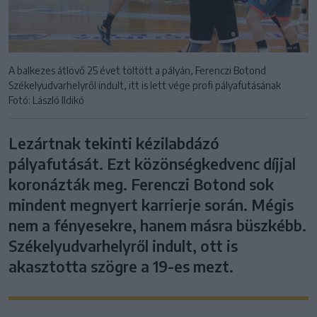
A balkezes átlövő 25 évet töltött a pályán, Ferenczi Botond
Székelyudvarhelyről indult, itt is lett vége profi pályafutásának
Fotó: László Ildikó
Lezártnak tekinti kézilabdázó
pályafutását. Ezt közönségkedvenc díjjal
koronázták meg. Ferenczi Botond sok
mindent megnyert karrierje során. Mégis
nem a fényesekre, hanem másra büszkébb.
Székelyudvarhelyről indult, ott is
akasztotta szögre a 19-es mezt.