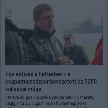
Egy évtized a háttérben – a
csapatmenedzser bevezetett az SZFC
kulisszái mögé
Tíz éve dolgozik a Székelyudvarhelyi FC mellett,
végigjárta a 3. Liga minden hullámhegyét és