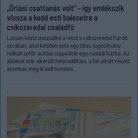
„Óriási csattanás volt” – így emlékszik
vissza a kedd esti balesetre a
csíkszeredai családfő
Lassan kezd visszaállni a rend a csíkszeredai Fürdő
utcában, ahol kedden este egy ittas, jogosítvány
nélküli sofőr autója csapódott egy családi házba. Az
ablakot már sikerült helyreállítani, a fal sérült részét
azonban még ki kell bontani.
`