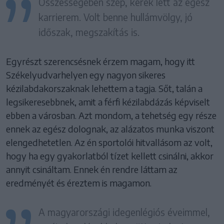
Összességében szép, kerek lett az egész
karrierem. Volt benne hullámvölgy, jó
időszak, megszakítás is.
Egyrészt szerencsésnek érzem magam, hogy itt
Székelyudvarhelyen egy nagyon sikeres
kézilabdakorszaknak lehettem a tagja. Sőt, talán a
legsikeresebbnek, amit a férfi kézilabdázás képviselt
ebben a városban. Azt mondom, a tehetség egy része
ennek az egész dolognak, az alázatos munka viszont
elengedhetetlen. Az én sportolói hitvallásom az volt,
hogy ha egy gyakorlatból tízet kellett csinálni, akkor
annyit csináltam. Ennek én rendre láttam az
eredményét és éreztem is magamon.
A magyarországi idegenlégiós éveimmel,