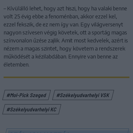
– Kívülálló lehet, hogy azt hiszi, hogy ha valaki benne
volt 25 évig ebbe a fenoménban, akkor ezzel kel,
ezzel fekszik, de ez nem így van. Egy világversenyt
nagyon szívesen végig követek, ott a sportág magas
színvonalon űzése zajlik. Amit most kedvelek, azért is
nézem a magas szintet, hogy követem a rendszerek
működését a kézilabdában. Ennyire van benne az
életemben.
#Mol-Pick Szeged
#Székelyudvarhelyi VSK
#Székelyudvarhelyi KC