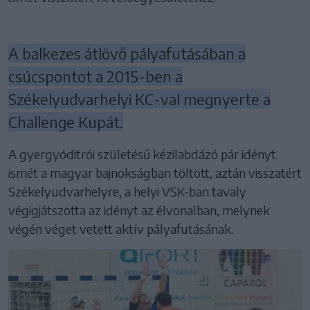
A balkezes átlövő pályafutásában a
csúcspontot a 2015-ben a
Székelyudvarhelyi KC-val megnyerte a
Challenge Kupát.
A gyergyóditrói születésű kézilabdázó pár idényt
ismét a magyar bajnokságban töltött, aztán visszatért
Székelyudvarhelyre, a helyi VSK-ban tavaly
végigjátszotta az idényt az élvonalban, melynek
végén véget vetett aktív pályafutásának.