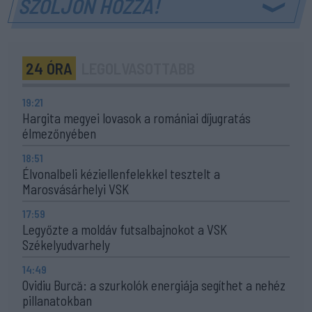
SZÓLJON HOZZÁ!
24 ÓRA
LEGOLVASOTTABB
19:21
Hargita megyei lovasok a romániai díjugratás
élmezőnyében
18:51
Élvonalbeli kéziellenfelekkel tesztelt a
Marosvásárhelyi VSK
17:59
Legyőzte a moldáv futsalbajnokot a VSK
Székelyudvarhely
14:49
Ovidiu Burcă: a szurkolók energiája segíthet a nehéz
pillanatokban