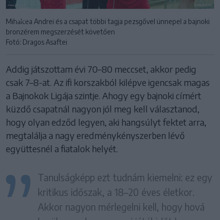
Mihalcea Andrei és a csapat többi tagja pezsgővel ünnepel a bajnoki
bronzérem megszerzését követően
Fotó: Dragos Asaftei
Addig játszottam évi 70–80 meccset, akkor pedig
csak 7–8-at. Az ifi korszakból kilépve igencsak magas
a Bajnokok Ligája szintje. Ahogy egy bajnoki címért
küzdő csapatnál nagyon jól meg kell választanod,
hogy olyan edződ legyen, aki hangsúlyt fektet arra,
megtalálja a nagy eredménykényszerben lévő
együttesnél a fiatalok helyét.
Tanulságképp ezt tudnám kiemelni: ez egy
kritikus időszak, a 18–20 éves életkor.
Akkor nagyon mérlegelni kell, hogy hová