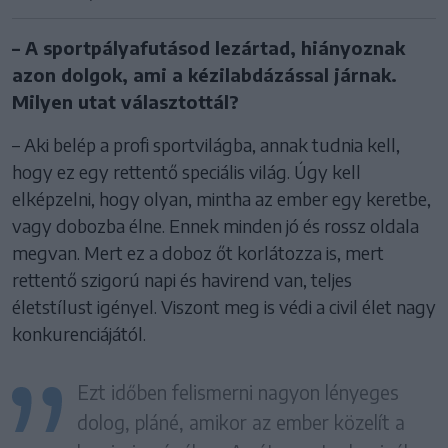
– A sportpályafutásod lezártad, hiányoznak
azon dolgok, ami a kézilabdázással járnak.
Milyen utat választottál?
– Aki belép a profi sportvilágba, annak tudnia kell,
hogy ez egy rettentő speciális világ. Úgy kell
elképzelni, hogy olyan, mintha az ember egy keretbe,
vagy dobozba élne. Ennek minden jó és rossz oldala
megvan. Mert ez a doboz őt korlátozza is, mert
rettentő szigorú napi és havirend van, teljes
életstílust igényel. Viszont meg is védi a civil élet nagy
konkurenciájától.
Ezt időben felismerni nagyon lényeges
dolog, pláné, amikor az ember közelít a