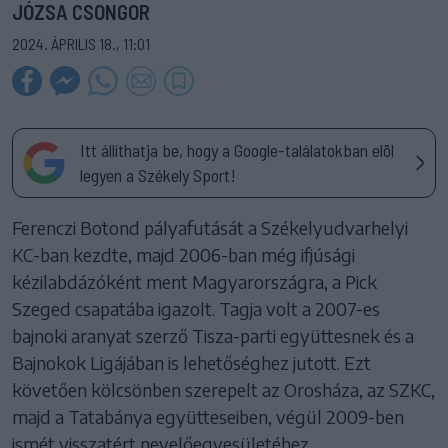
JÓZSA CSONGOR
2024. ÁPRILIS 18., 11:01
Itt állíthatja be, hogy a Google-találatokban elöl
legyen a Székely Sport!
Ferenczi Botond pályafutását a Székelyudvarhelyi
KC-ban kezdte, majd 2006-ban még ifjúsági
kézilabdázóként ment Magyarországra, a Pick
Szeged csapatába igazolt. Tagja volt a 2007-es
bajnoki aranyat szerző Tisza-parti együttesnek és a
Bajnokok Ligájában is lehetőséghez jutott. Ezt
követően kölcsönben szerepelt az Orosháza, az SZKC,
majd a Tatabánya együtteseiben, végül 2009-ben
ismét visszatért nevelőegyesületéhez.