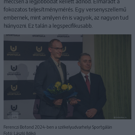
meccsen a legjobbodat kellett adnod. Elmaradt a
fokozatos teljesítménymérés. Egy versenyszellemű
embernek, mint amilyen én is vagyok, az nagyon tud
hiányozni. Ez talán a legspecifikusabb.
Ferenczi Botond 2024-ben a székelyudvarhelyi Sportgálán
Fotó: László Ildikó