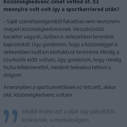
Közönségkedvenc címet vetted át. Ez
mennyire volt volt így a sportkarriered után?
– Saját személyeségemből fakadóan nem nevezném
magam közönségkedvencnek. Visszahúzódó
karakter vagyok, civilben is nehezebben teremtek
kapcsolatot. Úgy gondolom, hogy a közönséggel is
nehezebben tudtam kontaktust teremteni. Mindig a
szurkolók előtt voltam, úgy gondolom, hogy mindig
tiszta lelkiismerettel, mindent beleadva tettem a
dolgom.
Amennyiben a sportszeretőknek ez tetszett, akkor
oké, közönségkedvenc voltam.
Inkább érzem ezt a díjat egy pályafutás
lezárásnak, a munkásságom