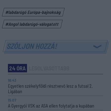
#labdarúgó Európa-bajnokság
#Angol labdarúgó-válogatott
SZÓLJON HOZZÁ!
24 ÓRA
LEGOLVASOTTABB
16:43
Egyetlen székelyföldi résztvevő lesz a futsal 2.
Ligában
15:07
A Gyergyói VSK az ASA ellen folytatja a kupában