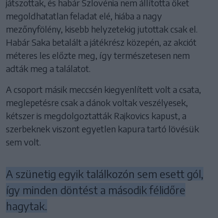
játszottak, és habár Szlovénia nem állította őket
megoldhatatlan feladat elé, hiába a nagy
mezőnyfölény, kisebb helyzetekig jutottak csak el.
Habár Saka betalált a játékrész közepén, az akciót
méteres les előzte meg, így természetesen nem
adták meg a találatot.
A csoport másik meccsén kiegyenlített volt a csata,
meglepetésre csak a dánok voltak veszélyesek,
kétszer is megdolgoztatták Rajkovics kapust, a
szerbeknek viszont egyetlen kapura tartó lövésük
sem volt.
A szünetig egyik találkozón sem esett gól,
így minden döntést a második félidőre
hagytak.