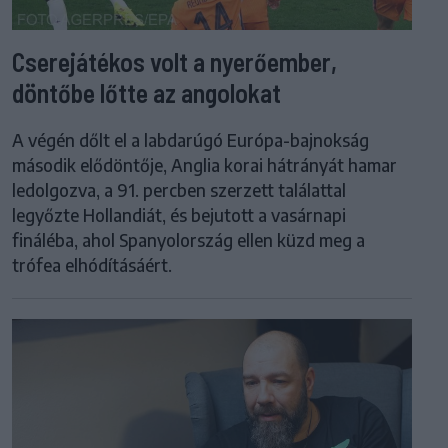
Cserejátékos volt a nyerőember,
döntőbe lőtte az angolokat
A végén dőlt el a labdarúgó Európa-bajnokság
második elődöntője, Anglia korai hátrányát hamar
ledolgozva, a 91. percben szerzett találattal
legyőzte Hollandiát, és bejutott a vasárnapi
fináléba, ahol Spanyolország ellen küzd meg a
trófea elhódításáért.