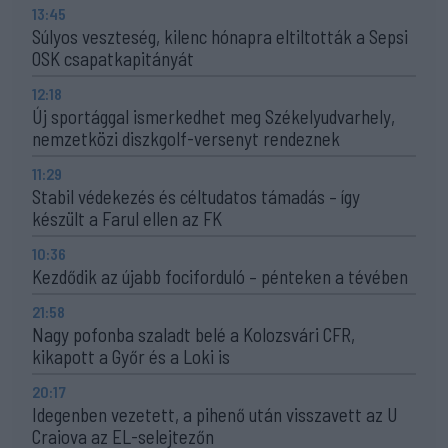
13:45
Súlyos veszteség, kilenc hónapra eltiltották a Sepsi
OSK csapatkapitányát
12:18
Új sportággal ismerkedhet meg Székelyudvarhely,
nemzetközi diszkgolf-versenyt rendeznek
11:29
Stabil védekezés és céltudatos támadás – így
készült a Farul ellen az FK
10:36
Kezdődik az újabb fociforduló – pénteken a tévében
21:58
Nagy pofonba szaladt belé a Kolozsvári CFR,
kikapott a Győr és a Loki is
20:17
Idegenben vezetett, a pihenő után visszavett az U
Craiova az EL-selejtezőn