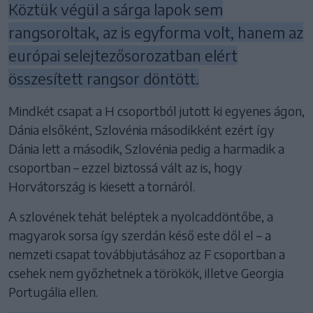
Köztük végül a sárga lapok sem
rangsoroltak, az is egyforma volt, hanem az
európai selejtezősorozatban elért
összesített rangsor döntött.
Mindkét csapat a H csoportból jutott ki egyenes ágon,
Dánia elsőként, Szlovénia másodikként ezért így
Dánia lett a második, Szlovénia pedig a harmadik a
csoportban – ezzel biztossá vált az is, hogy
Horvátország is kiesett a tornáról.
A szlovének tehát beléptek a nyolcaddöntőbe, a
magyarok sorsa így szerdán késő este dől el – a
nemzeti csapat továbbjutásához az F csoportban a
csehek nem győzhetnek a törökök, illetve Georgia
Portugália ellen.