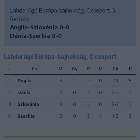
Labdarúgó Európa-bajnokság, C csoport, 3.
forduló
Anglia–Szlovénia 0–0
Dánia–Szerbia 0–0
Labdarúgó Európa-bajnokság, C csoport
#
Cs
M
Gy
D
V
Gk
P
1
Anglia
3
1
2
0
2-1
5
2
Dánia
3
0
3
0
2-2
3
3
Szlovénia
3
0
3
0
2-2
3
4
Szerbia
3
0
2
1
1-2
2