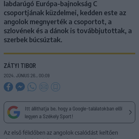
labdarúgó Európa-bajnokság C
csoportjának küzdelmei, kedden este az
angolok megnyerték a csoportot, a
szlovének és a dánok is továbbjutottak, a
szerbek búcsúztak.
ZÁTYI TIBOR
2024. JÚNIUS 26., 00:09
Itt állíthatja be, hogy a Google-találatokban elöl
legyen a Székely Sport!
Az első félidőben az angolok csalódást keltően