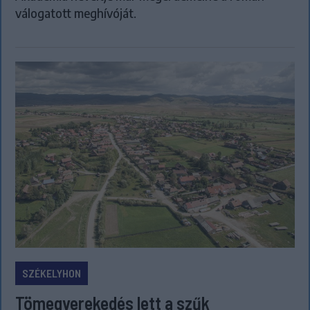
válogatott meghívóját.
SZÉKELYHON
Tömegverekedés lett a szűk