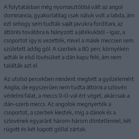
A folytatásban még nyomasztóbbá vált az angol
dominancia, gyakorlatilag csak náluk volt a labda, ám
ezt sehogy sem tudták saját javukra fordítani, az
áttörés továbbra is hiányzott a játékukból – igaz, a
csoportot így is vezették, mivel a másik meccsen sem
született addig gól. A szerbek a 80. perc környékén
adták le első lövésüket a dán kapu felé, ám nem
találták azt el.
Az utolsó percekben mindent megtett a győzelemért
Anglia, de egyszerűen nem tudta áttörni a szlovén
védelmi falat, a meccs 0–0-val ért véget, akárcsak a
dán–szerb meccs. Az angolok megnyerték a
csoportot, a szerbek kiestek, míg a dánok és a
szlovének egyaránt három-három döntetlennel, két
rúgott és két kapott góllal zártak.