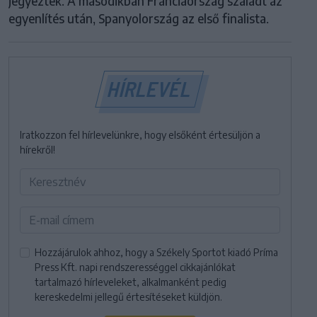
jegyeztek. A másodikban Franciaország szaladt az
egyenlítés után, Spanyolország az első finalista.
HÍRLEVÉL
Iratkozzon fel hírlevelünkre, hogy elsőként értesüljön a
hírekről!
Hozzájárulok ahhoz, hogy a Székely Sportot kiadó Príma
Press Kft. napi rendszerességgel cikkajánlókat
tartalmazó hírleveleket, alkalmanként pedig
kereskedelmi jellegű értesítéseket küldjön.