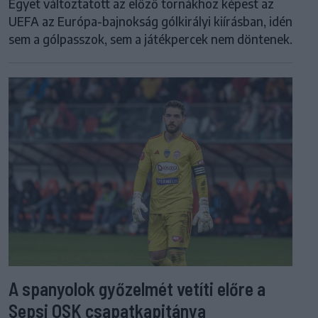
Egyet változtatott az előző tornákhoz képest az
UEFA az Európa-bajnokság gólkirályi kiírásban, idén
sem a gólpasszok, sem a játékpercek nem döntenek.
A spanyolok győzelmét vetíti előre a
Sepsi OSK csapatkapitánya