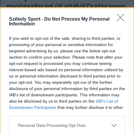
mezőgazdasági úti vitából Csatószegen
Kórházba szállítottak több embert, mezőgazdasági
Székely Sport -
Do Not Process My Personal
munkagépek rongálódtak meg, és ideiglenes védelmi
Information
rendeleteket is kibocsátottak azután, hogy szombat
If you wish to opt-out of the sale, sharing to third parties, or
délután súlyos konfliktus alakult ki Csatószegen egy
processing of your personal or sensitive information for
elsőbbségadási vita nyomán.
targeted advertising by us, please use the below opt-out
section to confirm your selection. Please note that after your
opt-out request is processed you may continue seeing
interest-based ads based on personal information utilized by
`
us or personal information disclosed to third parties prior to
your opt-out. You may separately opt-out of the further
disclosure of your personal information by third parties on the
IAB’s list of downstream participants. This information may
also be disclosed by us to third parties on the
IAB’s List of
Downstream Participants
that may further disclose it to other
third parties.
Personal Data Processing Opt Outs