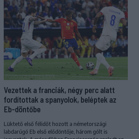
Vezettek a franciák, négy perc alatt
fordítottak a spanyolok, beléptek az
Eb-döntőbe
Lüktető első félidőt hozott a németországi
labdarúgó Eb első elődöntője, három gólt is