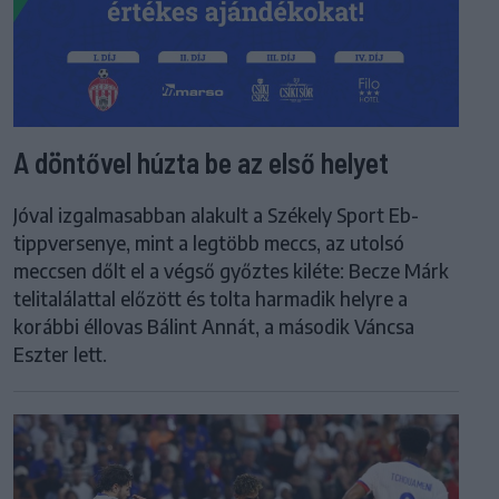
A döntővel húzta be az első helyet
Jóval izgalmasabban alakult a Székely Sport Eb-
tippversenye, mint a legtöbb meccs, az utolsó
meccsen dőlt el a végső győztes kiléte: Becze Márk
telitalálattal előzött és tolta harmadik helyre a
korábbi éllovas Bálint Annát, a második Váncsa
Eszter lett.