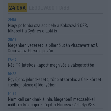
24 ÓRA
LEGOLVASOTTABB
21:58
Nagy pofonba szaladt belé a Kolozsvári CFR,
kikapott a Győr és a Loki is
20:17
Idegenben vezetett, a pihenő után visszavett az U
Craiova az EL-selejtezőn
17:43
Két FK-játékos kapott meghívót a válogatottba
16:22
Egy újonc jelentkezett, több átsorolás a Csík körzeti
focibajnokság új idényében
14:52
Nem kell senkinek állnia, idegenbeli meccsekkel
indítja a kézibajnokságot a Marosvásárhelyi VSK