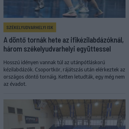
SZÉKELYUDVARHELYI ISK
A döntő tornák hete az ifikézilabdázóknál,
három székelyudvarhelyi együttessel
Hosszú idényen vannak túl az utánpótláskorú
kézilabdázók. Csoportkör, rájátszás után elérkeztek az
országos döntő tornáig. Ketten letudták, egy még nem
az évadot.