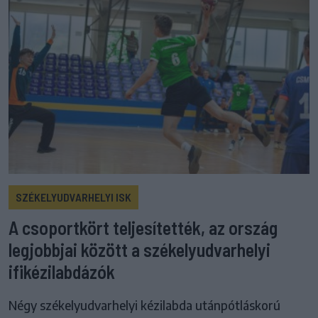
SZÉKELYUDVARHELYI ISK
A csoportkört teljesítették, az ország
legjobbjai között a székelyudvarhelyi
ifikézilabdázók
Négy székelyudvarhelyi kézilabda utánpótláskorú