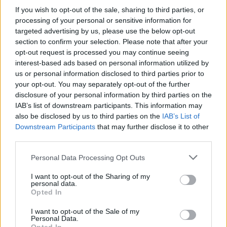
SZÉKELYUDVARHELYI ISK-SZAK
If you wish to opt-out of the sale, sharing to third parties, or
processing of your personal or sensitive information for
Kezdődik az ifi kézibajnokság, öt
targeted advertising by us, please use the below opt-out
udvarhelyi csapat a rajtnál
section to confirm your selection. Please note that after your
opt-out request is processed you may continue seeing
interest-based ads based on personal information utilized by
Három korcsoportban, mind a lányoknál, mind a fiúknál
us or personal information disclosed to third parties prior to
indul a pontgyűjtés. Van, ahol nagyon sok, van ahol
your opt-out. You may separately opt-out of the further
nagyon kevés ellenfél található a csoportban.
disclosure of your personal information by third parties on the
IAB’s list of downstream participants. This information may
also be disclosed by us to third parties on the
IAB’s List of
Downstream Participants
that may further disclose it to other
third parties.
Personal Data Processing Opt Outs
I want to opt-out of the Sharing of my
personal data.
Opted In
I want to opt-out of the Sale of my
Personal Data.