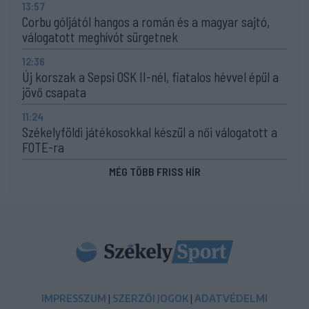
13:57
Corbu góljától hangos a román és a magyar sajtó,
válogatott meghívót sürgetnek
12:36
Új korszak a Sepsi OSK II-nél, fiatalos hévvel épül a
jövő csapata
11:24
Székelyföldi játékosokkal készül a női válogatott a
FOTE-ra
MÉG TÖBB FRISS HÍR
IMPRESSZUM
|
SZERZŐI JOGOK
|
ADATVÉDELMI