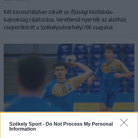
Két korosztályban zárult az ifjúsági kézilabda-
bajnokság rájátszása. Veretlenül nyerték az alsóház
csoportkörét a Székelyudvarhelyi ISK csapatai.
Székely Sport -
Do Not Process My Personal
Information