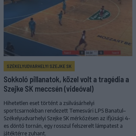
SZÉKELYUDVARHELYI SZEJKE SK
Sokkoló pillanatok, közel volt a tragédia a
Szejke SK meccsén (videóval)
Hihetetlen eset történt a zsilvásárhelyi
sportcsarnokban rendezett Temesvári LPS Banatul–
Székelyudvarhelyi Szejke SK mérkőzésen az ifjúsági 4-
es döntő tornán, egy rosszul felszerelt lámpatest a
játéktérre zuhant.