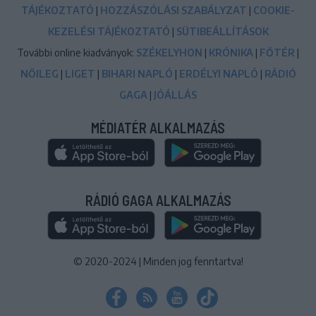
TÁJÉKOZTATÓ
|
HOZZÁSZÓLÁSI SZABÁLYZAT
|
COOKIE-
KEZELÉSI TÁJÉKOZTATÓ
|
SÜTIBEÁLLÍTÁSOK
További online kiadványok:
SZÉKELYHON
|
KRÓNIKA
|
FŐTÉR
|
NŐILEG
|
LIGET
|
BIHARI NAPLÓ
|
ERDÉLYI NAPLÓ
|
RÁDIÓ
GAGA
|
JÓÁLLÁS
MÉDIATÉR ALKALMAZÁS
RÁDIÓ GAGA ALKALMAZÁS
© 2020-2024
|
Minden jog fenntartva!