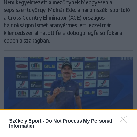
Nem kegyelmezett a mezőnynek Medgyesen a
sepsiszentgyörgyi Molnár Ede: a háromszéki sportoló
a Cross Country Eliminator (XCE) országos
bajnokságon ismét aranyérmes lett, ezzel már
kilencedszer állhatott fel a dobogó legfelső fokára
ebben a szakágban.
Székely Sport -
Do Not Process My Personal
Information