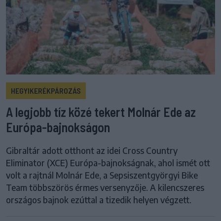
HEGYIKERÉKPÁROZÁS
A legjobb tíz közé tekert Molnár Ede az
Európa-bajnokságon
Gibraltár adott otthont az idei Cross Country
Eliminator (XCE) Európa-bajnokságnak, ahol ismét ott
volt a rajtnál Molnár Ede, a Sepsiszentgyörgyi Bike
Team többszörös érmes versenyzője. A kilencszeres
országos bajnok ezúttal a tizedik helyen végzett.