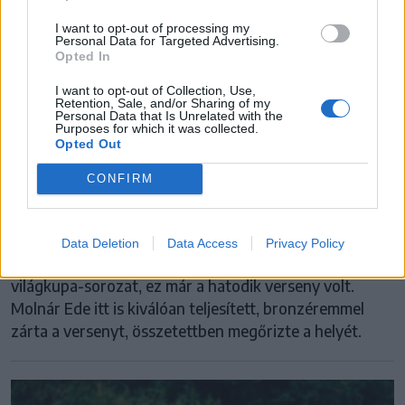
I want to opt-out of processing my
Personal Data for Targeted Advertising.
Opted In
I want to opt-out of Collection, Use,
Retention, Sale, and/or Sharing of my
Personal Data that Is Unrelated with the
Purposes for which it was collected.
HEGYIKERÉKPÁROZÁS
Opted Out
Dobogóra állt Brazíliában a
CONFIRM
sepsiszentgyörgyi kerékpáros
Két és fél hónap után Brazíliában, Sau Paulo városában
Data Deletion
Data Access
Privacy Policy
folytatódott a Cross Country Eliminator (XCE)
világkupa-sorozat, ez már a hatodik verseny volt.
Molnár Ede itt is kiválóan teljesített, bronzéremmel
zárta a versenyt, összetettben megőrizte a helyét.