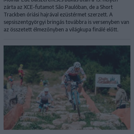
zárta az XCE-futamot São Paulóban, de a Short
Trackben óriási hajrával ezüstérmet szerzett. A
sepsiszentgyörgyi bringás továbbra is versenyben van
az összetett élmezőnyben a világkupa finálé előtt.