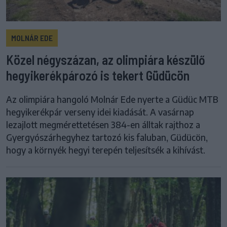
MOLNÁR EDE
Közel négyszázan, az olimpiára készülő
hegyikerékpározó is tekert Güdücön
Az olimpiára hangoló Molnár Ede nyerte a Güdüc MTB
hegyikerékpár verseny idei kiadását. A vasárnap
lezajlott megmérettetésen 384-en álltak rajthoz a
Gyergyószárhegyhez tartozó kis faluban, Güdücön,
hogy a környék hegyi terepén teljesítsék a kihívást.