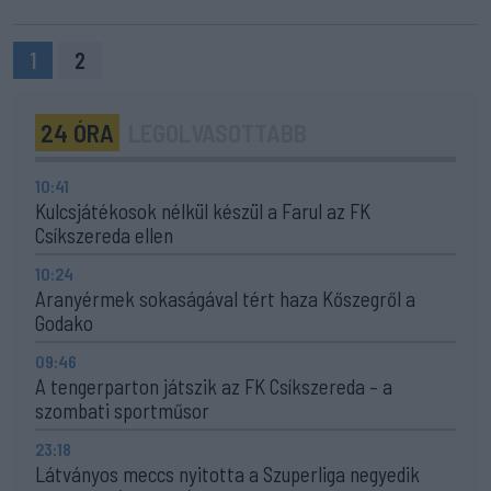
1
2
24 ÓRA
LEGOLVASOTTABB
10:41
Kulcsjátékosok nélkül készül a Farul az FK
Csíkszereda ellen
10:24
Aranyérmek sokaságával tért haza Kőszegről a
Godako
09:46
A tengerparton játszik az FK Csíkszereda – a
szombati sportműsor
23:18
Látványos meccs nyitotta a Szuperliga negyedik