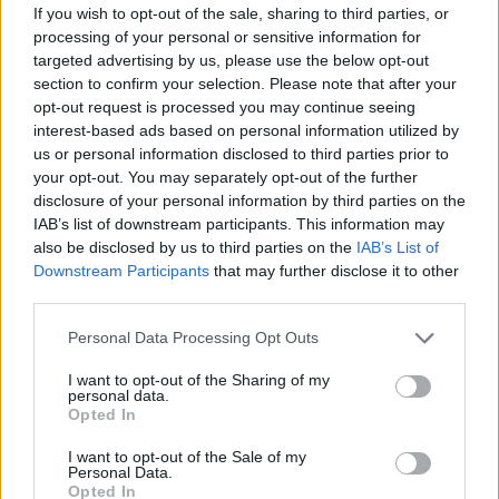
If you wish to opt-out of the sale, sharing to third parties, or
processing of your personal or sensitive information for
MOLNÁR EDE
targeted advertising by us, please use the below opt-out
section to confirm your selection. Please note that after your
Dobogóra állt a sepsiszentgyörgyi
opt-out request is processed you may continue seeing
interest-based ads based on personal information utilized by
kerékpározó a kontinenstornán
us or personal information disclosed to third parties prior to
your opt-out. You may separately opt-out of the further
Molnár Ede címvédőként indult el, a döntőig menetelt,
disclosure of your personal information by third parties on the
ott pedig elérte, hogy éremmel térjen haza. Ez a
IAB’s list of downstream participants. This information may
harmadik a kollekciójában.
also be disclosed by us to third parties on the
IAB’s List of
Downstream Participants
that may further disclose it to other
third parties.
Personal Data Processing Opt Outs
I want to opt-out of the Sharing of my
personal data.
Opted In
I want to opt-out of the Sale of my
Personal Data.
Opted In