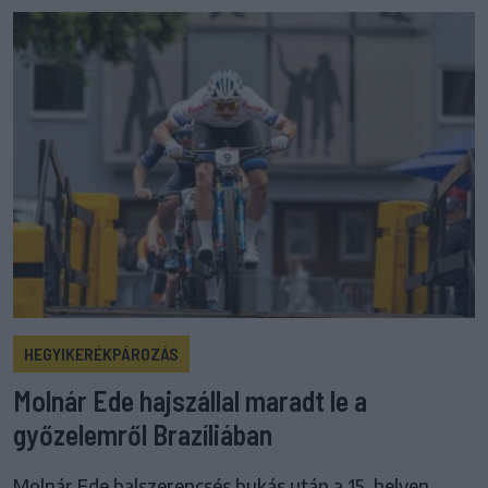
HEGYIKERÉKPÁROZÁS
Molnár Ede hajszállal maradt le a
győzelemről Brazíliában
Molnár Ede balszerencsés bukás után a 15. helyen