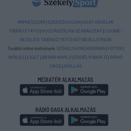
IMPRESSZUM
|
SZERZŐI JOGOK
|
ADATVÉDELMI
TÁJÉKOZTATÓ
|
HOZZÁSZÓLÁSI SZABÁLYZAT
|
COOKIE-
KEZELÉSI TÁJÉKOZTATÓ
|
SÜTIBEÁLLÍTÁSOK
További online kiadványok:
SZÉKELYHON
|
KRÓNIKA
|
FŐTÉR
|
NŐILEG
|
LIGET
|
BIHARI NAPLÓ
|
ERDÉLYI NAPLÓ
|
RÁDIÓ
GAGA
|
JÓÁLLÁS
MÉDIATÉR ALKALMAZÁS
RÁDIÓ GAGA ALKALMAZÁS