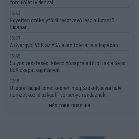
fordulóját (videóval)
16:43
Egyetlen székelyföldi résztvevő lesz a futsal 2.
Ligában
15:07
A Gyergyói VSK az ASA ellen folytatja a kupában
13:45
Súlyos veszteség, kilenc hónapra eltiltották a Sepsi
OSK csapatkapitányát
12:18
Új sportággal ismerkedhet meg Székelyudvarhely,
nemzetközi diszkgolf-versenyt rendeznek
MÉG TÖBB FRISS HÍR