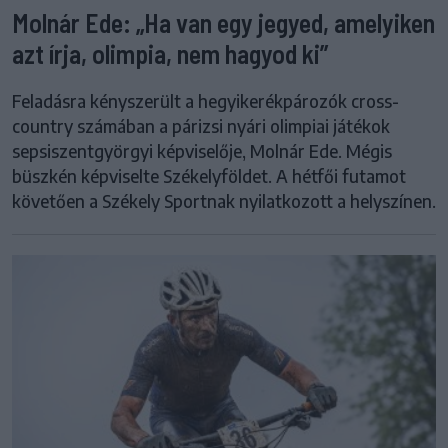
Molnár Ede: „Ha van egy jegyed, amelyiken
azt írja, olimpia, nem hagyod ki”
Feladásra kényszerült a hegyikerékpározók cross-
country számában a párizsi nyári olimpiai játékok
sepsiszentgyörgyi képviselője, Molnár Ede. Mégis
büszkén képviselte Székelyföldet. A hétfői futamot
követően a Székely Sportnak nyilatkozott a helyszínen.