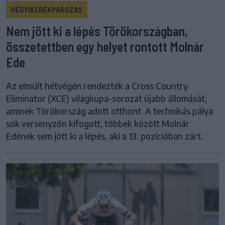
HEGYIKERÉKPÁROZÁS
Nem jött ki a lépés Törökországban,
összetettben egy helyet rontott Molnár
Ede
Az elmúlt hétvégén rendezték a Cross Country
Eliminator (XCE) világkupa-sorozat újabb állomását,
aminek Törökország adott otthont. A technikás pálya
sok versenyzőn kifogott, többek között Molnár
Edének sem jött ki a lépés, aki a 13. pozícióban zárt.