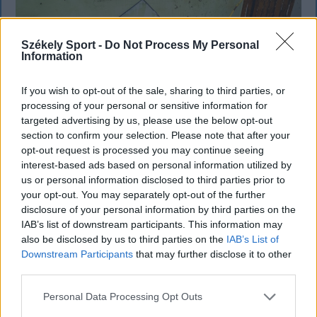
Székely Sport -
Do Not Process My Personal
Information
If you wish to opt-out of the sale, sharing to third parties, or
processing of your personal or sensitive information for
targeted advertising by us, please use the below opt-out
section to confirm your selection. Please note that after your
opt-out request is processed you may continue seeing
SZÉKELYHON
interest-based ads based on personal information utilized by
„Óriási csattanás volt” – így emlékszik
us or personal information disclosed to third parties prior to
your opt-out. You may separately opt-out of the further
vissza a kedd esti balesetre a
disclosure of your personal information by third parties on the
csíkszeredai családfő
IAB’s list of downstream participants. This information may
also be disclosed by us to third parties on the
IAB’s List of
Lassan kezd visszaállni a rend a csíkszeredai Fürdő
Downstream Participants
that may further disclose it to other
third parties.
utcában, ahol kedden este egy ittas, jogosítvány
nélküli sofőr autója csapódott egy családi házba. Az
Personal Data Processing Opt Outs
ablakot már sikerült helyreállítani, a fal sérült részét