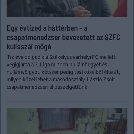
Egy évtized a háttérben – a
csapatmenedzser bevezetett az SZFC
kulisszái mögé
Tíz éve dolgozik a Székelyudvarhelyi FC mellett,
végigjárta a 3. Liga minden hullámhegyét és
hullámvölgyét, kétszer pedig testközelből élte át,
milyen közel lehet a másodosztály. László Zsolt
csapatmenedzserrel beszélgettünk.