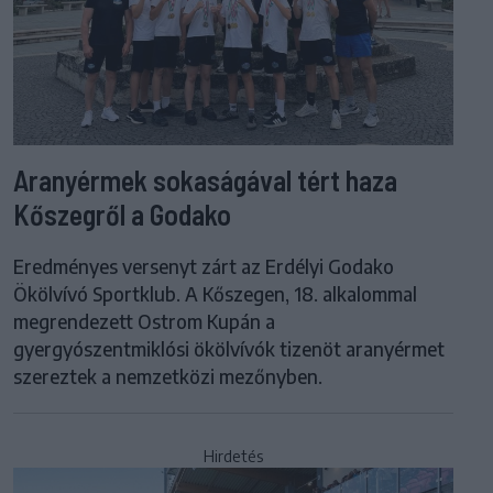
Aranyérmek sokaságával tért haza
Kőszegről a Godako
Eredményes versenyt zárt az Erdélyi Godako
Ökölvívó Sportklub. A Kőszegen, 18. alkalommal
megrendezett Ostrom Kupán a
gyergyószentmiklósi ökölvívók tizenöt aranyérmet
szereztek a nemzetközi mezőnyben.
Hirdetés