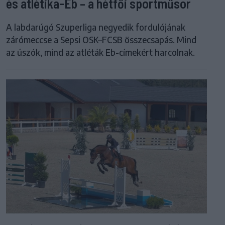
és atlétika-Eb – a hétfői sportműsor
A labdarúgó Szuperliga negyedik fordulójának
zárómeccse a Sepsi OSK–FCSB összecsapás. Mind
az úszók, mind az atléták Eb-címekért harcolnak.