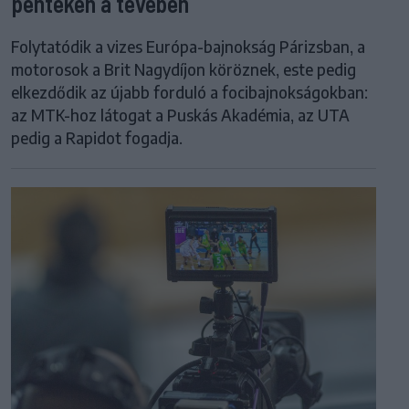
pénteken a tévében
Folytatódik a vizes Európa-bajnokság Párizsban, a
motorosok a Brit Nagydíjon köröznek, este pedig
elkezdődik az újabb forduló a focibajnokságokban:
az MTK-hoz látogat a Puskás Akadémia, az UTA
pedig a Rapidot fogadja.