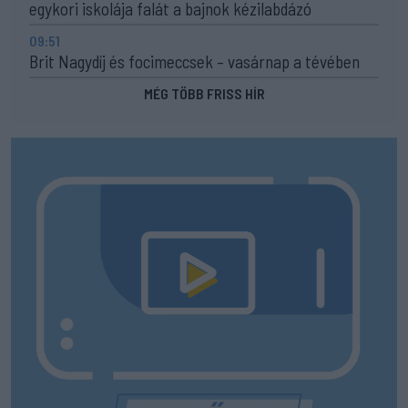
egykori iskolája falát a bajnok kézilabdázó
09:51
Brit Nagydíj és focimeccsek – vasárnap a tévében
MÉG TÖBB FRISS HÍR