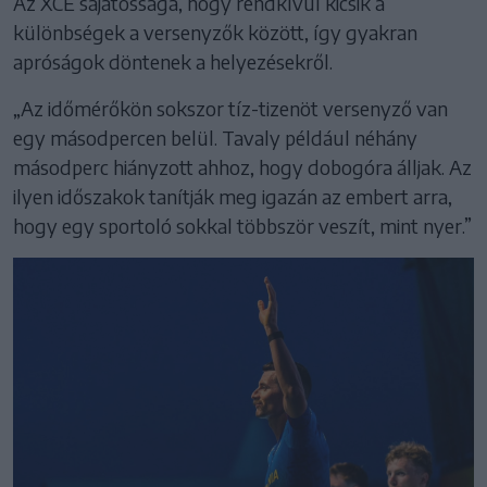
Az XCE sajátossága, hogy rendkívül kicsik a
különbségek a versenyzők között, így gyakran
apróságok döntenek a helyezésekről.
„Az időmérőkön sokszor tíz-tizenöt versenyző van
egy másodpercen belül. Tavaly például néhány
másodperc hiányzott ahhoz, hogy dobogóra álljak. Az
ilyen időszakok tanítják meg igazán az embert arra,
hogy egy sportoló sokkal többször veszít, mint nyer.”