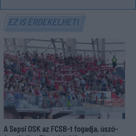
EZ IS ÉRDEKELHETI
A Sepsi OSK az FCSB-t fogadja, úszó-