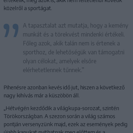
közelről a sportágat.
A tapasztalat azt mutatja, hogy a kemény
munkát és a törekvést mindenki értékeli.
Főleg azok, akik talán nem is értenek a
sporthoz, de lehetőségük van támogatni
olyan célokat, amelyek elsőre
elérhetetlennek tűnnek.”
Pihenésre azonban kevés idő jut, hiszen a következő
nagy kihívás már a küszöbön áll.
„Hétvégén kezdődik a világkupa-sorozat, szintén
Törökországban. A szezon során a világ számos
pontján versenyzünk majd, ezek az események pedig
újabb kapukat nyithatnak meg előttem és a