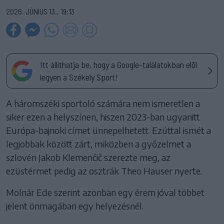
2026. JÚNIUS 13., 19:13
Itt állíthatja be, hogy a Google-találatokban elöl
legyen a Székely Sport!
A háromszéki sportoló számára nem ismeretlen a
siker ezen a helyszínen, hiszen 2023-ban ugyanitt
Európa-bajnoki címet ünnepelhetett. Ezúttal ismét a
legjobbak között zárt, miközben a győzelmet a
szlovén Jakob Klemenčič szerezte meg, az
ezüstérmet pedig az osztrák Theo Hauser nyerte.
Molnár Ede szerint azonban egy érem jóval többet
jelent önmagában egy helyezésnél.