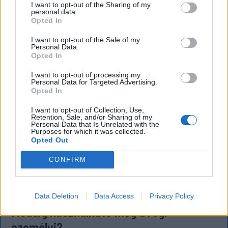
azonban még ki kell bontani.
I want to opt-out of the Sharing of my
personal data.
Opted In
I want to opt-out of the Sale of my
`
Personal Data.
Opted In
I want to opt-out of processing my
Personal Data for Targeted Advertising.
Opted In
I want to opt-out of Collection, Use,
Retention, Sale, and/or Sharing of my
Personal Data that Is Unrelated with the
Purposes for which it was collected.
Opted Out
CONFIRM
KRÓNIKA
Data Deletion
Data Access
Privacy Policy
Meddig használható még a régi
személyi?