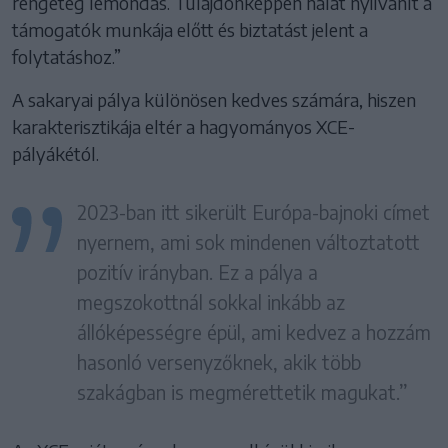
rengeteg lemondás. Tulajdonképpen hálát nyilvánít a
támogatók munkája előtt és biztatást jelent a
folytatáshoz.”
A sakaryai pálya különösen kedves számára, hiszen
karakterisztikája eltér a hagyományos XCE-
pályákétól.
2023-ban itt sikerült Európa-bajnoki címet
nyernem, ami sok mindenen változtatott
pozitív irányban. Ez a pálya a
megszokottnál sokkal inkább az
állóképességre épül, ami kedvez a hozzám
hasonló versenyzőknek, akik több
szakágban is megmérettetik magukat.”