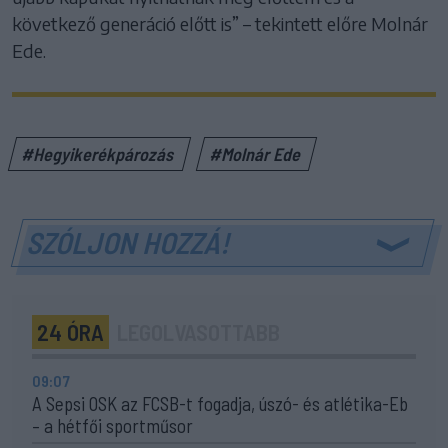
következő generáció előtt is” – tekintett előre Molnár
Ede.
#Hegyikerékpározás
#Molnár Ede
SZÓLJON HOZZÁ!
24 ÓRA
LEGOLVASOTTABB
09:07
A Sepsi OSK az FCSB-t fogadja, úszó- és atlétika-Eb
– a hétfői sportműsor