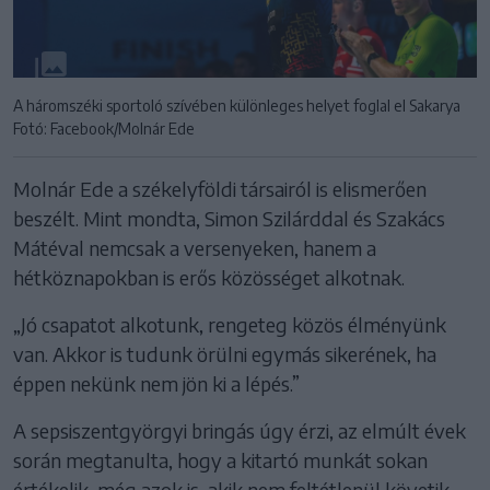
A háromszéki sportoló szívében különleges helyet foglal el Sakarya
Fotó: Facebook/Molnár Ede
Molnár Ede a székelyföldi társairól is elismerően
beszélt. Mint mondta, Simon Szilárddal és Szakács
Mátéval nemcsak a versenyeken, hanem a
hétköznapokban is erős közösséget alkotnak.
„Jó csapatot alkotunk, rengeteg közös élményünk
van. Akkor is tudunk örülni egymás sikerének, ha
éppen nekünk nem jön ki a lépés.”
A sepsiszentgyörgyi bringás úgy érzi, az elmúlt évek
során megtanulta, hogy a kitartó munkát sokan
értékelik, még azok is, akik nem feltétlenül követik