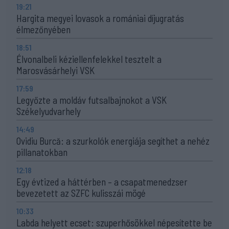
19:21
Hargita megyei lovasok a romániai díjugratás
élmezőnyében
18:51
Élvonalbeli kéziellenfelekkel tesztelt a
Marosvásárhelyi VSK
17:59
Legyőzte a moldáv futsalbajnokot a VSK
Székelyudvarhely
14:49
Ovidiu Burcă: a szurkolók energiája segíthet a nehéz
pillanatokban
12:18
Egy évtized a háttérben – a csapatmenedzser
bevezetett az SZFC kulisszái mögé
10:33
Labda helyett ecset: szuperhősökkel népesítette be