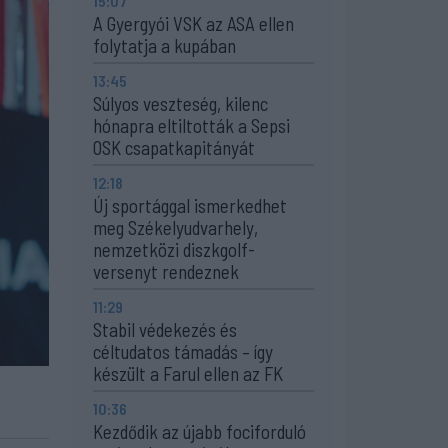
15:07
A Gyergyói VSK az ASA ellen
folytatja a kupában
13:45
Súlyos veszteség, kilenc
hónapra eltiltották a Sepsi
OSK csapatkapitányát
12:18
Új sportággal ismerkedhet
meg Székelyudvarhely,
nemzetközi diszkgolf-
versenyt rendeznek
11:29
Stabil védekezés és
céltudatos támadás – így
készült a Farul ellen az FK
10:36
Kezdődik az újabb fociforduló