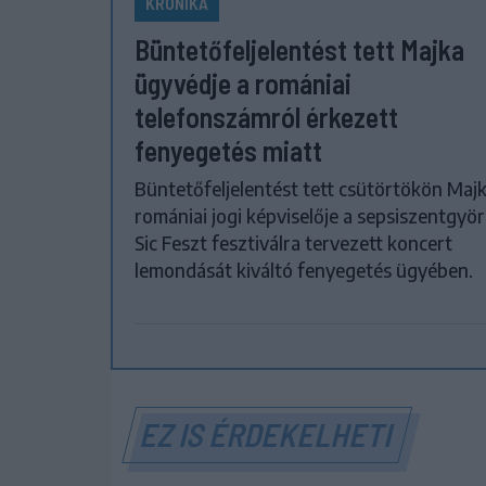
KRÓNIKA
Büntetőfeljelentést tett Majka
ügyvédje a romániai
telefonszámról érkezett
fenyegetés miatt
Büntetőfeljelentést tett csütörtökön Maj
romániai jogi képviselője a sepsiszentgyör
Sic Feszt fesztiválra tervezett koncert
lemondását kiváltó fenyegetés ügyében.
EZ IS ÉRDEKELHETI