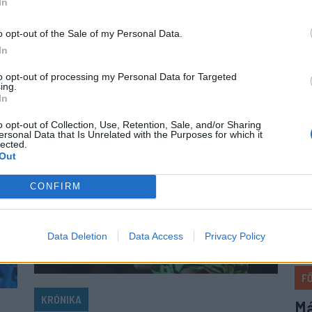
In
meg
a
kivételek közé tartozik a Sepsi OSK és az FK
kib
Csíkszereda is.
o opt-out of the Sale of my Personal Data.
súl
In
els
to opt-out of processing my Personal Data for Targeted
ing.
In
o opt-out of Collection, Use, Retention, Sale, and/or Sharing
ersonal Data that Is Unrelated with the Purposes for which it
lected.
Out
CONFIRM
Data Deletion
Data Access
Privacy Policy
F
KRÓNIKA
Má