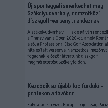
Új sportággal ismerkedhet meg
Székelyudvarhely, nemzetközi
diszkgolf-versenyt rendeznek
A székelyudvarhelyi Hillside pályán rendez
a Transylvania Open 2026-ot, amely Romá
első, a Professional Disc Golf Association ál
hitelesített versenye. Nemzetközi mezőnyt
fogadnak, először láthatunk diszkgolf
megmérettetést Székelyföldön.
Kezdődik az újabb fociforduló –
pénteken a tévében
Folytatódik a vizes Európa-bajnokság Pári