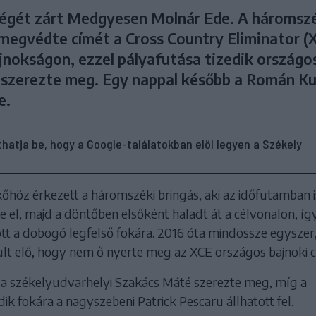
égét zárt Medgyesen Molnár Ede. A háromsz
megvédte címét a Cross Country Eliminator (
jnokságon, ezzel pályafutása tizedik országo
szerezte meg. Egy nappal később a Román K
e.
líthatja be, hogy a Google-találatokban elöl legyen a Székely
őhöz érkezett a háromszéki bringás, aki az időfutamban i
te el, majd a döntőben elsőként haladt át a célvonalon, íg
ott a dobogó legfelső fokára. 2016 óta mindössze egyszer
lt elő, hogy nem ő nyerte meg az XCE országos bajnoki c
a székelyudvarhelyi Szakács Máté szerezte meg, míg a
 fokára a nagyszebeni Patrick Pescaru állhatott fel.