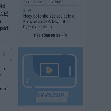
– pénteken a tévében
éki
21:58
XCE)
Nagy pofonba szaladt belé a
s
Kolozsvári CFR, kikapott a
Győr és a Loki is
upát
MÉG TÖBB FRISS HÍR
s a
y
,
ímet.