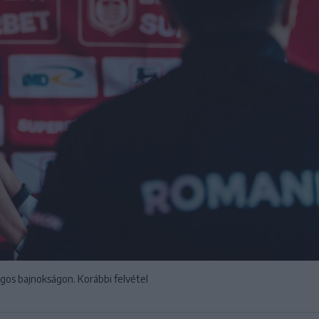
zágos bajnokságon. Korábbi felvétel