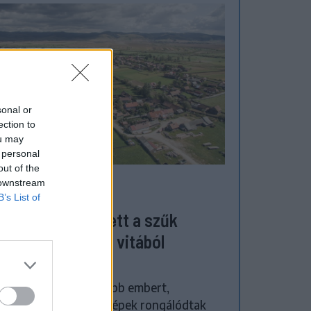
sonal or
ection to
ou may
 personal
out of the
 downstream
ZÉKELYHON
B’s List of
megverekedés lett a szűk
zőgazdasági úti vitából
atószegen
házba szállítottak több embert,
zőgazdasági munkagépek rongálódtak