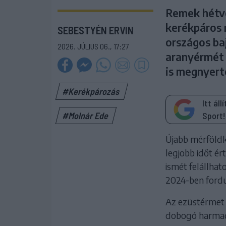
Remek hétv
kerékpáros 
SEBESTYÉN ERVIN
országos ba
2026. JÚLIUS 06., 17:27
aranyérmét 
is megnyert
#Kerékpározás
Itt ál
Sport!
#Molnár Ede
Újabb mérföldk
legjobb időt ér
ismét felállhat
2024-ben fordu
Az ezüstérmet 
dobogó harmadik