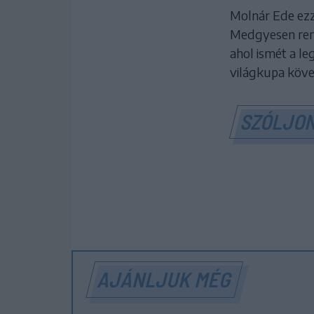
Molnár Ede ezz
Medgyesen ren
ahol ismét a l
világkupa köve
SZÓLJON
AJÁNLJUK MÉG