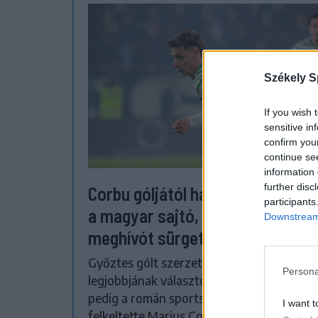
Székely S
If you wish 
sensitive in
confirm you
continue se
information 
further disc
Corbu góljától hangos a román é
participants
a magyar sajtó, válogatott
Downstream 
meghívót sürgetnek
Győztes gólt szerzett, a mérkőzés
Persona
legjobbjának választották, teljesítményéve
pedig a román sportsajtó figyelmét is
I want t
felkeltette Marius Corbu. Több szaklap