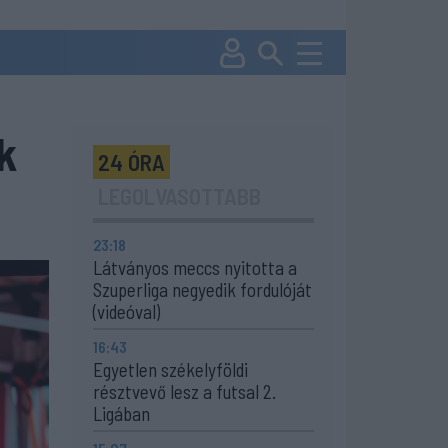
k
24 ÓRA
LEGOLVASOTTABB
23:18
Látványos meccs nyitotta a
Szuperliga negyedik fordulóját
(videóval)
16:43
Egyetlen székelyföldi
résztvevő lesz a futsal 2.
Ligában