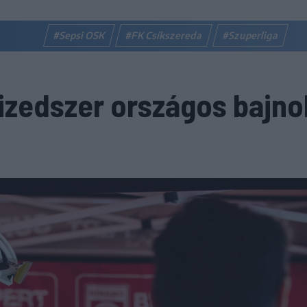
#Sepsi OSK
#FK Csíkszereda
#Szuperliga
izedszer országos bajno