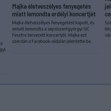
je
Majka életveszélyes fenyegetés
ce
miatt lemondta erdélyi koncertjét
Szá
Majka életveszélyes fenyegetést kapott, és
let
emiatt lemondta a sepsiszentgyörgyi SIC
vár
Fesztre tervezett koncertjét. Majka ezt
szerdán a Facebook-oldalán jelentette be.
ka
gyi