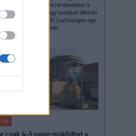
, és ideiglenes védelmi rendeleteket is
ocsátottak azután, hogy szombat délután
yos konfliktus alakult ki Csatószegen egy
őbbségadási vita nyomán.
ŐTÉR
r csak 4-5 napig működhet a