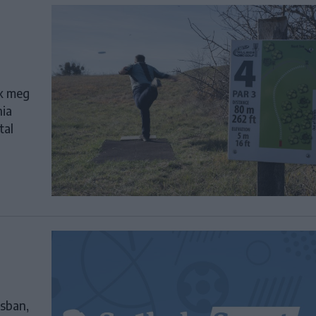
ik meg
nia
tal
zsban,