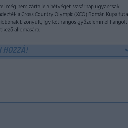
el még nem zárta le a hétvégét. Vasárnap ugyancsak
dezték a Cross Country Olympic (XCO) Román Kupa fut
egjobbnak bizonyult, így két rangos győzelemmel hangolt
tkező állomására.
 HOZZÁ!