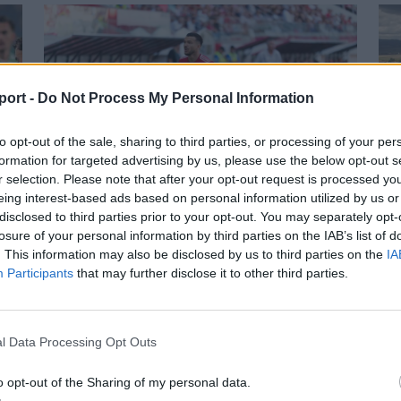
port -
Do Not Process My Personal Information
to opt-out of the sale, sharing to third parties, or processing of your per
formation for targeted advertising by us, please use the below opt-out s
r selection. Please note that after your opt-out request is processed y
eing interest-based ads based on personal information utilized by us or
disclosed to third parties prior to your opt-out. You may separately opt-
losure of your personal information by third parties on the IAB’s list of
s
Szembementek a trenddel: a Sepsi
S
. This information may also be disclosed by us to third parties on the
IA
OSK és az FK Csíkszereda kilóg a
Participants
that may further disclose it to other third parties.
Tö
sorból a Szuperligában
me
A labdarúgó Szuperliga 2026–2027-es
Cs
l Data Processing Opt Outs
l
idényében a 16 élvonalbeli klub közül 13
Kór
szerencsejáték-ipari vállalatot jelenít meg
o opt-out of the Sharing of my personal data.
me
mezének legértékesebb reklámfelületén. A