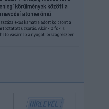
lenlegi körülmények között a
rnavodai atomerőmű
zszázalékos kamatra adott kölcsönt a
artóztatott uzsorás. Akár 40 fok is
ható vasárnap a nyugati országrészben.
HÍRLEVÉL