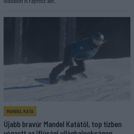
viadalon is rajthoz állt.
MANDEL KATA
Újabb bravúr Mandel Katától, top tízben
végzett az ifjúsági világbajnokságon