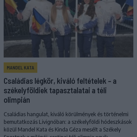
MANDEL KATA
Családias légkör, kiváló feltételek – a
székelyföldiek tapasztalatai a téli
olimpián
Családias hangulat, kiváló körülmények és történelmi
bemutatkozás Livignóban: a székelyföldi hódeszkások
közül Mandel Kata és Kinda Géza mesélt a Székely
Sportnak a milánói-cortinai téli olimpia egyik