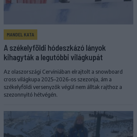
MANDEL KATA
A székelyföldi hódeszkázó lányok
kihagyták a legutóbbi világkupát
Az olaszországi Cerviniában elrajtolt a snowboard
cross világkupa 2025–2026-os szezonja, ám a
székelyföldi versenyzők végül nem álltak rajthoz a
szezonnyitó hétvégén.