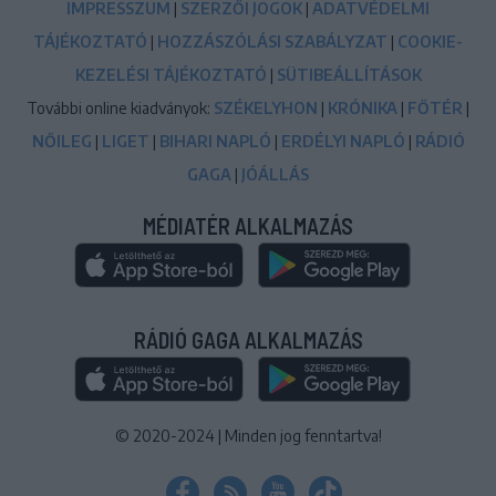
IMPRESSZUM
|
SZERZŐI JOGOK
|
ADATVÉDELMI
TÁJÉKOZTATÓ
|
HOZZÁSZÓLÁSI SZABÁLYZAT
|
COOKIE-
KEZELÉSI TÁJÉKOZTATÓ
|
SÜTIBEÁLLÍTÁSOK
További online kiadványok:
SZÉKELYHON
|
KRÓNIKA
|
FŐTÉR
|
NŐILEG
|
LIGET
|
BIHARI NAPLÓ
|
ERDÉLYI NAPLÓ
|
RÁDIÓ
GAGA
|
JÓÁLLÁS
MÉDIATÉR ALKALMAZÁS
RÁDIÓ GAGA ALKALMAZÁS
© 2020-2024
|
Minden jog fenntartva!