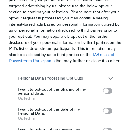
targeted advertising by us, please use the below opt-out
section to confirm your selection. Please note that after your
opt-out request is processed you may continue seeing
MANDEL KATA
interest-based ads based on personal information utilized by
Topformában az erdélyi hódeszkások, a
us or personal information disclosed to third parties prior to
your opt-out. You may separately opt-out of the further
világ legjobbjai között
disclosure of your personal information by third parties on the
IAB’s list of downstream participants. This information may
Rátettek még egy lapáttal korábbi kiváló
also be disclosed by us to third parties on the
IAB’s List of
Downstream Participants
that may further disclose it to other
teljesítményükre a székelyföldi hódeszkás lányok a
third parties.
snowboard cross világkupa kanadai záróversenyén.
Mandel Kata és Bartalis Henrietta is a legjobb húsz
Personal Data Processing Opt Outs
között végzett.
I want to opt-out of the Sharing of my
personal data.
Opted In
I want to opt-out of the Sale of my
Personal Data.
Opted In
I want to opt-out of processing my