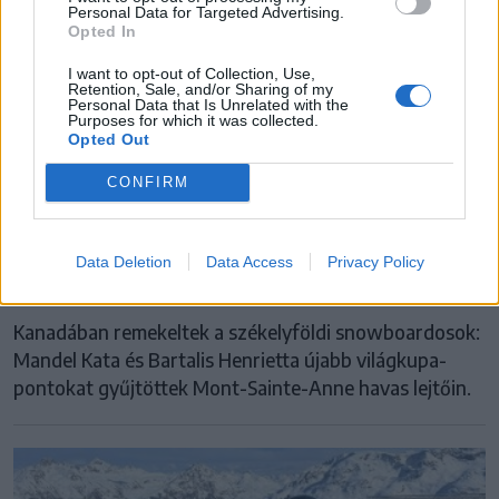
Personal Data for Targeted Advertising.
Opted In
I want to opt-out of Collection, Use,
Retention, Sale, and/or Sharing of my
Personal Data that Is Unrelated with the
Purposes for which it was collected.
Opted Out
CONFIRM
MANDEL KATA
Data Deletion
Data Access
Privacy Policy
Szárnyalnak a székely hódeszkás lányok
Kanadában remekeltek a székelyföldi snowboardosok:
Mandel Kata és Bartalis Henrietta újabb világkupa-
pontokat gyűjtöttek Mont-Sainte-Anne havas lejtőin.