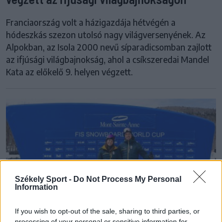
Franciaország volt a házigazdája hétvégén a
hódeszkás szezon utolsó nagy világversenyének. Az
Alpokban, az Isola 2000 nevű síparadicsomban zajlott
az ifjúsági világbajnokság, ahol a csíkszeredai Mandel
Kata az előkelő 9. helyen végzett.
Székely Sport -
Do Not Process My Personal
Information
If you wish to opt-out of the sale, sharing to third parties, or
processing of your personal or sensitive information for