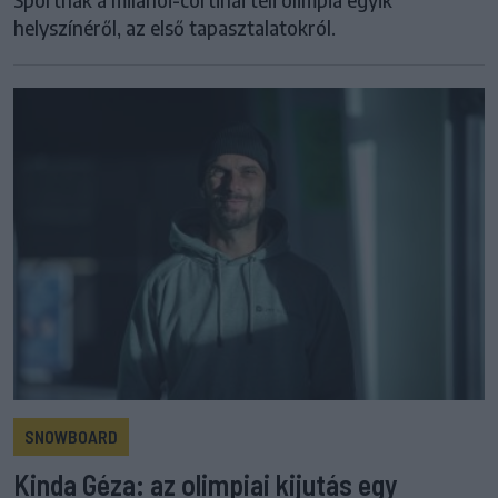
helyszínéről, az első tapasztalatokról.
SNOWBOARD
Kinda Géza: az olimpiai kijutás egy