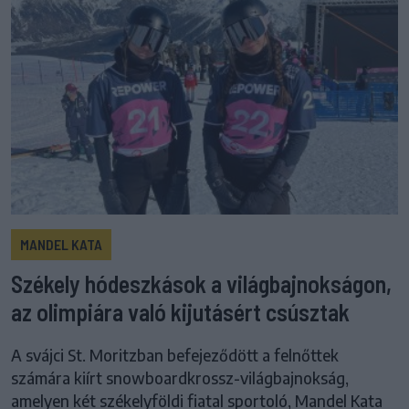
MANDEL KATA
Székely hódeszkások a világbajnokságon,
az olimpiára való kijutásért csúsztak
A svájci St. Moritzban befejeződött a felnőttek
számára kiírt snowboardkrossz-világbajnokság,
amelyen két székelyföldi fiatal sportoló, Mandel Kata