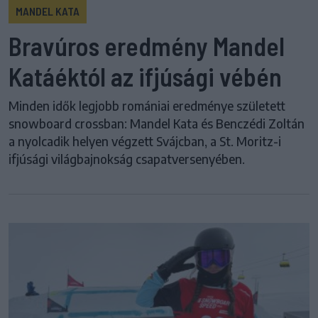
MANDEL KATA
Bravúros eredmény Mandel
Katáéktól az ifjúsági vébén
Minden idők legjobb romániai eredménye született
snowboard crossban: Mandel Kata és Benczédi Zoltán
a nyolcadik helyen végzett Svájcban, a St. Moritz-i
ifjúsági világbajnokság csapatversenyében.