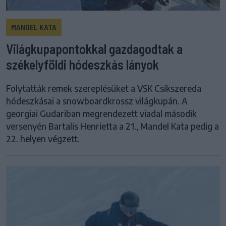
MANDEL KATA
Világkupapontokkal gazdagodtak a
székelyföldi hódeszkás lányok
Folytatták remek szereplésüket a VSK Csíkszereda
hódeszkásai a snowboardkrossz világkupán. A
georgiai Gudariban megrendezett viadal második
versenyén Bartalis Henrietta a 21., Mandel Kata pedig a
22. helyen végzett.