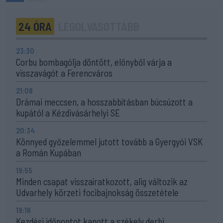
24 ÓRA
LEGOLVASOTTABB
23:30
Corbu bombagólja döntött, előnyből várja a
visszavágót a Ferencváros
21:08
Drámai meccsen, a hosszabbításban búcsúzott a
kupától a Kézdivásárhelyi SE
20:34
Könnyed győzelemmel jutott tovább a Gyergyói VSK
a Román Kupában
19:55
Minden csapat visszaíratkozott, alig változik az
Udvarhely körzeti focibajnokság összetétele
19:16
Kezdési időpontot kapott a székely derbi