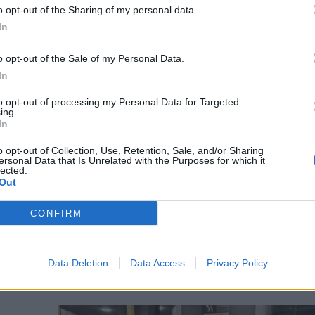
o opt-out of the Sharing of my personal data.
n a
In
o opt-out of the Sale of my Personal Data.
In
to opt-out of processing my Personal Data for Targeted
ing.
In
ről
o opt-out of Collection, Use, Retention, Sale, and/or Sharing
ersonal Data that Is Unrelated with the Purposes for which it
ában
lected.
Out
yar
n az
CONFIRM
a
Data Deletion
Data Access
Privacy Policy