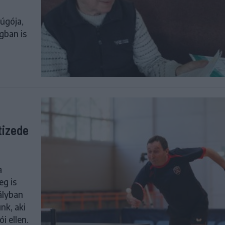
úgója,
gban is
tizede
a
eg is
ályban
nk, aki
i ellen.