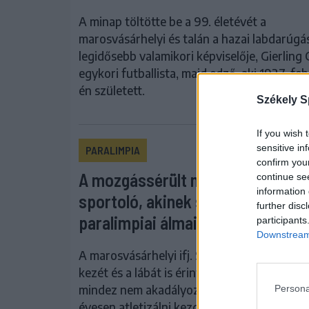
A minap töltötte be a 99. életévét a
marosvásárhelyi és talán a hazai labdarúgá
legidősebb valamikori képviselője, Gierling
egykori futballista, majd edző, aki 1927. fe
én született.
Székely S
If you wish 
sensitive in
PARALIMPIA
confirm you
A mozgássérült marosvásárhelyi
continue se
information 
sportoló, akinek szertefoszlotta
further disc
paralimpiai álmai
participants
Downstream 
A marosvásárhelyi ifj. Soós Zsigmond (Öcsi)
kezét és a lábát is érintő ujjhiánnyal születe
mindez nem akadályozta meg abban, hogy 
Persona
évesen atletizálni kezdjen, később pedig