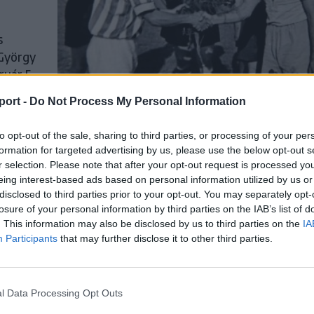
s
 György
bruár 5-
port -
Do Not Process My Personal Information
to opt-out of the sale, sharing to third parties, or processing of your per
formation for targeted advertising by us, please use the below opt-out s
r selection. Please note that after your opt-out request is processed y
eing interest-based ads based on personal information utilized by us or
disclosed to third parties prior to your opt-out. You may separately opt-
k a
losure of your personal information by third parties on the IAB’s list of
. This information may also be disclosed by us to third parties on the
IA
Participants
that may further disclose it to other third parties.
 a
tt, de
már 10
l Data Processing Opt Outs