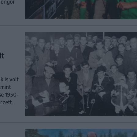
ajongói
lt
 is volt
 mint
se 1950-
rzett.