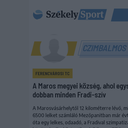
CZIMBALMOS
FERENCVÁROSI TC
A Maros megyei község, ahol egy
dobban minden Fradi-szív
A Marosvásárhelytől 12 kilométerre lévő, m
6500 lelket számláló Mezőpanitban már év
óta egy lelkes, odaadó, a Fradival szimpatiz