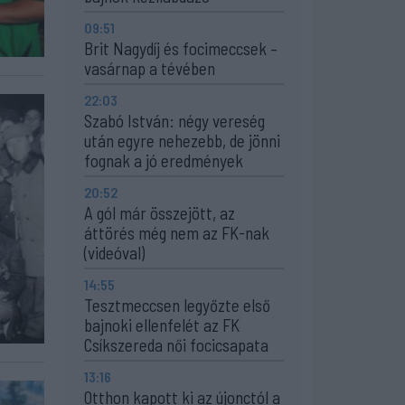
09:51
Brit Nagydíj és focimeccsek –
vasárnap a tévében
22:03
Szabó István: négy vereség
után egyre nehezebb, de jönni
fognak a jó eredmények
20:52
A gól már összejött, az
áttörés még nem az FK-nak
(videóval)
14:55
Tesztmeccsen legyőzte első
bajnoki ellenfelét az FK
Csíkszereda női focicsapata
13:16
Otthon kapott ki az újonctól a