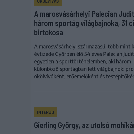
ÖKÖLVÍVÁS
A marosvásárhelyi Palecian Judi
három sportág világbajnoka, 31 c
birtokosa
A marosvásárhelyi származású, több mint 
évtizede Győrben élő 54 éves Palecian Judit
egyetlen a sporttörténelemben, aki három
különböző sportágban lett világbajnok: pro
ökölvívóként, erőemelőként és testépítőké
INTERJÚ
Gierling György, az utolsó mohiká