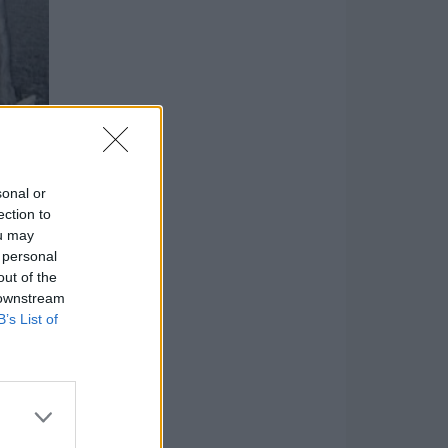
sonal or
ection to
ou may
 personal
out of the
 downstream
B’s List of