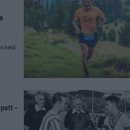
a
n belül
.
épett –