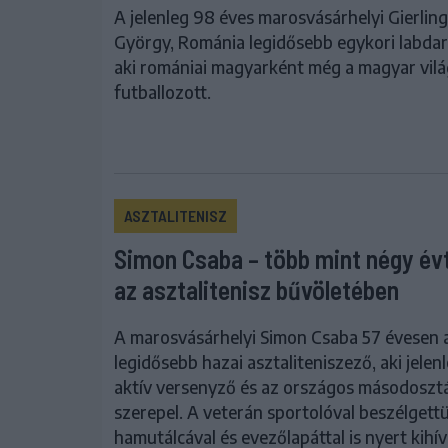
A jelenleg 98 éves marosvásárhelyi Gierling
György, Románia legidősebb egykori labdar
aki romániai magyarként még a magyar vilá
futballozott.
ASZTALITENISZ
Simon Csaba – több mint négy év
az asztalitenisz bűvöletében
A marosvásárhelyi Simon Csaba 57 évesen 
legidősebb hazai asztaliteniszező, aki jelenl
aktív versenyző és az országos másodoszt
szerepel. A veterán sportolóval beszélgettü
hamutálcával és evezőlapáttal is nyert kihívó