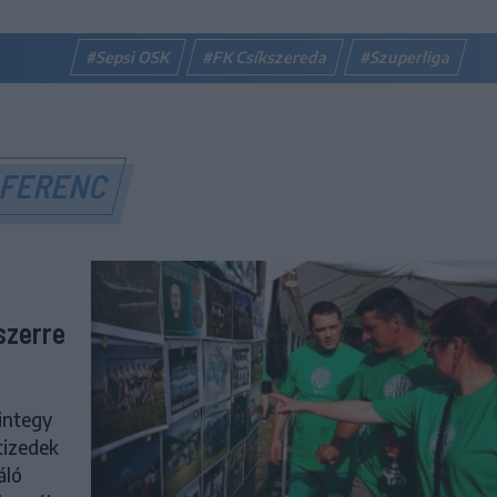
#Sepsi OSK
#FK Csíkszereda
#Szuperliga
 FERENC
szerre
integy
tizedek
áló