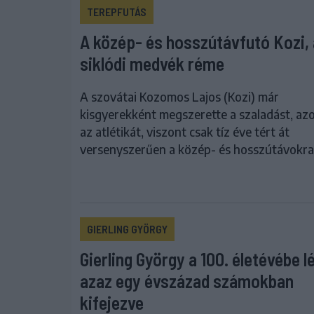
TEREPFUTÁS
A közép- és hosszútávfutó Kozi, 
siklódi medvék réme
A szovátai Kozomos Lajos (Kozi) már
kisgyerekként megszerette a szaladást, azo
az atlétikát, viszont csak tíz éve tért át
versenyszerűen a közép- és hosszútávokra
GIERLING GYÖRGY
Gierling György a 100. életévébe l
azaz egy évszázad számokban
kifejezve