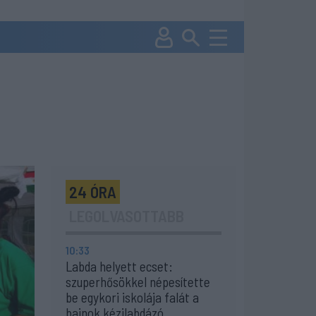
24 ÓRA
LEGOLVASOTTABB
10:33
Labda helyett ecset:
szuperhősökkel népesítette
be egykori iskolája falát a
bajnok kézilabdázó