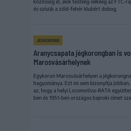
közösség él, akik testileg-lelkileg az FTC-r
és szívük a zöld-fehér klubért dobog.
JÉGKORONG
Aranycsapata jégkorongban is vo
Marosvásárhelynek
Egykoron Marosvásárhelyen a jégkorongnak
hagyománya. Ezt mi sem bizonyítja jobban,
az, hogy a helyi Locomotiva–RATA együtte
ben és 1951-ben országos bajnoki címet sze