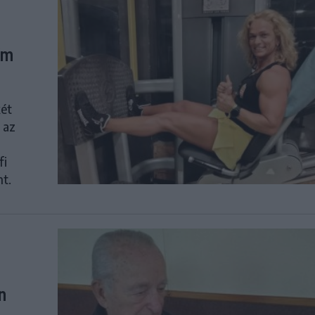
t
ím
két
 az
fi
nt.
n