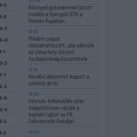
20:34
3-5
Könnyed győzelemmel jutott
tovább a Gyergyói VSK a
1-0
Román Kupában
4-3
19:55
Minden csapat
6-0
visszaíratkozott, alig változik
az Udvarhely körzeti
1-1
focibajnokság összetétele
0-3
19:16
7-1
Kezdési időpontot kapott a
székely derbi
2-2
15:50
3-0
Intenzív felkészülés után
magabiztosan várják a
0-3
bajnoki rajtot az FK
Csíkszereda fiataljai
3-2
14:42
1-3