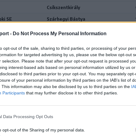
Csíkszentkirály
oki SE
Szárhegyi Bástya
Csíkmadarasi Sörkert SE
port -
Do Not Process My Personal Information
lcsík SE
Szárhegyi Bástya
to opt-out of the sale, sharing to third parties, or processing of your per
Lázárfalva
formation for targeted advertising by us, please use the below opt-out s
r selection. Please note that after your opt-out request is processed y
Szárhegyi Bástya
eing interest-based ads based on personal information utilized by us or
disclosed to third parties prior to your opt-out. You may separately opt-
Kozmási Komisz
losure of your personal information by third parties on the IAB’s list of
. This information may also be disclosed by us to third parties on the
IA
Szárhegyi Bástya
Participants
that may further disclose it to other third parties.
Tusnádi Piliske
Szárhegyi Bástya
l Data Processing Opt Outs
Gyimesbükk
o opt-out of the Sharing of my personal data.