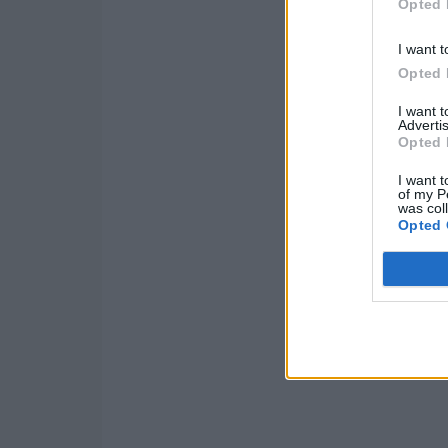
Opted 
I want t
Opted 
I want 
Advertis
Opted 
I want t
of my P
was col
Opted 