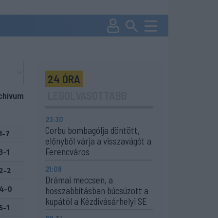
24 ÓRA
LEGOLVASOTTABB
chívum
23:30
Corbu bombagólja döntött,
1-7
előnyből várja a visszavágót a
Ferencváros
3-1
21:08
2-2
Drámai meccsen, a
4-0
hosszabbításban búcsúzott a
kupától a Kézdivásárhelyi SE
5-1