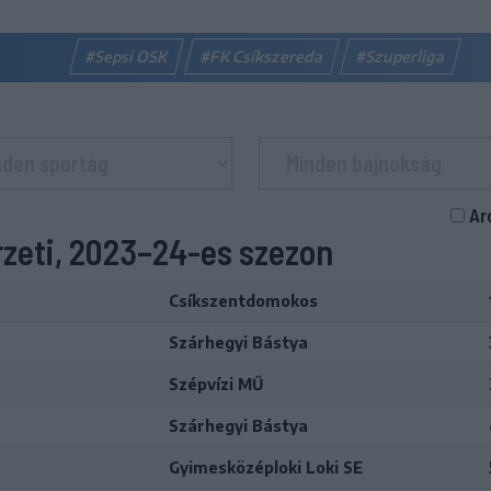
#Sepsi OSK
#FK Csíkszereda
#Szuperliga
Ar
rzeti, 2023–24-es szezon
Csíkszentdomokos
Szárhegyi Bástya
Szépvízi MŰ
Szárhegyi Bástya
Gyimesközéploki Loki SE