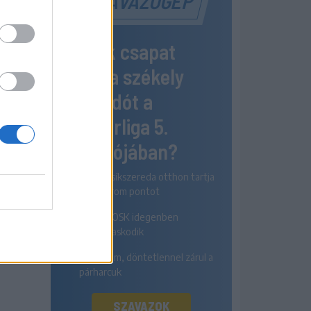
SZAVAZÓGÉP
Melyik csapat
nyeri a székely
rangadót a
Szuperliga 5.
fordulójában?
Az FK Csíkszereda otthon tartja
mindhárom pontot
A Sepsi OSK idegenben
diadalmaskodik
Egyik sem, döntetlennel zárul a
párharcuk
SZAVAZOK