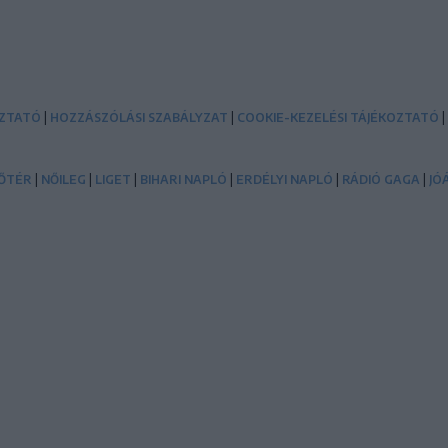
|
|
|
OZTATÓ
HOZZÁSZÓLÁSI SZABÁLYZAT
COOKIE-KEZELÉSI TÁJÉKOZTATÓ
|
|
|
|
|
|
ŐTÉR
NŐILEG
LIGET
BIHARI NAPLÓ
ERDÉLYI NAPLÓ
RÁDIÓ GAGA
JÓ