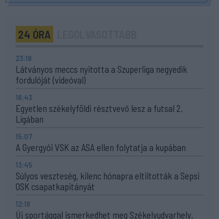
24 ÓRA
LEGOLVASOTTABB
23:18
Látványos meccs nyitotta a Szuperliga negyedik
fordulóját (videóval)
16:43
Egyetlen székelyföldi résztvevő lesz a futsal 2.
Ligában
15:07
A Gyergyói VSK az ASA ellen folytatja a kupában
13:45
Súlyos veszteség, kilenc hónapra eltiltották a Sepsi
OSK csapatkapitányát
12:18
Új sportággal ismerkedhet meg Székelyudvarhely,