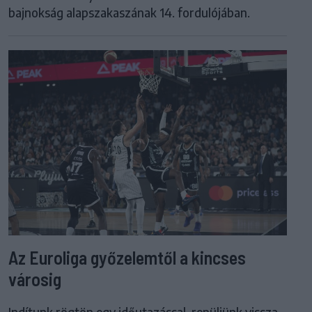
bajnokság alapszakaszának 14. fordulójában.
Az Euroliga győzelemtől a kincses
városig
Indítunk rögtön egy időutazással, repüljünk vissza