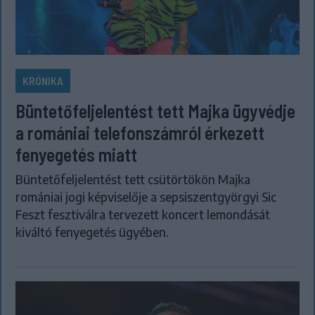
KRÓNIKA
Büntetőfeljelentést tett Majka ügyvédje
a romániai telefonszámról érkezett
fenyegetés miatt
Büntetőfeljelentést tett csütörtökön Majka
romániai jogi képviselője a sepsiszentgyörgyi Sic
Feszt fesztiválra tervezett koncert lemondását
kiváltó fenyegetés ügyében.