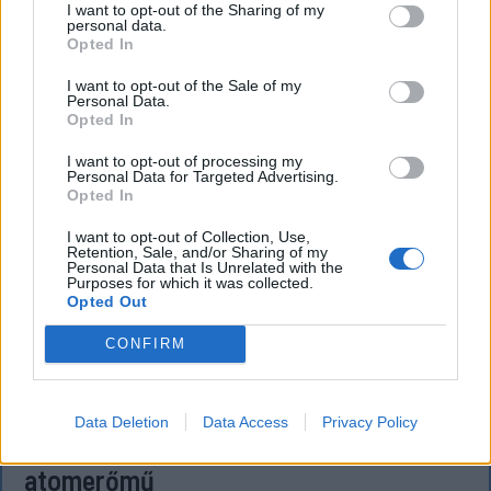
I want to opt-out of the Sharing of my
personal data.
Opted In
I want to opt-out of the Sale of my
Personal Data.
Opted In
I want to opt-out of processing my
Personal Data for Targeted Advertising.
Opted In
I want to opt-out of Collection, Use,
Retention, Sale, and/or Sharing of my
Personal Data that Is Unrelated with the
Purposes for which it was collected.
Opted Out
CONFIRM
FŐTÉR
Már csak 4-5 napig működhet a jelenlegi
Data Deletion
Data Access
Privacy Policy
körülmények között a cernavodai
atomerőmű