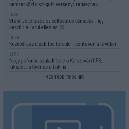
nemzetközi diszkgolf-versenyt rendeznek
11:29
Stabil védekezés és céltudatos támadás – így
készült a Farul ellen az FK
10:36
Kezdődik az újabb fociforduló – pénteken a tévében
21:58
Nagy pofonba szaladt belé a Kolozsvári CFR,
kikapott a Győr és a Loki is
MÉG TÖBB FRISS HÍR