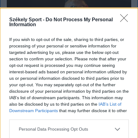
Székely Sport -
Do Not Process My Personal
Information
If you wish to opt-out of the sale, sharing to third parties, or
processing of your personal or sensitive information for
targeted advertising by us, please use the below opt-out
section to confirm your selection. Please note that after your
opt-out request is processed you may continue seeing
interest-based ads based on personal information utilized by
us or personal information disclosed to third parties prior to
KRÓNIKA
your opt-out. You may separately opt-out of the further
Majka életveszélyes fenyegetés miatt
disclosure of your personal information by third parties on the
IAB’s list of downstream participants. This information may
lemondta erdélyi koncertjét
also be disclosed by us to third parties on the
IAB’s List of
Downstream Participants
that may further disclose it to other
Majka életveszélyes fenyegetést kapott, és emiatt
third parties.
lemondta a sepsiszentgyörgyi SIC Fesztre tervezett
koncertjét. Majka ezt szerdán a Facebook-oldalán
Personal Data Processing Opt Outs
jelentette be.