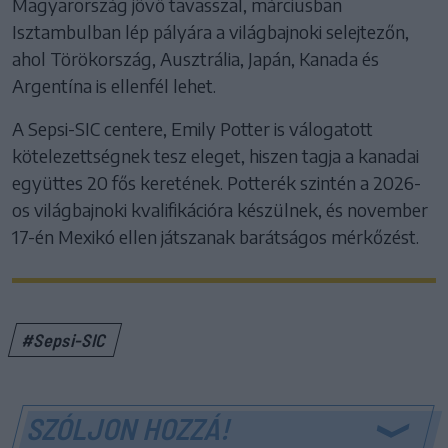
Magyarország jövő tavasszal, márciusban
Isztambulban lép pályára a világbajnoki selejtezőn,
ahol Törökország, Ausztrália, Japán, Kanada és
Argentína is ellenfél lehet.
A Sepsi-SIC centere, Emily Potter is válogatott
kötelezettségnek tesz eleget, hiszen tagja a kanadai
együttes 20 fős keretének. Potterék szintén a 2026-
os világbajnoki kvalifikációra készülnek, és november
17-én Mexikó ellen játszanak barátságos mérkőzést.
#Sepsi-SIC
SZÓLJON HOZZÁ!