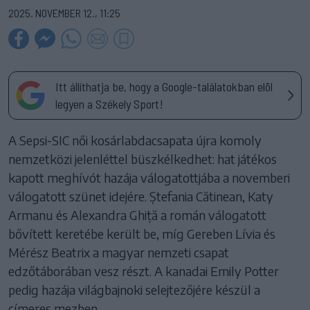
2025. NOVEMBER 12., 11:25
Itt állíthatja be, hogy a Google-találatokban elöl
legyen a Székely Sport!
A Sepsi-SIC női kosárlabdacsapata újra komoly
nemzetközi jelenléttel büszkélkedhet: hat játékos
kapott meghívót hazája válogatottjába a novemberi
válogatott szünet idejére. Ștefania Cătinean, Katy
Armanu és Alexandra Ghiță a román válogatott
bővített keretébe került be, míg Gereben Lívia és
Mérész Beatrix a magyar nemzeti csapat
edzőtáborában vesz részt. A kanadai Emily Potter
pedig hazája világbajnoki selejtezőjére készül a
címeres mezben.