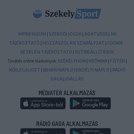
IMPRESSZUM
|
SZERZŐI JOGOK
|
ADATVÉDELMI
TÁJÉKOZTATÓ
|
HOZZÁSZÓLÁSI SZABÁLYZAT
|
COOKIE-
KEZELÉSI TÁJÉKOZTATÓ
|
SÜTIBEÁLLÍTÁSOK
További online kiadványok:
SZÉKELYHON
|
KRÓNIKA
|
FŐTÉR
|
NŐILEG
|
LIGET
|
BIHARI NAPLÓ
|
ERDÉLYI NAPLÓ
|
RÁDIÓ
GAGA
|
JÓÁLLÁS
MÉDIATÉR ALKALMAZÁS
RÁDIÓ GAGA ALKALMAZÁS