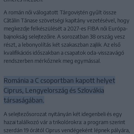
A román női válogatott Târgoviștén gyűlt össze
Cătălin Tănase szövetségi kapitány vezetésével, hogy
megkezdje felkészülését a 2027-es FIBA női Európa-
bajnokság selejtezőire. A sorozatban 38 ország vesz
részt, a lebonyolítás két szakaszban zajlik. Az első
kvalifikációs időszakban a csapatok oda-visszavágó
rendszerben mérkőznek meg egymással.
Románia a C csoportban kapott helyet
Ciprus, Lengyelország és Szlovákia
társaságában.
A selejtezősorozat nyitányán két idegenbeli és egy
hazai találkozó vár a trikolórokra: a program szerint
szerdán 19 órától Ciprus vendégeként lépnek pályára,