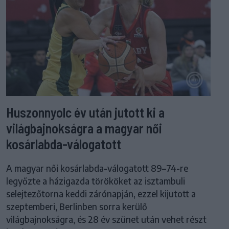
Huszonnyolc év után jutott ki a
világbajnokságra a magyar női
kosárlabda-válogatott
A magyar női kosárlabda-válogatott 89–74-re
legyőzte a házigazda törököket az isztambuli
selejtezőtorna keddi zárónapján, ezzel kijutott a
szeptemberi, Berlinben sorra kerülő
világbajnokságra, és 28 év szünet után vehet részt