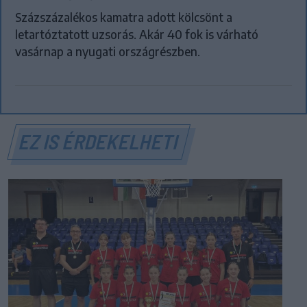
Százszázalékos kamatra adott kölcsönt a
letartóztatott uzsorás. Akár 40 fok is várható
vasárnap a nyugati országrészben.
EZ IS ÉRDEKELHETI