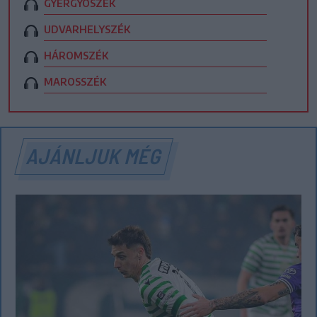
GYERGYÓSZÉK
UDVARHELYSZÉK
HÁROMSZÉK
MAROSSZÉK
AJÁNLJUK MÉG