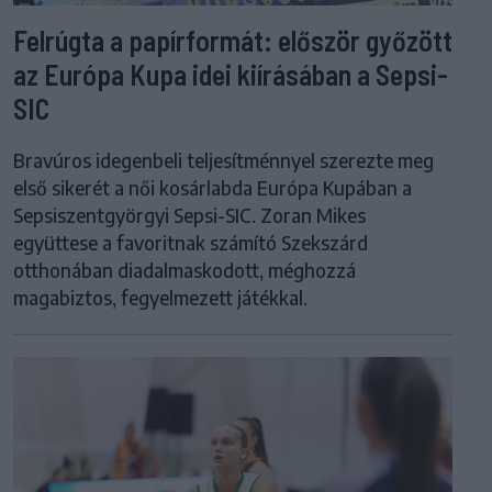
Felrúgta a papírformát: először győzött
az Európa Kupa idei kiírásában a Sepsi-
SIC
Bravúros idegenbeli teljesítménnyel szerezte meg
első sikerét a női kosárlabda Európa Kupában a
Sepsiszentgyörgyi Sepsi-SIC. Zoran Mikes
együttese a favoritnak számító Szekszárd
otthonában diadalmaskodott, méghozzá
magabiztos, fegyelmezett játékkal.