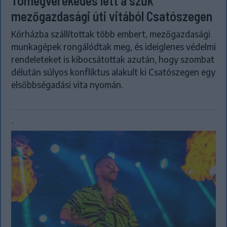
Tömegverekedés lett a szűk
mezőgazdasági úti vitából Csatószegen
Kórházba szállítottak több embert, mezőgazdasági
munkagépek rongálódtak meg, és ideiglenes védelmi
rendeleteket is kibocsátottak azután, hogy szombat
délután súlyos konfliktus alakult ki Csatószegen egy
elsőbbségadási vita nyomán.
`