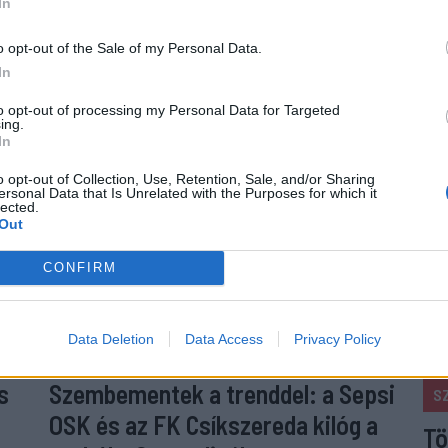
In
o opt-out of the Sale of my Personal Data.
In
to opt-out of processing my Personal Data for Targeted
ing.
In
o opt-out of Collection, Use, Retention, Sale, and/or Sharing
ersonal Data that Is Unrelated with the Purposes for which it
lected.
Out
CONFIRM
Data Deletion
Data Access
Privacy Policy
s
Szembementek a trenddel: a Sepsi
S
OSK és az FK Csíkszereda kilóg a
Tö