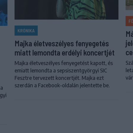
F
KRÓNIKA
Má
je
Majka életveszélyes fenyegetés
ce
miatt lemondta erdélyi koncertjét
Szá
Majka életveszélyes fenyegetést kapott, és
let
emiatt lemondta a sepsiszentgyörgyi SIC
vár
Fesztre tervezett koncertjét. Majka ezt
szerdán a Facebook-oldalán jelentette be.
ka
gyi