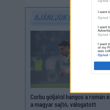
Opted 
I want t
AJÁNLJUK MÉG
Opted 
I want 
Advertis
Opted 
I want t
of my P
was col
Opted 
Corbu góljától hangos a román é
a magyar sajtó, válogatott