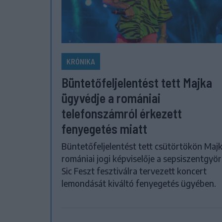
KRÓNIKA
Büntetőfeljelentést tett Majka
ügyvédje a romániai
telefonszámról érkezett
fenyegetés miatt
Büntetőfeljelentést tett csütörtökön Maj
romániai jogi képviselője a sepsiszentgyör
Sic Feszt fesztiválra tervezett koncert
lemondását kiváltó fenyegetés ügyében.