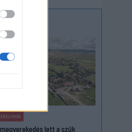
ZÉKELYHON
megverekedés lett a szűk