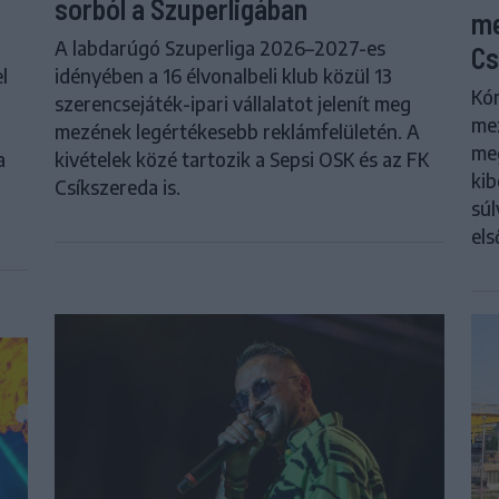
sorból a Szuperligában
me
A labdarúgó Szuperliga 2026–2027-es
Cs
l
idényében a 16 élvonalbeli klub közül 13
Kór
szerencsejáték-ipari vállalatot jelenít meg
me
mezének legértékesebb reklámfelületén. A
meg
a
kivételek közé tartozik a Sepsi OSK és az FK
kib
Csíkszereda is.
súl
els