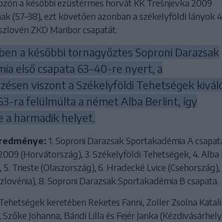
ozón a későbbi ezüstérmes horvát KK Trešnjevka 2009
ak (57–38), ezt követően azonban a székelyföldi lányok 
 szlovén ZKD Maribor csapatát.
ben a későbbi tornagyőztes Soproni Darazsak
ia első csapata 63–40-re nyert, a
ésen viszont a Székelyföldi Tehetségek kivál
53-ra felülmúlta a német Alba Berlint, így
 a harmadik helyet.
eredménye:
1. Soproni Darazsak Sportakadémia A csapata
009 (Horvátország), 3. Székelyföldi Tehetségek, 4. Alba 
5. Trieste (Olaszország), 6. Hradecké Lvice (Csehország), 
zlovénia), 8. Soproni Darazsak Sportakadémia B csapata.
Tehetségek keretében Reketes Fanni, Zoller Zsolna Katali
 Szőke Johanna, Bándi Lilla és Fejér Janka (Kézdivásárhelyi