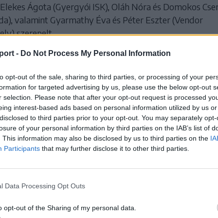
 Elekes Ágota (Gyergyói ISK), Oláh Nóra és Domokos Cse
da), valamint Gyarmathy Éva és Péter Eszter (Vendor
ly) szerepelt.
ai munkáját Csutak András (Kézdivásárhelyi SE) és Hobaj
port -
Do Not Process My Personal Information
ói ISK) irányította, a szakmai igazgató pedig a csíkszere
to opt-out of the sale, sharing to third parties, or processing of your per
d volt.
formation for targeted advertising by us, please use the below opt-out s
r selection. Please note that after your opt-out request is processed y
d a Székely Sportnak elmondta, hogy kiváló szervezésű,
eing interest-based ads based on personal information utilized by us or
disclosed to third parties prior to your opt-out. You may separately opt-
lú tornán vehettek részt, ahol a lányok mérkőzésről
losure of your personal information by third parties on the IAB’s list of
lődtek, értékes tapasztalatokat szereztek, és sok élménn
. This information may also be disclosed by us to third parties on the
IA
hettek haza. „Remélem, ez a bronzérem és a tornán szer
Participants
that may further disclose it to other third parties.
s hozzájárulnak ahhoz, hogy tovább erősödjön a felfelé ív
ői kosárlabda utánpótlás” – fogalmazott a szakember.
l Data Processing Opt Outs
 HOZZÁ!
o opt-out of the Sharing of my personal data.