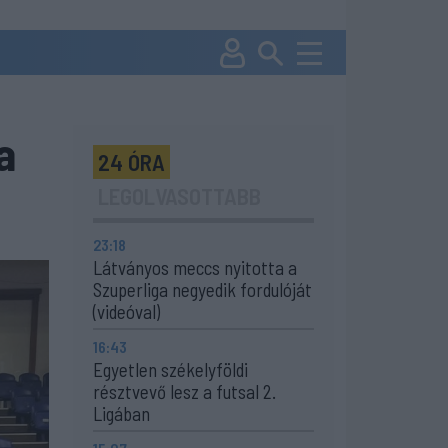
a
24 ÓRA
LEGOLVASOTTABB
23:18
Látványos meccs nyitotta a
Szuperliga negyedik fordulóját
(videóval)
16:43
Egyetlen székelyföldi
résztvevő lesz a futsal 2.
Ligában