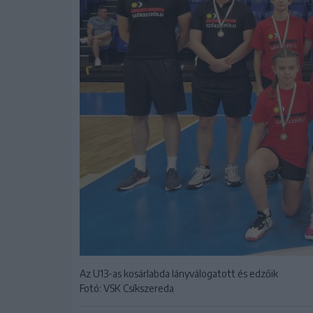
Az U13-as kosárlabda lányválogatott és edzőik
Fotó: VSK Csíkszereda