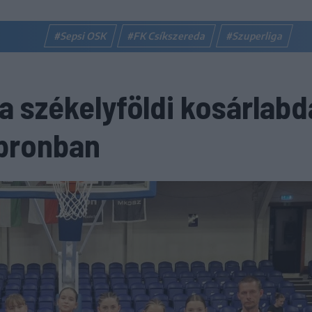
#Sepsi OSK
#FK Csíkszereda
#Szuperliga
a székelyföldi kosárlabd
opronban