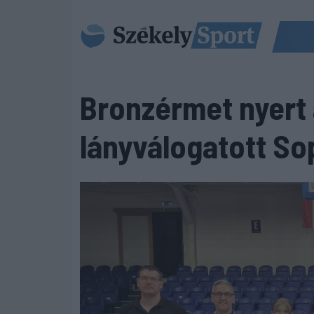
Bronzérmet nyert 
lányválogatott S