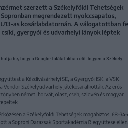
nzérmet szerzett a Székelyföldi Tehetségek
 Sopronban megrendezett nyolccsapatos,
U13-as kosárlabdatornán. A válogatottban fe
csíki, gyergyói és udvarhelyi lányok léptek
líthatja be, hogy a Google-találatokban elöl legyen a Székely
együttest a Kézdivásárhelyi SE, a Gyergyói ISK, a VSK
 a Vendor Székelyudvarhely játékosai alkották. Az erős
őnyben német, horvát, olasz, cseh, szlovén és magyar
repeltek.
érkőzésén a Székelyföldi Tehetségek magabiztos, 68–34-
ott a Soproni Darazsak Sportakadémia B együttese ellen