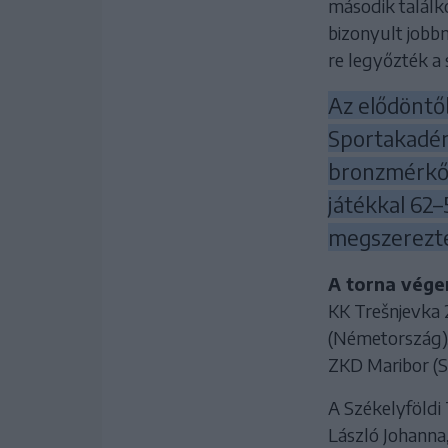
második találk
bizonyult jobbn
re legyőzték a
Az elődöntő
Sportakadém
bronzmérkőz
játékkal 62–
megszerezte
A torna vég
KK Trešnjevka 2
(Németország), 
ZKD Maribor (S
A Székelyföldi 
László Johanna,