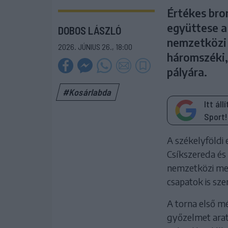
Értékes bro
együttese a
DOBOS LÁSZLÓ
nemzetközi 
2026. JÚNIUS 26., 18:00
háromszéki, 
pályára.
#Kosárlabda
Itt ál
Sport!
A székelyföldi 
Csíkszereda és
nemzetközi mez
csapatok is sze
A torna első m
győzelmet arat