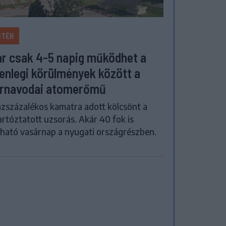
ŐTÉR
r csak 4-5 napig működhet a
lenlegi körülmények között a
rnavodai atomerőmű
zszázalékos kamatra adott kölcsönt a
artóztatott uzsorás. Akár 40 fok is
ható vasárnap a nyugati országrészben.