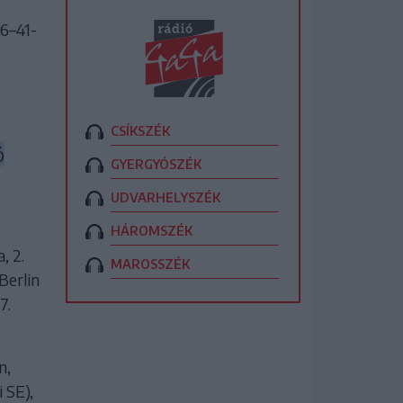
46–41-
CSÍKSZÉK
ó
GYERGYÓSZÉK
UDVARHELYSZÉK
HÁROMSZÉK
, 2.
MAROSSZÉK
Berlin
7.
n,
 SE),