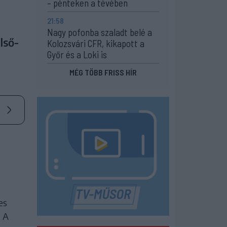
– pénteken a tévében
21:58
Nagy pofonba szaladt belé a
lső-
Kolozsvári CFR, kikapott a
Győr és a Loki is
MÉG TÖBB FRISS HÍR
es
. A