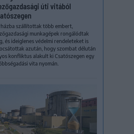
zőgazdasági úti vitából
atószegen
házba szállítottak több embert,
zőgazdasági munkagépek rongálódtak
, és ideiglenes védelmi rendeleteket is
ocsátottak azután, hogy szombat délután
yos konfliktus alakult ki Csatószegen egy
őbbségadási vita nyomán.