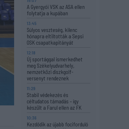
15:07
A Gyergyói VSK az ASA ellen
folytatja a kupában
13:45
Súlyos veszteség, kilenc
hónapra eltiltották a Sepsi
OSK csapatkapitányát
12:18
Új sportággal ismerkedhet
meg Székelyudvarhely,
nemzetközi diszkgolf-
versenyt rendeznek
11:29
Stabil védekezés és
céltudatos támadás – így
készült a Farul ellen az FK
10:36
Kezdődik az újabb fociforduló